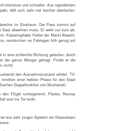
d intensiver und schneller. Aus irgendeinem
kt, läßt sich sehr viel leichter überlaufen.
albrechts im Strafraum. Der Pass kommt auf
r Saar abwehren muss. Er wehr nur kurz ab,
nn. Katastrophaler Fehler der ManU-Abwehr,
ra, versäumten es Fabregas früh genug auf
l in eine schlechte Richtung gelaufen: durch
st der ganze Wenger gefragt. Findet er die
n nicht)
Musharraf den Ausnahmezustand erklärt. TV-
inmitten einer heiklen Phase für den Staat
n Sachen Doppelfunktion von Musharraf)
 den Flügel runtergerannt, Flanke, Rooney
ll erst ins Tor lenkt.
 hat aus sehr jungen Spielern ein Klasseteam
eraus.