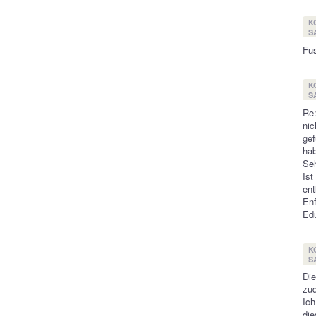
K
SA
Fus
K
SA
Re
nic
ge
ha
Seh
Is
ent
Enf
Edu
K
SA
Die
zud
Ich
die