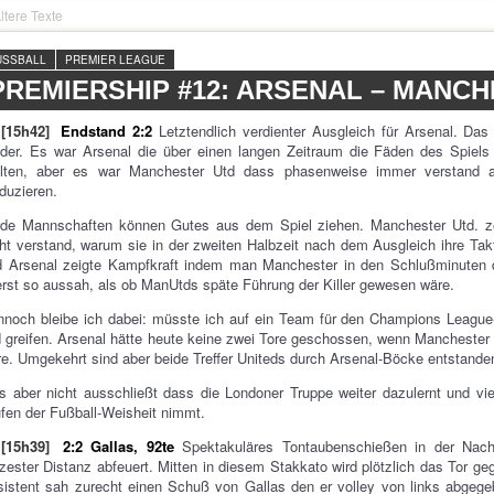
ltere Texte
USSBALL
PREMIER LEAGUE
PREMIERSHIP #12: ARSENAL – MANCH
[15h42]
Endstand 2:2
Letztendlich verdienter Ausgleich für Arsenal. Das
der. Es war Arsenal die über einen langen Zeitraum die Fäden des Spiels hi
llten, aber es war Manchester Utd dass phasenweise immer verstand 
duzieren.
ide Mannschaften können Gutes aus dem Spiel ziehen. Manchester Utd. ze
ht verstand, warum sie in der zweiten Halbzeit nach dem Ausgleich ihre Tak
d Arsenal zeigte Kampfkraft indem man Manchester in den Schlußminuten 
rst so aussah, als ob ManUtds späte Führung der Killer gewesen wäre.
noch bleibe ich dabei: müsste ich auf ein Team für den Champions League-
 greifen. Arsenal hätte heute keine zwei Tore geschossen, wenn Manchester 
e. Umgekehrt sind aber beide Treffer Uniteds durch Arsenal-Böcke entstanden
 aber nicht ausschließt dass die Londoner Truppe weiter dazulernt und vie
fen der Fußball-Weisheit nimmt.
[15h39]
2:2 Gallas, 92te
Spektakuläres Tontaubenschießen in der Nach
zester Distanz abfeuert. Mitten in diesem Stakkato wird plötzlich das Tor ge
istent sah zurecht einen Schuß von Gallas den er volley von links abgegeb