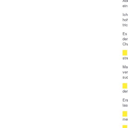
Abe
ein
Ich
hoh
tri
Es 
de
Cha
str
Man
ve
suc
den
Ers
las
mei