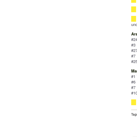
und
Ar
#2
#3 
#27
#7
#2
Ma
#1 
#6 
#7 
#1
Tag