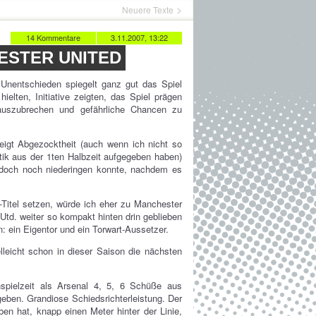
Neuere Texte
14 Kommentare
3.11.2007, 13:22
ESTER UNITED
 Unentschieden spiegelt ganz gut das Spiel
elten, Initiative zeigten, das Spiel prägen
auszubrechen und gefährliche Chancen zu
igt Abgezocktheit (auch wenn ich nicht so
tik aus der 1ten Halbzeit aufgegeben haben)
doch noch niederingen konnte, nachdem es
Titel setzen, würde ich eher zu Manchester
Utd. weiter so kompakt hinten drin geblieben
: ein Eigentor und ein Torwart-Aussetzer.
lleicht schon in dieser Saison die nächsten
spielzeit als Arsenal 4, 5, 6 Schüße aus
geben. Grandiose Schiedsrichterleistung. Der
en hat, knapp einen Meter hinter der Linie,