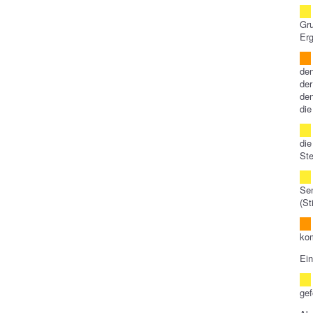
Gru
Erg
den
der
den
die
die
Ste
Sen
(St
kom
Ein
gef