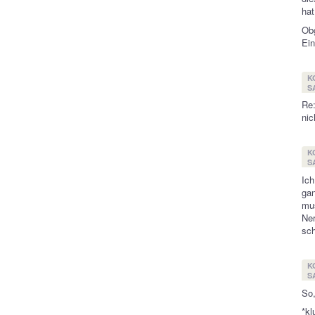
hat
Obg
Ein
K
SA
Re
nic
K
SA
Ich
ga
mu
Ne
sch
K
SA
So,
*kl