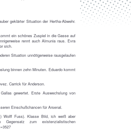
uber geklärter Situation der Hertha-Abwehr.
kommt ein schönes Zuspiel in die Gasse auf
rsinnigerweise rennt auch Almunia raus. Evra
or sich.
nderen Situation unnötigerweise rausgelaufen
hslung binnen zehn Minuten. Eduardo kommt
vez. Carrick für Anderson.
r Gallas gewertet. Erste Auswechslung von
sseren Einschußchancen für Arsenal.
c) Wolff Fuss). Klasse Bild, ich weiß aber
Gegensatz zum existenzialistischen
st=3527