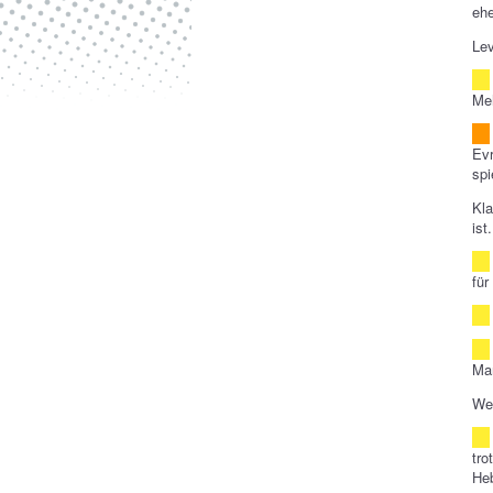
ehe
Lev
Meh
Evr
spi
Kla
ist.
für
Ma
Wei
tr
Heb