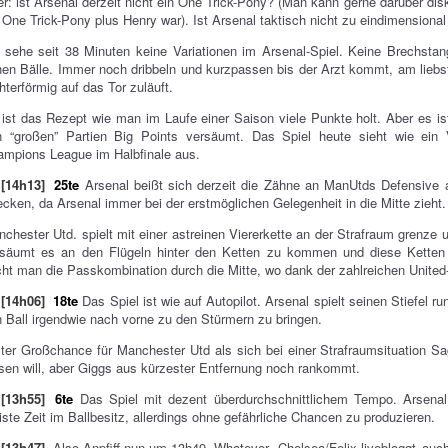
r: ist Arsenal derzeit nicht ein One Trick-Pony? (Man kann gerne darüber dis
 One Trick-Pony plus Henry war). Ist Arsenal taktisch nicht zu eindimensional
 sehe seit 38 Minuten keine Variationen im Arsenal-Spiel. Keine Brechstan
en Bälle. Immer noch dribbeln und kurzpassen bis der Arzt kommt, am liebst
chterförmig auf das Tor zuläuft.
ist das Rezept wie man im Laufe einer Saison viele Punkte holt. Aber es i
n “großen” Partien Big Points versäumt. Das Spiel heute sieht wie ein
mpions League im Halbfinale aus.
[14h13]
25te
Arsenal beißt sich derzeit die Zähne an ManUtds Defensive 
ecken, da Arsenal immer bei der erstmöglichen Gelegenheit in die Mitte zieht.
chester Utd. spielt mit einer astreinen Viererkette an der Strafraum grenze u
rsäumt es an den Flügeln hinter den Ketten zu kommen und diese Ketten 
ht man die Passkombination durch die Mitte, wo dank der zahlreichen United-S
[14h06]
18te
Das Spiel ist wie auf Autopilot. Arsenal spielt seinen Stiefel r
 Ball irgendwie nach vorne zu den Stürmern zu bringen.
ter Großchance für Manchester Utd als sich bei einer Strafraumsituation Sa
sen will, aber Giggs aus kürzester Entfernung noch rankommt.
[13h55]
6te
Das Spiel mit dezent überdurchschnittlichem Tempo. Arsenal 
ste Zeit im Ballbesitz, allerdings ohne gefährliche Chancen zu produzieren.
[13h47]
Also Anpfiff nun um 13h49. Whatever.
Chelsea/Felix livebloggt
auch