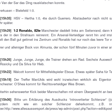
 Van der Sar das Ding rausklatschen konnte.
erkusen – Bielefeld 1:0.
[15h35]
HSV – Hertha 1:0, 4te durch Guerrero. Abstaubertor nach nicht sa
r später.
[15h29]
1:2 Ronaldo, 82te
Manchester daddelt links am Seitenrand, dann 
a der in den Strafraum reinrennt. Ein Arsenal-Verteidiger rennt hin und ir
elt den Ball gut getimet ins Zentrum und Ronaldo hat nur noch das leere Tor v
rer und alleiniger Bock von Almunia, der schon fünf Minuten zuvor in einer a
[15h26]
Junge, Junge, Junge, die Trainer drehen am Rad. Sechste Auswec
 Rosicky und Da Silva für Hleb.
[15h22]
Walcott kommt für Mittelfeldspieler Eboue. Etwas später Saha für Te
[15h19]
Der Treffer ManUtds wird wohl inzwischen wirklich als Eigento
nchester: O’Shea kommt für Rechtsverteidiger Wes Brown.
terhin sehenswerter Kick beider Mannschaften mit einem Übergewicht an be
[15h06]
Bitte um Erklärung des Ausdrucks “introvertierter Schlenzer” ((
otzdem nicht wie ein solcher Schlenzer daherkommt, z.B. im 
er.http://www.allesaussersport.de/press/wp-admin/post.php?action=edit&po