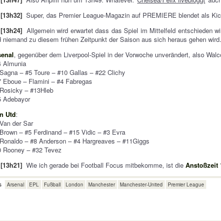
[13h32]
Super, das Premier League-Magazin auf PREMIERE blendet als Kick
[13h24]
Allgemein wird erwartet dass das Spiel im Mittelfeld entschieden wir
 niemand zu diesem frühen Zeitpunkt der Saison aus sich heraus gehen wird
senal
, gegenüber dem Liverpool-Spiel in der Vorwoche unverändert, also Walc
4 Almunia
Sagna – #5 Toure – #10 Gallas – #22 Clichy
 Eboue – Flamini – #4 Fabregas
 Rosicky – #13Hleb
5 Adebayor
n Utd
:
Van der Sar
Brown – #5 Ferdinand – #15 Vidic – #3 Evra
Ronaldo – #8 Anderson – #4 Hargreaves – #11Giggs
0 Rooney – #32 Tevez
[13h21]
Wie ich gerade bei Football Focus mitbekomme, ist die
Anstoßzeit
s
Arsenal
EPL
Fußball
London
Manchester
Manchester-United
Premier League