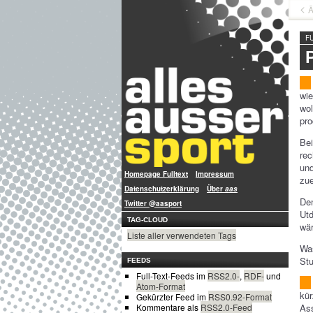
Ä
F
wie
wo
pro
Be
rec
un
Homepage Fulltext
Impressum
zue
Datenschutzerklärung
Über
aas
Den
Twitter @aasport
Utd
TAG-CLOUD
wär
Liste aller verwendeten Tags
Was
Stu
FEEDS
Full-Text-Feeds im
RSS2.0-
,
RDF-
und
Atom-Format
kür
Gekürzter Feed im
RSS0.92-Format
Ass
Kommentare als
RSS2.0-Feed