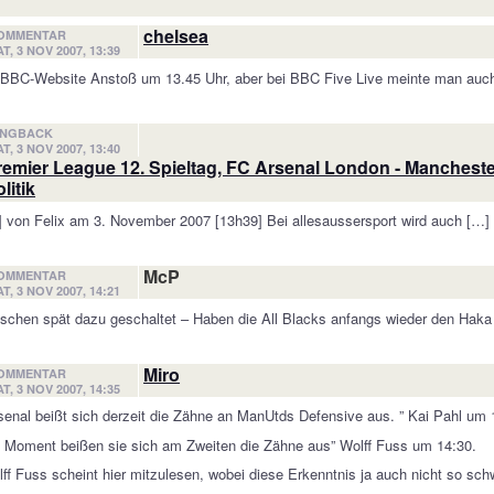
chelsea
OMMENTAR
T, 3 NOV 2007, 13:39
 BBC-Website Anstoß um 13.45 Uhr, aber bei BBC Five Live meinte man auch 
INGBACK
T, 3 NOV 2007, 13:40
remier League 12. Spieltag, FC Arsenal London - Mancheste
litik
 von Felix am 3. November 2007 [13h39] Bei allesaussersport wird auch […]
McP
OMMENTAR
T, 3 NOV 2007, 14:21
schen spät dazu geschaltet – Haben die All Blacks anfangs wieder den Haka 
Miro
OMMENTAR
T, 3 NOV 2007, 14:35
senal beißt sich derzeit die Zähne an ManUtds Defensive aus. ” Kai Pahl um 
 Moment beißen sie sich am Zweiten die Zähne aus” Wolff Fuss um 14:30.
ff Fuss scheint hier mitzulesen, wobei diese Erkenntnis ja auch nicht so sch