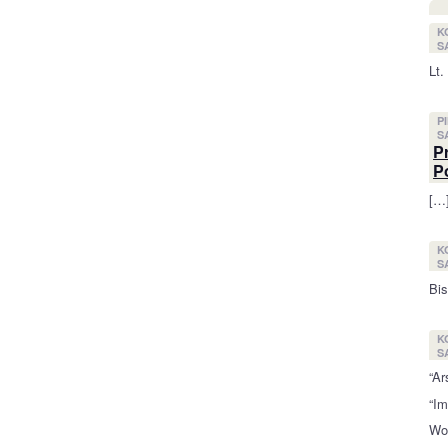
K
SA
Lt.
P
SA
P
Po
[…]
K
SA
Bis
K
SA
“Ar
“Im
Wol