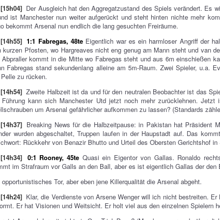
[15h04]
Der Ausgleich hat den Aggregatzustand des Spiels verändert. Es wir
nd ist Manchester nun weiter aufgerückt und steht hinten nichte mehr kompa
o bekommt Arsenal nun endlich die lang gesuchten Freiräume.
[14h55]
1:1 Fabregas, 48te
Eigentlich war es ein harmloser Angriff der h
 kurzen Pfosten, wo Hargreaves nicht eng genug am Mann steht und van de
 Abpraller kommt in die Mitte wo Fabregas steht und aus 6m einschießen ka
n Fabregas stand sekundenlang alleine am 5m-Raum. Zwei Spieler, u.a. Ev
 Pelle zu rücken.
[14h54]
Zweite Halbzeit ist da und für den neutralen Beobachter ist das Spie
 Führung kann sich Manchester Utd jetzt noch mehr zurücklehnen. Jetzt i
llschrauben um Arsenal gefährlicher aufkommen zu lassen? (Standards zähle
[14h37]
Breaking News für die Halbzeitpause: in Pakistan hat Präsident 
der wurden abgeschaltet, Truppen laufen in der Haupstadt auf. Das kommt 
ichwort: Rückkehr von Benazir Bhutto und Urteil des Obersten Gerichtshof i
[14h34]
0:1 Rooney, 45te
Quasi ein Eigentor von Gallas. Ronaldo rechts
mt im Strafraum vor Galls an den Ball, aber es ist eigentlich Gallas der den Ba
 opportunistisches Tor, aber eben jene Killerqualität die Arsenal abgeht.
[14h24]
Klar, die Verdienste von Arsene Wenger will ich nicht bestreiten. Er
ormt. Er hat Visionen und Weitsicht. Er holt viel aus den einzelnen Spielern h