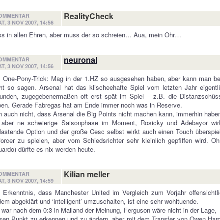
RealityCheck
OMMENTAR
T, 3 NOV 2007, 14:56
s in allen Ehren, aber muss der so schreien… Aua, mein Ohr…
neuronal
OMMENTAR
T, 3 NOV 2007, 14:56
: One-Pony-Trick: Mag in der 1.HZ so ausgesehen haben, aber kann man be
ht so sagen. Arsenal hat das klischeehafte Spiel vom letzten Jahr eigent
funden, zugegebenermaßen oft erst spät im Spiel – z.B. die Distanzschüs
ben. Gerade Fabregas hat am Ende immer noch was in Reserve.
 auch nicht, dass Arsenal die Big Points nicht machen kann, immerhin habe
t aber ne schwierige Saisonphase im Moment, Rosicky und Adebayor wirke
lastende Option und der große Cesc selbst wirkt auch einen Touch überspie
orcer zu spielen, aber vom Schiedsrichter sehr kleinlich gepfiffen wird. O
ardo) dürfte es nix werden heute.
Kilian meller
OMMENTAR
T, 3 NOV 2007, 14:59
 Erkenntnis, dass Manchester United im Vergleich zum Vorjahr offensichtli
em abgeklärt und ‘intelligent’ umzuschalten, ist eine sehr wohltuende.
 war nach dem 0:3 in Mailand der Meinung, Ferguson wäre nicht in der Lage,
sen Punkt zu erkennen und zu ändern, aber mit dem Transfer von Owen Harg