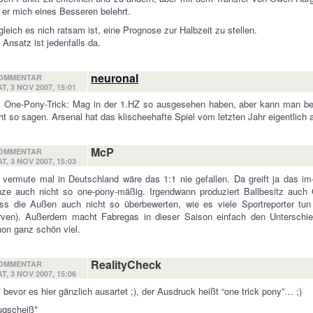
 er mich eines Besseren belehrt.
leich es nich ratsam ist, eine Prognose zur Halbzeit zu stellen.
 Ansatz ist jedenfalls da.
neuronal
OMMENTAR
T, 3 NOV 2007, 15:01
: One-Pony-Trick: Mag in der 1.HZ so ausgesehen haben, aber kann man be
ht so sagen. Arsenal hat das klischeehafte Spiel vom letzten Jahr eigentlich 
McP
OMMENTAR
T, 3 NOV 2007, 15:03
 vermute mal in Deutschland wäre das 1:1 nie gefallen. Da greift ja das im-Z
nze auch nicht so one-pony-mäßig. Irgendwann produziert Ballbesitz auc
ss die Außen auch nicht so überbewerten, wie es viele Sportreporter tun
rven). Außerdem macht Fabregas in dieser Saison einfach den Unterschie
on ganz schön viel.
RealityCheck
OMMENTAR
T, 3 NOV 2007, 15:06
 bevor es hier gänzlich ausartet ;), der Ausdruck heißt “one trick pony”… ;)
ugscheiß*