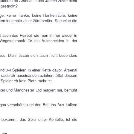
kutieren ob Arsenal in den Jahren zuvor nicht
 gestrickt?
ge, keine Flanke, keine Flankenläufe, keine
en innerhalb einer 20m breiten Schneise die
st auch das Rezept wie man immer wieder in
 Vorgeschmack für ein Ausscheiden in der
aus. Die müssen sich auch nicht besonders
nd 3-4 Spielern in einer Kette davor. Arsenal
dadurch auseinanderzuziehen. Stattdessen
pieler eh kein Platz mehr ist.
unter und Manchester Utd reagiert nur, bemüht
gna verschätzt und den Ball ins Aus kullern
bekommt das Spiel unter Kontolle, ist die
 mit.