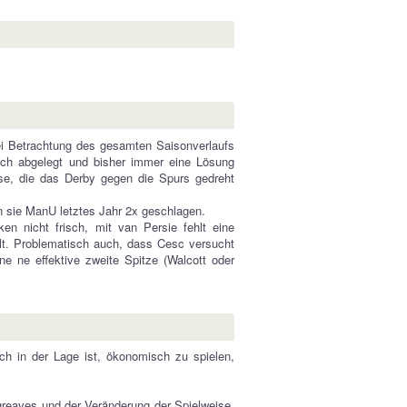
i Betrachtung des gesamten Saisonverlaufs
lich abgelegt und bisher immer eine Lösung
se, die das Derby gegen die Spurs gedreht
n sie ManU letztes Jahr 2x geschlagen.
n nicht frisch, mit van Persie fehlt eine
lt. Problematisch auch, dass Cesc versucht
hne ne effektive zweite Spitze (Walcott oder
ch in der Lage ist, ökonomisch zu spielen,
reaves und der Veränderung der Spielweise,