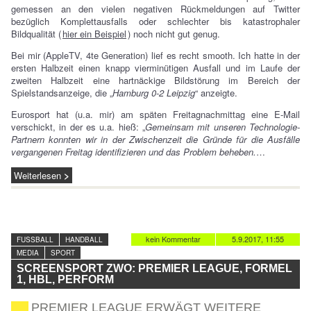
gemessen an den vielen negativen Rückmeldungen auf Twitter
bezüglich Komplettausfalls oder schlechter bis katastrophaler
Bildqualität (
hier ein Beispiel
) noch nicht gut genug.
Bei mir (AppleTV, 4te Generation) lief es recht smooth. Ich hatte in der
ersten Halbzeit einen knapp vierminütigen Ausfall und im Laufe der
zweiten Halbzeit eine hartnäckige Bildstörung im Bereich der
Spielstandsanzeige, die „
Hamburg 0-2 Leipzig
“ anzeigte.
Eurosport hat (u.a. mir) am späten Freitagnachmittag eine E-Mail
verschickt, in der es u.a. hieß: „
Gemeinsam mit unseren Technologie-
Partnern konnten wir in der Zwischenzeit die Gründe für die Ausfälle
vergangenen Freitag identifizieren und das Problem beheben.
…
Weiterlesen
kein Kommentar
5.9.2017, 11:55
FUSSBALL
HANDBALL
MEDIA
SPORT
SCREENSPORT ZWO: PREMIER LEAGUE, FORMEL
1, HBL, PERFORM
PREMIER LEAGUE ERWÄGT WEITERE