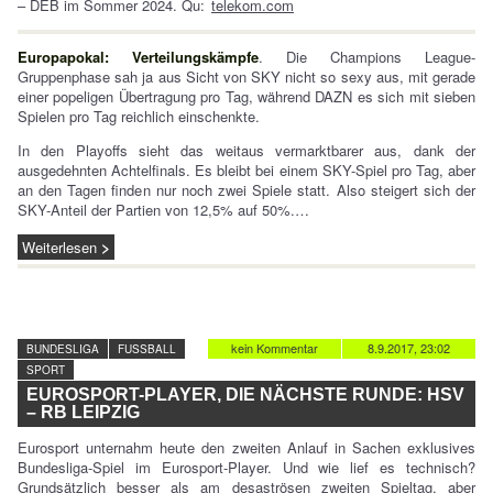
– DEB im Sommer 2024. Qu:
telekom.com
Europapokal: Verteilungskämpfe
. Die Champions League-
Gruppenphase sah ja aus Sicht von SKY nicht so sexy aus, mit gerade
einer popeligen Übertragung pro Tag, während DAZN es sich mit sieben
Spielen pro Tag reichlich einschenkte.
In den Playoffs sieht das weitaus vermarktbarer aus, dank der
ausgedehnten Achtelfinals. Es bleibt bei einem SKY-Spiel pro Tag, aber
an den Tagen finden nur noch zwei Spiele statt. Also steigert sich der
SKY-Anteil der Partien von 12,5% auf 50%.…
Weiterlesen
kein Kommentar
8.9.2017, 23:02
BUNDESLIGA
FUSSBALL
SPORT
EUROSPORT-PLAYER, DIE NÄCHSTE RUNDE: HSV
– RB LEIPZIG
Eurosport unternahm heute den zweiten Anlauf in Sachen exklusives
Bundesliga-Spiel im Eurosport-Player. Und wie lief es technisch?
Grundsätzlich besser als am desaströsen zweiten Spieltag, aber