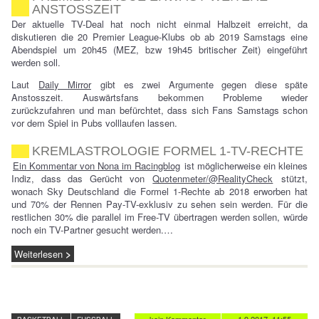
ANSTOSSZEIT
Der aktuelle TV-Deal hat noch nicht einmal Halbzeit erreicht, da
diskutieren die 20 Premier League-Klubs ob ab 2019 Samstags eine
Abendspiel um 20h45 (MEZ, bzw 19h45 britischer Zeit) eingeführt
werden soll.
Laut
Daily Mirror
gibt es zwei Argumente gegen diese späte
Anstosszeit. Auswärtsfans bekommen Probleme wieder
zurückzufahren und man befürchtet, dass sich Fans Samstags schon
vor dem Spiel in Pubs volllaufen lassen.
KREMLASTROLOGIE FORMEL 1-TV-RECHTE
Ein Kommentar von Nona im Racingblog
ist möglicherweise ein kleines
Indiz, dass das Gerücht von
Quotenmeter/@RealityCheck
stützt,
wonach Sky Deutschland die Formel 1-Rechte ab 2018 erworben hat
und 70% der Rennen Pay-TV-exklusiv zu sehen sein werden. Für die
restlichen 30% die parallel im Free-TV übertragen werden sollen, würde
noch ein TV-Partner gesucht werden.…
Weiterlesen