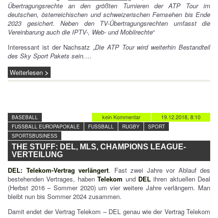
Übertragungsrechte an den größten Turnieren der ATP Tour im
deutschen, österreichischen und schweizerischen Fernsehen bis Ende
2023 gesichert. Neben den TV-Übertragungsrechten umfasst die
Vereinbarung auch die IPTV-, Web- und Mobilrechte
“
Interessant ist der Nachsatz „
Die ATP Tour wird weiterhin Bestandteil
des Sky Sport Pakets sein.
…
Weiterlesen
kein Kommentar
19.12.2018, 8:10
BASEBALL
FUSSBALL EUROPAPOKALE
FUSSBALL
RUGBY
SPORT
SPORTSBUSINESS
THE STUFF: DEL, MLS, CHAMPIONS LEAGUE-
VERTEILUNG
DEL: Telekom-Vertrag verlängert
. Fast zwei Jahre vor Ablauf des
bestehenden Vertrages, haben
Telekom
und
DEL
ihren aktuellen Deal
(Herbst 2016 – Sommer 2020) um vier weitere Jahre verlängern. Man
bleibt nun bis Sommer 2024 zusammen.
Damit endet der Vertrag Telekom – DEL genau wie der Vertrag Telekom