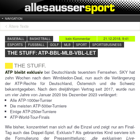
NAVIGATION
Ältere Texte
kein Kommentar
21.12.2018, 9:41
BASEBALL
BASKETBALL
ESPORTS
FUSSBALL
GOLF
MLB
SPORT
SPORTSBUSINESS
THE STUFF: ATP-BBL-MLB-VBL-LET
THE STUFF.
ATP bleibt exklusiv
bei Deutschlands teuerstem Fernsehen. SKY hat
zehn Wochen nach dem Wimbledon-Deal, nun auch die Verlängerung
der ATP-Rechte für Deutschland, Österreich und die Schweiz
bekanntgegeben. Nach dem dreijährigen Vertrag seit 2017, wurde nun
um vier Jahre von Januar 2020 bis Dezember 2023 verlängert:
Alle ATP-1000er-Turnier
Die meisten ATP-500er-Turniere
Einige ATP-250er-Turniere
ATP-World-Tour-Finals
Wie bisher, konzentriert man sich auf die Einzel und zeigt nur am Final-
Tag auch das Doppel-Spiel. Exklusiv? Als gebranntes Kind serviere ich
die Formulierung
der Pressemitteilung
: „
die exklusiven Live-