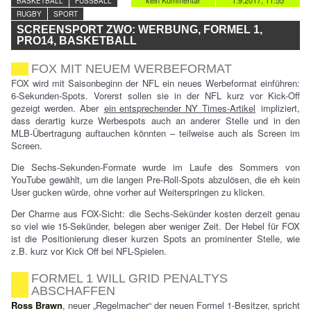
kein Kommentar
1.9.2017, 11:55
BASKETBALL
FUSSBALL
RUGBY
SPORT
SCREENSPORT ZWO: WERBUNG, FORMEL 1,
PRO14, BASKETBALL
FOX MIT NEUEM WERBEFORMAT
FOX wird mit Saisonbeginn der NFL ein neues Werbeformat einführen:
6-Sekunden-Spots. Vorerst sollen sie in der NFL kurz vor Kick-Off
gezeigt werden. Aber
ein entsprechender NY Times-Artikel
impliziert,
dass derartig kurze Werbespots auch an anderer Stelle und in den
MLB-Übertragung auftauchen könnten – teilweise auch als Screen im
Screen.
Die Sechs-Sekunden-Formate wurde im Laufe des Sommers von
YouTube gewählt, um die langen Pre-Roll-Spots abzulösen, die eh kein
User gucken würde, ohne vorher auf Weiterspringen zu klicken.
Der Charme aus FOX-Sicht: die Sechs-Sekünder kosten derzeit genau
so viel wie 15-Sekünder, belegen aber weniger Zeit. Der Hebel für FOX
ist die Positionierung dieser kurzen Spots an prominenter Stelle, wie
z.B. kurz vor Kick Off bei NFL-Spielen.
FORMEL 1 WILL GRID PENALTYS
ABSCHAFFEN
Ross Brawn
, neuer „Regelmacher“ der neuen Formel 1-Besitzer, spricht