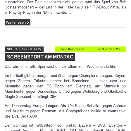
ausstrahlen. Der Reminiszenzen nicht genug, wird das Spiel von Bob
Costas moderiert – der just in der Halle 1973 sein TV-Debüt hatte, als
er Play-by-Play in der NAHL machte.…
Weiterlesen
kein Kommentar
28.9.2015, 9:26
SPORT
SPORT IM TV
SCREENSPORT AM MONTAG
Das wird eine fette Sportwoche – vor allem zum Wochenende hin.
Im Fußball gibt es morgen und übermorgen Champions League. Bayern
gegen Zagreb, Trikotstauschen bei Barcelona – Leverkusen und
Mourinho gegen den FC Porto am Dienstag, am Mittwoch 2x
Manchester gegen Bundesliga: United gegen Wolfsburg und Gladbachs
Magic Schubert empfängt City.
Am Donnerstag Europa League. Als 19h-Spiele Schalke gegen Asteras
und Augsburg gegen Partizan. Als Spätspiel das heikle Auswärtsspiel
des BVB bei PAOK.
Der Sonntag ist fußballtechnisch brutal: Bayern – BVB, Everton –
Liverpool, Arsenal – Man Utd, PSG – OM, Milan – Napoli, Ajax – PSV,