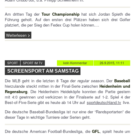
Am dritten Tag der
Tour Championship
hat sich Jordan Spieth die
Führung geholt. Auf den ersten drei Plätzen haben sich drei Golfer
platziert, die per Sieg den Fedex Cup holen können.…
Weiterlesen
kein Kommentar
26.9.2015, 11:11
SPORT
SPORT IM TV
SCREENSPORT AM SAMSTAG
Die MLB geht in die letzten 8 Tage der
regular season
. Der
Baseball
hierzulande steckt mitten in der Final-Serie zwischen
Heidenheim und
Regensburg
. Die Heidenheim Heideköpfe konnten die Partie gestern
mit 4:0 gewinnen und verkürzen in der Finalserie auf 1-2. Spiel 4 der
Best-of-Five-Serie gibt es heute ab 14 Uhr auf
sportdeutschland.tv
live.
Die deutsche Baseball-Bundesliga ist nur eine der “Randsportarten” die
dieser Tage in wichtige Turniere oder Serien geht.
Die deutsche American Football-Bundesliga, die
GFL
, spielt heute um