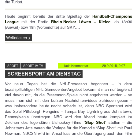
die Türkei.
Heute beginnt bereits der dritte Spieltag der
Handball-Champions
League
mit der Partie
Rhein-Neckar Löwen – Kielce
, ab 18h30
(Anwurf) bzw 18h (Vorberichte) auf SKY.…
Weiterlesen
kein Kommentar
29.9.2015, 9:07
SPORT
SPORT IM TV
SCREENSPORT AM DIENSTAG
Vor neun Tagen hat die NHL-Preseason begonnen – in dem
bezahlpflichtigen NHL Gamecenter-Angebot bekommt man nur begrenzt
viel davon mit, da die Preseason-Spiele nicht angeboten werden – so
muss man sich mit den kurzen Nachrichtenvideos zufrieden geben –
was insbesondere heute nacht schade ist, denn NBC Sportsnet wird
das Spiel Pittsburgh Penguins – Tampa Bay Lightning aus Johnstown,
Pennsylvania übertragen. NBC wird den Abend heute komplett im
Zeichen des legendären Eishockey-Films “
Slap Shot
” stellen – die
Johnstown Jets waren die Vorlage für die Komödie “Slap Shot” mit Paul
Newman. NBCSN wird im Anschluss an die Übertragung auch den Film