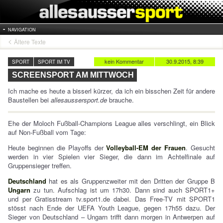
NAVIGATION
Ältere Texte
kein Kommentar
30.9.2015, 8:39
SPORT
SPORT IM TV
SCREENSPORT AM MITTWOCH
Ich mache es heute a bisserl kürzer, da ich ein bisschen Zeit für andere
Baustellen bei
allesaussersport.de
brauche.
Ehe der Moloch Fußball-Champions League alles verschlingt, ein Blick
auf Non-Fußball vom Tage:
Heute beginnen die Playoffs der
Volleyball-EM der Frauen
. Gesucht
werden in vier Spielen vier Sieger, die dann im Achtelfinale auf
Gruppensieger treffen.
Deutschland
hat es als Gruppenzweiter mit den Dritten der Gruppe B
Ungarn
zu tun. Aufschlag ist um 17h30. Dann sind auch SPORT1+
und per Gratisstream tv.sport1.de dabei. Das Free-TV mit SPORT1
stösst nach Ende der UEFA Youth League, gegen 17h55 dazu. Der
Sieger von Deutschland – Ungarn trifft dann morgen in Antwerpen auf