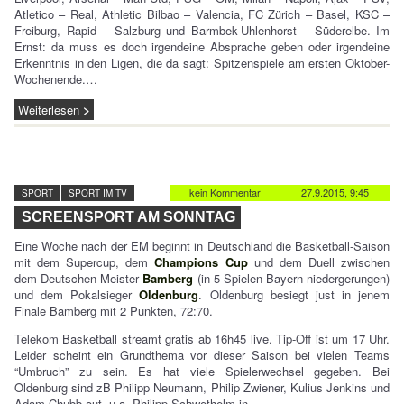
Atletico – Real, Athletic Bilbao – Valencia, FC Zürich – Basel, KSC –
Freiburg, Rapid – Salzburg und Barmbek-Uhlenhorst – Süderelbe. Im
Ernst: da muss es doch irgendeine Absprache geben oder irgendeine
Erkenntnis in den Ligen, die da sagt: Spitzenspiele am ersten Oktober-
Wochenende.…
Weiterlesen
kein Kommentar
27.9.2015, 9:45
SPORT
SPORT IM TV
SCREENSPORT AM SONNTAG
Eine Woche nach der EM beginnt in Deutschland die Basketball-Saison
mit dem Supercup, dem
Champions Cup
und dem Duell zwischen
dem Deutschen Meister
Bamberg
(in 5 Spielen Bayern niedergerungen)
und dem Pokalsieger
Oldenburg
. Oldenburg besiegt just in jenem
Finale Bamberg mit 2 Punkten, 72:70.
Telekom Basketball streamt gratis ab 16h45 live. Tip-Off ist um 17 Uhr.
Leider scheint ein Grundthema vor dieser Saison bei vielen Teams
“Umbruch” zu sein. Es hat viele Spielerwechsel gegeben. Bei
Oldenburg sind zB Philipp Neumann, Philip Zwiener, Kulius Jenkins und
Adam Chubb out, u.a. Philipp Schwethelm in.