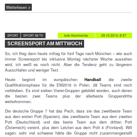
Weiterlesen
kein Kommentar
29.10.2014, 8:37
SPORT
SPORT IM TV
SCREENSPORT AM MITTWOCH
So, ich flieg dann heute mittag für fünf Tage nach München – wie auch
immer Screensport bis inklusive Montag nächster Woche aussehen
wird, ich weiß es noch nicht. Aber die Tendenz geht zu längerem
Ausschlafen und weniger Text.
Heute beginnt im europäischen
Handball
die zweite
Qualifikationsphase für die EM2016 in Polen. 28 Teams sind noch
verblieben. Es sind sieben Vierer-Gruppen gebildet worden, auch denen
die besten zwei Teams plus der allerbeste Gruppendritte
weiterkommen.
Die deutsche Gruppe 7 hat das Pech, dass sie das zweitbeste Team
aus dem ersten Pott (Spanien), das zweitbeste Team aus dem zweiten
Pott (Deutschland) und das beste Team aus dem dritten Pott
(Österreich) vereint, plus dem Letzten aus dem Pott 4 (Finnland). Will
sagen: sehr viel schwerer hätte die Gruppe nicht zusammengestellt