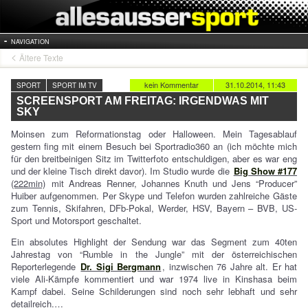
NAVIGATION
Ältere Texte
kein Kommentar
31.10.2014, 11:43
SPORT
SPORT IM TV
SCREENSPORT AM FREITAG: IRGENDWAS MIT
SKY
Moinsen zum Reformationstag oder Halloween. Mein Tagesablauf
gestern fing mit einem Besuch bei Sportradio360 an (ich möchte mich
für den breitbeinigen Sitz im Twitterfoto entschuldigen, aber es war eng
und der kleine Tisch direkt davor). Im Studio wurde die
Big Show #177
(222min)
mit Andreas Renner, Johannes Knuth und Jens “Producer”
Huiber aufgenommen. Per Skype und Telefon wurden zahlreiche Gäste
zum Tennis, Skifahren, DFb-Pokal, Werder, HSV, Bayern – BVB, US-
Sport und Motorsport geschaltet.
Ein absolutes Highlight der Sendung war das Segment zum 40ten
Jahrestag von “Rumble in the Jungle” mit der österreichischen
Reporterlegende
Dr. Sigi Bergmann
, inzwischen 76 Jahre alt. Er hat
viele Ali-Kämpfe kommentiert und war 1974 live in Kinshasa beim
Kampf dabei. Seine Schilderungen sind noch sehr lebhaft und sehr
detailreich.…