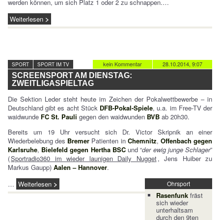
werden können, um sich Platz 1 oder 2 zu schnappen.…
Weiterlesen
kein Kommentar
28.10.2014, 9:07
SPORT
SPORT IM TV
SCREENSPORT AM DIENSTAG:
ZWEITLIGASPIELTAG
Die Sektion Leder steht heute im Zeichen der Pokalwettbewerbe – in
Deutschland gibt es acht Stück
DFB-Pokal-Spiele
, u.a. im Free-TV der
waidwunde
FC St. Pauli
gegen den waidwunden
BVB
ab 20h30.
Bereits um 19 Uhr versucht sich Dr. Victor Skripnik an einer
Wiederbelebung des
Bremer
Patienten in
Chemnitz
,
Offenbach gegen
Karlsruhe
,
Bielefeld gegen Hertha BSC
und “
der ewig junge Schlager
”
(
Sportradio360 im wieder launigen Daily Nugget
, Jens Huiber zu
Markus Gaupp)
Aalen – Hannover
.
…
Weiterlesen
Ohrsport
Rasenfunk
fräst
sich wieder
unterhaltsam
durch den 9ten