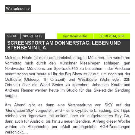
Weiterlesen
kein Kommentar
30.10.2014, 8:38
SPORT
SPORT IM TV
SCREENSPORT AM DONNERSTAG: LEBEN UND
STERBEN IN L.A.
Moinsen. Heute ist mein actionreichster Tag in München. Ich werde am
Vormittag mich durch den Münchner Nieselregen schlagen, gen
Nordwesten Münchens um Sportradio360 zu besuchen – der Producer
nimmt schon seit heute 6 Uhr die Big Show #177 auf, um noch mit der
Ostküste (Oldoerp, 1h Ortszeit) und Westküste (Schmieder, 22h
Ortszeit) über die World Series zu sprechen. Johannes Knuth und
Andreas Renner werden heute im Studio für das Skelett der Sendung
sorgen.
Am Abend gibt es dann eine Veranstaltung von SKY auf der
“Generation Sky” vorgestellt wird – eine kryptische Einladung. Die Tipps
reichen von “irgendwas mit online”, über ein aufgebrezeltes Sky Go,
dann auch für Android, bis hin zu neuen Sendern. Anfang dieser Woche
wurden an Abonnenten per eMail umfangreiche AGB-Änderungen
verschickt.…