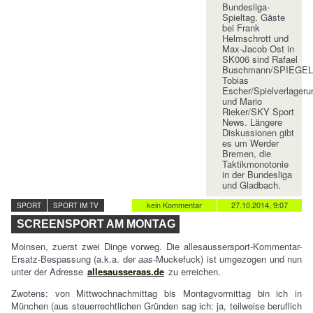
Bundesliga-
Spieltag. Gäste
bei Frank
Helmschrott und
Max-Jacob Ost in
SK006 sind Rafael
Buschmann/SPIEGEL
Tobias
Escher/Spielverlageru
und Mario
Rieker/SKY Sport
News. Längere
Diskussionen gibt
es um Werder
Bremen, die
Taktikmonotonie
in der Bundesliga
und Gladbach.
kein Kommentar
27.10.2014, 9:07
SPORT
SPORT IM TV
SCREENSPORT AM MONTAG
Moinsen, zuerst zwei Dinge vorweg. Die allesaussersport-Kommentar-
Ersatz-Bespassung (a.k.a. der
aas
-Muckefuck) ist umgezogen und nun
unter der Adresse
allesausseraas.de
zu erreichen.
Zwotens: von Mittwochnachmittag bis Montagvormittag bin ich in
München (aus steuerrechtlichen Gründen sag ich: ja, teilweise beruflich