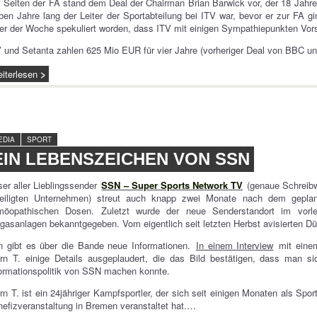
 Seiten der FA stand dem Deal der Chairman Brian Barwick vor, der 18 Jahre
ben Jahre lang der Leiter der Sportabteilung bei ITV war, bevor er zur FA 
er der Woche spekuliert worden, dass ITV mit einigen Sympathiepunkten Vo
 und Setanta zahlen 625 Mio EUR für vier Jahre (vorheriger Deal von BBC 
iterlesen
EDIA
SPORT
EIN LEBENSZEICHEN VON SSN
er aller Lieblingssender
SSN – Super Sports Network TV
(genaue Schreibw
teiligten Unternehmen) streut auch knapp zwei Monate nach dem geplan
möopathischen Dosen. Zuletzt wurde der neue Senderstandort im vorlet
gasanlagen bekanntgegeben. Vom eigentlich seit letzten Herbst avisierten Dü
n gibt es über die Bande neue Informationen.
In einem Interview
mit einem
rn T. einige Details ausgeplaudert, die das Bild bestätigen, dass man s
ormationspolitik von SSN machen konnte.
rn T. ist ein 24jähriger Kampfsportler, der sich seit einigen Monaten als Sp
efizveranstaltung in Bremen veranstaltet hat.…