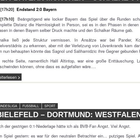
[17h20]
Endstand 2:0 Bayern
[17h10]
Beängstigend wie locker Bayern das Spiel über die Runden sch
plette Distanz die Harmlosigkeit in Person, sei es in den Phasen in denen s
asen in denen Bayern selber Druck machte und den Schalker Räume gab.
halke ließ jede Struktur vermissen. In Ansätze war bei Pander, K
elverstädnis zu erkennen, aber mit der Verletzung von Lövenkrands kam dan
 nun behaupten könnte das Sagnol und Salihamidzic ihre Gegner gebunden h
 rechte Seite, namentlich Halil Altintop, war eine große Enttäuschung. 
schwinden können, ohne dass es aufgefallen wäre.…
iterlesen
UNDESLIGA
FUSSBALL
SPORT
BIELEFELD – DORTMUND: WESTFALE
h der gestrigen 0:1-Niederlage hätte ich als BVB-Fan Angst. Viel Angst.
 Spiel gestern: es war für den neutralen Betrachter ein… putziges Spiel. 