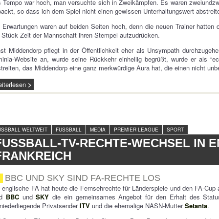
 Tempo war hoch, man versuchte sich in Zweikämpfen. Es waren zweiundzwa
ackt, so dass ich dem Spiel nicht einen gewissen Unterhaltungswert abstreit
 Erwartungen waren auf beiden Seiten hoch, denn die neuen Trainer hatten 
Stück Zeit der Mannschaft ihren Stempel aufzudrücken.
st Middendorp pflegt in der Öffentlichkeit eher als Unsympath durchzuge
inia-Website an, wurde seine Rückkehr einhellig begrüßt, wurde er als “ec
treiten, das Middendorp eine ganz merkwürdige Aura hat, die einen nicht unb
iterlesen
USSBALL WELTWEIT
FUSSBALL
MEDIA
PREMIER LEAGUE
SPORT
FUSSBALL-TV-RECHTE-WECHSEL IN EN
RANKREICH
BBC UND SKY SIND FA-RECHTE LOS
 englische FA hat heute die Fernsehrechte für Länderspiele und den FA-Cup
nd
BBC
und
SKY
die ein gemeinsames Angebot für den Erhalt des Statu
niederliegende Privatsender
ITV
und die ehemalige NASN-Mutter
Setanta
.