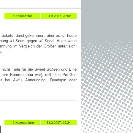
1 Kommentar
31.3.2007, 20:02
n Brackets, durchgekommen, aber es ist heute
gegnung #1-Seed gegen #2-Seed. Auch wenn
annung im Vergleich der Großen unter sich,
e.
n
nicht mehr für die Sweet Sixteen und Elite
mehr Kommentator war), rollt eine Pro-Gus
 es bei
Awful Announcing
,
Deadspin
oder
12 Kommentare
31.3.2007, 15:24