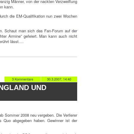
nzig Männer, von der nackten Verzweiflung
en kann.
durch die EM-Qualifikation nun zwei Wochen
hen. Schaut man sich das Fan-Forum auf der
hter Armine” gefeiert. Man kann auch nicht
erührt lässt.…
3 Kommentare
30.3.2007, 14:40
GLAND UND F
 ab Sommer 2008 neu vergeben. Die Verlierer
s Quo abgegeben haben. Gewinner ist der