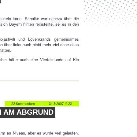
aukeln kann. Schalke war nahezu über die
ich Bayern hinten reinstellte, sei es in den
obiashvili und Lövenkrands gemeinsames
n über links auch nicht mehr viel ohne dass
ätten.
Lahm hätte auch eine Viertelstunde auf Klo
22 Kommentare
31.3.2007, 9:22
N AM ABGRUND
Arm an Niveau, aber es wurde viel gelaufen,