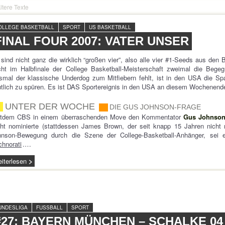
ltere Texte
OLLEGE BASKETBALL
SPORT
US BASKETBALL
FINAL FOUR 2007: VATER UNSER
sind nicht ganz die wirklich “großen vier”, also alle vier #1-Seeds aus de
cht im Halbfinale der College Basketball-Meisterschaft zweimal die Be
smal der klassische Underdog zum Mitfiebern fehlt, ist in den USA die Sp
tlich zu spüren. Es ist DAS Sportereignis in den USA an diesem Wochenend
UNTER DER WOCHE
DIE GUS JOHNSON-FRAGE
itdem CBS in einem überraschenden Move den Kommentator
Gus Johnso
ht nominierte (stattdessen James Brown, der seit knapp 15 Jahren nicht 
hnson-Bewegung durch die Szene der College-Basketball-Anhänger, sei
chnorati
.…
iterlesen
UNDESLIGA
FUSSBALL
SPORT
#27: BAYERN MÜNCHEN – SCHALKE 04