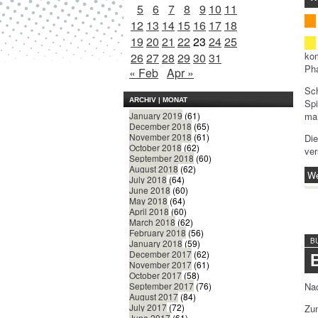
5
6
7
8
9
10
11
12
13
14
15
16
17
18
19
20
21
22
23
24
25
kom
26
27
28
29
30
31
Ph
« Feb
Apr »
Sc
ARCHIV | MONAT
Spi
man
January 2019
(61)
December 2018
(65)
November 2018
(61)
Die
October 2018
(62)
ver
September 2018
(60)
August 2018
(62)
We
July 2018
(64)
June 2018
(60)
May 2018
(64)
April 2018
(60)
March 2018
(62)
February 2018
(56)
B
January 2018
(59)
December 2017
(62)
November 2017
(61)
October 2017
(58)
Nac
September 2017
(76)
August 2017
(84)
July 2017
(72)
Zum
June 2017
(61)