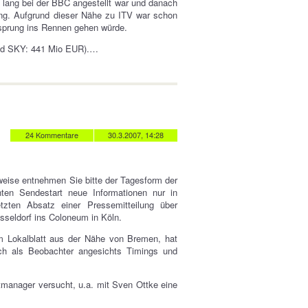
 lang bei der BBC angestellt war und danach
ging. Aufgrund dieser Nähe zu ITV war schon
rsprung ins Rennen gehen würde.
und SKY: 441 Mio EUR).…
24 Kommentare
30.3.2007, 14:28
eise entnehmen Sie bitte der Tagesform der
ten Sendestart neue Informationen nur in
zten Absatz einer Pressemitteilung über
sseldorf ins Coloneum in Köln.
 Lokalblatt aus der Nähe von Bremen, hat
ich als Beobachter angesichts Timings und
ortmanager versucht, u.a. mit Sven Ottke eine