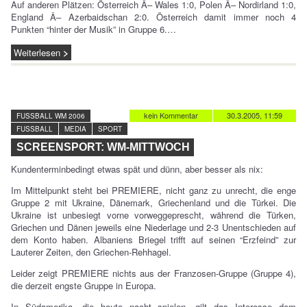
Auf anderen Plätzen: Österreich Â– Wales 1:0, Polen Â– Nordirland 1:0,
England Â– Azerbaidschan 2:0. Österreich damit immer noch 4
Punkten “hinter der Musik” in Gruppe 6.…
Weiterlesen
kein Kommentar
30.3.2005, 11:59
FUSSBALL WM 2006
FUSSBALL
MEDIA
SPORT
SCREENSPORT: WM-MITTWOCH
Kundenterminbedingt etwas spät und dünn, aber besser als nix:
Im Mittelpunkt steht bei PREMIERE, nicht ganz zu unrecht, die enge
Gruppe 2 mit Ukraine, Dänemark, Griechenland und die Türkei. Die
Ukraine ist unbesiegt vorne vorweggeprescht, während die Türken,
Griechen und Dänen jeweils eine Niederlage und 2-3 Unentschieden auf
dem Konto haben. Albaniens Briegel trifft auf seinen “Erzfeind” zur
Lauterer Zeiten, den Griechen-Rehhagel.
Leider zeigt PREMIERE nichts aus der Franzosen-Gruppe (Gruppe 4),
die derzeit engste Gruppe in Europa.
In Südamerika, die heute nacht spielen, gilt das Interesse dem