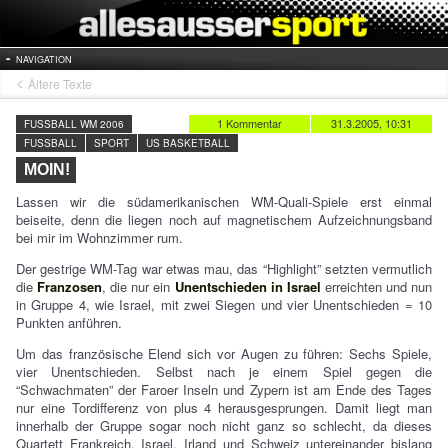
NAVIGATION
Ältere Texte
1 Kommentar
31.3.2005, 10:31
FUSSBALL WM 2006
FUSSBALL
SPORT
US BASKETBALL
MOIN!
Lassen wir die südamerikanischen WM-Quali-Spiele erst einmal
beiseite, denn die liegen noch auf magnetischem Aufzeichnungsband
bei mir im Wohnzimmer rum.
Der gestrige WM-Tag war etwas mau, das “Highlight” setzten vermutlich
die
Franzosen
, die nur ein
Unentschieden in Israel
erreichten und nun
in Gruppe 4, wie Israel, mit zwei Siegen und vier Unentschieden = 10
Punkten anführen.
Um das französische Elend sich vor Augen zu führen: Sechs Spiele,
vier Unentschieden. Selbst nach je einem Spiel gegen die
“Schwachmaten” der Faroer Inseln und Zypern ist am Ende des Tages
nur eine Tordifferenz von plus 4 herausgesprungen. Damit liegt man
innerhalb der Gruppe sogar noch nicht ganz so schlecht, da dieses
Quartett Frankreich, Israel, Irland und Schweiz untereinander bislang