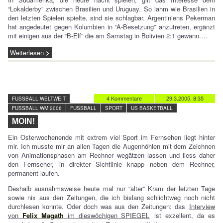
“Lokalderby” zwischen Brasilien und Uruguay. So lahm wie Brasilien in
den letzten Spielen spielte, sind sie schlagbar. Argentiniens Pekerman
hat angedeutet gegen Kolumbien in “A-Besetzung” anzutreten, ergänzt
mit einigen aus der “B-Elf” die am Samstag in Bolivien 2:1 gewann.…
Weiterlesen
4 Kommentare
29.3.2005, 8:35
FUSSBALL WELTWEIT
FUSSBALL WM 2006
FUSSBALL
SPORT
US BASKETBALL
MOIN!
Ein Osterwochenende mit extrem viel Sport im Fernsehen liegt hinter
mir. Ich musste mir an allen Tagen die Augenhöhlen mit dem Zeichnen
von Animationsphasen am Rechner wegätzen lassen und liess daher
den Fernseher, in direkter Sichtlinie knapp neben dem Rechner,
permanent laufen.
Deshalb ausnahmsweise heute mal nur “alter” Kram der letzten Tage
sowie nix aus den Zeitungen, die ich bislang schlichtweg noch nicht
durchlesen konnte. Oder doch was aus den Zeitungen: das
Interview
von
Felix Magath
im dieswöchigen SPIEGEL
ist exzellent, da es