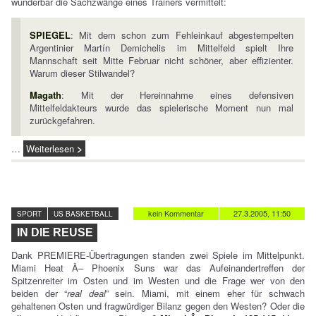
wunderbar die Sachzwänge eines Trainers vermittelt:
SPIEGEL
: Mit dem schon zum Fehleinkauf abgestempelten
Argentinier Martín Demichelis im Mittelfeld spielt Ihre
Mannschaft seit Mitte Februar nicht schöner, aber effizienter.
Warum dieser Stilwandel?
Magath
: Mit der Hereinnahme eines defensiven
Mittelfeldakteurs wurde das spielerische Moment nun mal
zurückgefahren.
…
Weiterlesen
kein Kommentar
27.3.2005, 11:50
SPORT
US BASKETBALL
IN DIE REUSE
Dank PREMIERE-Übertragungen standen zwei Spiele im Mittelpunkt.
Miami Heat Â– Phoenix Suns war das Aufeinandertreffen der
Spitzenreiter im Osten und im Westen und die Frage wer von den
beiden der “
real deal
” sein. Miami, mit einem eher für schwach
gehaltenen Osten und fragwürdiger Bilanz gegen den Westen? Oder die