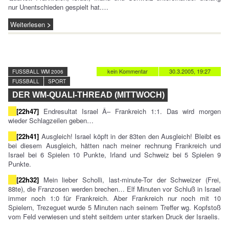
nur Unentschieden gespielt hat.…
Weiterlesen
kein Kommentar
30.3.2005, 19:27
FUSSBALL WM 2006
FUSSBALL
SPORT
DER WM-QUALI-THREAD (MITTWOCH)
[22h47]
Endresultat Israel Â– Frankreich 1:1. Das wird morgen
wieder Schlagzeilen geben…
[22h41]
Ausgleich! Israel köpft in der 83ten den Ausgleich! Bleibt es
bei diesem Ausgleich, hätten nach meiner rechnung Frankreich und
Israel bei 6 Spielen 10 Punkte, Irland und Schweiz bei 5 Spielen 9
Punkte.
[22h32]
Mein lieber Scholli, last-minute-Tor der Schweizer (Frei,
88te), die Franzosen werden brechen… Elf Minuten vor Schluß in Israel
immer noch 1:0 für Frankreich. Aber Frankreich nur noch mit 10
Spielern, Trezeguet wurde 5 Minuten nach seinem Treffer wg. Kopfstoß
vom Feld verwiesen und steht seitdem unter starken Druck der Israelis.