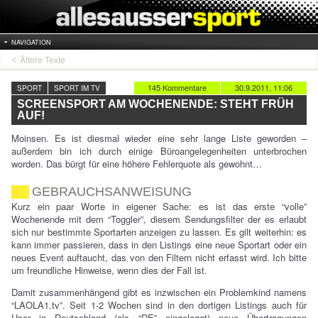
NAVIGATION
Ältere Texte
145 Kommentare
30.9.2011, 11:06
SPORT
SPORT IM TV
SCREENSPORT AM WOCHENENDE: STEHT FRÜH
AUF!
Moinsen. Es ist diesmal wieder eine sehr lange Liste geworden –
außerdem bin ich durch einige Büroangelegenheiten unterbrochen
worden. Das bürgt für eine höhere Fehlerquote als gewohnt…
GEBRAUCHSANWEISUNG
Kurz ein paar Worte in eigener Sache: es ist das erste “volle”
Wochenende mit dem “Toggler”, diesem Sendungsfilter der es erlaubt
sich nur bestimmte Sportarten anzeigen zu lassen. Es gilt weiterhin: es
kann immer passieren, dass in den Listings eine neue Sportart oder ein
neues Event auftaucht, das von den Filtern nicht erfasst wird. Ich bitte
um freundliche Hinweise, wenn dies der Fall ist.
Damit zusammenhängend gibt es inzwischen ein Problemkind namens
“LAOLA1.tv”. Seit 1-2 Wochen sind in den dortigen Listings auch für
User in Deutschland (als “DE” eingeloggt) neue Übertragungen