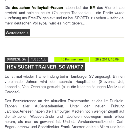
Die
deutschen Volleyball-Frauen
haben bei der
EM
das Viertelfinale
erreicht und spielen heute 17h gegen Tschechien – die Partie wurde
kurzfristig ins Free-TV gehievt und ist bei SPORT1 zu sehen – sehr viel
mehr deutschen Volleyball wird es nicht geben.…
Weiterlesen
45 Kommentare
28.9.2011, 18:09
BUNDESLIGA
FUSSBALL
HSV SUCHT TRAINER. SO WHAT?
Es ist mal wieder Trainerfindung beim Hamburger SV angesagt. Binnen
viereinhalb Jahren wird der sechste Haupttrainer (Stevens, Jol,
Labbadia, Veh, Oenning) gesucht (plus die Interimslösungen Moniz und
Cardoso).
Das Faszinierende an der aktuellen Trainersuche ist das Im-Dunkeln-
Tappen aller Außenstehenden. Unter der neuen Führung
Jarchow/Arnesen haben die Hamburger Medien noch weniger Zugriff auf
die aktuellen Wasserstände und fabulieren deswegen noch wilder
herum, als man es gewohnt ist. Und da Vorstandsvorsitzender Carl-
Edgar Jarchow und Sportdirektor Frank Arnesen an kein Mikro und kein