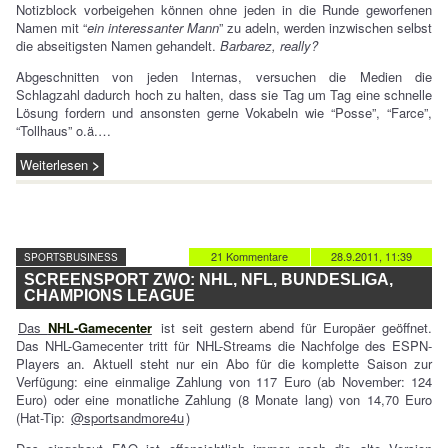
Notizblock vorbeigehen können ohne jeden in die Runde geworfenen
Namen mit “
ein interessanter Mann
” zu adeln, werden inzwischen selbst
die abseitigsten Namen gehandelt.
Barbarez, really?
Abgeschnitten von jeden Internas, versuchen die Medien die
Schlagzahl dadurch hoch zu halten, dass sie Tag um Tag eine schnelle
Lösung fordern und ansonsten gerne Vokabeln wie “Posse”, “Farce”,
“Tollhaus” o.ä.…
Weiterlesen
21 Kommentare
28.9.2011, 11:39
SPORTSBUSINESS
SCREENSPORT ZWO: NHL, NFL, BUNDESLIGA,
CHAMPIONS LEAGUE
Das
NHL-Gamecenter
ist seit gestern abend für Europäer geöffnet.
Das NHL-Gamecenter tritt für NHL-Streams die Nachfolge des ESPN-
Players an. Aktuell steht nur ein Abo für die komplette Saison zur
Verfügung: eine einmalige Zahlung von 117 Euro (ab November: 124
Euro) oder eine monatliche Zahlung (8 Monate lang) von 14,70 Euro
(Hat-Tip:
@sportsandmore4u
)