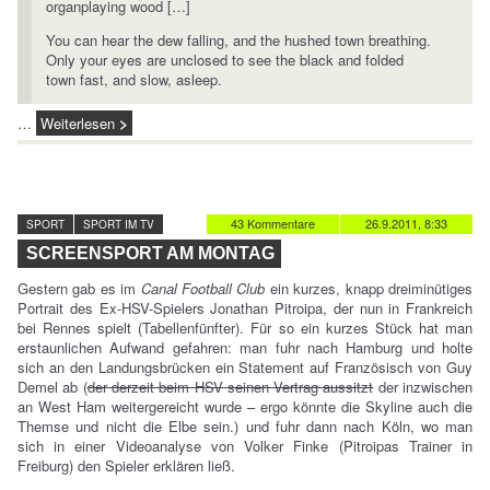
organplaying wood […]
You can hear the dew falling, and the hushed town breathing.
Only your eyes are unclosed to see the black and folded
town fast, and slow, asleep.
…
Weiterlesen
43 Kommentare
26.9.2011, 8:33
SPORT
SPORT IM TV
SCREENSPORT AM MONTAG
Gestern gab es im
Canal Football Club
ein kurzes, knapp dreiminütiges
Portrait des Ex-HSV-Spielers Jonathan Pitroipa, der nun in Frankreich
bei Rennes spielt (Tabellenfünfter). Für so ein kurzes Stück hat man
erstaunlichen Aufwand gefahren: man fuhr nach Hamburg und holte
sich an den Landungsbrücken ein Statement auf Französisch von Guy
Demel ab (
der derzeit beim HSV seinen Vertrag aussitzt
der inzwischen
an West Ham weitergereicht wurde – ergo könnte die Skyline auch die
Themse und nicht die Elbe sein.) und fuhr dann nach Köln, wo man
sich in einer Videoanalyse von Volker Finke (Pitroipas Trainer in
Freiburg) den Spieler erklären ließ.