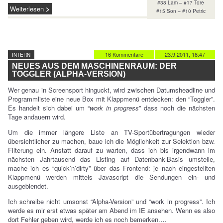
#38 Lam – #17 Tore
Weiterlesen
#15 Son – #10 Petric
16 Kommentare
23.9.2011, 18:47
INTERN
NEUES AUS DEM MASCHINENRAUM: DER
TOGGLER (ALPHA-VERSION)
Wer genau in Screensport hinguckt, wird zwischen Datumsheadline und
Programmliste eine neue Box mit Klappmenü entdecken: den “Toggler”.
Es handelt sich dabei um “
work in progress
” dass noch die nächsten
Tage andauern wird.
Um die immer längere Liste an TV-Sportübertragungen wieder
übersichtlicher zu machen, baue ich die Möglichkeit zur Selektion bzw.
Filterung ein. Anstatt darauf zu warten, dass ich bis irgendwann im
nächsten Jahrtausend das Listing auf Datenbank-Basis umstelle,
mache ich es “quick’n’dirty” über das Frontend: je nach eingestellten
Klappmenü werden mittels Javascript die Sendungen ein- und
ausgeblendet.
Ich schreibe nicht umsonst “Alpha-Version” und “work in progress”. Ich
werde es mir erst etwas später am Abend im IE ansehen. Wenn es also
dort Fehler geben wird, werde ich es noch bemerken.…