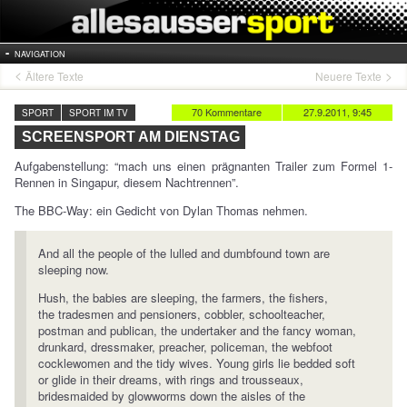
NAVIGATION
Ältere Texte
Neuere Texte
70 Kommentare
27.9.2011, 9:45
SPORT
SPORT IM TV
SCREENSPORT AM DIENSTAG
Aufgabenstellung: “mach uns einen prägnanten Trailer zum Formel 1-
Rennen in Singapur, diesem Nachtrennen”.
The BBC-Way: ein Gedicht von Dylan Thomas nehmen.
And all the people of the lulled and dumbfound town are
sleeping now.
Hush, the babies are sleeping, the farmers, the fishers,
the tradesmen and pensioners, cobbler, schoolteacher,
postman and publican, the undertaker and the fancy woman,
drunkard, dressmaker, preacher, policeman, the webfoot
cocklewomen and the tidy wives. Young girls lie bedded soft
or glide in their dreams, with rings and trousseaux,
bridesmaided by glowworms down the aisles of the