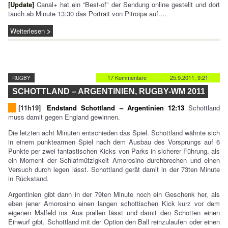
[Update]
Canal+ hat ein “Best-of” der Sendung online gestellt und dort
tauch ab Minute 13:30 das Portrait von Pitroipa auf.…
Weiterlesen
17 Kommentare
25.9.2011, 9:21
RUGBY
SCHOTTLAND – ARGENTINIEN, RUGBY-WM 2011
[11h19]
Endstand Schottland – Argentinien 12:13
Schottland
muss damit gegen England gewinnen.
Die letzten acht Minuten entschieden das Spiel. Schottland wähnte sich
in einem punktearmen Spiel nach dem Ausbau des Vorsprungs auf 6
Punkte per zwei fantastischen Kicks von Parks in sicherer Führung, als
ein Moment der Schlafmützigkeit Amorosino durchbrechen und einen
Versuch durch legen lässt. Schottland gerät damit in der 73ten Minute
in Rückstand.
Argentinien gibt dann in der 79ten Minute noch ein Geschenk her, als
eben jener Amorosino einen langen schottischen Kick kurz vor dem
eigenen Malfeld ins Aus prallen lässt und damit den Schotten einen
Einwurf gibt. Schottland mit der Option den Ball reinzulaufen oder einen