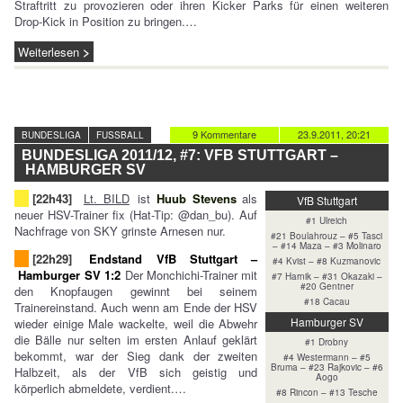
Straftritt zu provozieren oder ihren Kicker Parks für einen weiteren
Drop-Kick in Position zu bringen.…
Weiterlesen
9 Kommentare
23.9.2011, 20:21
BUNDESLIGA
FUSSBALL
BUNDESLIGA 2011/12, #7: VFB STUTTGART –
HAMBURGER SV
[22h43]
Lt. BILD
ist
Huub Stevens
als
VfB Stuttgart
neuer HSV-Trainer fix (Hat-Tip: @dan_bu). Auf
#1 Ulreich
Nachfrage von SKY grinste Arnesen nur.
#21 Boulahrouz – #5 Tasci
– #14 Maza – #3 Molinaro
[22h29]
Endstand VfB Stuttgart –
#4 Kvist – #8 Kuzmanovic
Hamburger SV 1:2
Der Monchichi-Trainer mit
#7 Harnik – #31 Okazaki –
#20 Gentner
den Knopfaugen gewinnt bei seinem
#18 Cacau
Trainereinstand. Auch wenn am Ende der HSV
Hamburger SV
wieder einige Male wackelte, weil die Abwehr
die Bälle nur selten im ersten Anlauf geklärt
#1 Drobny
bekommt, war der Sieg dank der zweiten
#4 Westermann – #5
Bruma – #23 Rajkovic – #6
Halbzeit, als der VfB sich geistig und
Aogo
körperlich abmeldete, verdient.…
#8 Rincon – #13 Tesche