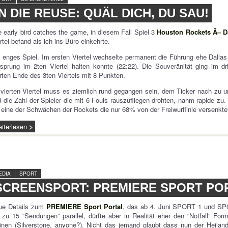
IN DIE REUSE: QUÄL DICH, DU SAU!
 early bird catches the game, in diesem Fall Spiel 3
Houston Rockets Â– D
rtel befand als ich ins Büro einkehrte.
 enges Spiel. Im ersten Viertel wechselte permanent die Führung ehe Dalla
sprung im 2ten Viertel halten konnte (22:22). Die Souveränität ging im dri
rten Ende des 3ten Viertels mit 8 Punkten.
vierten Viertel muss es ziemlich rund gegangen sein, dem Ticker nach zu ur
 die Zahl der Spieler die mit 6 Fouls rauszufliegen drohten, nahm rapide zu
 eine der Schwächen der Rockets die nur 68% von der Freiwurflinie versenkt
iterlesen
EDIA
SPORT
SCREENSPORT: PREMIERE SPORT PO
ue Details zum
PREMIERE Sport Portal
, das ab 4. Juni SPORT 1 und S
 zu 15 “Sendungen” parallel, dürfte aber in Realität eher den “Notfall” Fo
inen (Silverstone, anyone?). Nicht das jemand glaubt dass nun der Heila