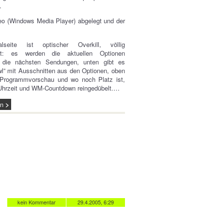
.
deo (Windows Media Player) abgelegt und der
lseite ist optischer Overkill, völlig
tet: es werden die aktuellen Optionen
, die nächsten Sendungen, unten gibt es
wl” mit Ausschnitten aus den Optionen, oben
 Programmvorschau und wo noch Platz ist,
 Uhrzeit und WM-Countdown reingedübelt.…
en
kein Kommentar
29.4.2005, 6:29