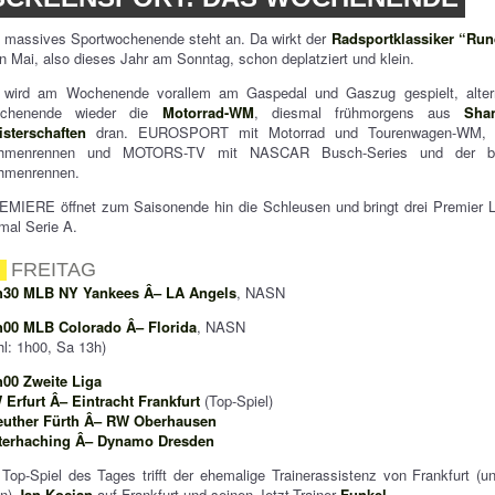
 massives Sportwochenende steht an. Da wirkt der
Radsportklassiker “Ru
n Mai, also dieses Jahr am Sonntag, schon deplatziert und klein.
 wird am Wochenende vorallem am Gaspedal und Gaszug gespielt, altern
chenende wieder die
Motorrad-WM
, diesmal frühmorgens aus
Sha
isterschaften
dran. EUROSPORT mit Motorrad und Tourenwagen-WM,
hmenrennen und MOTORS-TV mit NASCAR Busch-Series und der britis
hmenrennen.
MIERE öffnet zum Saisonende hin die Schleusen und bringt drei Premier L
mal Serie A.
FREITAG
h30 MLB NY Yankees Â– LA Angels
, NASN
h00 MLB Colorado Â– Florida
, NASN
l: 1h00, Sa 13h)
h00 Zweite Liga
Erfurt Â– Eintracht Frankfurt
(Top-Spiel)
euther Fürth Â– RW Oberhausen
terhaching Â– Dynamo Dresden
Top-Spiel des Tages trifft der ehemalige Trainerassistenz von Frankfurt (
ln)
Jan Kocian
auf Frankfurt und seinen Jetzt-Trainer
Funkel
.…