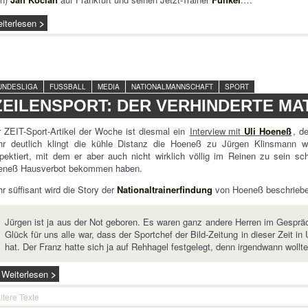
iterlesen
UNDESLIGA
FUSSBALL
MEDIA
NATIONALMANNSCHAFT
SPORT
ZEILENSPORT: DER VERHINDERTE M
 ZEIT-Sport-Artikel der Woche ist diesmal ein
Interview mit
Uli Hoeneß
, d
hr deutlich klingt die kühle Distanz die Hoeneß zu Jürgen Klinsmann 
pektiert, mit dem er aber auch nicht wirklich völlig im Reinen zu sein sc
eneß Hausverbot bekommen haben.
r süffisant wird die Story der
Nationaltrainerfindung
von Hoeneß beschriebe
Jürgen ist ja aus der Not geboren. Es waren ganz andere Herren im Gesprä
Glück für uns alle war, dass der Sportchef der Bild-Zeitung in dieser Zeit i
hat. Der Franz hatte sich ja auf Rehhagel festgelegt, denn irgendwann wollt
Weiterlesen
ltere Texte