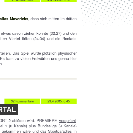
allas Mavericks
, dass sich mitten im dritten
s etwas davon ziehen konnte (32:27) und den
tten Viertel flöten (24:34) und die Rockets
teilen. Das Spiel wurde plötzlich physischer
. Es kam zu vielen Freiwürfen und genau hier
en.…
32 Kommentare
29.4.2005, 6:45
RTAL
PORT 2 ablösen wird. PREMIERE
verspricht
rmel 1 (6 Kanäle) plus Bundesliga (9 Kanäle)
nd gekommen wäre und das Sportparadies in