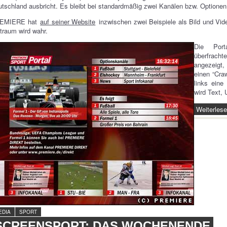
tschland ausbricht. Es bleibt bei standardmäßig zwei Kanälen bzw. Optionen
EMIERE hat
auf seiner Website
inzwischen zwei Beispiele als Bild und Vi
traum wird wahr.
Die Porta
überfrach
angezeigt
einen “Cra
links eine
wird Text,
Weiterles
EDIA
SPORT
SCREENSPORT: DAS WOCHENENDE