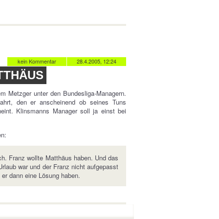
kein Kommentar
28.4.2005, 12:24
ATTHÄUS
em Metzger unter den Bundesliga-Managern.
wahrt, den er anscheinend ob seines Tuns
heint. Klinsmanns Manager soll ja einst bei
n:
ch. Franz wollte Matthäus haben. Und das
n Urlaub war und der Franz nicht aufgepasst
e er dann eine Lösung haben.