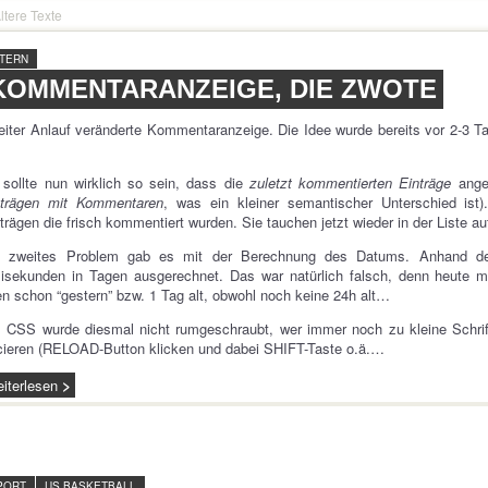
ltere Texte
NTERN
KOMMENTARANZEIGE, DIE ZWOTE
iter Anlauf veränderte Kommentaranzeige. Die Idee wurde bereits vor 2-3 Ta
sollte nun wirklich so sein, dass die
zuletzt kommentierten Einträge
ange
nträgen mit Kommentaren
, was ein kleiner semantischer Unterschied ist).
trägen die frisch kommentiert wurden. Sie tauchen jetzt wieder in der Liste au
n zweites Problem gab es mit der Berechnung des Datums. Anhand de
lisekunden in Tagen ausgerechnet. Das war natürlich falsch, denn heute 
n schon “gestern” bzw. 1 Tag alt, obwohl noch keine 24h alt…
CSS wurde diesmal nicht rumgeschraubt, wer immer noch zu kleine Schrift
cieren (RELOAD-Button klicken und dabei SHIFT-Taste o.ä.…
iterlesen
PORT
US BASKETBALL