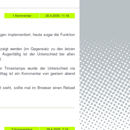
1 Kommentar
30.4.2005, 11:16
gen implementiert, heute sogar die Funktion
zeigt werden (im Gegensatz zu den
letzen
 Augenfällig ist der Unterschied bei alten
f.
r Timestamps wurde der Unterschied via
mittag ist ein Kommentar von gestern abend
 sieht, sollte mal im Browser einen Reload
5 Kommentare
29.4.2005, 7:16