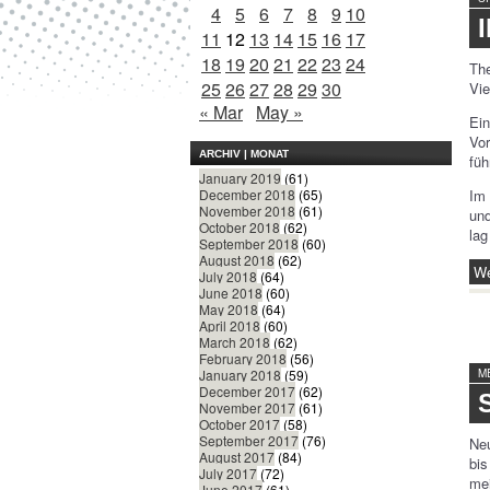
4
5
6
7
8
9
10
11
12
13
14
15
16
17
18
19
20
21
22
23
24
The
25
26
27
28
29
30
Vie
« Mar
May »
Ein
Vor
ARCHIV | MONAT
füh
January 2019
(61)
Im 
December 2018
(65)
November 2018
(61)
und
October 2018
(62)
lag
September 2018
(60)
August 2018
(62)
We
July 2018
(64)
June 2018
(60)
May 2018
(64)
April 2018
(60)
March 2018
(62)
February 2018
(56)
M
January 2018
(59)
December 2017
(62)
November 2017
(61)
October 2017
(58)
September 2017
(76)
Ne
August 2017
(84)
bis
July 2017
(72)
me
June 2017
(61)