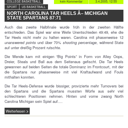
kein Kommentar
3.4.2005, 12:55
COLLEGE BASKETBALL
SPORT
US BASKETBALL
NORTH CAROLINA TAR HEELS Â– MICHIGAN
STATE SPARTANS 87:71
Auch das zweite Halbfinale wurde früh in der zweiten Hälfte
entschieden. Das Spiel war eine Weile Unentschieden 49:49, ehe die
Tar Heels nicht mehr zu halten waren. Carolina mit phasenweise 12
unanswered points
und über 70%
shooting percentage
, während State
auf unter dreißig Prozent rutschte.
Die Wende kam mit einigen “Big Points” in Form von Alley Oops,
Dreier, Steals und Ball aus dem Seitenaus gefischt. Die Tar Heels
gewannen auf beiden Seiten die totale Dominanz im Frontcourt, mit der
die Spartans nur phasenweise mit viel Kraftaufwand und Fouls
mithalten konnten.
Die Tar Heels-Defense wurde bissiger, provizierte mehr Turnovers bei
den Spartans und die Spartans mussten Würfe aus sehr viel
schlechteren Positionen nehmen. Hinten und vorne zwang North
Carolina Michigan sein Spiel auf.…
Weiterlesen