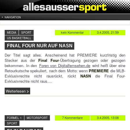
NAVIGATION
kein Kommentar
3.4.2005, 21:59
MEDIA
SPORT
US BASKETBALL
FINAL FOUR NUR AUF NASN
Der Titel sagt alles. Anscheinend hat PREMIERE kurzfristig den
Stecker aus der
Final Four
-Übertragung gezogen oder gezogen
bekommen. In den
Foren von Digitalfernsehen.de
wird heiß über eine
Retourkutsche spekuliert, nach dem Motto: wenn
PREMIERE
die MLB-
Exklusivrechte nicht rausrückt, rückt
NASN
die Final Four-
Exklusivrechte nicht raus.…
Weiterlesen
7 Kommentare
3.4.2005, 13:08
FORMEL 1
MOTORSPORT
SPORT