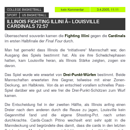
kein Kommentar
3.4.2005, 11:11
COLLEGE BASKETBALL
SPORT
US BASKETBALL
ILLINOIS FIGHTING ILLINI Â– LOUISVILLE
CARDINALS 72:57
Überraschend souverän kamen die
Fighting Illini
gegen die
Cardinals
im ersten Halbfinale der
Final Four
durch.
Man hat gemerkt dass Illinois die “initiativere” Mannschaft war, den
Ausgang des Spiels bestimmt hat. Als sie ihre Schwächephasen
hatten, kam Louisville heran, als Illinois Stärke zeigten, zogen sie
davon.
Das Spiel wurde wie erwartet von
Drei-Punkt-Würfen
bestimmt. Beide
Mannschaften erwarteten ihre Gegner, teilweise mit einer Zonen-
Deckung, am Halbkreis. Von da an entschied vorallem schnelles Pass-
Spiel darüber wie gut und wie frei die Drei-Punkt-Schützen zum Wurf
kamen.
Die Entscheidung fiel in der zweiten Hälfte, als Illinois anfing einen
Dreier nach dem anderen durch die Reuse zu jagen, Louisville kein
Gegenmittel fand und die eigene Shooting-Pct. nach unten
durchkrachte. Cards-Coach Pitino wechselt erst sehr spät in die
Manndeckung und begründete dies damit, dass die cards in den letzten