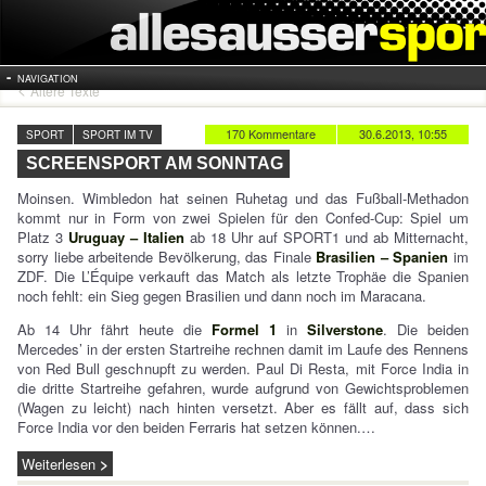
NAVIGATION
Ältere Texte
170 Kommentare
30.6.2013, 10:55
SPORT
SPORT IM TV
SCREENSPORT AM SONNTAG
Moinsen. Wimbledon hat seinen Ruhetag und das Fußball-Methadon
kommt nur in Form von zwei Spielen für den Confed-Cup: Spiel um
Platz 3
Uruguay – Italien
ab 18 Uhr auf SPORT1 und ab Mitternacht,
sorry liebe arbeitende Bevölkerung, das Finale
Brasilien – Spanien
im
ZDF. Die L’Équipe verkauft das Match als letzte Trophäe die Spanien
noch fehlt: ein Sieg gegen Brasilien und dann noch im Maracana.
Ab 14 Uhr fährt heute die
Formel 1
in
Silverstone
. Die beiden
Mercedes’ in der ersten Startreihe rechnen damit im Laufe des Rennens
von Red Bull geschnupft zu werden. Paul Di Resta, mit Force India in
die dritte Startreihe gefahren, wurde aufgrund von Gewichtsproblemen
(Wagen zu leicht) nach hinten versetzt. Aber es fällt auf, dass sich
Force India vor den beiden Ferraris hat setzen können.…
Weiterlesen