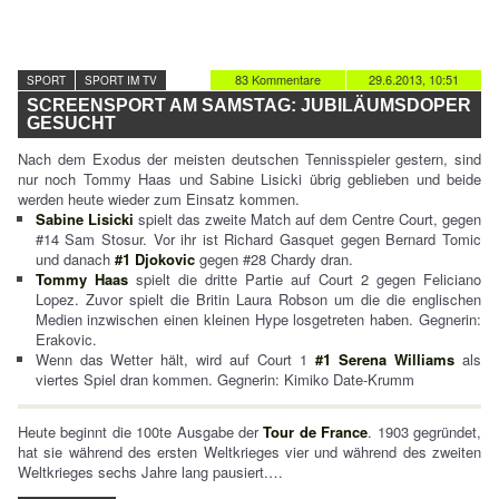
83 Kommentare
29.6.2013, 10:51
SPORT
SPORT IM TV
SCREENSPORT AM SAMSTAG: JUBILÄUMSDOPER
GESUCHT
Nach dem Exodus der meisten deutschen Tennisspieler gestern, sind
nur noch Tommy Haas und Sabine Lisicki übrig geblieben und beide
werden heute wieder zum Einsatz kommen.
Sabine Lisicki
spielt das zweite Match auf dem Centre Court, gegen
#14 Sam Stosur. Vor ihr ist Richard Gasquet gegen Bernard Tomic
und danach
#1 Djokovic
gegen #28 Chardy dran.
Tommy Haas
spielt die dritte Partie auf Court 2 gegen Feliciano
Lopez. Zuvor spielt die Britin Laura Robson um die die englischen
Medien inzwischen einen kleinen Hype losgetreten haben. Gegnerin:
Erakovic.
Wenn das Wetter hält, wird auf Court 1
#1 Serena Williams
als
viertes Spiel dran kommen. Gegnerin: Kimiko Date-Krumm
Heute beginnt die 100te Ausgabe der
Tour de France
. 1903 gegründet,
hat sie während des ersten Weltkrieges vier und während des zweiten
Weltkrieges sechs Jahre lang pausiert.…