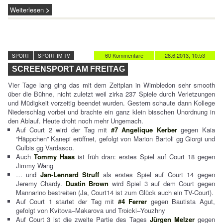
Weiterlesen
60 Kommentare
28.6.2013, 10:53
SPORT
SPORT IM TV
SCREENSPORT AM FREITAG
Vier Tage lang ging das mit dem Zeitplan in Wimbledon sehr smooth
über die Bühne, nicht zuletzt weil zirka 237 Spiele durch Verletzungen
und Müdigkeit vorzeitig beendet wurden. Gestern schaute dann Kollege
Niederschlag vorbei und brachte ein ganz klein bisschen Unordnung in
den Ablauf. Heute droht noch mehr Ungemach.
Auf Court 2 wird der Tag mit
#7 Angelique Kerber
gegen Kaia
“Häppchen” Kanepi eröffnet, gefolgt von Marion Bartoli gg Giorgi und
Gulbis gg Vardasco.
Auch
Tommy Haas
ist früh dran: erstes Spiel auf Court 18 gegen
Jimmy Wang
… und
Jan-Lennard Struff
als erstes Spiel auf Court 14 gegen
Jeremy Chardy.
Dustin Brown
wird Spiel 3 auf dem Court gegen
Mannarino bestreiten (Ja, Court14 ist zum Glück auch ein TV-Court).
Auf Court 1 startet der Tag mit
#4 Ferrer
gegen Bautista Agut,
gefolgt von Kvitova–Makarova und Troicki–Youzhny
Auf Court 3 ist die zweite Partie des Tages
Jürgen Melzer
gegen