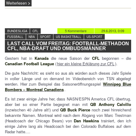
Weiterlesen
5 Kommentare
29.6.2013, 0:09
BUNDESLIGA
CFL
FUSSBALL
NBA
SPORT
US BASKETBALL
US-SPORT
LAST CALL VOM FREITAG: FOOTBALL-METHADON
CFL, NBA-DRAFT UND OMBUDSMÄNNER
Gestern hat in
Kanada
die neue Saison der
CFL
begonnen – die
Canadian Football League
(
hier ein kleine Erklärung zur CFL
).
Die gute Nachricht: es sieht so aus als würden auch dieses Jahr Spiele
in voller Länge und on demand im Videobereich von TSN abgelegt
werden. Hier zum Beispiel das Saisoneröffnungsspiel
Winnipeg Blue
Bombers – Montreal Canadiens
.
Es ist zwar einige Jahre her, dass NASN/ESPN America CFL übertrug,
aber bei so einer Partie begegnet man mit
QB Anthony Calvillo
(inzwischen 40 Jahre alt!) und
QB Buck Pierce
noch zwei hinreichend
bekannte Namen. Montreal wird nach dem Abgang von Marc Trestman
(Headcoach der Chicago Bears) von
Dan Hawkins
trainiert, den ich
einige Jahre lang als Headcoach bei den Colorado Buffaloes auf dem
Radar hatte.…