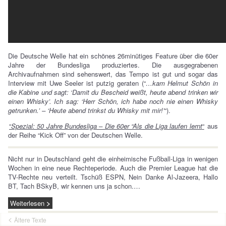
Die Deutsche Welle hat ein schönes 26minütiges Feature über die 60er
Jahre der Bundesliga produziertes. Die ausgegrabenen
Archivaufnahmen sind sehenswert, das Tempo ist gut und sogar das
Interview mit Uwe Seeler ist putzig geraten (“
…kam Helmut Schön in
die Kabine und sagt: ‘Damit du Bescheid weißt, heute abend trinken wir
einen Whisky’. Ich sag: ‘Herr Schön, ich habe noch nie einen Whisky
getrunken.’ – ‘Heute abend trinkst du Whisky mit mir!’
“).
“
Spezial: 50 Jahre Bundesliga – Die 60er “Als die Liga laufen lernt
“
aus
der Reihe “Kick Off” von der Deutschen Welle.
Nicht nur in Deutschland geht die einheimische Fußball-Liga in wenigen
Wochen in eine neue Rechteperiode. Auch die Premier League hat die
TV-Rechte neu verteilt. Tschüß ESPN, Nein Danke Al-Jazeera, Hallo
BT, Tach BSkyB, wir kennen uns ja schon.…
Weiterlesen
Ältere Texte