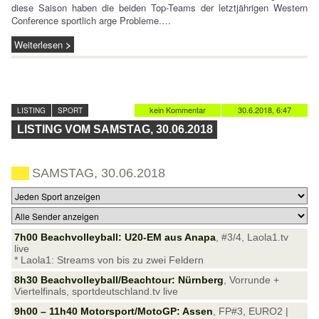
diese Saison haben die beiden Top-Teams der letztjährigen Western
Conference sportlich arge Probleme.…
Weiterlesen
kein Kommentar
30.6.2018, 6:47
LISTING
SPORT
LISTING VOM SAMSTAG, 30.06.2018
SAMSTAG, 30.06.2018
7h00 Beachvolleyball: U20-EM aus Anapa
, #3/4, Laola1.tv
live
* Laola1: Streams von bis zu zwei Feldern
8h30 Beachvolleyball/Beachtour: Nürnberg
, Vorrunde +
Viertelfinals, sportdeutschland.tv live
9h00 – 11h40 Motorsport/MotoGP: Assen
, FP#3, EURO2 |