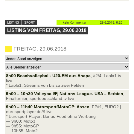
kein Kommentar
29.6.2018, 6:25
LISTING
SPORT
LISTING VOM FREITAG, 29.06.2018
FREITAG, 29.06.2018
8h00 Beachvolleyball: U20-EM aus Anapa
, #2/4, Laola1.tv
live
* Laola1: Streams von bis zu zwei Feldern
9h00 – 10h30 Volleyball/F, Nations League: USA – Serbien
,
Finalturnier, sportdeutschland.tv live
9h00 – 11h40 Motorsport/MotoGP: Assen
, FP#1, EURO2 |
eurosportplayer.de/$ live
* Eurosport-Player: Bonus-Feed ohne Werbung
— 9h00: Moto3
— 9h55: MotoGP
— 10h55: Moto2