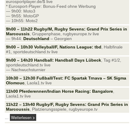
eurosportplayer.de/$ live
* Eurosport-Player: Bonus-Feed ohne Werbung
— 9h00: Moto3
— 9h55: MotoGP
— 10h55: Moto2
9h00 – 11h22 Rugby/M, Rugby Sevens: Grand Prix Series in
Marcoussis
, Gruppenphase, rugbyeurope.tv live
— 9h44:
Deutschland
– Georgien
9h00 – 10h30 Volleyball/F, Nations League: tbd
, Halbfinale
#1, sportdeutschland.tv live
9h00 – 14h20 Handball: Handball Days Lübeck
, Tag #1/2,
sportdeutschland.tv live
— Nachwuchsturnier
10h30 – 12h30 Fußball/Test: FC Spartak Trnava – SK Sigma
Olomouc
, Laola1.tv live
11h00 Pferderennen/Indian Horse Racing: Bangalore
,
Laola1.tv live
11h22 – 13h40 Rugby/F, Rugby Sevens: Grand Prix Series in
Marcoussis
, Platzierungsspiele, rugbyeurope.tv
…
Weiterlesen