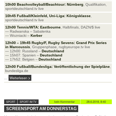
10h00 Beachvolleyball/Beachtour: Nürnberg
, Qualifikation,
sportdeutschland.tv live
10h45 Fußball/Kleinfeld, Uni-Liga: Königsklasse
,
sportdeutschland.tv live
12h00 Tennis/WTA: Eastbourne
, Halbfinals, DAZN/$ live
— Radwanska – Sabalenka
— Wozniacki –
Kerber
12h00 – 19h45 Rugby/F, Rugby Sevens: Grand Prix Series
in Marcoussis
, Gruppenphase, rugbyeurope.tv live
— 12h00: Russland –
Deutschland
— 15h07: Spanien –
Deutschland
— 17h52: Belgien –
Deutschland
12h00 Fußball/Bundesliga: Veröffentlichung der Spielpläne
,
bundesliga.de
…
Weiterlesen
kein Kommentar
28.6.2018, 8:40
SPORT
SPORT IM TV
SCREENSPORT AM DONNERSTAG