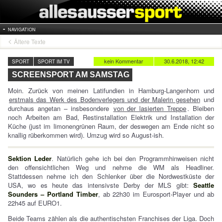
NAVIGATION
Ältere Texte
kein Kommentar
30.6.2018, 12:42
SPORT
SPORT IM TV
SCREENSPORT AM SAMSTAG
Moin. Zurück von meinen Latifundien in Hamburg-Langenhorn und
erstmals das Werk des Bodenverlegers und der Malerin gesehen
und
durchaus angetan – insbesondere
von der lasierten Treppe
. Bleiben
noch Arbeiten am Bad, Restinstallation Elektrik und Installation der
Küche (just im limonengrünen Raum, der deswegen am Ende nicht so
knallig rüberkommen wird). Umzug wird so August-ish.
Sektion Leder
. Natürlich gehe ich bei den Programmhinweisen nicht
den offensichtlichen Weg und nehme die WM als Headliner.
Stattdessen nehme ich den Schlenker über die Nordwestküste der
USA, wo es heute das intensivste Derby der MLS gibt:
Seattle
Sounders – Portland Timber
, ab 22h30 im Eurosport-Player und ab
22h45 auf EURO1.
Beide Teams zählen als die authentischsten Franchises der Liga. Doch