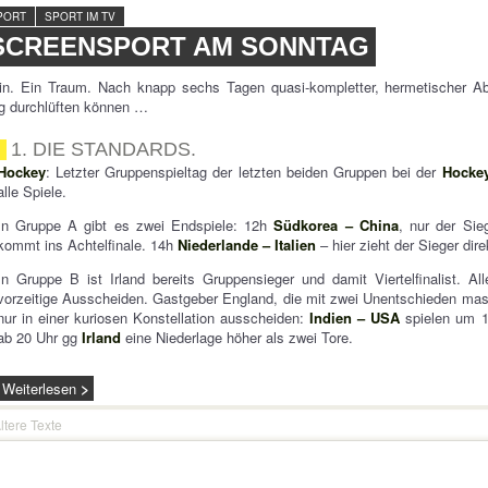
PORT
SPORT IM TV
SCREENSPORT AM SONNTAG
in. Ein Traum. Nach knapp sechs Tagen quasi-kompletter, hermetischer A
g durchlüften können …
1. DIE STANDARDS.
Hockey
: Letzter Gruppenspieltag der letzten beiden Gruppen bei der
Hocke
alle Spiele.
In Gruppe A gibt es zwei Endspiele: 12h
Südkorea – China
, nur der Sie
kommt ins Achtelfinale. 14h
Niederlande – Italien
– hier zieht der Sieger direk
In Gruppe B ist Irland bereits Gruppensieger und damit Viertelfinalist.
vorzeitige Ausscheiden. Gastgeber England, die mit zwei Unentschieden mas
nur in einer kuriosen Konstellation ausscheiden:
Indien – USA
spielen um 
ab 20 Uhr gg
Irland
eine Niederlage höher als zwei Tore.
Weiterlesen
ltere Texte