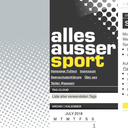
Ä
S
Mo
We
Spo
Au
Fl
Homepage Fulltext
Impressum
Datenschutzerklärung
Über
aas
Twitter @aasport
TAG-CLOUD
Liste aller verwendeten Tags
ARCHIV | KALENDER
JULY 2018
M
T
W
T
F
S
S
1