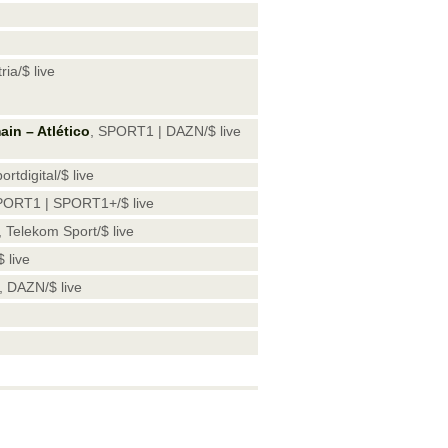
ia/$ live
in – Atlético
, SPORT1 | DAZN/$ live
ortdigital/$ live
SPORT1 | SPORT1+/$ live
, Telekom Sport/$ live
 live
e, DAZN/$ live