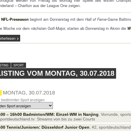
ortdigital werden von Freitag bis Montag vier Spiele des ersten Champi
derland – Charlton aus der League One zeigen.
e
NFL-Preseason
beginnt am Donnerstag mit dem
Hall of Fame
-Game Baltimo
e Woche vor dem nächsten Golf-Major, starten ab Donnerstag in Akron die
W
iterlesen
ISTING
SPORT
LISTING VOM MONTAG, 30.07.2018
MONTAG, 30.07.2018
 bestimmten Sport anzeigen
h00 – 16h00 Badminton/WM: Einzel-WM in Nanjing
, Vorrunde, sport
sportdeutschland.tv: Streams von bis zu zwei Courts
00 Tennis/Junioren: Düsseldorf Junior Open
, #2, sportdeutschland.