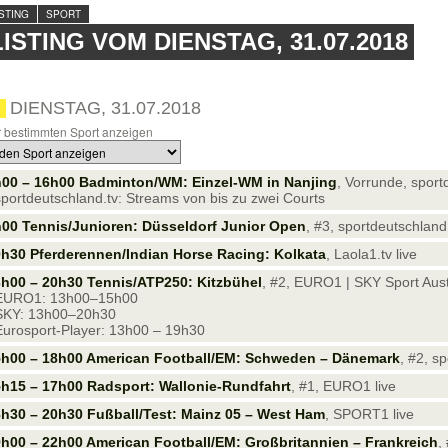
ISTING
SPORT
LISTING VOM DIENSTAG, 31.07.2018
DIENSTAG, 31.07.2018
 bestimmten Sport anzeigen
h00 – 16h00 Badminton/WM: Einzel-WM in Nanjing
, Vorrunde, sport
sportdeutschland.tv: Streams von bis zu zwei Courts
00 Tennis/Junioren: Düsseldorf Junior Open
, #3, sportdeutschland.
h30 Pferderennen/Indian Horse Racing: Kolkata
, Laola1.tv live
h00 – 20h30 Tennis/ATP250: Kitzbühel
, #2, EURO1 | SKY Sport Austr
 EURO1: 13h00–15h00
SKY: 13h00–20h30
Eurosport-Player: 13h00 – 19h30
5h00 – 18h00 American Football/EM: Schweden – Dänemark
, #2, s
h15 – 17h00 Radsport: Wallonie-Rundfahrt
, #1, EURO1 live
h30 – 20h30 Fußball/Test: Mainz 05 – West Ham
, SPORT1 live
h00 – 22h00 American Football/EM: Großbritannien – Frankreich
,