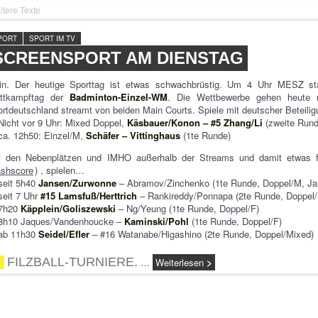
ltere Texte
PORT
SPORT IM TV
SCREENSPORT AM DIENSTAG
in. Der heutige Sporttag ist etwas schwachbrüstig. Um 4 Uhr MESZ sta
ttkampftag der
Badminton-Einzel-WM
. Die Wettbewerbe gehen heute 
rtdeutschland streamt von beiden Main Courts. Spiele mit deutscher Beteilig
Nicht vor 9 Uhr: Mixed Doppel,
Käsbauer/Konon – #5 Zhang/Li
(zweite Rund
ca. 12h50: Einzel/M,
Schäfer – Vittinghaus
(1te Runde)
f den Nebenplätzen und IMHO außerhalb der Streams und damit etwas fü
ashscore
) , spielen…
seit 5h40
Jansen/Zurwonne
– Abramov/Zinchenko (1te Runde, Doppel/M, Ja
seit 7 Uhr
#15 Lamsfuß/Herttrich
– Rankireddy/Ponnapa (2te Runde, Doppel/
7h20
Käpplein/Goliszewski
– Ng/Yeung (1te Runde, Doppel/F)
8h10 Jaques/Vandenhoucke –
Kaminski/Pohl
(1te Runde, Doppel/F)
ab 11h30
Seidel/Efler
– #16 Watanabe/Higashino (2te Runde, Doppel/Mixed)
FILZBALL-TURNIERE.
…
Weiterlesen