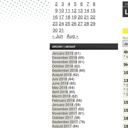
2
3
4
5
6
7
8
L
9
10
11
12
13
14
15
16
17
18
19
20
21
22
23
24
25
26
27
28
29
30
31
« Jun
Aug »
Nur
ARCHIV | MONAT
4
January 2019
(61)
* 
December 2018
(65)
November 2018
(61)
9h
October 2018
(62)
September 2018
(60)
10
August 2018
(62)
July 2018
(64)
13
June 2018
(60)
*
May 2018
(64)
* 
April 2018
(60)
* 
March 2018
(62)
February 2018
(56)
1
January 2018
(59)
December 2017
(62)
15
November 2017
(61)
October 2017
(58)
18
September 2017
(76)
August 2017
(84)
19