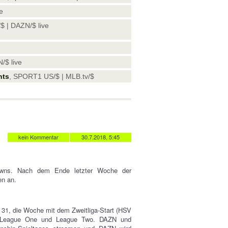
ve
$ | DAZN/$ live
N/$ live
nts
, SPORT1 US/$ | MLB.tv/$
kein Kommentar
30.7.2018, 5:45
owns. Nach dem Ende letzter Woche der
en an.
e 31, die Woche mit dem Zweitliga-Start (HSV
p, League One und League Two. DAZN und