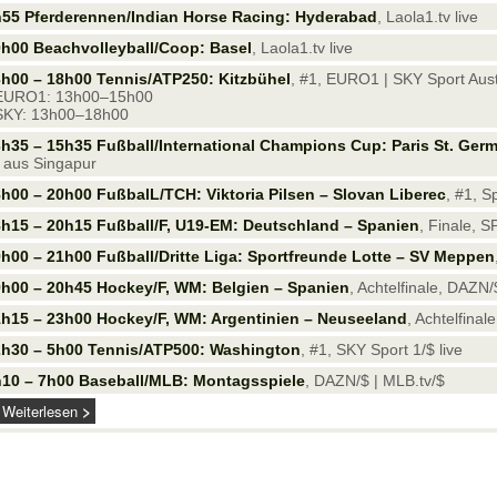
55 Pferderennen/Indian Horse Racing: Hyderabad
, Laola1.tv live
h00 Beachvolleyball/Coop: Basel
, Laola1.tv live
h00 – 18h00 Tennis/ATP250: Kitzbühel
, #1, EURO1 | SKY Sport Austr
 EURO1: 13h00–15h00
SKY: 13h00–18h00
h35 – 15h35 Fußball/International Champions Cup: Paris St. Germa
aus Singapur
h00 – 20h00 FußbalL/TCH: Viktoria Pilsen – Slovan Liberec
, #1, Sp
h15 – 20h15 Fußball/F, U19-EM: Deutschland – Spanien
, Finale, 
h00 – 21h00 Fußball/Dritte Liga: Sportfreunde Lotte – SV Meppen
h00 – 20h45 Hockey/F, WM: Belgien – Spanien
, Achtelfinale, DAZN/$
h15 – 23h00 Hockey/F, WM: Argentinien – Neuseeland
, Achtelfinal
2h30 – 5h00 Tennis/ATP500: Washington
, #1, SKY Sport 1/$ live
10 – 7h00 Baseball/MLB: Montagsspiele
, DAZN/$ | MLB.tv/$
Weiterlesen