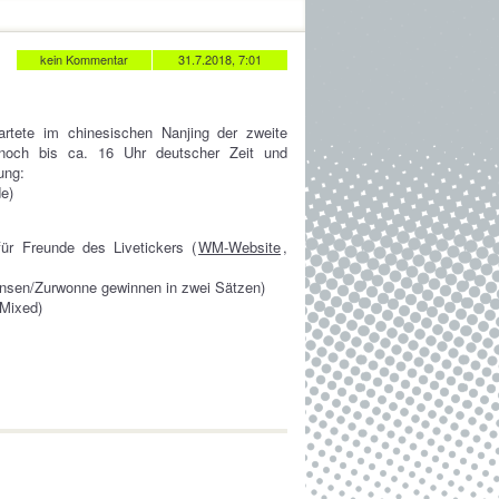
kein Kommentar
31.7.2018, 7:01
rtete im chinesischen Nanjing der zweite
noch bis ca. 16 Uhr deutscher Zeit und
ung:
e)
r Freunde des Livetickers (
WM-Website
,
nsen/Zurwonne gewinnen in zwei Sätzen)
Mixed)