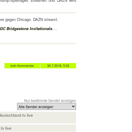
onship-Spieltages streamen und DAZN wird
re gegen Chicago. DAZN streamt.
GC Bridgestone Invitationals
.…
kein Kommentar
30.7.2018, 5:02
Nur bestimmte Sender anzeigen
deutschland.tv live
tv live