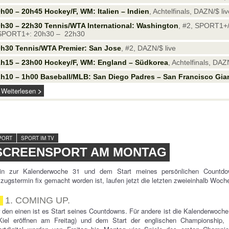
h00 – 20h45 Hockey/F, WM: Italien – Indien
, Achtelfinals, DAZN/$ li
h30 – 22h30 Tennis/WTA International: Washington
, #2, SPORT1+/
 SPORT1+: 20h30 – 22h30
h30 Tennis/WTA Premier: San Jose
, #2, DAZN/$ live
1h15 – 23h00 Hockey/F, WM: England – Südkorea
, Achtelfinals, DAZ
h10 – 1h00 Baseball/MLB: San Diego Padres – San Francisco Gia
Weiterlesen
PORT
SPORT IM TV
SCREENSPORT AM MONTAG
in zur Kalenderwoche 31 und dem Start meines persönlichen Countd
ugstermin fix gemacht worden ist, laufen jetzt die letzten zweieinhalb Woch
1. COMING UP.
 den einen ist es Start seines Countdowns. Für andere ist die Kalenderwoch
Kiel eröffnen am Freitag) und dem Start der englischen Championshi