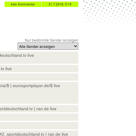
kein Kommentar
31.7.2018, 5:15
Nur bestimmte Sender anzeigen
deutschland.tv live
tv live
ia/$ | eurosportplayer.de/$ live
portdeutschland.tv | ran.de live
 #2, sportdeutschland.tv | ran.de live