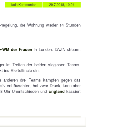
kein Kommentar
29.7.2018, 10:24
briegelung, die Wohnung wieder 14 Stunden
y-WM der Frauen
in London. DAZN streamt
ger im Treffen der beiden sieglosen Teams,
t ins Viertelfinale ein.
 Alle anderen drei Teams kämpfen gegen das
siv enttäuschten, hat zwar Druck, kann aber
18 Uhr Unentschieden und
England
kassiert