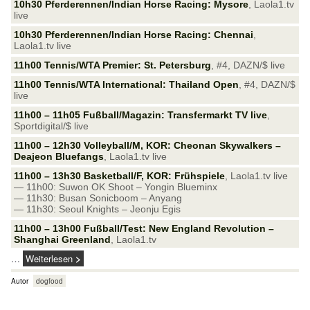
10h30 Pferderennen/Indian Horse Racing: Mysore
, Laola1.tv
live
10h30 Pferderennen/Indian Horse Racing: Chennai
,
Laola1.tv live
11h00 Tennis/WTA Premier: St. Petersburg
, #4, DAZN/$ live
11h00 Tennis/WTA International: Thailand Open
, #4, DAZN/$
live
11h00 – 11h05 Fußball/Magazin: Transfermarkt TV live
,
Sportdigital/$ live
11h00 – 12h30 Volleyball/M, KOR: Cheonan Skywalkers –
Deajeon Bluefangs
, Laola1.tv live
11h00 – 13h30 Basketball/F, KOR: Frühspiele
, Laola1.tv live
— 11h00: Suwon OK Shoot – Yongin Blueminx
— 11h30: Busan Sonicboom – Anyang
— 11h30: Seoul Knights – Jeonju Egis
11h00 – 13h00 Fußball/Test: New England Revolution –
Shanghai Greenland
, Laola1.tv
…
Weiterlesen
Autor
dogfood