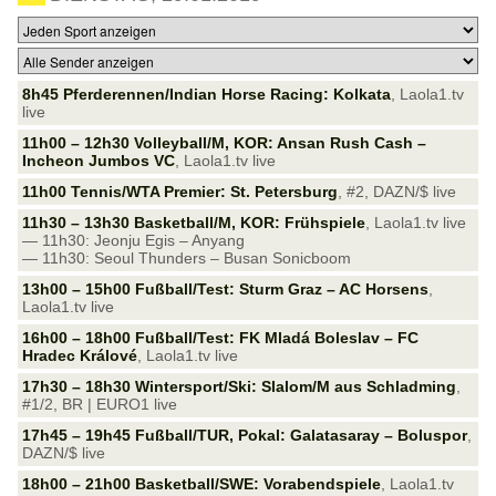
8h45 Pferderennen/Indian Horse Racing: Kolkata
, Laola1.tv
live
11h00 – 12h30 Volleyball/M, KOR: Ansan Rush Cash –
Incheon Jumbos VC
, Laola1.tv live
11h00 Tennis/WTA Premier: St. Petersburg
, #2, DAZN/$ live
11h30 – 13h30 Basketball/M, KOR: Frühspiele
, Laola1.tv live
— 11h30: Jeonju Egis – Anyang
— 11h30: Seoul Thunders – Busan Sonicboom
13h00 – 15h00 Fußball/Test: Sturm Graz – AC Horsens
,
Laola1.tv live
16h00 – 18h00 Fußball/Test: FK Mladá Boleslav – FC
Hradec Králové
, Laola1.tv live
17h30 – 18h30 Wintersport/Ski: Slalom/M aus Schladming
,
#1/2, BR | EURO1 live
17h45 – 19h45 Fußball/TUR, Pokal: Galatasaray – Boluspor
,
DAZN/$ live
18h00 – 21h00 Basketball/SWE: Vorabendspiele
, Laola1.tv