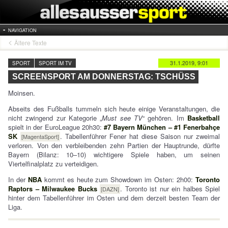
NAVIGATION
Ältere Texte
31.1.2019, 9:01
SPORT
SPORT IM TV
SCREENSPORT AM DONNERSTAG: TSCHÜSS
Moinsen.
Abseits des Fußballs tummeln sich heute einige Veranstaltungen, die
nicht zwingend zur Kategorie „
Must see TV
“ gehören. Im
Basketball
spielt in der EuroLeague 20h30:
#7 Bayern München – #1 Fenerbahçe
SK
. Tabellenführer Fener hat diese Saison nur zweimal
[MagentaSport]
verloren. Von den verbleibenden zehn Partien der Hauptrunde, dürfte
Bayern (Bilanz: 10–10) wichtigere Spiele haben, um seinen
Viertelfinalplatz zu verteidigen.
In der
NBA
kommt es heute zum Showdown im Osten: 2h00:
Toronto
Raptors – Milwaukee Bucks
. Toronto ist nur ein halbes Spiel
[DAZN]
hinter dem Tabellenführer im Osten und dem derzeit besten Team der
Liga.