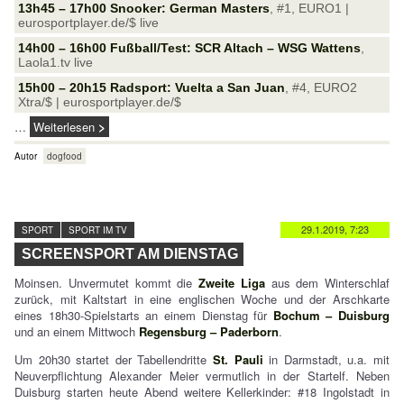
13h45 – 17h00 Snooker: German Masters
, #1, EURO1 |
eurosportplayer.de/$ live
14h00 – 16h00 Fußball/Test: SCR Altach – WSG Wattens
,
Laola1.tv live
15h00 – 20h15 Radsport: Vuelta a San Juan
, #4, EURO2
Xtra/$ | eurosportplayer.de/$
…
Weiterlesen
Autor
dogfood
29.1.2019, 7:23
SPORT
SPORT IM TV
SCREENSPORT AM DIENSTAG
Moinsen. Unvermutet kommt die
Zweite Liga
aus dem Winterschlaf
zurück, mit Kaltstart in eine englischen Woche und der Arschkarte
eines 18h30-Spielstarts an einem Dienstag für
Bochum – Duisburg
und an einem Mittwoch
Regensburg – Paderborn
.
Um 20h30 startet der Tabellendritte
St. Pauli
in Darmstadt, u.a. mit
Neuverpflichtung Alexander Meier vermutlich in der Startelf. Neben
Duisburg starten heute Abend weitere Kellerkinder: #18 Ingolstadt in