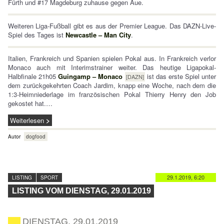
Fürth und #17 Magdeburg zuhause gegen Aue.
Weiteren Liga-Fußball gibt es aus der Premier League. Das DAZN-Live-
Spiel des Tages ist
Newcastle – Man City
.
Italien, Frankreich und Spanien spielen Pokal aus. In Frankreich verlor
Monaco auch mit Interimstrainer weiter. Das heutige Ligapokal-
Halbfinale 21h05
Guingamp – Monaco
ist das erste Spiel unter
[DAZN]
dem zurückgekehrten Coach Jardim, knapp eine Woche, nach dem die
1:3-Heimniederlage im französischen Pokal Thierry Henry den Job
gekostet hat.…
Weiterlesen
Autor
dogfood
29.1.2019, 6:20
LISTING
SPORT
LISTING VOM DIENSTAG, 29.01.2019
DIENSTAG, 29.01.2019