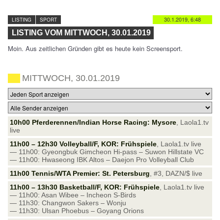
30.1.2019, 6:48
LISTING
SPORT
LISTING VOM MITTWOCH, 30.01.2019
Moin. Aus zeitlichen Gründen gibt es heute kein Screensport.
MITTWOCH, 30.01.2019
10h00 Pferderennen/Indian Horse Racing: Mysore
, Laola1.tv
live
11h00 – 12h30 Volleyball/F, KOR: Frühspiele
, Laola1.tv live
— 11h00: Gyeongbuk Gimcheon Hi-pass – Suwon Hillstate VC
— 11h00: Hwaseong IBK Altos – Daejon Pro Volleyball Club
11h00 Tennis/WTA Premier: St. Petersburg
, #3, DAZN/$ live
11h00 – 13h30 Basketball/F, KOR: Frühspiele
, Laola1.tv live
— 11h00: Asan Wibee – Incheon S-Birds
— 11h30: Changwon Sakers – Wonju
— 11h30: Ulsan Phoebus – Goyang Orions