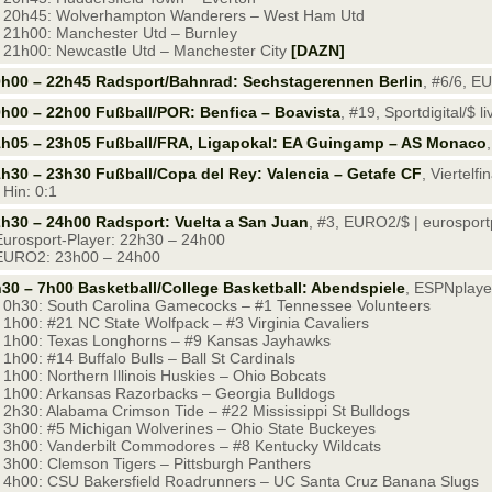
20h45: Wolverhampton Wanderers – West Ham Utd
21h00: Manchester Utd – Burnley
21h00: Newcastle Utd – Manchester City
[DAZN]
h00 – 22h45 Radsport/Bahnrad: Sechstagerennen Berlin
, #6/6, E
h00 – 22h00 Fußball/POR: Benfica – Boavista
, #19, Sportdigital/$ li
1h05 – 23h05 Fußball/FRA, Ligapokal: EA Guingamp – AS Monaco
h30 – 23h30 Fußball/Copa del Rey: Valencia – Getafe CF
, Viertelf
Hin: 0:1
h30 – 24h00 Radsport: Vuelta a San Juan
, #3, EURO2/$ | eurosportp
Eurosport-Player: 22h30 – 24h00
EURO2: 23h00 – 24h00
30 – 7h00 Basketball/College Basketball: Abendspiele
, ESPNplayer
0h30: South Carolina Gamecocks – #1 Tennessee Volunteers
1h00: #21 NC State Wolfpack – #3 Virginia Cavaliers
1h00: Texas Longhorns – #9 Kansas Jayhawks
1h00: #14 Buffalo Bulls – Ball St Cardinals
1h00: Northern Illinois Huskies – Ohio Bobcats
1h00: Arkansas Razorbacks – Georgia Bulldogs
2h30: Alabama Crimson Tide – #22 Mississippi St Bulldogs
3h00: #5 Michigan Wolverines – Ohio State Buckeyes
3h00: Vanderbilt Commodores – #8 Kentucky Wildcats
3h00: Clemson Tigers – Pittsburgh Panthers
4h00: CSU Bakersfield Roadrunners – UC Santa Cruz Banana Slugs