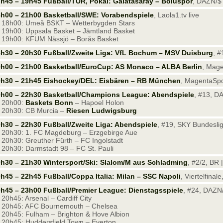
h45 – 19h45 Fußball/TUR, Pokal: Galatasaray – Boluspor
, DAZN/$ 
h00 – 21h00 Basketball/SWE: Vorabendspiele
, Laola1.tv live
18h00: Umeå BSKT – Wetterbygden Stars
19h00: Uppsala Basket – Jämtland Basket
19h00: KFUM Nässjö – Borås Basket
h30 – 20h30 Fußball/Zweite Liga: VfL Bochum – MSV Duisburg
, #
h00 – 21h00 Basketball/EuroCup: AS Monaco – ALBA Berlin
, Mage
9h30 – 21h45 Eishockey/DEL: Eisbären – RB München
, MagentaSpor
0h00 – 22h30 Basketball/Champions League: Abendspiele
, #13, DA
 20h00:
Baskets Bonn
– Hapoel Holon
20h30: CB Murcia –
Riesen Ludwigsburg
h30 – 22h30 Fußball/Zweite Liga: Abendspiele
, #19, SKY Bundeslig
20h30: 1. FC Magdeburg – Erzgebirge Aue
20h30: Greuther Fürth – FC Ingolstadt
20h30: Darmstadt 98 – FC St. Pauli
h30 – 21h30 Wintersport/Ski: Slalom/M aus Schladming
, #2/2, BR 
h45 – 22h45 Fußball/Coppa Italia: Milan – SSC Napoli
, Viertelfinal
h45 – 23h00 Fußball/Premier League: Dienstagsspiele
, #24, DAZN/
20h45: Arsenal – Cardiff City
20h45: AFC Bournemouth – Chelsea
20h45: Fulham – Brighton & Hove Albion
20h45: Huddersfield Town – Everton