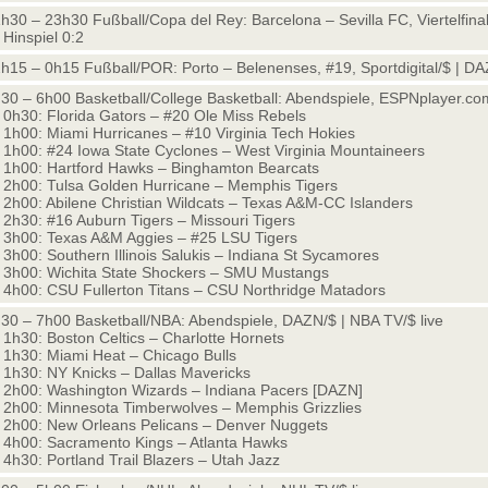
h30 – 23h30 Fußball/Copa del Rey: Barcelona – Sevilla FC, Viertelfina
Hinspiel 0:2
h15 – 0h15 Fußball/POR: Porto – Belenenses, #19, Sportdigital/$ | DA
30 – 6h00 Basketball/College Basketball: Abendspiele, ESPNplayer.com
0h30: Florida Gators – #20 Ole Miss Rebels
1h00: Miami Hurricanes – #10 Virginia Tech Hokies
1h00: #24 Iowa State Cyclones – West Virginia Mountaineers
1h00: Hartford Hawks – Binghamton Bearcats
2h00: Tulsa Golden Hurricane – Memphis Tigers
2h00: Abilene Christian Wildcats – Texas A&M-CC Islanders
2h30: #16 Auburn Tigers – Missouri Tigers
3h00: Texas A&M Aggies – #25 LSU Tigers
3h00: Southern Illinois Salukis – Indiana St Sycamores
3h00: Wichita State Shockers – SMU Mustangs
4h00: CSU Fullerton Titans – CSU Northridge Matadors
30 – 7h00 Basketball/NBA: Abendspiele, DAZN/$ | NBA TV/$ live
1h30: Boston Celtics – Charlotte Hornets
1h30: Miami Heat – Chicago Bulls
1h30: NY Knicks – Dallas Mavericks
2h00: Washington Wizards – Indiana Pacers [DAZN]
2h00: Minnesota Timberwolves – Memphis Grizzlies
2h00: New Orleans Pelicans – Denver Nuggets
4h00: Sacramento Kings – Atlanta Hawks
4h30: Portland Trail Blazers – Utah Jazz