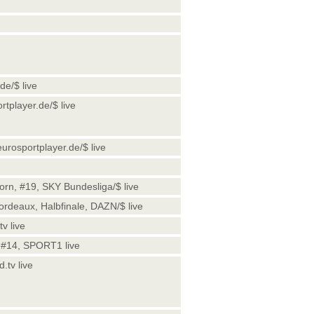
e/$ live
tplayer.de/$ live
urosportplayer.de/$ live
rn, #19, SKY Bundesliga/$ live
rdeaux, Halbfinale, DAZN/$ live
v live
, #14, SPORT1 live
.tv live