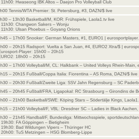
11h00: Hwaseong IBK Altos – Daejon Pro Volleyball Club
h00 Tennis/WTA Premier: St. Petersburg, #3, DAZN/$ live
h30 – 13h30 Basketball/M, KOR: Frühspiele, Laola1.tv live
11h30: Changwon Sakers – Wonju
11h30: Ulsan Phoebus – Goyang Orions
h45 – 17h00 Snooker: German Masters, #1, EURO1 | eurosportplayer.d
h00 – 20h15 Radsport: Vuelta a San Juan, #4, EURO2 Xtra/$ | eurospor
Eurosport-Player: 15h00 – 20h15
EURO2: 18h00 – 20h15
h30 – 17h00 Volleyball/M, CL: Halkbank – United Volleys Rhein-Main, e
h15 – 20h15 Fußball/Coppa Italia: Fiorentina – AS Roma, DAZN/$ live
h30 – 20h30 Fußball/Zweite Liga: SSV Jahn Regensburg – SC Paderbo
h45 – 20h45 Fußball/FRA, Ligapokal: RC Strasbourg – Girondins de Bo
h00 – 21h00 Basketball/SWE: Köping Stars – Södertälje Kings, Laola1.t
h15 – 21h00 Volleyball/F, VBL: Dresdner SC – Ladies in Black Aachen
h30 – 21h45 Handball/F, Bundesliga: Mittwochsspiele, sportdeutschland
19h30: FA Göppingen – Bietigheim
19h30: Bad Wildungen Vipers – Thüringer HC
20h00: TuS Metzingen – HSG Blomberg-Lippe