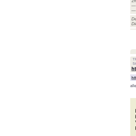
2h
— 
— 
De
Di
T
SA
h
ht
all