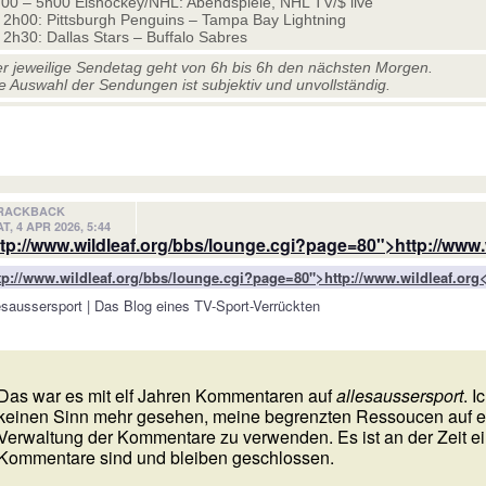
00 – 5h00 Eishockey/NHL: Abendspiele, NHL TV/$ live
2h00: Pittsburgh Penguins – Tampa Bay Lightning
2h30: Dallas Stars – Buffalo Sabres
r jeweilige Sendetag geht von 6h bis 6h den nächsten Morgen.
e Auswahl der Sendungen ist subjektiv und unvollständig.
RACKBACK
T, 4 APR 2026, 5:44
ttp://www.wildleaf.org/bbs/lounge.cgi?page=80">http://www.
tp://www.wildleaf.org/bbs/lounge.cgi?page=80">http://www.wildleaf.org
esaussersport | Das Blog eines TV-Sport-Verrückten
Das war es mit elf Jahren Kommentaren auf
allesaussersport
. 
keinen Sinn mehr gesehen, meine begrenzten Ressoucen auf e
Verwaltung der Kommentare zu verwenden. Es ist an der Zeit ei
Kommentare sind und bleiben geschlossen.