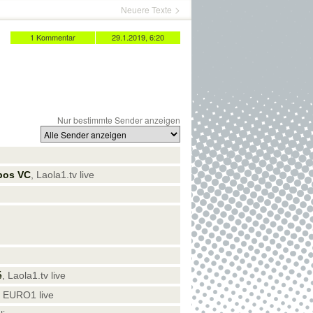
Neuere Texte
1 Kommentar
29.1.2019, 6:20
Nur bestimmte Sender anzeigen
bos VC
, Laola1.tv live
é
, Laola1.tv live
| EURO1 live