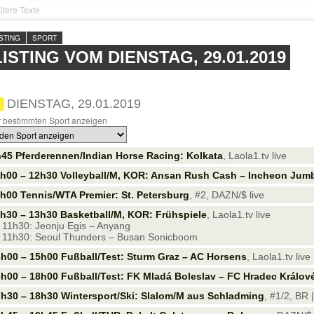
ltere Texte
ISTING
SPORT
LISTING VOM DIENSTAG, 29.01.2019
DIENSTAG, 29.01.2019
 bestimmten Sport anzeigen
45 Pferderennen/Indian Horse Racing: Kolkata
, Laola1.tv live
h00 – 12h30 Volleyball/M, KOR: Ansan Rush Cash – Incheon Jum
h00 Tennis/WTA Premier: St. Petersburg
, #2, DAZN/$ live
h30 – 13h30 Basketball/M, KOR: Frühspiele
, Laola1.tv live
11h30: Jeonju Egis – Anyang
11h30: Seoul Thunders – Busan Sonicboom
h00 – 15h00 Fußball/Test: Sturm Graz – AC Horsens
, Laola1.tv live
h00 – 18h00 Fußball/Test: FK Mladá Boleslav – FC Hradec Králov
h30 – 18h30 Wintersport/Ski: Slalom/M aus Schladming
, #1/2, BR 