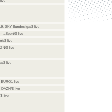
live
19, SKY Bundesliga/$ live
ntaSport/$ live
t/$ live
ZN/$ live
a/$ live
| EURO1 live
e, DAZN/$ live
$ live