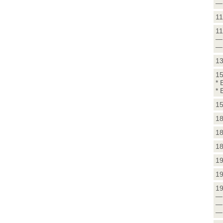
— 
11
11
— 
— 
13
15
* 
* 
15
18
18
18
19
19
19
— 
— 
— 