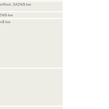
le/Rück, DAZN/$ live
ZN/$ live
/$ live