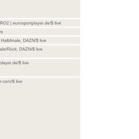
URO2 | eurosportplayer.de/$ live
ve
, Halbfinale, DAZN/$ live
inale/Rück, DAZN/$ live
layer.de/$ live
.com/$ live