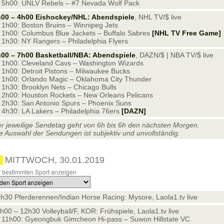
5h00: UNLV Rebels – #7 Nevada Wolf Pack
00 – 4h00 Eishockey/NHL: Abendspiele
, NHL TV/$ live
1h00: Boston Bruins – Winnipeg Jets
1h00: Columbus Blue Jackets – Buffalo Sabres
[NHL TV Free Game]
1h30: NY Rangers – Philadelphia Flyers
00 – 7h00 Basketball/NBA: Abendspiele
, DAZN/$ | NBA TV/$ live
1h00: Cleveland Cavs – Washington Wizards
1h00: Detroit Pistons – Milwaukee Bucks
1h00: Orlando Magic – Oklahoma City Thunder
1h30: Brooklyn Nets – Chicago Bulls
2h00: Houston Rockets – New Orleans Pelicans
2h30: San Antonio Spurs – Phoenix Suns
4h30: LA Lakers – Philadelphia 76ers
[DAZN]
r jeweilige Sendetag geht von 6h bis 6h den nächsten Morgen.
e Auswahl der Sendungen ist subjektiv und unvollständig.
MITTWOCH, 30.01.2019
 bestimmten Sport anzeigen
h30 Pferderennen/Indian Horse Racing: Mysore, Laola1.tv live
h00 – 12h30 Volleyball/F, KOR: Frühspiele, Laola1.tv live
11h00: Gyeongbuk Gimcheon Hi-pass – Suwon Hillstate VC