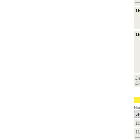
— 
1h
— 
— 
— 
1h
— 
— 
— 
— 
— 
— 
— 
De
Di
Nur
10
11
— 