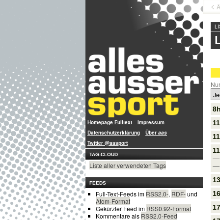
Ä
L
Nur
8h
11
Homepage Fulltext
Impressum
Datenschutzerklärung
Über
aas
11
Twitter @aasport
11
TAG-CLOUD
— 
Liste aller verwendeten Tags
— 
13
FEEDS
16
Full-Text-Feeds im
RSS2.0-
,
RDF-
und
Atom-Format
17
Gekürzter Feed im
RSS0.92-Format
Kommentare als
RSS2.0-Feed