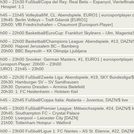
h30 – 21h30 Fußball/Copa del Rey: Real Betis – Espanyol, Viertelfinal
Hinspiel: 1:1
h45 – 21h45 Volleyball/M, CL: Abendspiele, EURO1 | eurosportplayer.d
19h45: Berlin Volleys – Trefl Gdansk [EURO1]
20h00: VfB Friedrichshafen – Chaumont [Eurosport-Player]
h00 – 22h00 Basketball/EuroCup: Frankfurt Skyliners – Ulm, MagentaSp
h00 – 22h00 Basketball/Champions League: Abendspiele, #13, DAZN/$
20h00: Hapoel Jerusalem BC – Bamberg
20h00: BBC Bayreuth – KK Olimpija Ljubljana
h00 – 23h00 Snooker: German Masters, #1, EURO1 | eurosportplayer.d
Eurosport-Player: 20h00 – 23h00
EURO1: 21h45 – 23h00
h30 – 22h30 Fußball/Zweite Liga: Abendspiele, #19, SKY Bundesliga/$ 
 20h30: Hamburger SV – SV Sandhausen
20h30: Dynamo Dresden – Arminia Bielefeld
20h30: 1. FC Heidenheim – Holstein Kiel
h45 – 22h45 Fußball/Coppa Italia: Atalanta – Juventus, DAZN/$ live
h45 – 23h00 Fußball/Premier League: Mittwochsspiele, #24, DAZN/$ l
20h45: Southampton FC – Crystal Palace
21h00: Liverpool – Leicester City [DAZN]
21h00: Tottenham Hotspur – Watford
h00 – 23h00 Fußball/Ligue 1: FC Nantes – AS St. Etienne, #22, DAZN/$