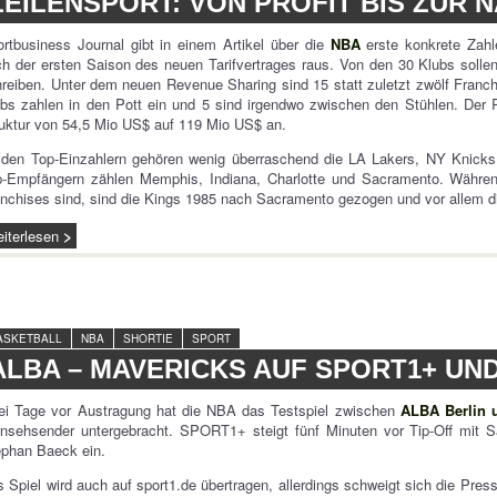
ZEILENSPORT: VON PROFIT BIS ZUR
rtbusiness Journal gibt in einem Artikel über die
NBA
erste konkrete Zahl
h der ersten Saison des neuen Tarifvertrages raus. Von den 30 Klubs sollen
reiben. Unter dem neuen Revenue Sharing sind 15 statt zuletzt zwölf Franc
bs zahlen in den Pott ein und 5 sind irgendwo zwischen den Stühlen. Der
uktur von 54,5 Mio US$ auf 119 Mio US$ an.
den Top-Einzahlern gehören wenig überraschend die LA Lakers, NY Knicks,
p-Empfängern zählen Memphis, Indiana, Charlotte und Sacramento. Währen
nchises sind, sind die Kings 1985 nach Sacramento gezogen und vor allem 
iterlesen
ASKETBALL
NBA
SHORTIE
SPORT
ALBA – MAVERICKS AUF SPORT1+ UN
ei Tage vor Austragung hat die NBA das Testspiel zwischen
ALBA Berlin 
rnsehsender untergebracht. SPORT1+ steigt fünf Minuten vor Tip-Off mi
ephan Baeck ein.
 Spiel wird auch auf sport1.de übertragen, allerdings schweigt sich die Pr