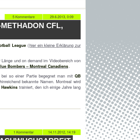
5 Kommentare
29.6.2013, 0:09
-METHADON CFL,
otball League
(
hier ein kleine Erklärung zur
ler Länge und on demand im Videobereich von
lue Bombers – Montreal Canadiens
.
 bei so einer Partie begegnet man mit
QB
inreichend bekannte Namen. Montreal wird
 Hawkins
trainiert, den ich einige Jahre lang
1 Kommentar
14.11.2012, 14:19