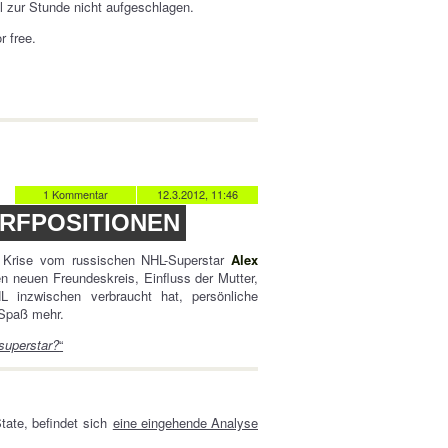
l zur Stunde nicht aufgeschlagen.
r free.
1 Kommentar
12.3.2012, 11:46
URFPOSITIONEN
e Krise vom russischen NHL-Superstar
Alex
n neuen Freundeskreis, Einfluss der Mutter,
L inzwischen verbraucht hat, persönliche
 Spaß mehr.
superstar?
“
tate, befindet sich
eine eingehende Analyse