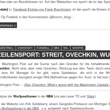
 free
oder ein Bezahlstream ist. Auf den Webseiten von sport1.de ist das Spie
pdate]
Lt
Facebook-Eintrag von Frank Buschmann
ist der sport1.de-Stream fo
t-Tip Frederik in den Kommentaren (@komm_blog)…
iterlesen
ASKETBALL
EISHOCKEY
FUSSBALL
NBA
NHL
SHORTIE
ZEILENSPORT: STREIT, OVECHKIN, W
e Washington Post auf der Suche nach den Gründen für die fortwährend
echkin
. Nicht eine, aber viele Ursachen. Rückzug aus dem Team durch eine
e eine Art Manager für ihn gibt, seine Spielweise, die sich in der NH
indlichkeiten bezüglich einiger NHL-Maßnahmen gegen ihn. Kurz: er hat kein
shington Post –
“
Alex Ovechkin: What’s wrong with the Washington Capitals 
alyse der
Wurfpositionen
in der
NBA
(via
aas
-Leser TD und
Slate
)
 der Website von Kirk Goldsberry, einem Geografie-Professor von Michigan S
 Wurfpositionen in der NBA
, u.a. aufgeteilt nach Spielerpositionen.