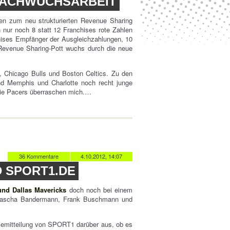
 NACHWUCHSARBEIT
en zum neu strukturierten Revenue Sharing
 nur noch 8 statt 12 Franchises rote Zahlen
hises Empfänger der Ausgleichzahlungen, 10
 Revenue Sharing-Pott wuchs durch die neue
 Chicago Bulls und Boston Celtics. Zu den
d Memphis und Charlotte noch recht junge
die Pacers überraschen mich.…
36 Kommentare
4.10.2012, 14:07
D SPORT1.DE
und Dallas Mavericks
doch noch bei einem
t Sascha Bandermann, Frank Buschmann und
essemitteilung von SPORT1 darüber aus, ob es