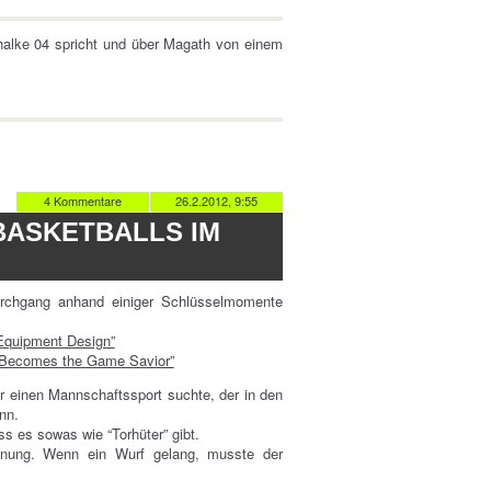
chalke 04 spricht und über Magath von einem
4 Kommentare
26.2.2012, 9:55
 BASKETBALLS IM
urchgang anhand einiger Schlüsselmomente
Equipment Design”
k Becomes the Game Savior”
er einen Mannschaftssport suchte, der in den
nn.
ss es sowas wie “Torhüter” gibt.
ffnung. Wenn ein Wurf gelang, musste der