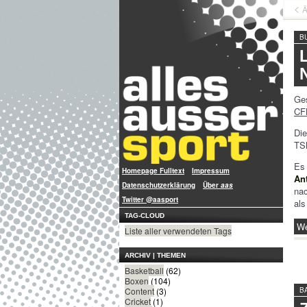
Ä
B
Ge
CF
Die
TSN
Es
Homepage Fulltext
Impressum
An
Datenschutzerklärung
Über
aas
na
Twitter @aasport
als
TAG-CLOUD
We
Liste aller verwendeten Tags
ARCHIV | THEMEN
Basketball
(62)
Boxen
(104)
B
Content
(3)
Cricket
(1)