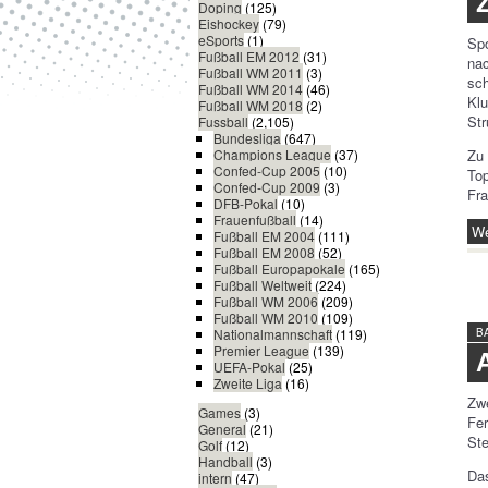
Doping
(125)
Eishockey
(79)
eSports
(1)
Spo
Fußball EM 2012
(31)
nac
Fußball WM 2011
(3)
sch
Fußball WM 2014
(46)
Klu
Fußball WM 2018
(2)
Str
Fussball
(2,105)
Bundesliga
(647)
Zu 
Champions League
(37)
Confed-Cup 2005
(10)
To
Confed-Cup 2009
(3)
Fra
DFB-Pokal
(10)
Frauenfußball
(14)
We
Fußball EM 2004
(111)
Fußball EM 2008
(52)
Fußball Europapokale
(165)
Fußball Weltweit
(224)
Fußball WM 2006
(209)
Fußball WM 2010
(109)
B
Nationalmannschaft
(119)
Premier League
(139)
UEFA-Pokal
(25)
Zweite Liga
(16)
Zw
Games
(3)
Fe
General
(21)
St
Golf
(12)
Handball
(3)
Das
intern
(47)