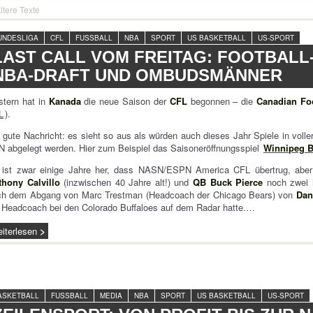
ltere Texte
UNDESLIGA
CFL
FUSSBALL
NBA
SPORT
US BASKETBALL
US-SPORT
LAST CALL VOM FREITAG: FOOTBALL
NBA-DRAFT UND OMBUDSMÄNNER
stern hat in
Kanada
die neue Saison der
CFL
begonnen – die
Canadian Fo
L
).
 gute Nachricht: es sieht so aus als würden auch dieses Jahr Spiele in vol
 abgelegt werden. Hier zum Beispiel das Saisoneröffnungsspiel
Winnipeg B
 ist zwar einige Jahre her, dass NASN/ESPN America CFL übertrug, aber
thony Calvillo
(inzwischen 40 Jahre alt!) und
QB Buck Pierce
noch zwei h
ch dem Abgang von Marc Trestman (Headcoach der Chicago Bears) von
Dan
 Headcoach bei den Colorado Buffaloes auf dem Radar hatte.…
iterlesen
ASKETBALL
FUSSBALL
MEDIA
NBA
SPORT
US BASKETBALL
US-SPORT