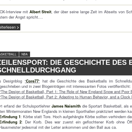
OX-Interview mit
Albert Streit
, der über seine lange Zeit im Abseits von S
stem der Angst spricht.…
iterlesen
ASKETBALL
NBA
ZEILENSPORT: DIE GESCHICHTE DES
SCHNELLDURCHGANG
s Designblog
“
Core77
“
hat die Geschichte des Basketballs im Schnelld
geschrieben und in zwei Blogeinträgen mit interessanten Fotos veröffentlicht:
“The Design of Basketball, Part 1: The Role of New England Snow and Poor 
“The Design of Basketball, Part 2: Adapting to Human Behavior, and a Cloc
1 erfand der Schulsportlehrer
James Naismith
die Sportart Basketball, als 
ten Wintermonaten New Englands in kleinen Sporthallen praktiziert werden ka
Erfindung 1
: Körbe statt Tore. Hoch aufgehängte Körbe sollten verhindern da
Erfindung 2
: Der Korb. Dies war zuerst ein geflochtener Korb ohne Ö
Hausmeister jedesmal mit der Leiter ankommen und den Ball aus ca.