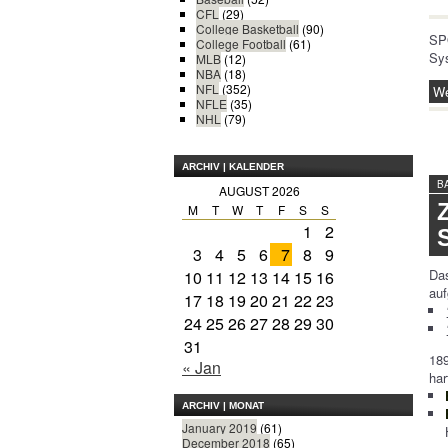
CFL
(29)
College Basketball
(90)
SP
College Football
(61)
Sy
MLB
(12)
NBA
(18)
NFL
(352)
We
NFLE
(35)
NHL
(79)
ARCHIV | KALENDER
B
AUGUST 2026
M
T
W
T
F
S
S
1
2
3
4
5
6
7
8
9
Da
10
11
12
13
14
15
16
auf
17
18
19
20
21
22
23
24
25
26
27
28
29
30
31
189
« Jan
har
ARCHIV | MONAT
January 2019
(61)
December 2018
(65)