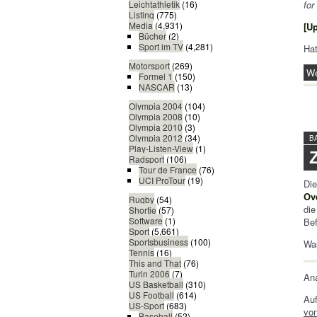
for
Leichtathletik
(16)
Listing
(775)
Media
(4,931)
[U
Bücher
(2)
Sport im TV
(4,281)
Ha
Motorsport
(269)
We
Formel 1
(150)
NASCAR
(13)
Olympia 2004
(104)
Olympia 2008
(10)
Olympia 2010
(3)
Olympia 2012
(34)
B
Play-Listen-View
(1)
Radsport
(106)
Tour de France
(76)
UCI ProTour
(19)
Di
Ov
Rugby
(54)
di
Shortie
(57)
Software
(1)
Bef
Sport
(5,661)
Sportsbusiness
(100)
Wa
Tennis
(16)
This and That
(76)
Turin 2006
(7)
An
US Basketball
(310)
US Football
(614)
Auf
US-Sport
(683)
von
Baseball
(52)