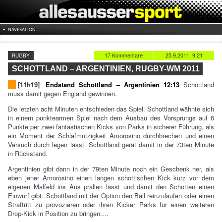
NAVIGATION
17 Kommentare
25.9.2011, 9:21
RUGBY
SCHOTTLAND – ARGENTINIEN, RUGBY-WM 2011
[11h19]
Endstand Schottland – Argentinien 12:13
Schottland
muss damit gegen England gewinnen.
Die letzten acht Minuten entschieden das Spiel. Schottland wähnte sich
in einem punktearmen Spiel nach dem Ausbau des Vorsprungs auf 6
Punkte per zwei fantastischen Kicks von Parks in sicherer Führung, als
ein Moment der Schlafmützigkeit Amorosino durchbrechen und einen
Versuch durch legen lässt. Schottland gerät damit in der 73ten Minute
in Rückstand.
Argentinien gibt dann in der 79ten Minute noch ein Geschenk her, als
eben jener Amorosino einen langen schottischen Kick kurz vor dem
eigenen Malfeld ins Aus prallen lässt und damit den Schotten einen
Einwurf gibt. Schottland mit der Option den Ball reinzulaufen oder einen
Straftritt zu provozieren oder ihren Kicker Parks für einen weiteren
Drop-Kick in Position zu bringen.…