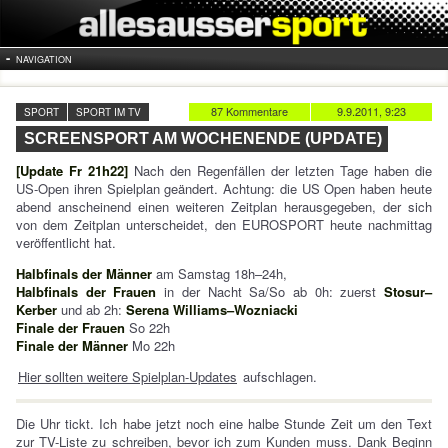
NAVIGATION
87 Kommentare
9.9.2011, 9:23
SPORT
SPORT IM TV
SCREENSPORT AM WOCHENENDE (UPDATE)
[Update Fr 21h22]
Nach den Regenfällen der letzten Tage haben die
US-Open ihren Spielplan geändert. Achtung: die US Open haben heute
abend anscheinend einen weiteren Zeitplan herausgegeben, der sich
von dem Zeitplan unterscheidet, den EUROSPORT heute nachmittag
veröffentlicht hat.
Halbfinals der Männer
am Samstag 18h–24h,
Halbfinals der Frauen
in der Nacht Sa/So ab 0h: zuerst
Stosur–
Kerber
und ab 2h:
Serena Williams–Wozniacki
Finale der Frauen
So 22h
Finale der Männer
Mo 22h
Hier sollten weitere Spielplan-Updates
aufschlagen.
Die Uhr tickt. Ich habe jetzt noch eine halbe Stunde Zeit um den Text
zur TV-Liste zu schreiben, bevor ich zum Kunden muss. Dank Beginn