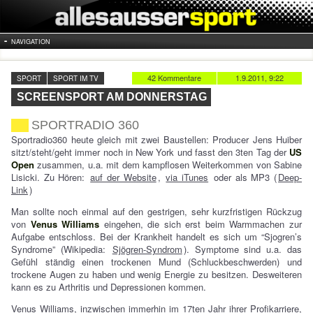
NAVIGATION
42 Kommentare
1.9.2011, 9:22
SPORT
SPORT IM TV
SCREENSPORT AM DONNERSTAG
SPORTRADIO 360
Sportradio360 heute gleich mit zwei Baustellen: Producer Jens Huiber
sitzt/steht/geht immer noch in New York und fasst den 3ten Tag der
US
Open
zusammen, u.a. mit dem kampflosen Weiterkommen von Sabine
Lisicki. Zu Hören:
auf der Website
,
via iTunes
oder als MP3 (
Deep-
Link
)
Man sollte noch einmal auf den gestrigen, sehr kurzfristigen Rückzug
von
Venus Williams
eingehen, die sich erst beim Warmmachen zur
Aufgabe entschloss. Bei der Krankheit handelt es sich um “Sjogren’s
Syndrome” (Wikipedia:
Sjögren-Syndrom
). Symptome sind u.a. das
Gefühl ständig einen trockenen Mund (Schluckbeschwerden) und
trockene Augen zu haben und wenig Energie zu besitzen. Desweiteren
kann es zu Arthritis und Depressionen kommen.
Venus Williams, inzwischen immerhin im 17ten Jahr ihrer Profikarriere,