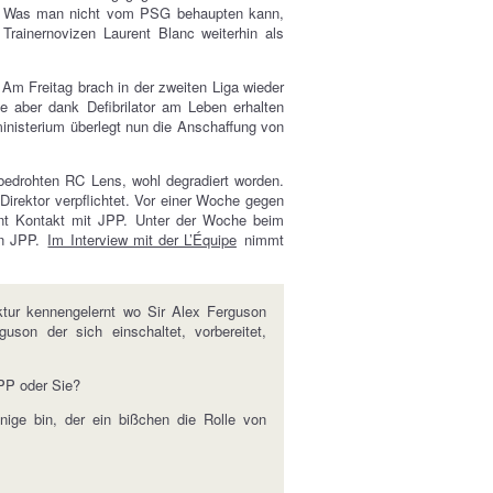
t… Was man nicht vom PSG behaupten kann,
 Trainernovizen Laurent Blanc weiterhin als
Am Freitag brach in der zweiten Liga wieder
 aber dank Defibrilator am Leben erhalten
ministerium überlegt nun die Anschaffung von
sbedrohten RC Lens, wohl degradiert worden.
 Direktor verpflichtet. Vor einer Woche gegen
ent Kontakt mit JPP. Unter der Woche beim
en JPP.
Im Interview mit der L’Équipe
nimmt
tur kennengelernt wo Sir Alex Ferguson
uson der sich einschaltet, vorbereitet,
JPP oder Sie?
enige bin, der ein bißchen die Rolle von