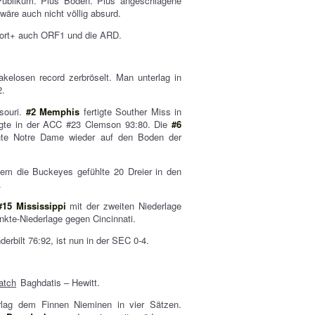
 Publikum. Plus Boden. Plus angeschlagene
wäre auch nicht völlig absurd.
port+ auch ORF1 und die ARD.
kelosen record zerbröselt. Man unterlag in
2.
souri.
#2 Memphis
fertigte Souther Miss in
gte in der ACC #23 Clemson 93:80. Die
#6
e Notre Dame wieder auf den Boden der
m die Buckeyes gefühlte 20 Dreier in den
.
#15 Mississippi
mit der zweiten Niederlage
nkte-Niederlage gegen Cincinnati.
rbilt 76:92, ist nun in der SEC 0-4.
atch
Baghdatis – Hewitt.
lag dem Finnen Nieminen in vier Sätzen.