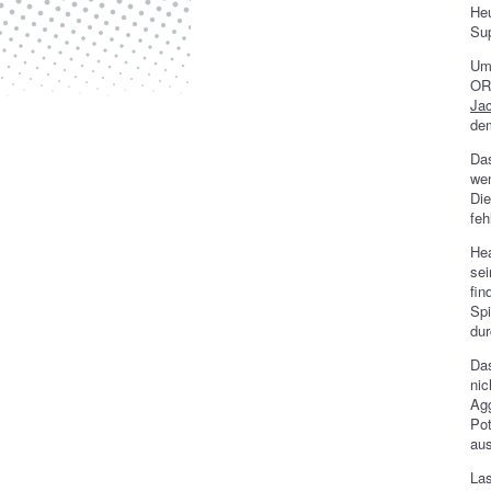
Heu
Sup
Um
OR
Jac
dem
Das
wen
Die
feh
Hea
sei
fin
Spi
dur
Das
nic
Agg
Pot
aus
Las