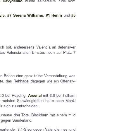
4 Davydenko
wurde seinerseits rüde vom
vic
,
#7 Serena Williams
,
#1 Henin
und
#5
sch bot, andererseits Valencia an defensiver
das Valencia allen Ernstes noch auf Platz 7
 Bolton eine ganz trübe Veranstaltung war.
te, das Rehhagel dagegen wie ein Offensiv-
:0 bei Reading,
Arsenal
mit 3:0 bei Fulham
 meisten Schwierigkeiten hatte noch ManU
r sich zu entscheiden.
zuhause drei Tore. Blackburn mit einem mild
 gegen Sunderland.
rwartender 3:1-Sieg gegen Valenciennes und