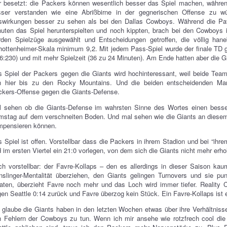
r besetzt: die Packers können wesentlich besser das Spiel machen, währe
sser verstanden wie eine Abrißbirne in der gegnerischen Offense zu w
swirkungen besser zu sehen als bei den Dallas Cowboys. Während die Pats
uten das Spiel herunterspielten und noch kippten, brach bei den Cowboys i
rden Spielzüge ausgewählt und Entscheidungen getroffen, die völlig han
ottenheimer-Skala minimum 9,2. Mit jedem Pass-Spiel wurde der finale TD 
6:230) und mit mehr Spielzeit (36 zu 24 Minuten). Am Ende hatten aber die 
 Spiel der Packers gegen die Giants wird hochinteressant, weil beide Tea
n hier bis zu den Rocky Mountains. Und die beiden entscheidenden Mannsc
kers-Offense gegen die Giants-Defense.
l sehen ob die Giants-Defense im wahrsten Sinne des Wortes einen besser
stag auf dem verschneiten Boden. Und mal sehen wie die Giants an diesem
mpensieren können.
 Spiel ist offen. Vorstellbar dass die Packers in ihrem Stadion und bei “ihre
 im ersten Viertel ein 21:0 vorlegen, von dem sich die Giants nicht mehr erho
h vorstellbar: der Favre-Kollaps – den es allerdings in dieser Saison ka
slinger-Mentalität überziehen, den Giants gelingen Turnovers und sie pu
aten, überzieht Favre noch mehr und das Loch wird immer tiefer. Reality C
en Seattle 0:14 zurück und Favre überzog kein Stück. Ein Favre-Kollaps ist e
 glaube die Giants haben in den letzten Wochen etwas über ihre Verhältnisse 
n Fehlern der Cowboys zu tun. Wenn ich mir ansehe wie rotzfrech cool di