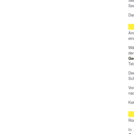
Se
Sec
Da
Am
ei
Wä
de
Ge
Tat
Di
Sch
Vo
nac
Kei
Rü
In