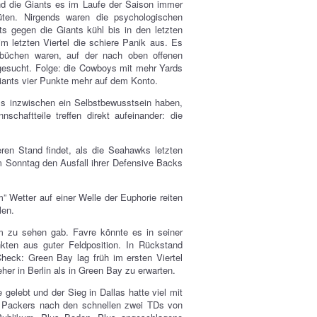
nd die Giants es im Laufe der Saison immer
üten. Nirgends waren die psychologischen
 gegen die Giants kühl bis in den letzten
m letzten Viertel die schiere Panik aus. Es
ebüchen waren, auf der nach oben offenen
gesucht. Folge: die Cowboys mit mehr Yards
Giants vier Punkte mehr auf dem Konto.
ms inzwischen ein Selbstbewusstsein haben,
haftteile treffen direkt aufeinander: die
en Stand findet, als die Seahawks letzten
 Sonntag den Ausfall ihrer Defensive Backs
m” Wetter auf einer Welle der Euphorie reiten
len.
um zu sehen gab. Favre könnte es in seiner
nkten aus guter Feldposition. In Rückstand
heck: Green Bay lag früh im ersten Viertel
her in Berlin als in Green Bay zu erwarten.
gelebt und der Sieg in Dallas hatte viel mit
e Packers nach den schnellen zwei TDs von