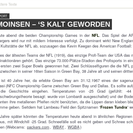
ltere Texte
PORT
MOINSEN – ‘S KALT GEWORDEN
ute abend die beiden Championship Games in der
NFL
. Das Spiel der A
rgers wird nur mit mildem Interesse verfolgt. Zu dominant wirkt New Engla
 Kultstätte der NFL ab, sozusagen das Kevin Keegan des American Football:
es der ältesten Teams der NFL (1919), das einzige Profi-Team der USA das ni
inaktionären gehört. Das einzige 73.000-Plätze-Stadion des Profisports in 
 ersten zwei Super Bowls gewonnen hat. Zwei Schlüsselfiguren die die NFL 
nzwischen in seiner 16ten Saison in Green Bay, 38 Jahre alt und seinen dritte
 ist 40 Jahre her, da erlebte Green Bay am 31.12.1967 eines der sagenu
asi-)NFC Championship Game zwischen Green Bay und Dallas. Es sollte aufg
 die Geschichte eingehen. Temperaturen von -25 Grad (gefühlt: -44
schwörungstheorie besagt: wurde von Lombardi ausgeschaltet) und der Boden 
nten ihre metallenen Pfeifen nicht benützten, da die Lippen daran kleben b
imme geben. Seitdem hat Lambeau Field den Spitznamen “
Frozen Tundra
” w
Jahre später könnten die Temperaturen heute abend in ähnlichen Regionen
us, mit Windchill -25 Grad. Schneefälle soll es nicht geben und Schnee sch
egen (Webcams:
packers.com
,
WBAY
,
WGBA
)