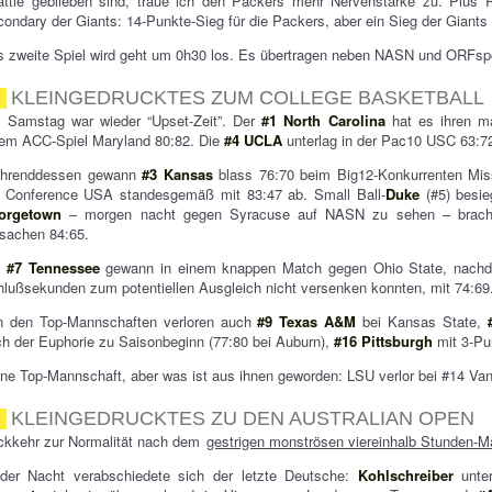
attle geblieben sind, traue ich den Packers mehr Nervenstärke zu. Plus
ondary der Giants: 14-Punkte-Sieg für die Packers, aber ein Sieg der Giants 
s zweite Spiel wird geht um 0h30 los. Es übertragen neben NASN und ORFs
KLEINGEDRUCKTES ZUM COLLEGE BASKETBALL
 Samstag war wieder “Upset-Zeit”. Der
#1 North Carolina
hat es ihren ma
nem ACC-Spiel Maryland 80:82. Die
#4 UCLA
unterlag in der Pac10 USC 63:7
hrenddessen gewann
#3 Kansas
blass 76:70 beim Big12-Konkurrenten Mis
r Conference USA standesgemäß mit 83:47 ab. Small Ball-
Duke
(#5) besie
orgetown
– morgen nacht gegen Syracuse auf NASN zu sehen – bracht
sachen 84:65.
e
#7 Tennessee
gewann in einem knappen Match gegen Ohio State, nachde
lußsekunden zum potentiellen Ausgleich nicht versenken konnten, mit 74:69
n den Top-Mannschaften verloren auch
#9 Texas A&M
bei Kansas State,
h der Euphorie zu Saisonbeginn (77:80 bei Auburn),
#16 Pittsburgh
mit 3-Pu
ne Top-Mannschaft, aber was ist aus ihnen geworden: LSU verlor bei #14 Vande
KLEINGEDRUCKTES ZU DEN AUSTRALIAN OPEN
ckkehr zur Normalität nach dem
gestrigen monströsen viereinhalb Stunden-M
 der Nacht verabschiedete sich der letzte Deutsche:
Kohlschreiber
unter