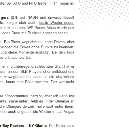
ster der AFC und NFC treffen in 14 Tagen im
rgers
(21h auf NASN und unverschlüsselt
ots, zeigte sich auch
letzte Woche gegen
r einstellen kann. WR Randy Moss wurde aus
jeden Drive mit Punkten abgeschlossen.
n, Big Plays wegnehmen, lange Drives, aber
 zwingen die Drives ohne Punkte zu beenden.
n und diese Momente ausnutzt. Bei den Jags
se unbrauchbar ist.
inem furchterregend schlechten Start hat er
sen an den Skill Players eher enttäuschend
er hinwegtäuschen, dass es ein atypisches
en, kaum eine Rolle spielten. Das war mehr
 “Opportunities” hergibt, aber ich kann mir
ants, siehe unten, fehlt es in der Defense an
die Chargers derzeit meilenweit unter ihrem
sehen auch ungefähr die Wetten in Las Vegas
n Bay Packers – NY Giants
. Die Rollen sind