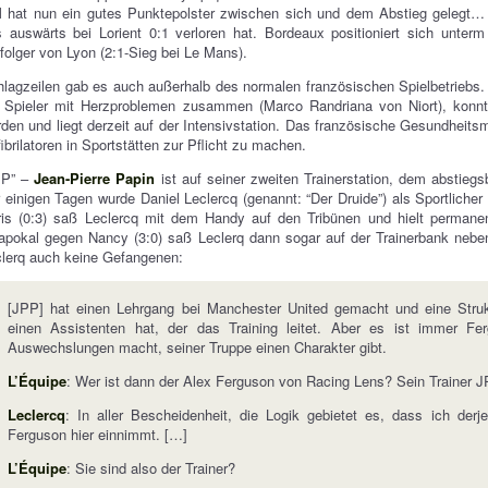
 hat nun ein gutes Punktepolster zwischen sich und dem Abstieg geleg
 auswärts bei Lorient 0:1 verloren hat. Bordeaux positioniert sich unterm
folger von Lyon (2:1-Sieg bei Le Mans).
lagzeilen gab es auch außerhalb des normalen französischen Spielbetriebs. 
 Spieler mit Herzproblemen zusammen (Marco Randriana von Niort), konnte
den und liegt derzeit auf der Intensivstation. Das französische Gesundheits
ibrilatoren in Sportstätten zur Pflicht zu machen.
PP” –
Jean-Pierre Papin
ist auf seiner zweiten Trainerstation, dem abstieg
 einigen Tagen wurde Daniel Leclercq (genannt: “Der Druide”) als Sportlicher
ris (0:3) saß Leclercq mit dem Handy auf den Tribünen und hielt perman
apokal gegen Nancy (3:0) saß Leclerq dann sogar auf der Trainerbank neb
lerq auch keine Gefangenen:
[JPP] hat einen Lehrgang bei Manchester United gemacht und eine Struk
einen Assistenten hat, der das Training leitet. Aber es ist immer Ferg
Auswechslungen macht, seiner Truppe einen Charakter gibt.
L’Équipe
: Wer ist dann der Alex Ferguson von Racing Lens? Sein Trainer 
Leclercq
: In aller Bescheidenheit, die Logik gebietet es, dass ich derj
Ferguson hier einnimmt. […]
L’Équipe
: Sie sind also der Trainer?