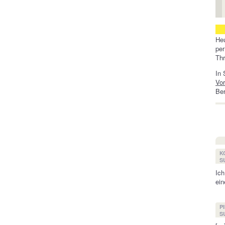
Heu
pe
Thr
In 
Vo
Be
K
S
Ich
ein
P
S