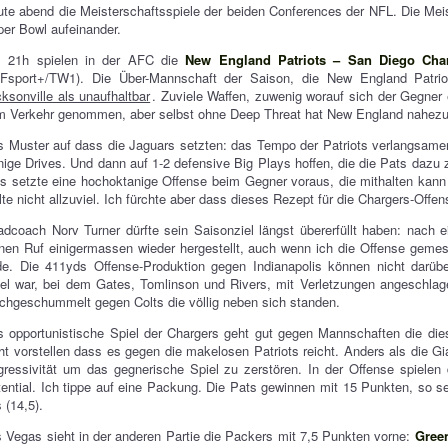
te abend die Meisterschaftsspiele der beiden Conferences der NFL. Die Mei
er Bowl aufeinander.
 21h spielen in der AFC die
New England Patriots – San Diego Cha
Fsport+/TW1). Die Über-Mannschaft der Saison, die New England Patri
ksonville als unaufhaltbar
. Zuviele Waffen, zuwenig worauf sich der Gegne
 Verkehr genommen, aber selbst ohne Deep Threat hat New England nahezu 
 Muster auf dass die Jaguars setzten: das Tempo der Patriots verlangsame
ige Drives. Und dann auf 1-2 defensive Big Plays hoffen, die die Pats dazu
s setzte eine hochoktanige Offense beim Gegner voraus, die mithalten kan
lte nicht allzuviel. Ich fürchte aber dass dieses Rezept für die Chargers-Offen
dcoach Norv Turner dürfte sein Saisonziel längst übererfüllt haben: nach e
nen Ruf einigermassen wieder hergestellt, auch wenn ich die Offense gemes
de. Die 411yds Offense-Produktion gegen Indianapolis können nicht darüb
el war, bei dem Gates, Tomlinson und Rivers, mit Verletzungen angeschlag
chgeschummelt gegen Colts die völlig neben sich standen.
 opportunistische Spiel der Chargers geht gut gegen Mannschaften die diese
ht vorstellen dass es gegen die makelosen Patriots reicht. Anders als die Gi
ressivität um das gegnerische Spiel zu zerstören. In der Offense spielen 
ential. Ich tippe auf eine Packung. Die Pats gewinnen mit 15 Punkten, so 
 (14,5).
 Vegas sieht in der anderen Partie die Packers mit 7,5 Punkten vorne:
Gree