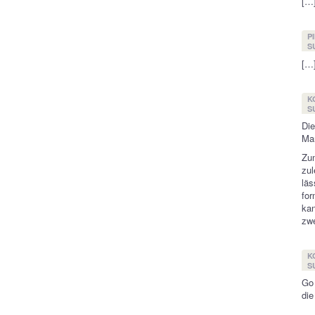
[…]
P
S
[…]
K
S
Die
Man
Zu
zul
lä
fo
kan
zwe
K
S
Go
die