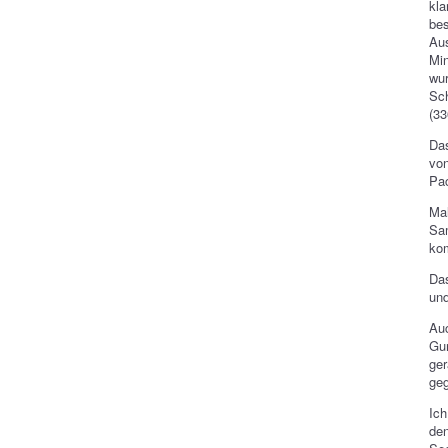
kla
be
Au
Min
wu
Sch
(33
Das
vo
Pac
Ma
Sam
ko
Das
und
Auc
Gun
ger
geg
Ich
de