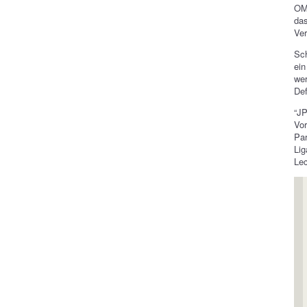
OM
das
Ver
Sch
ein
wer
Def
“J
Vor
Pa
Lig
Lec