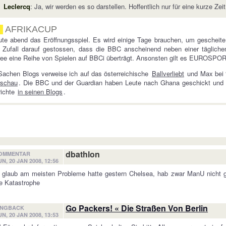
Leclercq
: Ja, wir werden es so darstellen. Hoffentlich nur für eine kurze Zeit
AFRIKACUP
te abend das Eröffnungsspiel. Es wird einige Tage brauchen, um gescheite 
r Zufall darauf gestossen, dass die BBC anscheinend neben einer täglic
ee eine Reihe von Spielen auf BBCi überträgt. Ansonsten gilt es EUROSPOR
Sachen Blogs verweise ich auf das österreichische
Ballverliebt
und Max bei 
rschau
. Die BBC und der Guardian haben Leute nach Ghana geschickt und i
richte
in seinen Blogs
.
dbathlon
OMMENTAR
UN, 20 JAN 2008, 12:56
 glaub am meisten Probleme hatte gestern Chelsea, hab zwar ManU nicht g
e Katastrophe
Go Packers! « Die Straßen Von Berlin
INGBACK
UN, 20 JAN 2008, 13:53