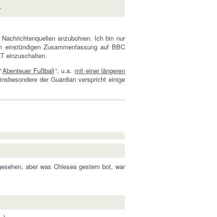
.
Nachrichtenquellen anzubohren. Ich bin nur
hen einstündigen Zusammenfassung auf BBC
T einzuschalten.
“
Abenteuer Fußball
“, u.a.
mit einer längeren
nsbesondere der Guardian verspricht einige
esehen, aber was Chlesea gestern bot, war