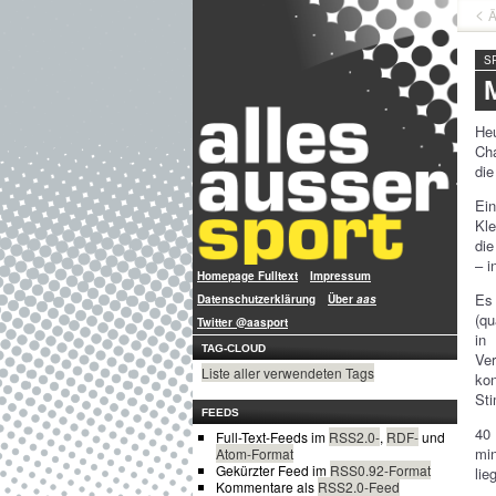
Ä
S
He
Cha
die
Ein
Kle
die
– i
Homepage Fulltext
Impressum
Es
Datenschutzerklärung
Über
aas
(qu
Twitter @aasport
in
TAG-CLOUD
Ver
Liste aller verwendeten Tags
kon
St
FEEDS
40 
Full-Text-Feeds im
RSS2.0-
,
RDF-
und
min
Atom-Format
Gekürzter Feed im
RSS0.92-Format
li
Kommentare als
RSS2.0-Feed