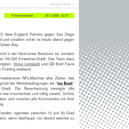
Neuere Texte
10 Kommentare
20.1.2008, 12:37
FC New England Patriots gegen San Diego
nd und vorallem stinkt es heute abend gegen
 Green Bay.
cht in der Hand eines Besitzers ist, sondern
einer 100.000 Einwohner-Stadt. Das Team dass
prägten:
Vince Lombardi
und QB Brett Favre
n Frühling erlebend.
mwobensten NFL-Matches aller Zeiten: das
rund der Wetterbedingungen als “
Ice Bowl
”
 Grad). Die Rasenheizung versagte (die
war knochenhart und völlig vereist. Schiris
lieben und mussten alle Kommandos mit ihrer
eg.
 landen: irgendwo zwischen 15 und 20 Grad
eint, wenn überhaupt, nur dezent welcher zu