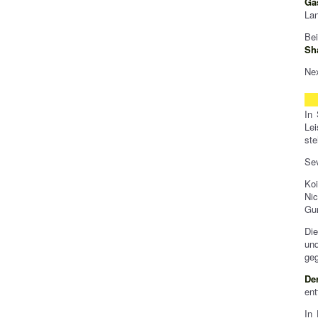
Ga
Lan
Bei
Sh
Nex
In 
Lei
ste
Sev
Koi
Nic
Gur
Die
un
geg
De
ent
In 