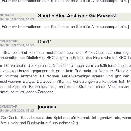
 Für mehr Informationen zum Spiel schalten Sie bitte Allesaussersport ein. [
Sport » Blog Archive » Go Packers!
INGBACK
UN, 20 JAN 2008, 14:03
 Für mehr Informationen zum Spiel schalten Sie bitte Allesaussersport ein. [
Dan11
OMMENTAR
UN, 20 JAN 2008, 14:37
 BBC berichtet ziemlich ausführlich über den Afrika-Cup, hat eine eigen
nschaften ausführlich vor. BBCi zeigt alle Spiele, das Finale wird bei BBC T
m FC Valencia: die zehren natürlich immer noch vom verhältnismäßig gute
etzt rapide bergab gegangen, da greift kein Rad mehr ins Nächste. Ständig r
sst Stürmer Arizmendi als rechten Außenverteidiger agieren und gibt den
rmschwachen Baraja. Da zudem Villa mit Verletzungen zu kämpfen hat, Mor
n und Zigic ein Fehleinkauf ist, fehlt es im Sturm an einem Vollstrecker: 
imal, beim 2:2 gegen Zaragoza.
jooonas
OMMENTAR
UN, 20 JAN 2008, 15:23
 Go Giants! Schade, dass das Spiel so spät kommt. Ist irgendwie nix, we
 Amis nicht mal Rücksicht auf uns nehmen? ;)