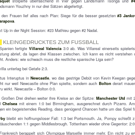
squet
stolperte überraschend in Vier gegen Landsmann Tsonga und
#
dsmann Youzhny in nur drei Sätzen abgefertigt.
 den Frauen lief alles nach Plan: Siege für die besser gesetzten
#3 Janko
arapova
.
t Up in der Night Session: #23 Mathieu gegen #2 Nadal.
KLEINGEDRUCKTES ZUM FUSSBALL
Spanien fertigte
Villareal Valencia
3:0 ab. Was Villareal einerseits spieleri
stung abrief, da lagen drei Klassen zwischen. Ich kann es nicht verstehen 
ht. Anders: wie schwach muss die restliche spanische Liga sein?
illa unterlag bei Getafe 2:3.
tus Interuptus in
Newcastle
, wo das gestrige Debüt von Kevin Keegan gegen
ht nur weil Newcastle ohne Plan spielte, sondern auch
Bolton
derart mauer
u wirkt. Newcastle – Bolton 0:0.
 Großen Drei drehen weiter ihre Kreise an der Spitze:
Manchester Utd
mit 2
d
Chelsea
mit einem 1:0 bei Birmingham, ausgerechnet durch Pizarro. Am
en ein begeisterndes Reading, dass genügend Chancen hatte um das Spiel fü
rby
bleibt ein hoffnungsloser Fall: 1:3 bei Portsmouth. Ja, Pompy schießt 
täuschenden 1:1 gegen Middlesbrough. Tottenham wieder ohne Gegentor: 2:0
Frankreich berappelt sich Olympique Marseille immer mehr. Ein nicht zu e