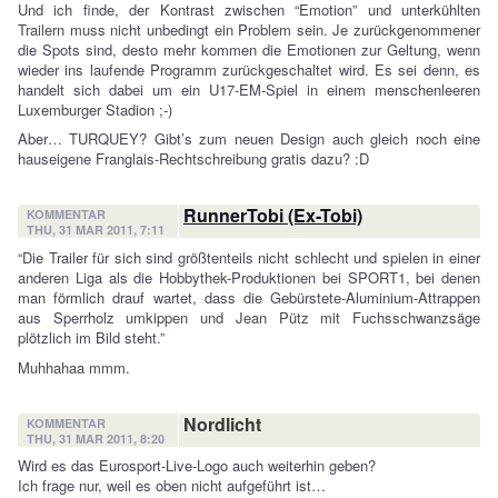
Und ich finde, der Kontrast zwischen “Emotion” und unterkühlten
Trailern muss nicht unbedingt ein Problem sein. Je zurückgenommener
die Spots sind, desto mehr kommen die Emotionen zur Geltung, wenn
wieder ins laufende Programm zurückgeschaltet wird. Es sei denn, es
handelt sich dabei um ein U17-EM-Spiel in einem menschenleeren
Luxemburger Stadion ;-)
Aber… TURQUEY? Gibt’s zum neuen Design auch gleich noch eine
hauseigene Franglais-Rechtschreibung gratis dazu? :D
RunnerTobi (Ex-Tobi)
KOMMENTAR
THU, 31 MAR 2011, 7:11
“Die Trailer für sich sind größtenteils nicht schlecht und spielen in einer
anderen Liga als die Hobbythek-Produktionen bei SPORT1, bei denen
man förmlich drauf wartet, dass die Gebürstete-Aluminium-Attrappen
aus Sperrholz umkippen und Jean Pütz mit Fuchsschwanzsäge
plötzlich im Bild steht.”
Muhhahaa mmm.
Nordlicht
KOMMENTAR
THU, 31 MAR 2011, 8:20
Wird es das Eurosport-Live-Logo auch weiterhin geben?
Ich frage nur, weil es oben nicht aufgeführt ist…