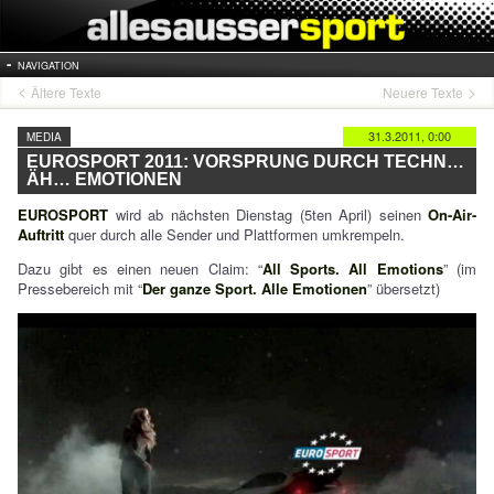
NAVIGATION
Ältere Texte
Neuere Texte
31.3.2011, 0:00
MEDIA
EUROSPORT 2011: VORSPRUNG DURCH TECHN…
ÄH… EMOTIONEN
EUROSPORT
wird ab nächsten Dienstag (5ten April) seinen
On-Air-
Auftritt
quer durch alle Sender und Plattformen umkrempeln.
Dazu gibt es einen neuen Claim: “
All Sports. All Emotions
” (im
Pressebereich mit “
Der ganze Sport. Alle Emotionen
” übersetzt)