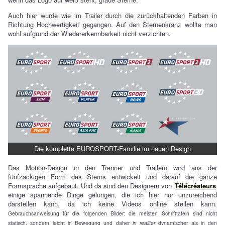
Auch hier wurde wie im Trailer durch die zurückhaltenden Farben in
Richtung Hochwertigkeit gegangen. Auf den Sternenkranz wollte man
wohl aufgrund der Wiedererkennbarkeit nicht verzichten.
Die komplette EUROSPORT-Familie im neuen Design
Das Motion-Design in den Trenner und Trailern wird aus der
fünfzackigen Form des Sterns entwickelt und darauf die ganze
Formsprache aufgebaut. Und da sind den Designern von
Télécréateurs
einige spannende Dinge gelungen, die ich hier nur unzureichend
darstellen kann, da ich keine Videos online stellen kann.
Gebrauchsanweisung für die folgenden Bilder: die meisten Schrifttafeln sind nicht
statisch, sondern leicht in Bewegung und daher
in realiter
dynamischer als in den