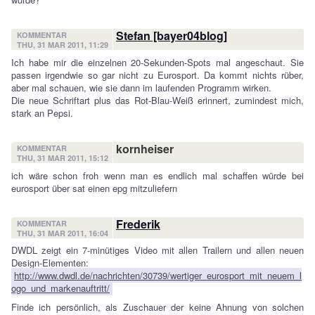
Stefan [bayer04blog]
KOMMENTAR
THU, 31 MAR 2011, 11:29
Ich habe mir die einzelnen 20-Sekunden-Spots mal angeschaut. Sie
passen irgendwie so gar nicht zu Eurosport. Da kommt nichts rüber,
aber mal schauen, wie sie dann im laufenden Programm wirken.
Die neue Schriftart plus das Rot-Blau-Weiß erinnert, zumindest mich,
stark an Pepsi.
kornheiser
KOMMENTAR
THU, 31 MAR 2011, 15:12
ich wäre schon froh wenn man es endlich mal schaffen würde bei
eurosport über sat einen epg mitzuliefern
Frederik
KOMMENTAR
THU, 31 MAR 2011, 16:04
DWDL zeigt ein 7-minütiges Video mit allen Trailern und allen neuen
Design-Elementen:
http://www.dwdl.de/nachrichten/30739/wertiger_eurosport_mit_neuem_l
ogo_und_markenauftritt/
Finde ich persönlich, als Zuschauer der keine Ahnung von solchen