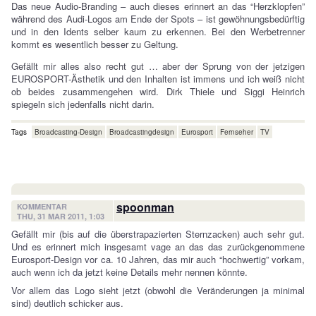
Das neue Audio-Branding – auch dieses erinnert an das “Herzklopfen”
während des Audi-Logos am Ende der Spots – ist gewöhnungsbedürftig
und in den Idents selber kaum zu erkennen. Bei den Werbetrenner
kommt es wesentlich besser zu Geltung.
Gefällt mir alles also recht gut … aber der Sprung von der jetzigen
EUROSPORT-Ästhetik und den Inhalten ist immens und ich weiß nicht
ob beides zusammengehen wird. Dirk Thiele und Siggi Heinrich
spiegeln sich jedenfalls nicht darin.
Tags
Broadcasting-Design
Broadcastingdesign
Eurosport
Fernseher
TV
spoonman
KOMMENTAR
THU, 31 MAR 2011, 1:03
Gefällt mir (bis auf die überstrapazierten Sternzacken) auch sehr gut.
Und es erinnert mich insgesamt vage an das das zurückgenommene
Eurosport-Design vor ca. 10 Jahren, das mir auch “hochwertig” vorkam,
auch wenn ich da jetzt keine Details mehr nennen könnte.
Vor allem das Logo sieht jetzt (obwohl die Veränderungen ja minimal
sind) deutlich schicker aus.