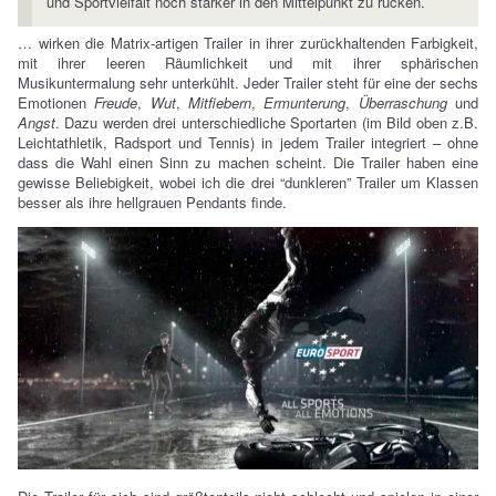
und Sportvielfalt noch stärker in den Mittelpunkt zu rücken.
… wirken die Matrix-artigen Trailer in ihrer zurückhaltenden Farbigkeit,
mit ihrer leeren Räumlichkeit und mit ihrer sphärischen
Musikuntermalung sehr unterkühlt. Jeder Trailer steht für eine der sechs
Emotionen
Freude
,
Wut
,
Mitfiebern
,
Ermunterung
,
Überraschung
und
Angst
. Dazu werden drei unterschiedliche Sportarten (im Bild oben z.B.
Leichtathletik, Radsport und Tennis) in jedem Trailer integriert – ohne
dass die Wahl einen Sinn zu machen scheint. Die Trailer haben eine
gewisse Beliebigkeit, wobei ich die drei “dunkleren” Trailer um Klassen
besser als ihre hellgrauen Pendants finde.