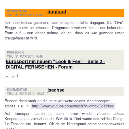
dogfood
KOMMENTAR
THU, 31 MAR 2011, 8:53
Ich habe keines gesehen, aber es spricht nichts dagegen. Die “Live”-
Flagge taucht bei diversen Programmhinweisen fast in der bekannten
Form auf – von daher nehme ich an, dass es wie gewohnt unten
drangeflanscht wird.
PINGBACK
THU, 31 MAR 2011, 9:49
Eurosport mit neuem "Look & Feel" - Seite 2 -
DIGITAL FERNSEHEN - Forum
[…] […]
jsachse
KOMMENTAR
THU, 31 MAR 2011, 10:27
Erinnert doch stark an die neue weltweite adidas Markenpagne:
adidas is all in:
http://www.youtube.com/watch?v=omcxOgXxboc
Auf Eurosport laufen ja auch immer wieder visuelle adidas
Kooperationen, zuletzt bei der WM 2010. Dort wurde das adidas Design
für Tabellen etc. benutzt. Ob da im Hintergrund gemeinsam gewerkelt
wurde?