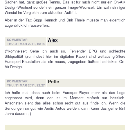
Sachen hat, ganz großes Tennis. Das ist für mich nicht nur ein On-Air-
Design-Wechsel sondern ein ganzer Image-Wechsel. Ein wahnsinniger
Wandel im Vergleich zum aktuellen Auftritt.
Aber in der Tat: Siggi Heinrich und Dirk Thiele müsste man eigentlich
augenblicklich rauswerfen…
Alex
KOMMENTAR
THU, 31 MAR 2011, 16:14
@kornheiser: Sehe ich auch so. Fehlender EPG und schlechte
Bildqualität (zumindest hier im digitalen Kabel) sind weitaus größere
Eurosport-Baustellen als ein neues, zugegeben äußerst schickes On-
Air-Design.
Pette
KOMMENTAR
THU, 31 MAR 2011, 22:27
Ich hoffe mal, dass auch beim EurosportPlayer mehr als das Logo
angepasst wird, denn der ist im Moment einfach nur hässlich.
Ansonsten sieht das alles schon recht gut aus finde ich. Wenn die
Sendungen so gut wie Audis Autos werden, dann kann das gerne fünf
Jahre dauern ;-)