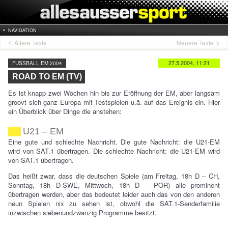
NAVIGATION
Ältere Texte
Neuere Texte
27.5.2004, 11:21
FUSSBALL EM 2004
ROAD TO EM (TV)
Es ist knapp zwei Wochen hin bis zur Eröffnung der EM, aber langsam
groovt sich ganz Europa mit Testspielen u.ä. auf das Ereignis ein. Hier
ein Überblick über Dinge die anstehen:
U21 – EM
Eine gute und schlechte Nachricht. Die gute Nachricht: die U21-EM
wird von SAT.1 übertragen. Die schlechte Nachricht: die U21-EM wird
von SAT.1 übertragen.
Das heißt zwar, dass die deutschen Spiele (am Freitag, 18h D – CH,
Sonntag, 18h D-SWE, Mittwoch, 18h D – POR) alle prominent
übertragen werden, aber das bedeutet leider auch das von den anderen
neun Spielen nix zu sehen ist, obwohl die SAT.1-Senderfamilie
inzwischen siebenundzwanzig Programme besitzt.