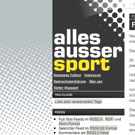
Ä
F
He
mög
Da
20
jew
Un
Homepage Fulltext
Impressum
nac
Datenschutzerklärung
Über
aas
Twitter @aasport
Ich
sic
TAG-CLOUD
noc
Liste aller verwendeten Tags
Da
FEEDS
Ges
Full-Text-Feeds im
RSS2.0-
,
RDF-
und
Atom-Format
Von
Gekürzter Feed im
RSS0.92-Format
ei
Kommentare als
RSS2.0-Feed