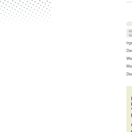
K
S
Irg
Das
Wen
Mal
Die