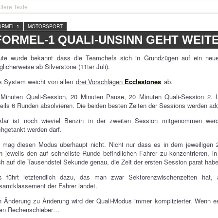
ltere Texte
ORMEL 1
MOTORSPORT
FORMEL-1 QUALI-UNSINN GEHT WEIT
ute wurde bekannt dass die Teamchefs sich in Grundzügen auf ein neues 
licherweise ab Silverstone (11ter Juli).
s System weicht von allen
drei Vorschlägen
Ecclestones
ab.
 Minuten Quali-Session, 20 Minuten Pause, 20 Minuten Quali-Session 2. I
eils 6 Runden absolvieren. Die beiden besten Zeiten der Sessions werden add
klar ist noch wieviel Benzin in der zweiten Session mitgenommen wer
hgetankt werden darf.
 mag diesen Modus überhaupt nicht. Nicht nur dass es in dem jeweiligen 
h jeweils den auf schnellste Runde befindlichen Fahrer zu konzentrieren,
h auf die Tausendstel Sekunde genau, die Zeit der ersten Session parat hab
s führt letztendlich dazu, das man zwar Sektorenzwischenzeiten hat, 
amtklassement der Fahrer landet.
 Änderung zu Änderung wird der Quali-Modus immer komplizierter. Wenn es
nen Rechenschieber…