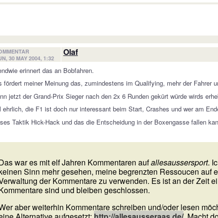
Olaf
OMMENTAR
UN, 30 MAY 2004, 1:32
endwie erinnert das an Bobfahren.
 fördert meiner Meinung das, zumindestens im Qualifying, mehr der Fahrer u
n jetzt der Grand-Prix Sieger nach den 2x 6 Runden gekürt würde wirds erheb
 ehrlich, die F1 ist doch nur interessant beim Start, Crashes und wer am Ende
ses Taktik Hick-Hack und das die Entscheidung in der Boxengasse fallen kan
Das war es mit elf Jahren Kommentaren auf
allesaussersport
. 
keinen Sinn mehr gesehen, meine begrenzten Ressoucen auf e
Verwaltung der Kommentare zu verwenden. Es ist an der Zeit ei
Kommentare sind und bleiben geschlossen.
Wer aber weiterhin Kommentare schreiben und/oder lesen möch
eine Alternative aufgesetzt:
http://allesausseraas.de/
. Macht d