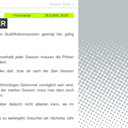
Neuere Texte
1 Kommentar
29.5.2004, 20:03
ER
Qualifikationssystem geeinigt hat, gültig
nnerhalb jeder Session müssen die Piloten
iert.
den darf, bzw. ob nach der 2ten Session
20minütigen Getümmel unmöglich sein wird,
 in der zweiten Session muss man dann auch
en.
aber dadurch nicht ableiten kann, wo im
 so weitergeht, brauchen wir nächstes Jahr