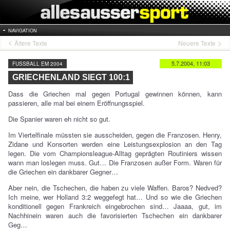
NAVIGATION
Ältere Texte
Neuere Texte
5.7.2004, 11:03
FUSSBALL EM 2004
GRIECHENLAND SIEGT 100:1
Dass die Griechen mal gegen Portugal gewinnen können, kann
passieren, alle mal bei einem Eröffnungsspiel.
Die Spanier waren eh nicht so gut.
Im Viertelfinale müssten sie ausscheiden, gegen die Franzosen. Henry,
Zidane und Konsorten werden eine Leistungsexplosion an den Tag
legen. Die vom Championsleague-Alltag geprägten Routiniers wissen
wann man loslegen muss. Gut… Die Franzosen außer Form. Waren für
die Griechen ein dankbarer Gegner…
Aber nein, die Tschechen, die haben zu viele Waffen. Baros? Nedved?
Ich meine, wer Holland 3:2 weggefegt hat… Und so wie die Griechen
konditionell gegen Frankreich eingebrochen sind… Jaaaa, gut, im
Nachhinein waren auch die favorisierten Tschechen ein dankbarer
Geg…