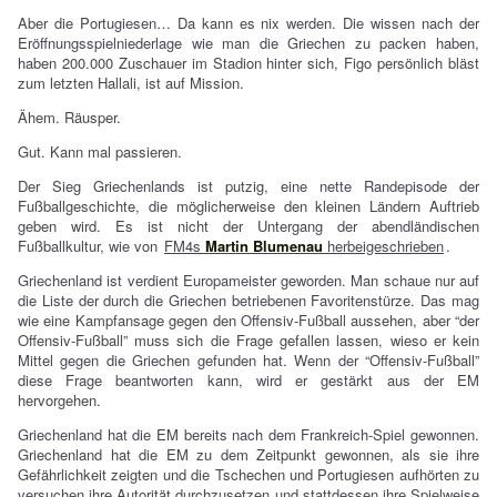
Aber die Portugiesen… Da kann es nix werden. Die wissen nach der
Eröffnungsspielniederlage wie man die Griechen zu packen haben,
haben 200.000 Zuschauer im Stadion hinter sich, Figo persönlich bläst
zum letzten Hallali, ist auf Mission.
Ähem. Räusper.
Gut. Kann mal passieren.
Der Sieg Griechenlands ist putzig, eine nette Randepisode der
Fußballgeschichte, die möglicherweise den kleinen Ländern Auftrieb
geben wird. Es ist nicht der Untergang der abendländischen
Fußballkultur, wie von
FM4s
Martin Blumenau
herbeigeschrieben
.
Griechenland ist verdient Europameister geworden. Man schaue nur auf
die Liste der durch die Griechen betriebenen Favoritenstürze. Das mag
wie eine Kampfansage gegen den Offensiv-Fußball aussehen, aber “der
Offensiv-Fußball” muss sich die Frage gefallen lassen, wieso er kein
Mittel gegen die Griechen gefunden hat. Wenn der “Offensiv-Fußball”
diese Frage beantworten kann, wird er gestärkt aus der EM
hervorgehen.
Griechenland hat die EM bereits nach dem Frankreich-Spiel gewonnen.
Griechenland hat die EM zu dem Zeitpunkt gewonnen, als sie ihre
Gefährlichkeit zeigten und die Tschechen und Portugiesen aufhörten zu
versuchen ihre Autorität durchzusetzen und stattdessen ihre Spielweise