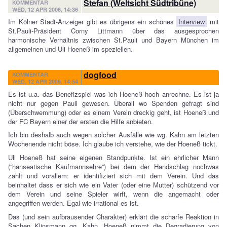
Stefan (Weltsicht Südtribüne)
KOMMENTAR
WED, 12 APR 2006, 14:36
Im Kölner Stadt-Anzeiger gibt es übrigens ein schönes
Interview
mit
St.Pauli-Präsident Corny Littmann über das ausgesprochen
harmonische Verhältnis zwischen St.Pauli und Bayern München im
allgemeinen und Uli Hoeneß im speziellen.
dogfood
KOMMENTAR
WED, 12 APR 2006, 14:54
Es ist u.a. das Benefizspiel was ich Hoeneß hoch anrechne. Es ist ja
nicht nur gegen Pauli gewesen. Überall wo Spenden gefragt sind
(Überschwemmung) oder es einem Verein dreckig geht, ist Hoeneß und
der FC Bayern einer der ersten die Hilfe anbieten.
Ich bin deshalb auch wegen solcher Ausfälle wie wg. Kahn am letzten
Wochenende nicht böse. Ich glaube ich verstehe, wie der Hoeneß tickt.
Uli Hoeneß hat seine eigenen Standpunkte. Ist ein ehrlicher Mann
(“hanseatische Kaufmannsehre”) bei dem der Handschlag nochwas
zählt und vorallem: er identifiziert sich mit dem Verein. Und das
beinhaltet dass er sich wie ein Vater (oder eine Mutter) schützend vor
dem Verein und seine Spieler wirft, wenn die angemacht oder
angegriffen werden. Egal wie irrational es ist.
Das (und sein aufbrausender Charakter) erklärt die scharfe Reaktion in
Sachen Klinsmann gg. Kahn. Hoeneß nimmt die Degradierung von