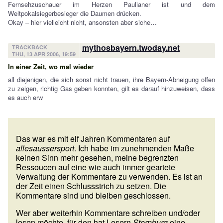
Fernsehzuschauer im Herzen Paulianer ist und dem
Weltpokalsiegerbesieger die Daumen drücken.
Okay – hier vielleicht nicht, ansonsten aber siche…
mythosbayern.twoday.net
TRACKBACK
THU, 13 APR 2006, 19:59
In einer Zeit, wo mal wieder
all diejenigen, die sich sonst nicht trauen, ihre Bayern-Abneigung offen
zu zeigen, richtig Gas geben konnten, gilt es darauf hinzuweisen, dass
es auch erw
Das war es mit elf Jahren Kommentaren auf
allesaussersport
. Ich habe im zunehmenden Maße
keinen Sinn mehr gesehen, meine begrenzten
Ressoucen auf eine wie auch immer geartete
Verwaltung der Kommentare zu verwenden. Es ist an
der Zeit einen Schlussstrich zu setzen. Die
Kommentare sind und bleiben geschlossen.
Wer aber weiterhin Kommentare schreiben und/oder
lesen möchte, für den hat Lesern
Sternburg
eine