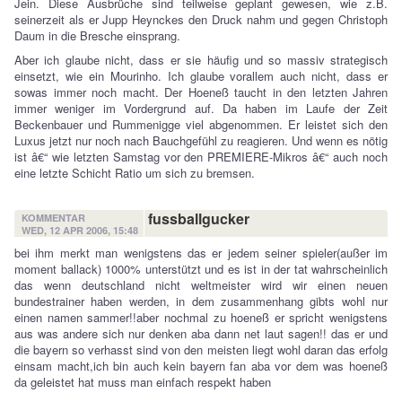
Jein. Diese Ausbrüche sind teilweise geplant gewesen, wie z.B.
seinerzeit als er Jupp Heynckes den Druck nahm und gegen Christoph
Daum in die Bresche einsprang.
Aber ich glaube nicht, dass er sie häufig und so massiv strategisch
einsetzt, wie ein Mourinho. Ich glaube vorallem auch nicht, dass er
sowas immer noch macht. Der Hoeneß taucht in den letzten Jahren
immer weniger im Vordergrund auf. Da haben im Laufe der Zeit
Beckenbauer und Rummenigge viel abgenommen. Er leistet sich den
Luxus jetzt nur noch nach Bauchgefühl zu reagieren. Und wenn es nötig
ist â€“ wie letzten Samstag vor den PREMIERE-Mikros â€“ auch noch
eine letzte Schicht Ratio um sich zu bremsen.
fussballgucker
KOMMENTAR
WED, 12 APR 2006, 15:48
bei ihm merkt man wenigstens das er jedem seiner spieler(außer im
moment ballack) 1000% unterstützt und es ist in der tat wahrscheinlich
das wenn deutschland nicht weltmeister wird wir einen neuen
bundestrainer haben werden, in dem zusammenhang gibts wohl nur
einen namen sammer!!aber nochmal zu hoeneß er spricht wenigstens
aus was andere sich nur denken aba dann net laut sagen!! das er und
die bayern so verhasst sind von den meisten liegt wohl daran das erfolg
einsam macht,ich bin auch kein bayern fan aba vor dem was hoeneß
da geleistet hat muss man einfach respekt haben