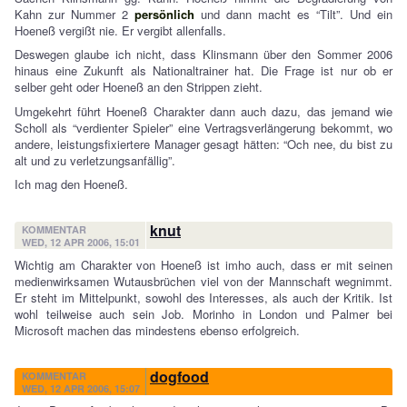
Kahn zur Nummer 2
persönlich
und dann macht es “Tilt”. Und ein
Hoeneß vergißt nie. Er vergibt allenfalls.
Deswegen glaube ich nicht, dass Klinsmann über den Sommer 2006
hinaus eine Zukunft als Nationaltrainer hat. Die Frage ist nur ob er
selber geht oder Hoeneß an den Strippen zieht.
Umgekehrt führt Hoeneß Charakter dann auch dazu, das jemand wie
Scholl als “verdienter Spieler” eine Vertragsverlängerung bekommt, wo
andere, leistungsfixiertere Manager gesagt hätten: “Och nee, du bist zu
alt und zu verletzungsanfällig”.
Ich mag den Hoeneß.
knut
KOMMENTAR
WED, 12 APR 2006, 15:01
Wichtig am Charakter von Hoeneß ist imho auch, dass er mit seinen
medienwirksamen Wutausbrüchen viel von der Mannschaft wegnimmt.
Er steht im Mittelpunkt, sowohl des Interesses, als auch der Kritik. Ist
wohl teilweise auch sein Job. Morinho in London und Palmer bei
Microsoft machen das mindestens ebenso erfolgreich.
dogfood
KOMMENTAR
WED, 12 APR 2006, 15:07