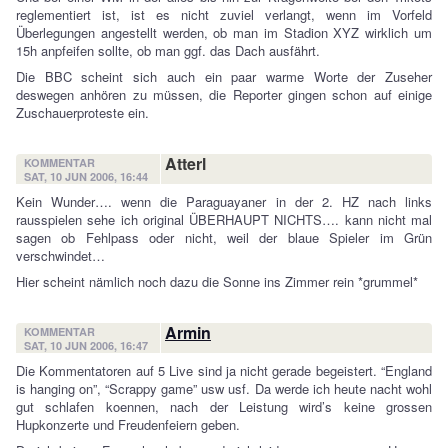
reglementiert ist, ist es nicht zuviel verlangt, wenn im Vorfeld
Überlegungen angestellt werden, ob man im Stadion XYZ wirklich um
15h anpfeifen sollte, ob man ggf. das Dach ausfährt.
Die BBC scheint sich auch ein paar warme Worte der Zuseher
deswegen anhören zu müssen, die Reporter gingen schon auf einige
Zuschauerproteste ein.
Atterl
KOMMENTAR
SAT, 10 JUN 2006, 16:44
Kein Wunder…. wenn die Paraguayaner in der 2. HZ nach links
rausspielen sehe ich original ÜBERHAUPT NICHTS…. kann nicht mal
sagen ob Fehlpass oder nicht, weil der blaue Spieler im Grün
verschwindet…
Hier scheint nämlich noch dazu die Sonne ins Zimmer rein *grummel*
Armin
KOMMENTAR
SAT, 10 JUN 2006, 16:47
Die Kommentatoren auf 5 Live sind ja nicht gerade begeistert. “England
is hanging on”, “Scrappy game” usw usf. Da werde ich heute nacht wohl
gut schlafen koennen, nach der Leistung wird’s keine grossen
Hupkonzerte und Freudenfeiern geben.