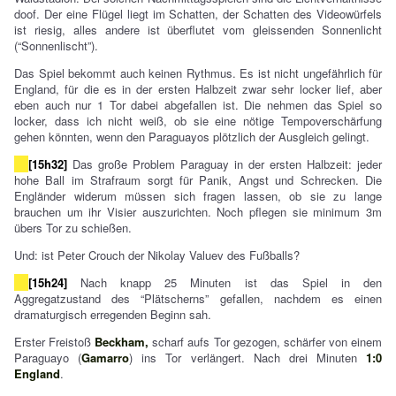
doof. Der eine Flügel liegt im Schatten, der Schatten des Videowürfels
ist riesig, alles andere ist überflutet vom gleissenden Sonnenlicht
(“Sonnenlischt”).
Das Spiel bekommt auch keinen Rythmus. Es ist nicht ungefährlich für
England, für die es in der ersten Halbzeit zwar sehr locker lief, aber
eben auch nur 1 Tor dabei abgefallen ist. Die nehmen das Spiel so
locker, dass ich nicht weiß, ob sie eine nötige Tempoverschärfung
gehen könnten, wenn den Paraguayos plötzlich der Ausgleich gelingt.
[15h32]
Das große Problem Paraguay in der ersten Halbzeit: jeder
hohe Ball im Strafraum sorgt für Panik, Angst und Schrecken. Die
Engländer widerum müssen sich fragen lassen, ob sie zu lange
brauchen um ihr Visier auszurichten. Noch pflegen sie minimum 3m
übers Tor zu schießen.
Und: ist Peter Crouch der Nikolay Valuev des Fußballs?
[15h24]
Nach knapp 25 Minuten ist das Spiel in den
Aggregatzustand des “Plätscherns” gefallen, nachdem es einen
dramaturgisch erregenden Beginn sah.
Erster Freistoß
Beckham,
scharf aufs Tor gezogen, schärfer von einem
Paraguayo (
Gamarro
) ins Tor verlängert. Nach drei Minuten
1:0
England
.