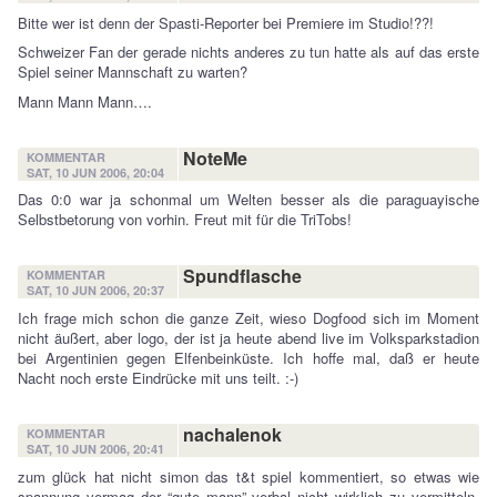
Bitte wer ist denn der Spasti-Reporter bei Premiere im Studio!??!
Schweizer Fan der gerade nichts anderes zu tun hatte als auf das erste
Spiel seiner Mannschaft zu warten?
Mann Mann Mann….
NoteMe
KOMMENTAR
SAT, 10 JUN 2006, 20:04
Das 0:0 war ja schonmal um Welten besser als die paraguayische
Selbstbetorung von vorhin. Freut mit für die TriTobs!
Spundflasche
KOMMENTAR
SAT, 10 JUN 2006, 20:37
Ich frage mich schon die ganze Zeit, wieso Dogfood sich im Moment
nicht äußert, aber logo, der ist ja heute abend live im Volksparkstadion
bei Argentinien gegen Elfenbeinküste. Ich hoffe mal, daß er heute
Nacht noch erste Eindrücke mit uns teilt. :-)
nachalenok
KOMMENTAR
SAT, 10 JUN 2006, 20:41
zum glück hat nicht simon das t&t spiel kommentiert, so etwas wie
spannung vermag der “gute mann” verbal nicht wirklich zu vermitteln.