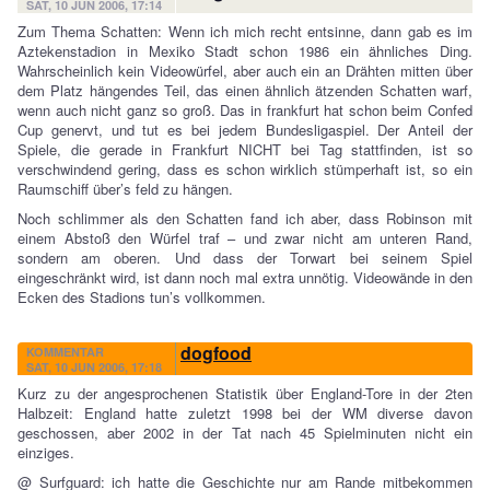
SAT, 10 JUN 2006, 17:14
Zum Thema Schatten: Wenn ich mich recht entsinne, dann gab es im
Aztekenstadion in Mexiko Stadt schon 1986 ein ähnliches Ding.
Wahrscheinlich kein Videowürfel, aber auch ein an Drähten mitten über
dem Platz hängendes Teil, das einen ähnlich ätzenden Schatten warf,
wenn auch nicht ganz so groß. Das in frankfurt hat schon beim Confed
Cup genervt, und tut es bei jedem Bundesligaspiel. Der Anteil der
Spiele, die gerade in Frankfurt NICHT bei Tag stattfinden, ist so
verschwindend gering, dass es schon wirklich stümperhaft ist, so ein
Raumschiff über’s feld zu hängen.
Noch schlimmer als den Schatten fand ich aber, dass Robinson mit
einem Abstoß den Würfel traf – und zwar nicht am unteren Rand,
sondern am oberen. Und dass der Torwart bei seinem Spiel
eingeschränkt wird, ist dann noch mal extra unnötig. Videowände in den
Ecken des Stadions tun’s vollkommen.
dogfood
KOMMENTAR
SAT, 10 JUN 2006, 17:18
Kurz zu der angesprochenen Statistik über England-Tore in der 2ten
Halbzeit: England hatte zuletzt 1998 bei der WM diverse davon
geschossen, aber 2002 in der Tat nach 45 Spielminuten nicht ein
einziges.
@ Surfguard: ich hatte die Geschichte nur am Rande mitbekommen