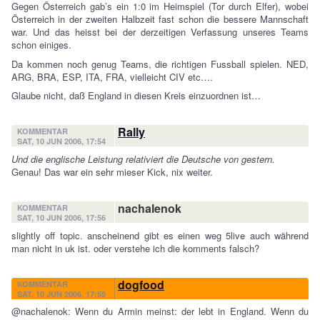
Gegen Österreich gab’s ein 1:0 im Heimspiel (Tor durch Elfer), wobei
Österreich in der zweiten Halbzeit fast schon die bessere Mannschaft
war. Und das heisst bei der derzeitigen Verfassung unseres Teams
schon einiges.
Da kommen noch genug Teams, die richtigen Fussball spielen. NED,
ARG, BRA, ESP, ITA, FRA, vielleicht CIV etc….
Glaube nicht, daß England in diesen Kreis einzuordnen ist…
Rally
KOMMENTAR
SAT, 10 JUN 2006, 17:54
Und die englische Leistung relativiert die Deutsche von gestern.
Genau! Das war ein sehr mieser Kick, nix weiter.
nachalenok
KOMMENTAR
SAT, 10 JUN 2006, 17:56
slightly off topic. anscheinend gibt es einen weg 5live auch während
man nicht in uk ist. oder verstehe ich die komments falsch?
dogfood
KOMMENTAR
SAT, 10 JUN 2006, 17:59
@nachalenok: Wenn du Armin meinst: der lebt in England. Wenn du