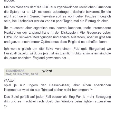
blogge.
Meines Wissens darf die BBC aus irgendwelchen rechtlichen Gruenden
die Spiele nur an UK residents uebertragen, deshalb bekommt Ihr die
nicht zu hoeren. Geruechterweise soll es wohl ueber Proxies moeglich
sein, bei Lifehacker war da vor ein paar Tagen mal ein Eintrag drueber.
Ihr muesstet aber eigentlich 606 hoeren koennen, recht interessante
Reaktionen der England Fans in der Diskussion. Viel Gesuelze ueber
Hitze und schwere Bedingungen und andere Ausreden, aber im grossen
und ganzen noch immer Optimismus dass England es schaffen kann.
Ich wohne gleich um die Ecke von einem Pub (mit Biergarten) wo
Fussball gezeigt wird, bis jetzt ist es ziemlich ruhig, ansonsten sind die
da lauter nachdem England gewonnen hat…
wiest
KOMMENTAR
SAT, 10 JUN 2006, 18:58
@Atterl
spiel ja nur ungern den Besserwisser, aber einen spanischen
Kommentar wirst du aus Trinidad sicher nicht bekommen ^^
Das Spiel gefällt auf jeden Fall besser als Eng-Par, is mehr Bewegung
drin und es macht einfach Spaß den Warriorz beim fighten zuzusehen
:>