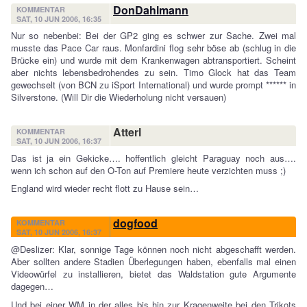
DonDahlmann
KOMMENTAR
SAT, 10 JUN 2006, 16:35
Nur so nebenbei: Bei der GP2 ging es schwer zur Sache. Zwei mal
musste das Pace Car raus. Monfardini flog sehr böse ab (schlug in die
Brücke ein) und wurde mit dem Krankenwagen abtransportiert. Scheint
aber nichts lebensbedrohendes zu sein. Timo Glock hat das Team
gewechselt (von BCN zu iSport International) und wurde prompt ****** in
Silverstone. (Will Dir die Wiederholung nicht versauen)
Atterl
KOMMENTAR
SAT, 10 JUN 2006, 16:37
Das ist ja ein Gekicke…. hoffentlich gleicht Paraguay noch aus….
wenn ich schon auf den O-Ton auf Premiere heute verzichten muss ;)
England wird wieder recht flott zu Hause sein…
dogfood
KOMMENTAR
SAT, 10 JUN 2006, 16:37
@Deslizer: Klar, sonnige Tage können noch nicht abgeschafft werden.
Aber sollten andere Stadien Überlegungen haben, ebenfalls mal einen
Videowürfel zu installieren, bietet das Waldstation gute Argumente
dagegen…
Und bei einer WM in der alles bis hin zur Kragenweite bei den Trikots