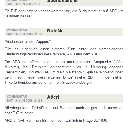
Spundflasche
SAT, 10 JUN 2006, 21:10
Ob TuT oder argentinischer Kommentar, die Bildqualität ist auf ARD um
KLassen besser.
NoteMe
KOMMENTAR
SAT, 10 JUN 2006, 21:33
*Gedanken_eines_Zappers*
Gibt es eigentlich einen tieferen Sinn hinter den verschiedenen
Einblendungsversionen bei Premiere, ARD und dem 2DF?
Die ARD hat offensichtlich Inserts internationalen Anspruchs (“Côte
d’Ivoire”), bei Premiere deutschtümelt es in Hamburg dagegen
(“Argentinien) und wenn es um die Spielstand- / Spielzeiteinblendungen
geht macht jeder sein eigenes Ding? (siehe 2DF mit der netten
Trikotfarbenidee am sonst lahmen Grauboxendesign)
Atterl
KOMMENTAR
SAT, 10 JUN 2006, 21:33
Allerdings kann DolbyDigital auf Premiere auch einiges… da muss ich
aber TuT zuhören…..
ARD u. ORF kommen für mich nicht wirklich in Frage da 16:9.