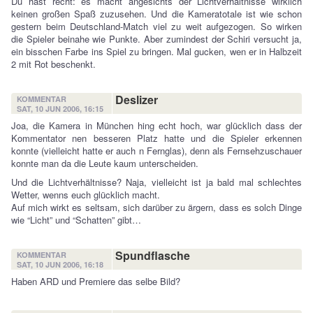
Du hast recht: es macht angesichts der Lichtverhältnisse wirklich
keinen großen Spaß zuzusehen. Und die Kameratotale ist wie schon
gestern beim Deutschland-Match viel zu weit aufgezogen. So wirken
die Spieler beinahe wie Punkte. Aber zumindest der Schiri versucht ja,
ein bisschen Farbe ins Spiel zu bringen. Mal gucken, wen er in Halbzeit
2 mit Rot beschenkt.
Deslizer
KOMMENTAR
SAT, 10 JUN 2006, 16:15
Joa, die Kamera in München hing echt hoch, war glücklich dass der
Kommentator nen besseren Platz hatte und die Spieler erkennen
konnte (vielleicht hatte er auch n Fernglas), denn als Fernsehzuschauer
konnte man da die Leute kaum unterscheiden.
Und die Lichtverhältnisse? Naja, vielleicht ist ja bald mal schlechtes
Wetter, wenns euch glücklich macht.
Auf mich wirkt es seltsam, sich darüber zu ärgern, dass es solch Dinge
wie “Licht” und “Schatten” gibt…
Spundflasche
KOMMENTAR
SAT, 10 JUN 2006, 16:18
Haben ARD und Premiere das selbe Bild?