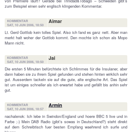
von Premiere läuft? Gerade bei Trinidad&Tobago – Schweden gibt’s
zum Beispiel einen sehr englisch klingenden Kommentar.
Aimar
KOMMENTAR
SAT, 10 JUN 2006, 18:50
Lt. Gerd Gottlob kein tolles Spiel. Also ich fand es ganz nett. Aber man
merkt halt woher der Gottlob kommt. Den mochte ich schon als Mopo
Mann nicht.
Jai
KOMMENTAR
SAT, 10 JUN 2006, 18:50
Die ersten 5 Minuten befürchtete ich Schlimmes für die Insulaner, aber
dann haben sie zu ihrem Spiel gefunden und stehen hinten wirklich sehr
gut. Ausserdem tackeln sie auf die gute, alte englische Art. Das Spiel
ist um einiges schneller als ich erwartet habe und gefällt bis anhin sehr
gut.
Armin
KOMMENTAR
SAT, 10 JUN 2006, 18:57
nachalenok: Ich lebe in Swindon/England und hoere BBC 5 live und in
Farbe ;-) Mein DAB Radio (gibt’s sowas in Deutschland?) steht direkt
auf dem Schreibtisch fuer besten Empfang waehrend ich surfe und