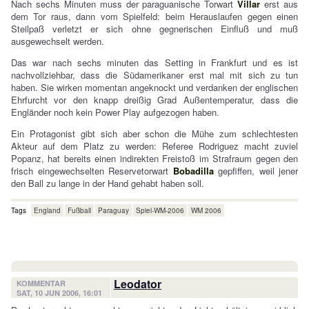
Nach sechs Minuten muss der paraguanische Torwart
Villar
erst aus
dem Tor raus, dann vom Spielfeld: beim Herauslaufen gegen einen
Steilpaß verletzt er sich ohne gegnerischen Einfluß und muß
ausgewechselt werden.
Das war nach sechs minuten das Setting in Frankfurt und es ist
nachvollziehbar, dass die Südamerikaner erst mal mit sich zu tun
haben. Sie wirken momentan angeknockt und verdanken der englischen
Ehrfurcht vor den knapp dreißig Grad Außentemperatur, dass die
Engländer noch kein Power Play aufgezogen haben.
Ein Protagonist gibt sich aber schon die Mühe zum schlechtesten
Akteur auf dem Platz zu werden: Referee Rodriguez macht zuviel
Popanz, hat bereits einen indirekten Freistoß im Strafraum gegen den
frisch eingewechselten Reservetorwart
Bobadilla
gepfiffen, weil jener
den Ball zu lange in der Hand gehabt haben soll.
Tags
England
Fußball
Paraguay
Spiel-WM-2006
WM 2006
Leodator
KOMMENTAR
SAT, 10 JUN 2006, 16:01