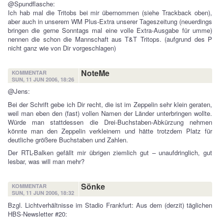
@Spundflasche:
Ich hab mal die Tritobs bei mir übernommen (siehe Trackback oben),
aber auch in unserem WM Plus-Extra unserer Tageszeitung (neuerdings
bringen die gerne Sonntags mal eine volle Extra-Ausgabe für umme)
nennen die schon die Mannschaft aus T&T Tritops. (aufgrund des P
nicht ganz wie von Dir vorgeschlagen)
NoteMe
KOMMENTAR
SUN, 11 JUN 2006, 18:26
@Jens:
Bei der Schrift gebe ich Dir recht, die ist im Zeppelin sehr klein geraten,
weil man eben den (fast) vollen Namen der Länder unterbringen wollte.
Würde man stattdessen die Drei-Buchstaben-Abkürzung nehmen
könnte man den Zeppelin verkleinern und hätte trotzdem Platz für
deutliche größere Buchstaben und Zahlen.
Der RTL-Balken gefällt mir übrigen ziemlich gut – unaufdringlich, gut
lesbar, was will man mehr?
Sönke
KOMMENTAR
SUN, 11 JUN 2006, 18:32
Bzgl. Lichtverhältnisse im Stadio Frankfurt: Aus dem (derzit) täglichen
HBS-Newsletter #20: