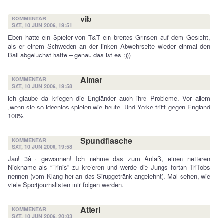
vib
KOMMENTAR
SAT, 10 JUN 2006, 19:51
Eben hatte ein Spieler von T&T ein breites Grinsen auf dem Gesicht,
als er einem Schweden an der linken Abwehrseite wieder einmal den
Ball abgeluchst hatte – genau das ist es :)))
Aimar
KOMMENTAR
SAT, 10 JUN 2006, 19:58
ich glaube da kriegen die Engländer auch ihre Probleme. Vor allem
,wenn sie so ideenlos spielen wie heute. Und Yorke trifft gegen England
100%
Spundflasche
KOMMENTAR
SAT, 10 JUN 2006, 19:58
Jau! 3â‚¬ gewonnen! Ich nehme das zum Anlaß, einen netteren
Nickname als “Trinis” zu kreieren und werde die Jungs fortan TriTobs
nennen (vom Klang her an das Sirupgetränk angelehnt). Mal sehen, wie
viele Sportjournalisten mir folgen werden.
Atterl
KOMMENTAR
SAT, 10 JUN 2006, 20:03