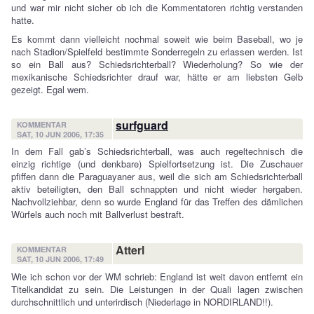
und war mir nicht sicher ob ich die Kommentatoren richtig verstanden
hatte.
Es kommt dann vielleicht nochmal soweit wie beim Baseball, wo je
nach Stadion/Spielfeld bestimmte Sonderregeln zu erlassen werden. Ist
so ein Ball aus? Schiedsrichterball? Wiederholung? So wie der
mexikanische Schiedsrichter drauf war, hätte er am liebsten Gelb
gezeigt. Egal wem.
surfguard
KOMMENTAR
SAT, 10 JUN 2006, 17:35
In dem Fall gab’s Schiedsrichterball, was auch regeltechnisch die
einzig richtige (und denkbare) Spielfortsetzung ist. Die Zuschauer
pfiffen dann die Paraguayaner aus, weil die sich am Schiedsrichterball
aktiv beteiligten, den Ball schnappten und nicht wieder hergaben.
Nachvollziehbar, denn so wurde England für das Treffen des dämlichen
Würfels auch noch mit Ballverlust bestraft.
Atterl
KOMMENTAR
SAT, 10 JUN 2006, 17:49
Wie ich schon vor der WM schrieb: England ist weit davon entfernt ein
Titelkandidat zu sein. Die Leistungen in der Quali lagen zwischen
durchschnittlich und unterirdisch (Niederlage in NORDIRLAND!!).