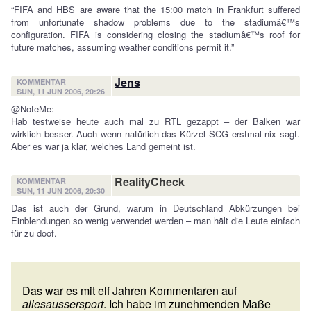
“FIFA and HBS are aware that the 15:00 match in Frankfurt suffered
from unfortunate shadow problems due to the stadiumâ€™s
configuration. FIFA is considering closing the stadiumâ€™s roof for
future matches, assuming weather conditions permit it.”
Jens
KOMMENTAR
SUN, 11 JUN 2006, 20:26
@NoteMe:
Hab testweise heute auch mal zu RTL gezappt – der Balken war
wirklich besser. Auch wenn natürlich das Kürzel SCG erstmal nix sagt.
Aber es war ja klar, welches Land gemeint ist.
RealityCheck
KOMMENTAR
SUN, 11 JUN 2006, 20:30
Das ist auch der Grund, warum in Deutschland Abkürzungen bei
Einblendungen so wenig verwendet werden – man hält die Leute einfach
für zu doof.
Das war es mit elf Jahren Kommentaren auf
allesaussersport
. Ich habe im zunehmenden Maße