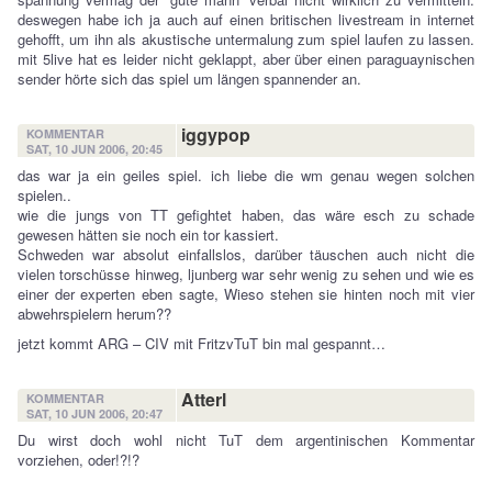
deswegen habe ich ja auch auf einen britischen livestream in internet
gehofft, um ihn als akustische untermalung zum spiel laufen zu lassen.
mit 5live hat es leider nicht geklappt, aber über einen paraguaynischen
sender hörte sich das spiel um längen spannender an.
iggypop
KOMMENTAR
SAT, 10 JUN 2006, 20:45
das war ja ein geiles spiel. ich liebe die wm genau wegen solchen
spielen..
wie die jungs von TT gefightet haben, das wäre esch zu schade
gewesen hätten sie noch ein tor kassiert.
Schweden war absolut einfallslos, darüber täuschen auch nicht die
vielen torschüsse hinweg, ljunberg war sehr wenig zu sehen und wie es
einer der experten eben sagte, Wieso stehen sie hinten noch mit vier
abwehrspielern herum??
jetzt kommt ARG – CIV mit FritzvTuT bin mal gespannt…
Atterl
KOMMENTAR
SAT, 10 JUN 2006, 20:47
Du wirst doch wohl nicht TuT dem argentinischen Kommentar
vorziehen, oder!?!?