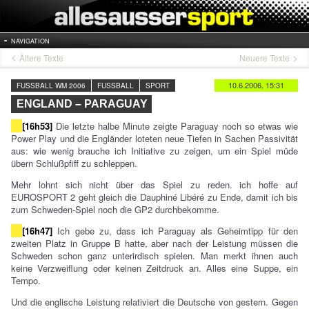
NAVIGATION
Ältere Texte
Neuere Texte
10.6.2006, 15:31
FUSSBALL WM 2006
FUSSBALL
SPORT
ENGLAND – PARAGUAY
[16h53]
Die letzte halbe Minute zeigte Paraguay noch so etwas wie
Power Play und die Engländer loteten neue Tiefen in Sachen Passivität
aus: wie wenig brauche ich Initiative zu zeigen, um ein Spiel müde
übern Schlußpfiff zu schleppen.
Mehr lohnt sich nicht über das Spiel zu reden. ich hoffe auf
EUROSPORT 2 geht gleich die Dauphiné Libéré zu Ende, damit ich bis
zum Schweden-Spiel noch die GP2 durchbekomme.
[16h47]
Ich gebe zu, dass ich Paraguay als Geheimtipp für den
zweiten Platz in Gruppe B hatte, aber nach der Leistung müssen die
Schweden schon ganz unterirdisch spielen. Man merkt ihnen auch
keine Verzweiflung oder keinen Zeitdruck an. Alles eine Suppe, ein
Tempo.
Und die englische Leistung relativiert die Deutsche von gestern. Gegen