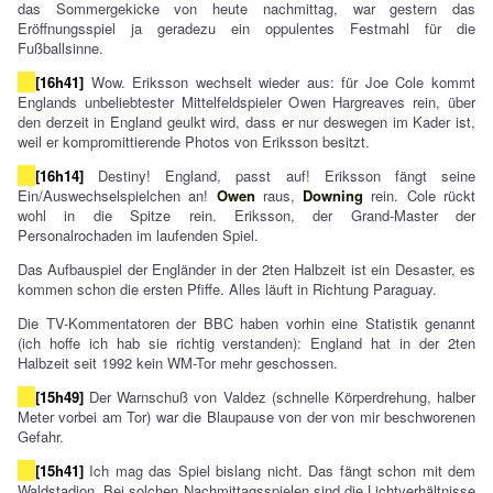
das Sommergekicke von heute nachmittag, war gestern das
Eröffnungsspiel ja geradezu ein oppulentes Festmahl für die
Fußballsinne.
[16h41]
Wow. Eriksson wechselt wieder aus: für Joe Cole kommt
Englands unbeliebtester Mittelfeldspieler Owen Hargreaves rein, über
den derzeit in England geulkt wird, dass er nur deswegen im Kader ist,
weil er kompromittierende Photos von Eriksson besitzt.
[16h14]
Destiny! England, passt auf! Eriksson fängt seine
Ein/Auswechselspielchen an!
Owen
raus,
Downing
rein. Cole rückt
wohl in die Spitze rein. Eriksson, der Grand-Master der
Personalrochaden im laufenden Spiel.
Das Aufbauspiel der Engländer in der 2ten Halbzeit ist ein Desaster, es
kommen schon die ersten Pfiffe. Alles läuft in Richtung Paraguay.
Die TV-Kommentatoren der BBC haben vorhin eine Statistik genannt
(ich hoffe ich hab sie richtig verstanden): England hat in der 2ten
Halbzeit seit 1992 kein WM-Tor mehr geschossen.
[15h49]
Der Warnschuß von Valdez (schnelle Körperdrehung, halber
Meter vorbei am Tor) war die Blaupause von der von mir beschworenen
Gefahr.
[15h41]
Ich mag das Spiel bislang nicht. Das fängt schon mit dem
Waldstadion. Bei solchen Nachmittagsspielen sind die Lichtverhältnisse