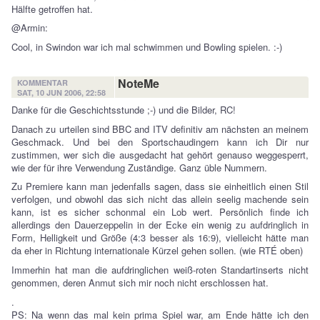
Hälfte getroffen hat.
@Armin:
Cool, in Swindon war ich mal schwimmen und Bowling spielen. :-)
NoteMe
KOMMENTAR
SAT, 10 JUN 2006, 22:58
Danke für die Geschichtsstunde ;-) und die Bilder, RC!
Danach zu urteilen sind BBC and ITV definitiv am nächsten an meinem
Geschmack. Und bei den Sportschaudingern kann ich Dir nur
zustimmen, wer sich die ausgedacht hat gehört genauso weggesperrt,
wie der für ihre Verwendung Zuständige. Ganz üble Nummern.
Zu Premiere kann man jedenfalls sagen, dass sie einheitlich einen Stil
verfolgen, und obwohl das sich nicht das allein seelig machende sein
kann, ist es sicher schonmal ein Lob wert. Persönlich finde ich
allerdings den Dauerzeppelin in der Ecke ein wenig zu aufdringlich in
Form, Helligkeit und Größe (4:3 besser als 16:9), vielleicht hätte man
da eher in Richtung internationale Kürzel gehen sollen. (wie RTÉ oben)
Immerhin hat man die aufdringlichen weiß-roten Standartinserts nicht
genommen, deren Anmut sich mir noch nicht erschlossen hat.
.
PS: Na wenn das mal kein prima Spiel war, am Ende hätte ich den