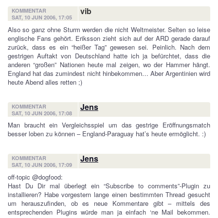
vib
KOMMENTAR
SAT, 10 JUN 2006, 17:05
Also so ganz ohne Sturm werden die nicht Weltmeister. Selten so leise
englische Fans gehört. Eriksson zieht sich auf der ARD gerade darauf
zurück, dass es ein “heißer Tag” gewesen sei. Peinlich. Nach dem
gestrigen Auftakt von Deutschland hatte ich ja befürchtet, dass die
anderen “großen” Nationen heute mal zeigen, wo der Hammer hängt.
England hat das zumindest nicht hinbekommen… Aber Argentinien wird
heute Abend alles retten ;)
Jens
KOMMENTAR
SAT, 10 JUN 2006, 17:08
Man braucht ein Vergleichsspiel um das gestrige Eröffnungsmatch
besser loben zu können – England-Paraguay hat’s heute ermöglicht. :)
Jens
KOMMENTAR
SAT, 10 JUN 2006, 17:09
off-topic @dogfood:
Hast Du Dir mal überlegt ein “Subscribe to comments”-Plugin zu
installieren? Habe vorgestern lange einen bestimmten Thread gesucht
um herauszufinden, ob es neue Kommentare gibt – mittels des
entsprechenden Plugins würde man ja einfach ‘ne Mail bekommen.