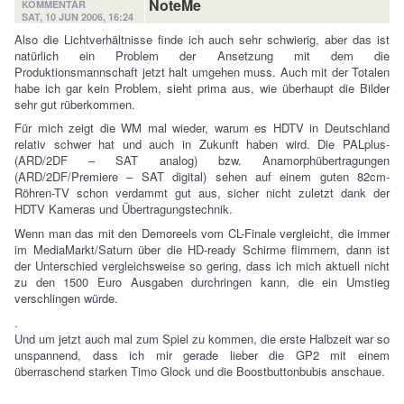
NoteMe
KOMMENTAR
SAT, 10 JUN 2006, 16:24
Also die Lichtverhältnisse finde ich auch sehr schwierig, aber das ist
natürlich ein Problem der Ansetzung mit dem die
Produktionsmannschaft jetzt halt umgehen muss. Auch mit der Totalen
habe ich gar kein Problem, sieht prima aus, wie überhaupt die Bilder
sehr gut rüberkommen.
Für mich zeigt die WM mal wieder, warum es HDTV in Deutschland
relativ schwer hat und auch in Zukunft haben wird. Die PALplus-
(ARD/2DF – SAT analog) bzw. Anamorphübertragungen
(ARD/2DF/Premiere – SAT digital) sehen auf einem guten 82cm-
Röhren-TV schon verdammt gut aus, sicher nicht zuletzt dank der
HDTV Kameras und Übertragungstechnik.
Wenn man das mit den Demoreels vom CL-Finale vergleicht, die immer
im MediaMarkt/Saturn über die HD-ready Schirme flimmern, dann ist
der Unterschied vergleichsweise so gering, dass ich mich aktuell nicht
zu den 1500 Euro Ausgaben durchringen kann, die ein Umstieg
verschlingen würde.
.
Und um jetzt auch mal zum Spiel zu kommen, die erste Halbzeit war so
unspannend, dass ich mir gerade lieber die GP2 mit einem
überraschend starken Timo Glock und die Boostbuttonbubis anschaue.