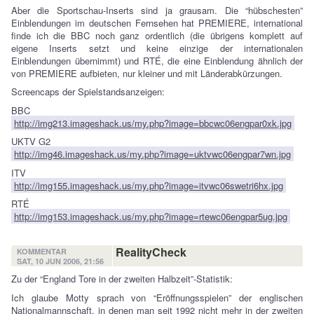
Aber die Sportschau-Inserts sind ja grausam. Die “hübschesten”
Einblendungen im deutschen Fernsehen hat PREMIERE, international
finde ich die BBC noch ganz ordentlich (die übrigens komplett auf
eigene Inserts setzt und keine einzige der internationalen
Einblendungen übernimmt) und RTÉ, die eine Einblendung ähnlich der
von PREMIERE aufbieten, nur kleiner und mit Länderabkürzungen.
Screencaps der Spielstandsanzeigen:
BBC
http://img213.imageshack.us/my.php?image=bbcwc06engpar0xk.jpg
UKTV G2
http://img46.imageshack.us/my.php?image=uktvwc06engpar7wn.jpg
ITV
http://img155.imageshack.us/my.php?image=itvwc06swetri6hx.jpg
RTÉ
http://img153.imageshack.us/my.php?image=rtewc06engpar5ug.jpg
RealityCheck
KOMMENTAR
SAT, 10 JUN 2006, 21:56
Zu der “England Tore in der zweiten Halbzeit”-Statistik:
Ich glaube Motty sprach von “Eröffnungsspielen” der englischen
Nationalmannschaft, in denen man seit 1992 nicht mehr in der zweiten