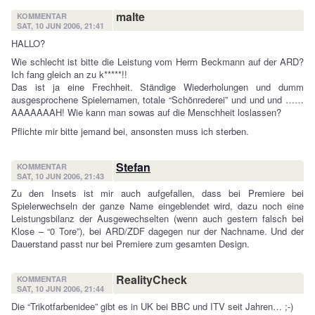
malte
KOMMENTAR
SAT, 10 JUN 2006, 21:41
HALLO?
Wie schlecht ist bitte die Leistung vom Herrn Beckmann auf der ARD?
Ich fang gleich an zu k*****!!
Das ist ja eine Frechheit. Ständige Wiederholungen und dumm
ausgesprochene Spielernamen, totale “Schönrederei” und und und ……
AAAAAAAH! Wie kann man sowas auf die Menschheit loslassen?
Pflichte mir bitte jemand bei, ansonsten muss ich sterben.
Stefan
KOMMENTAR
SAT, 10 JUN 2006, 21:43
Zu den Insets ist mir auch aufgefallen, dass bei Premiere bei
Spielerwechseln der ganze Name eingeblendet wird, dazu noch eine
Leistungsbilanz der Ausgewechselten (wenn auch gestern falsch bei
Klose – “0 Tore”), bei ARD/ZDF dagegen nur der Nachname. Und der
Dauerstand passt nur bei Premiere zum gesamten Design.
RealityCheck
KOMMENTAR
SAT, 10 JUN 2006, 21:44
Die “Trikotfarbenidee” gibt es in UK bei BBC und ITV seit Jahren… ;-)