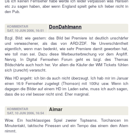
Da ich keinen Fernseher habe werde ich leider verpassen was Hansen
etc zu sagen haben, aber wenn England spielt gehe ich lieber nicht in
den Pub.
DonDahlmann
KOMMENTAR
SAT, 10 JUN 2006, 16:51
Bzgl. Bild: wie gestern: das Bild bei Premiere ist deutlich unschärfer
und verwaschener, als das von ARD/ZDF. Ne Unverschämtheit
eigentlich, wenn man bedenkt, wie sehr Premiere damit geworben hat,
wie toll man sei. Dazu diese Werbeunterbrechung vor dem Anpfiff.
Nervig. In Digital Fernsehen Forum geht es bzgl. des Themas
Bildschärfe auch hoch her. Vor allem die Käufer der WM Tickets fühlen
sich (zurecht) verarscht.
Was HD angeht: ich bin da auch nicht überzeugt. Ich hab mir im Januar
einen 16:9 Fernseher zugelegt (Thomson) mit 100hz usw. Wenn ich
dagegen die Bilder auf einem HD im Laden sehe, muss ich auch sagen,
dass die so viel besser nicht sind. Eher marginal.
Aimar
KOMMENTAR
SAT, 10 JUN 2006, 16:54
Wow. Ein hochklassiges Spiel zweier Topteams. Torchancen im
Minutentakt, taktische Finessen und ein Tempo das einem dem Atem
nimmt.