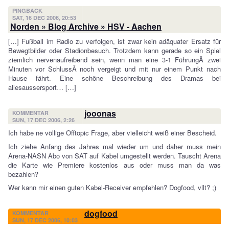
PINGBACK
SAT, 16 DEC 2006, 20:53
Norden » Blog Archive » HSV - Aachen
[…] Fußball im Radio zu verfolgen, ist zwar kein adäquater Ersatz für
Bewegtbilder oder Stadionbesuch. Trotzdem kann gerade so ein Spiel
ziemlich nervenaufreibend sein, wenn man eine 3-1 FührungÂ zwei
Minuten vor SchlussÂ noch vergeigt und mit nur einem Punkt nach
Hause fährt. Eine schöne Beschreibung des Dramas bei
allesaussersport… […]
jooonas
KOMMENTAR
SUN, 17 DEC 2006, 2:26
Ich habe ne völlige Offtopic Frage, aber vielleicht weiß einer Bescheid.
Ich ziehe Anfang des Jahres mal wieder um und daher muss mein
Arena-NASN Abo von SAT auf Kabel umgestellt werden. Tauscht Arena
die Karte wie Premiere kostenlos aus oder muss man da was
bezahlen?
Wer kann mir einen guten Kabel-Receiver empfehlen? Dogfood, vllt? ;)
dogfood
KOMMENTAR
SUN, 17 DEC 2006, 10:03