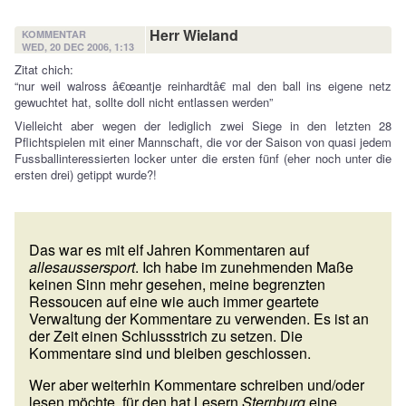
Herr Wieland
KOMMENTAR
WED, 20 DEC 2006, 1:13
Zitat chich:
“nur weil walross â€œantje reinhardtâ€ mal den ball ins eigene netz
gewuchtet hat, sollte doll nicht entlassen werden”
Vielleicht aber wegen der lediglich zwei Siege in den letzten 28
Pflichtspielen mit einer Mannschaft, die vor der Saison von quasi jedem
Fussballinteressierten locker unter die ersten fünf (eher noch unter die
ersten drei) getippt wurde?!
Das war es mit elf Jahren Kommentaren auf
allesaussersport
. Ich habe im zunehmenden Maße
keinen Sinn mehr gesehen, meine begrenzten
Ressoucen auf eine wie auch immer geartete
Verwaltung der Kommentare zu verwenden. Es ist an
der Zeit einen Schlussstrich zu setzen. Die
Kommentare sind und bleiben geschlossen.
Wer aber weiterhin Kommentare schreiben und/oder
lesen möchte, für den hat Lesern
Sternburg
eine