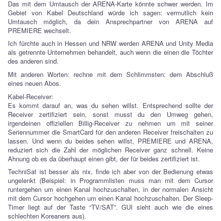
Das mit dem Umtausch der ARENA-Karte könnte schwer werden. Im
Gebiet von Kabel Deutschland würde ich sagen: vermutlich kein
Umtausch möglich, da dein Ansprechpartner von ARENA auf
PREMIERE wechselt.
Ich fürchte auch in Hessen und NRW werden ARENA und Unity Media
als getrennte Unternehmen behandelt, auch wenn die einen die Töchter
des anderen sind.
Mit anderen Worten: rechne mit dem Schlimmsten: dem Abschluß
eines neuen Abos.
Kabel-Receiver:
Es kommt darauf an, was du sehen willst. Entsprechend sollte der
Receiver zertifiziert sein, sonst musst du den Umweg gehen,
irgendeinen offiziellen Billig-Receiver zu nehmen um mit seiner
Seriennummer die SmartCard für den anderen Receiver freischalten zu
lassen. Und wenn du beides sehen willst, PREMIERE und ARENA,
reduziert sich die Zahl der möglichen Receiver ganz schnell. Keine
Ahnung ob es da überhaupt einen gibt, der für beides zertifiziert ist.
TechniSat ist besser als nix, finde ich aber von der Bedienung etwas
ungelenkt (Beispiel: in Programmlisten muss man mit dem Cursor
runtergehen um einen Kanal hochzuschalten, in der normalen Ansicht
mit dem Cursor hochgehen um einen Kanal hochzuschalten. Der Sleep-
Timer liegt auf der Taste “TV/SAT”. GUI sieht auch wie die eines
schlechten Koreaners aus).