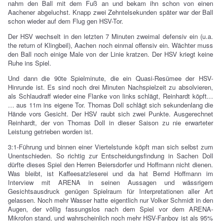
nahm den Ball mit dem Fuß an und bekam ihn schon von einen
Aachener abgeluchst. Knapp zwei Zehntelsekunden später war der Ball
schon wieder auf dem Flug gen HSV-Tor.
Der HSV wechselt in den letzten 7 Minuten zweimal defensiv ein (u.a.
the return of Klingbeil), Aachen noch einmal offensiv ein. Wächter muss
den Ball noch einige Male von der Linie kratzen. Der HSV kriegt keine
Ruhe ins Spiel.
Und dann die 90te Spielminute, die ein Quasi-Resümee der HSV-
Hinrunde ist. Es sind noch drei Minuten Nachspielzeit zu absolvieren,
als Schlaudraff wieder eine Flanke von links schlägt, Reinhardt köpft…
… aus 11m ins eigene Tor. Thomas Doll schlägt sich sekundenlang die
Hände vors Gesicht. Der HSV raubt sich zwei Punkte. Ausgerechnet
Reinhardt, der von Thomas Doll in dieser Saison zu nie erwarteter
Leistung getrieben worden ist.
3:1-Führung und binnen einer Viertelstunde köpft man sich selbst zum
Unentschieden. So richtig zur Entscheidungsfindung in Sachen Doll
dürfte dieses Spiel den Herren Beiersdorfer und Hoffmann nicht dienen.
Was bleibt, ist Kaffeesatzleserei und da hat Bernd Hoffmann im
Interview mit ARENA in seinen Aussagen und wässrigem
Gesichtsausdruck genügen Spielraum für Interpretationen aller Art
gelassen. Noch mehr Wasser hatte eigentlich nur Volker Schmidt in den
Augen, der völlig fassungslos nach dem Spiel vor dem ARENA-
Mikrofon stand, und wahrscheinlich noch mehr HSV-Fanboy ist als 95%