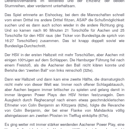
Defensivverhaltens im Mittelfeld und der Effizienz der beiden
Sturmreihen, aber verdammt unterhaltsam.
Das Spiel erinnerte an Eishockey, bei dem die Mannschaften schnell
vom einen Drittel ins andere Drittel flitzen, ASAP die Schußmöglichkeit
suchen und es dann auch schon wieder in die andere Richtung ging.
Und so kamen nach 90 Minuten 21 Torschüße für Aachen und 25
Torschüße für den HSV raus (der Ticker von Bundesliga.de sprich von
16:27 Torschüßen) zusammen. Das ist knapp doppelt soviel wie
Bundesliga-Durchschnitt.
Der HSV in der ersten Halbzeit mit mehr Torschüßen, aber Aachen mit
einigen 100%igen auf dem Schlappen. Die Hamburger Führung fiel nach
einem Freistoß, als die Aachener den Ball nicht klären konnte und
Berisha den “zweiten Ball” von links reinschoß (32te).
Dann war Halbzeit und dann kam eine zweite Hälfte, die dramaturgisch
nicht mehr von dieser Welt war. Immer noch offener Schlagabtausch,
aber Aachen begann immer britischer zu spielen und gelang damit in
immer längeren Power Plays den HSV hinten festzunageln. Dem
Ausgleich durch Reghecampf nach einem etwas geschmäcklerischen
Elfmeter von Colin Benjamin an Klitzpera (62te), folgte die Revanche
von Colin Benjamin, der bei einer Flanke von Mahdavikia völlig
alleingelassen am zweiten Pfosten im Tiefflug einköpfte (67te).
Es ging weiter mit immer stärker werdenden Aachener Power Play, eine