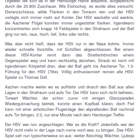
Urgewalt die sich da in der Hamburger Hälfte abspielte, aufgepeitscht
durch die 20.800 Zuschauer. Wie Eishockey, es wurde alles versucht:
Distanzschüsse, wilde Flanken in den Torraum rein und der HSV
verlegte sich immer mehr auf Konter. Der HSV wackelte und wankte,
die Aachener Flügel konnten immer ungestörter flanken. Irgendwann
konzentrierten sich knapp 16 Feldspieler in den Strafraum und der Ball
ging nur rein, raus, hoch, tief, links oder rechts.
Was aber nicht hieß, dass der HSV nur in der Nase bohrte. Immer
wieder schnelle Vorstöße, mit Schüßen abgeschlossen. Bei einem
dieser HSV-Konter rennt dann das Streifenhörnchen einem
Gegenspieler weg und kann rechtzeitig abziehen, Straub ist noch mit
irgendeinem Körperteil dran, aber der Ball geht ins Aachener Tor, 1:3-
Führung für den HSV (76te). Völlig enthusiasmiert rennen alle HSV-
Spieler zu Thomas Doll.
Aachen machte weiter wo es aufhörte und drosch den Ball aus allen
Lagen in den Strafraum und aufs Tor. Der HSV kann sich nicht befreien,
Torwart Wächter, der schon zuvor mit einigen Glanzparaden
Wiedergutmachung betrieb, konnte einen Kopfball klären, doch Fiel
kann mit einer artistischen Flugeinlage den abprallenden Ball nochmal
aufs Tor bringen, 2:3, nur eine Minute nach dem Hamburger Treffer.
Der HSV war nun angeschlagen. War es die Kraft? Jedenfalls war der
HSV nicht mehr in der Lage nach vorne noch was zu bringen. Das HSV-
Spiel sah nun typischerweise so aus: weiter Abschlag Wächter, Ljuboja