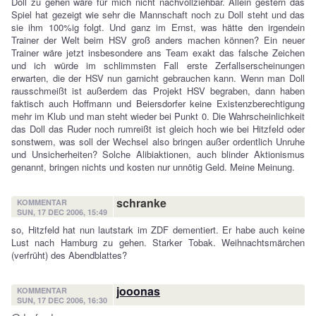
Doll zu gehen wäre für mich nicht nachvollziehbar. Allein gestern das
Spiel hat gezeigt wie sehr die Mannschaft noch zu Doll steht und das
sie ihm 100%ig folgt. Und ganz im Ernst, was hätte den irgendein
Trainer der Welt beim HSV groß anders machen können? Ein neuer
Trainer wäre jetzt insbesondere ans Team exakt das falsche Zeichen
und ich würde im schlimmsten Fall erste Zerfallserscheinungen
erwarten, die der HSV nun garnicht gebrauchen kann. Wenn man Doll
rausschmeißt ist außerdem das Projekt HSV begraben, dann haben
faktisch auch Hoffmann und Beiersdorfer keine Existenzberechtigung
mehr im Klub und man steht wieder bei Punkt 0. Die Wahrscheinlichkeit
das Doll das Ruder noch rumreißt ist gleich hoch wie bei Hitzfeld oder
sonstwem, was soll der Wechsel also bringen außer ordentlich Unruhe
und Unsicherheiten? Solche Alibiaktionen, auch blinder Aktionismus
genannt, bringen nichts und kosten nur unnötig Geld. Meine Meinung.
schranke
KOMMENTAR
SUN, 17 DEC 2006, 15:49
so, Hitzfeld hat nun lautstark im ZDF dementiert. Er habe auch keine
Lust nach Hamburg zu gehen. Starker Tobak. Weihnachtsmärchen
(verfrüht) des Abendblattes?
jooonas
KOMMENTAR
SUN, 17 DEC 2006, 16:30