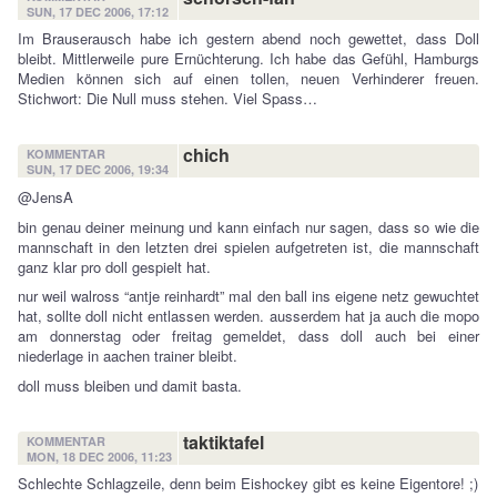
SUN, 17 DEC 2006, 17:12
Im Brauserausch habe ich gestern abend noch gewettet, dass Doll
bleibt. Mittlerweile pure Ernüchterung. Ich habe das Gefühl, Hamburgs
Medien können sich auf einen tollen, neuen Verhinderer freuen.
Stichwort: Die Null muss stehen. Viel Spass…
chich
KOMMENTAR
SUN, 17 DEC 2006, 19:34
@JensA
bin genau deiner meinung und kann einfach nur sagen, dass so wie die
mannschaft in den letzten drei spielen aufgetreten ist, die mannschaft
ganz klar pro doll gespielt hat.
nur weil walross “antje reinhardt” mal den ball ins eigene netz gewuchtet
hat, sollte doll nicht entlassen werden. ausserdem hat ja auch die mopo
am donnerstag oder freitag gemeldet, dass doll auch bei einer
niederlage in aachen trainer bleibt.
doll muss bleiben und damit basta.
taktiktafel
KOMMENTAR
MON, 18 DEC 2006, 11:23
Schlechte Schlagzeile, denn beim Eishockey gibt es keine Eigentore! ;)