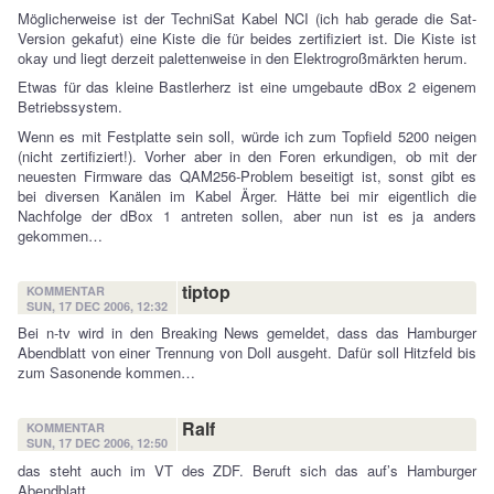
Möglicherweise ist der TechniSat Kabel NCI (ich hab gerade die Sat-
Version gekafut) eine Kiste die für beides zertifiziert ist. Die Kiste ist
okay und liegt derzeit palettenweise in den Elektrogroßmärkten herum.
Etwas für das kleine Bastlerherz ist eine umgebaute dBox 2 eigenem
Betriebssystem.
Wenn es mit Festplatte sein soll, würde ich zum Topfield 5200 neigen
(nicht zertifiziert!). Vorher aber in den Foren erkundigen, ob mit der
neuesten Firmware das QAM256-Problem beseitigt ist, sonst gibt es
bei diversen Kanälen im Kabel Ärger. Hätte bei mir eigentlich die
Nachfolge der dBox 1 antreten sollen, aber nun ist es ja anders
gekommen…
tiptop
KOMMENTAR
SUN, 17 DEC 2006, 12:32
Bei n-tv wird in den Breaking News gemeldet, dass das Hamburger
Abendblatt von einer Trennung von Doll ausgeht. Dafür soll Hitzfeld bis
zum Sasonende kommen…
Ralf
KOMMENTAR
SUN, 17 DEC 2006, 12:50
das steht auch im VT des ZDF. Beruft sich das auf’s Hamburger
Abendblatt.