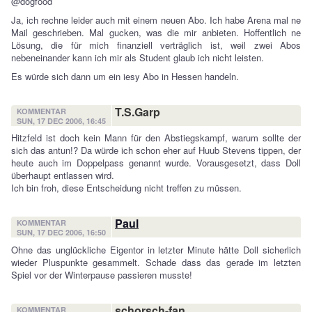
@dogfood
Ja, ich rechne leider auch mit einem neuen Abo. Ich habe Arena mal ne
Mail geschrieben. Mal gucken, was die mir anbieten. Hoffentlich ne
Lösung, die für mich finanziell verträglich ist, weil zwei Abos
nebeneinander kann ich mir als Student glaub ich nicht leisten.
Es würde sich dann um ein iesy Abo in Hessen handeln.
T.S.Garp
KOMMENTAR
SUN, 17 DEC 2006, 16:45
Hitzfeld ist doch kein Mann für den Abstiegskampf, warum sollte der
sich das antun!? Da würde ich schon eher auf Huub Stevens tippen, der
heute auch im Doppelpass genannt wurde. Vorausgesetzt, dass Doll
überhaupt entlassen wird.
Ich bin froh, diese Entscheidung nicht treffen zu müssen.
Paul
KOMMENTAR
SUN, 17 DEC 2006, 16:50
Ohne das unglückliche Eigentor in letzter Minute hätte Doll sicherlich
wieder Pluspunkte gesammelt. Schade dass das gerade im letzten
Spiel vor der Winterpause passieren musste!
schorsch-fan
KOMMENTAR