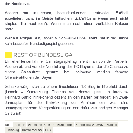
der Nordkurve.
Aachen hat immensen, beeindruckenden, kraftvollen Fußball
abgeliefert, ganz im Geiste britischen Kick’n’Rushs (wenn auch nicht
stupide “Ball-hoch-rein”). Wenn man noch einen veritablen Knipser
hätte…
Wer auf erdigen Blut, Boden & Schweiß-Fußball steht, hat in der Runde
kein besseres Bundesligaspiel gesehen.
REST OF BUNDESLIGA
Ein eher lendenlahmer Samstagsspieltag, sieht man von der Partie in
Aachen ab und von der Vorstellung des FC Bayerns, der die Chance zu
einem Galaauftritt genutzt hat. teilweise wirklich famose
Offensivaktionen der Bayern.
Schalke würgt sich zu einem lincolnlosen 1:0-Sieg in Bielefeld durch
(Lincoln = Kniereizung). Thomas von Heesen pisst im Interview
Reinhard Saftig hinreichend dezent an den Karren (er fordert ein Zwei-
Jahresplan für die Entwicklung der Arminen ein, was eine
unausgesprochene Kriegserklärung an den dafür zuständigen Manager
Saftig ist).
Tags
Aachen
Alemannia Aachen
Bundesliga
Bundesliga 2006/07
Fußball
Hamburg
Hamburger SV
HSV