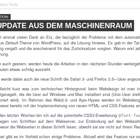
ltere Texte
NTERN
UPDATE AUS DEM MASCHINENRAUM
t einmal vielen Dank an Erz, der bezüglich der Probleme mit dem automat
aue
Default-Theme
von WordPress, auf die Lösung hinwies. Es gab in der Tat 
lig vergaß und die anscheinend für das Zurücksetzen sorgten. Warum erst je
nung.
 auch gestern, werden heute die Arbeiten in den nächsten Stunden weitergeh
uten etwas schräg aussieht.
 werde dabei auch die neue Schrift die Safari 3- und Firefox 3.5+-User ange
lleicht kurz was zum technischen Hintergrund: beim Webdesign ist man in
tgenagelt, die die User auf Windows und Mac installiert sind (Unix-User stel
noriert wird). Im Rahmen des Web2.0- und Ajax-Hypes werden im Webdesign
wser bereits mit der Implementierung von neuen HTML- und CSS-Features a
den letzten Wochen bin ich auf die potentielle CSS3-Erweiterung
@font-fa
legen von Schriften auf dem Webserver, zur Einbindung auf den Websei
wser die Webseiten in dieser Schrift lesen, obwohl sie sie nicht auf ihrem Rec
ei gibt es im Vorfeld schon einige Probleme. Aktuell wird das Feature nur v