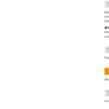
K
T
Mwa
mic
Ser
@d
we
zus
K
T
Die
K
T
Mac
K
T
Ich