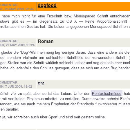
dogfood
OMMENTAR
UE, 26 MAY 2009, 22:46
 habe mich nicht für eine Fixschrift bzw. Monospaced Schrift entschieden,
ndows gibt es — im Gegensatz zu OS X — keine Proportionalschrift d
reibmaschinen-Gestus hat. Die beiden angegebenen Monospaced-Schriften s
Roman
OMMENTAR
ED, 27 MAY 2009, 21:24
 glaube die “Bug”-Wahrnehmung lag weniger daran, dass eine andere als die
de, sondern vielmehr am schlechten Schriftbild der verwendeten Schrift 
igen Stellen war die Schrift wirklich schlecht lesbar und sag deshalb eher nac
habe ich jedenfalls den Schluss gezogen, dass es sich um einen Bug handelt
erz
OMMENTAR
UN, 7 JUN 2009, 13:02
ürlich viel zu spät, aber so ist das Leben. Unter der
Kontextschmiede
habe
 mit vertikalem Rhythmus arbeitet, zu erstellen. Dummerweise scheint Firefox
rendert, wie sie nach meinem Empfinden der Standards funktionieren müsste.
len parallel.
 ja, wir schreiben auch über Sport und sind seit gestern online.