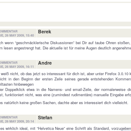
Berek
OMMENTAR
UE, 26 MAY 2009, 15:40
h wenn “geschmäcklerische Diskussionen” bei Dir auf taube Ohren stoßen,
m lesen angestrengt hat. Die aktuelle ist für meine Augen deutlich angenehme
Andre
OMMENTAR
UE, 26 MAY 2009, 16:11
 weiß nicht, ob das jetzt so interessant für dich ist, aber unter Firefox 3.0.1
nicht in den Beginn der ersten Zeile seines gerade entstehenden Kommen
iltasten hinbewegen
er Doppelklick etwa in die Namens- und email-Zeile, der normalerweise di
st, funktioniert nicht, was eine (zumindest rudimentäre) manuelle Eingabe erf
es natürlich keine großen Sachen, dachte aber es interessiert dich vielleicht.
Stefan
OMMENTAR
UE, 26 MAY 2009, 20:14
 es wirklich ideal, mit “Helvetica Neue” eine Schrift als Standard, vorzuge