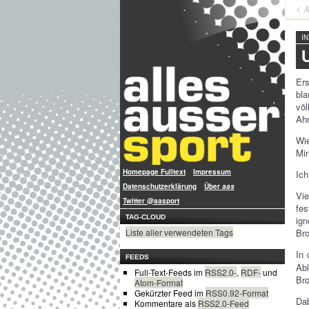
Ä
I
Ers
bl
völ
Ah
Wie
Min
Homepage Fulltext
Impressum
Ich
Datenschutzerklärung
Über
aas
Vie
Twitter @aasport
fes
TAG-CLOUD
ig
Bro
Liste aller verwendeten Tags
In 
FEEDS
Ab
Full-Text-Feeds im
RSS2.0-
,
RDF-
und
Bro
Atom-Format
Gekürzter Feed im
RSS0.92-Format
Dab
Kommentare als
RSS2.0-Feed