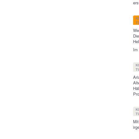
ers
K
T
Wen
Di
Hel
Im 
K
T
Ari
Alt
Häl
Pr
K
T
Mit
irg