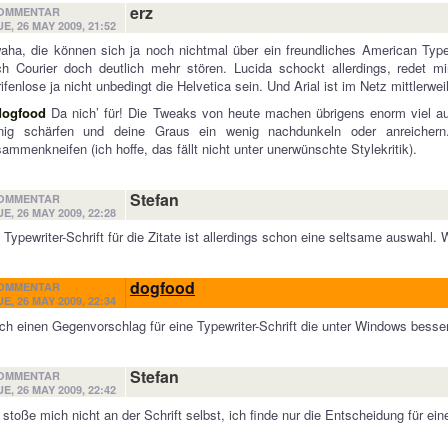
erz
OMMENTAR
UE, 26 MAY 2009, 21:52
ha, die können sich ja noch nichtmal über ein freundliches American Type
h Courier doch deutlich mehr stören. Lucida schockt allerdings, redet m
ifenlose ja nicht unbedingt die Helvetica sein. Und Arial ist im Netz mittlerwei
ogfood
Da nich’ für! Die Tweaks von heute machen übrigens enorm viel au
nig schärfen und deine Graus ein wenig nachdunkeln oder anreiche
ammenkneifen (ich hoffe, das fällt nicht unter unerwünschte Stylekritik).
Stefan
OMMENTAR
UE, 26 MAY 2009, 22:28
 Typewriter-Schrift für die Zitate ist allerdings schon eine seltsame auswahl.
dogfood
OMMENTAR
UE, 26 MAY 2009, 22:34
h einen Gegenvorschlag für eine Typewriter-Schrift die unter Windows besser 
Stefan
OMMENTAR
UE, 26 MAY 2009, 22:42
 stoße mich nicht an der Schrift selbst, ich finde nur die Entscheidung für eine