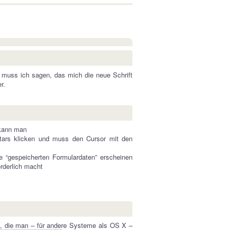
 muss ich sagen, das mich die neue Schrift
r.
0 kann man
tars klicken und muss den Cursor mit den
e “gespeicherten Formulardaten” erscheinen
orderlich macht
ben, die man – für andere Systeme als OS X –