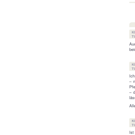
K
T
Auc
bei
K
T
Ich
– 
Pfe
– d
läs
All
K
T
Ist