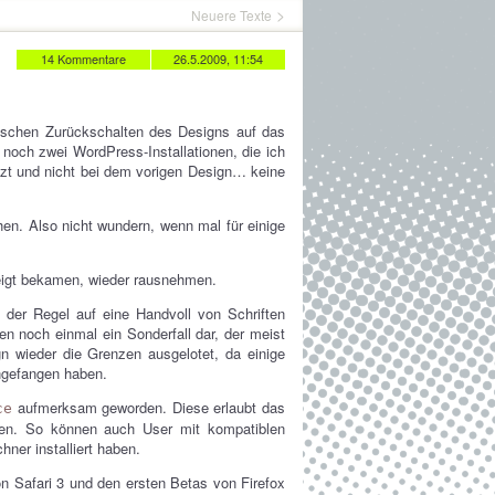
Neuere Texte
14 Kommentare
26.5.2009, 11:54
ischen Zurückschalten des Designs auf das
noch zwei WordPress-Installationen, die ich
tzt und nicht bei dem vorigen Design… keine
en. Also nicht wundern, wenn mal für einige
zeigt bekamen, wieder rausnehmen.
 der Regel auf eine Handvoll von Schriften
len noch einmal ein Sonderfall dar, der meist
 wieder die Grenzen ausgelotet, da einige
ngefangen haben.
aufmerksam geworden. Diese erlaubt das
ce
ten. So können auch User mit kompatiblen
hner installiert haben.
on Safari 3 und den ersten Betas von Firefox