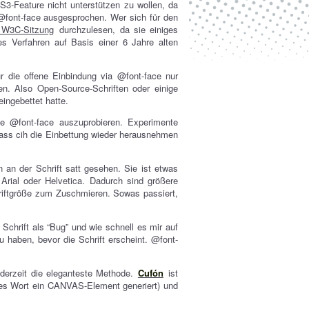
SS3-Feature nicht unterstützen zu wollen, da
@font-face ausgesprochen. Wer sich für den
n W3C-Sitzung
durchzulesen, da sie einiges
udes Verfahren auf Basis einer 6 Jahre alten
ür die offene Einbindung via @font-face nur
en. Also Open-Source-Schriften oder einige
eingebettet hatte.
e @font-face auszuprobieren. Experimente
dass cih die Einbettung wieder herausnehmen
 an der Schrift satt gesehen. Sie ist etwas
e Arial oder Helvetica. Dadurch sind größere
chriftgröße zum Zuschmieren. Sowas passiert,
hrift als “Bug” und wie schnell es mir auf
haben, bevor die Schrift erscheint. @font-
t derzeit die eleganteste Methode.
Cufón
ist
jedes Wort ein CANVAS-Element generiert) und