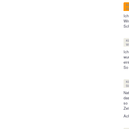
K
T
Ich
Wi
Sch
K
W
Ich
wur
ein
So 
K
S
Nat
das
so 
Zei
Ach