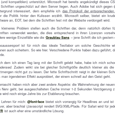
 (und kompatiblen) unterstützt. Microsoft hat bereits angekündigt dieses C
 Schriften ungeschützt auf dem Server liegen. Auch Adobe hat sich gegen 
tergrund interessiert, dem empfehle ich
das Protokoll der entsprechende
r die Politik hinter den Kulissen erzählt. Microsoft selber, bietet ein kr
tware an, EOT, bei dem die Schriften fest mit der Website verdongelt wird.
 kleineres Problem stellen auch die Schriften dar, denn natürlich dürfen f
riften verwendet werden, die dies entsprechend in ihren Lizenzen vorseh
ere wenige Einzelfälle wie die
Graublau Sans
– jene Schrift die ich gestern 
esaussersport
ist für mich das ideale Testlabor um solche Geschichte wi
nen auch scheitern. So wie hier. Verschiedene Punkte haben dazu geführt, 
rde.
h dem ich einen Tag lang mit der Schrift gelebt habe, habe ich mich schon
ndensed
. Zudem wirkt sie bei gleicher Schriftgröße deutlich kleiner als di
tmengen nicht gut zu lesen. Der fette Schriftschnitt neigt in der kleinen S
 man irgendeinen Effekt ausprobiert, der einem schnell auf den Geist geht.
rrascht haben mich aber zwei andere Aspekte: die Wahrnehmung der neuen Sc
 Nerv geht, bei ausgeschalteten Cache immer 1-2 Sekunden Verzögerung zu 
e wird noch einige Jahre bis zur Etablierung brauchen.
 Lehren für mich:
@font-face
bietet sich vorrangig für Headlines an und is
ver, aber brachial (Javascript rendert SVG/XML-Pfade. Für Safari wird für 
FR
ist auch eher eine umständliche Lösung.