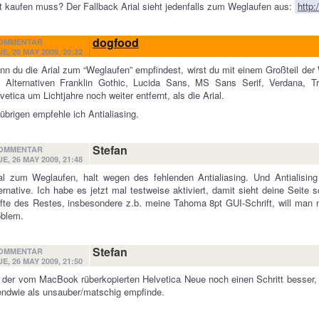
t kaufen muss? Der Fallback Arial sieht jedenfalls zum Weglaufen aus:
http:
dogfood
OMMENTAR
UE, 26 MAY 2009, 20:32
n du die Arial zum “Weglaufen” empfindest, wirst du mit einem Großteil der
e Alternativen Franklin Gothic, Lucida Sans, MS Sans Serif, Verdana,
vetica um Lichtjahre noch weiter entfernt, als die Arial.
übrigen empfehle ich Antialiasing.
Stefan
OMMENTAR
UE, 26 MAY 2009, 21:48
al zum Weglaufen, halt wegen des fehlenden Antialiasing. Und Antialising 
ernative. Ich habe es jetzt mal testweise aktiviert, damit sieht deine Seite
fte des Restes, insbesondere z.b. meine Tahoma 8pt GUI-Schrift, will man ni
oblem.
Stefan
OMMENTAR
UE, 26 MAY 2009, 21:50
 der vom MacBook rüberkopierten Helvetica Neue noch einen Schritt besser, a
endwie als unsauber/matschig empfinde.