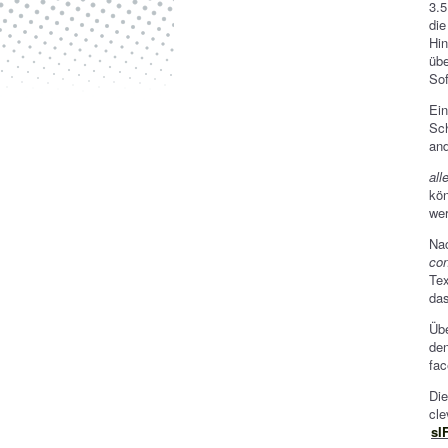
3.5
die
Hin
übe
Sof
Ein
Sch
and
all
kön
we
Nac
co
Tex
das
Übe
den
fac
Die
cle
sI