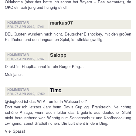
Oklahoma (aber das hatte ich schon bei Bayern – Real vermutet), da
OKC einfach jung und hungrig sind!
markus07
KOMMENTAR
FRI, 27 APR 2012, 17:41
DEL Quoten wundern mich nicht. Deutscher Eishockey, mit den großen
Eisflâchen und den langsamen Spiel, ist stinklangweilig.
Salopp
KOMMENTAR
FRI, 27 APR 2012, 17:47
Direkt im Hauptbahnhof ist ein Burger King…
Meinjanur.
Timo
KOMMENTAR
FRI, 27 APR 2012, 17:59
@dogfood ist das WTA Turnier in Weissenhof?
Dort war ich letztes Jahr beim Davis Cup gg. Frankreich. Ne richtig
schöne Anlage, wenn auch leider das Ergebnis aus deutscher Sicht
nicht berauschend war. Wichtig nur: Sonnenschutz und Kopfbedeckung
zwingend, sonst Brathähnchen. Die Luft steht in dem Ding.
Viel Spass!