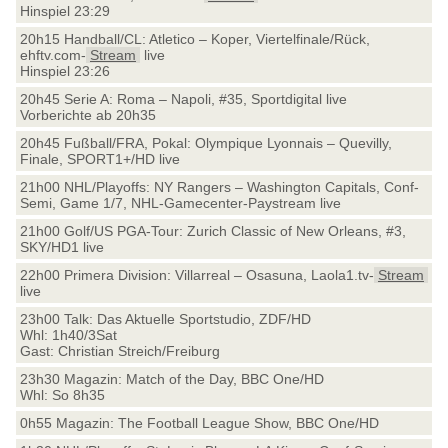
Hinspiel 23:29
20h15 Handball/CL: Atletico – Koper, Viertelfinale/Rück,
ehftv.com-
Stream
live
Hinspiel 23:26
20h45 Serie A: Roma – Napoli, #35, Sportdigital live
Vorberichte ab 20h35
20h45 Fußball/FRA, Pokal: Olympique Lyonnais – Quevilly,
Finale, SPORT1+/HD live
21h00 NHL/Playoffs: NY Rangers – Washington Capitals, Conf-
Semi, Game 1/7, NHL-Gamecenter-Paystream live
21h00 Golf/US PGA-Tour: Zurich Classic of New Orleans, #3,
SKY/HD1 live
22h00 Primera Division: Villarreal – Osasuna, Laola1.tv-
Stream
live
23h00 Talk: Das Aktuelle Sportstudio, ZDF/HD
Whl: 1h40/3Sat
Gast: Christian Streich/Freiburg
23h30 Magazin: Match of the Day, BBC One/HD
Whl: So 8h35
0h55 Magazin: The Football League Show, BBC One/HD