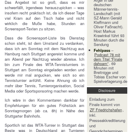
Ärger in der
Das Angebot ist so groß, dass es mir
deutschen
schwerfällt, irgendwas herauszupicken – was
Männer-tennis-
insofern recht praktisch ist, da ich dieser Tage
Landschaft (mit
SZ-Mann Gerald
viel Kram auf den Tisch habe und nicht
Kleffmann und
wirklich die Muße habe, Stunden an
Oliver Faßnacht).
Screensport-Texten zu sitzen.
Host Markus
Krawinkel führt 93
Dass die Screensport-Liste bis Dienstag
Minuten durch die
schon steht, ist dem Umstand zu verdanken,
Sendung
dass ich am Sonntag mit dem Nachtzug aus
Fehlpass
–
Hamburg nach Stuttgart angereist komme und
Podcast 78 mit
am Abend per Nachtzug wieder abreise. Ich
dem Titel “Finale
dahoam”
. 69
bin zum Finale des WTA-Tennisturniers in
Minuten mit
Stuttgart am Sonntag eingeladen worden und
Breitnigge und
werde mir mal angucken, wie sich so ein
Tobias Escher von
Tennisturnier anfühlt. Keine Ahnung ob ich
Spielverlagerung.de
mehr über Tennis, Turnierorganisation, Social
Disclosure
Media oder Sportsponsoring machen werde.
Einladung zum
Ich wäre in den Kommentaren dankbar für
Finale kommt von
Empfehlungen für ein gutes Frühstück am
ZF Friedrichshafen
,
Sonntagmorgen (ab ca. 8h) in Nähe des
inkl.
Stuttgarter Bahnhofs.
Presseakkreditierung
Sportlich ist das WTA-Turnier in Stuttgart das
und
Beste was in Deutschland an Turnieren
Gesprächsterminen.