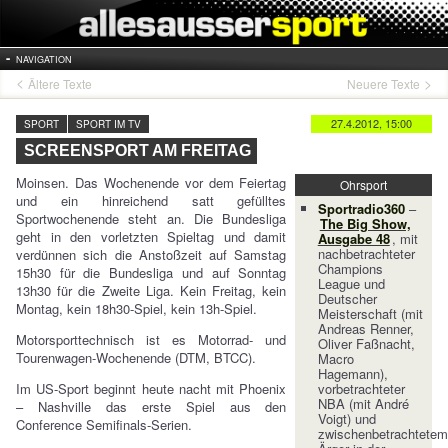
NAVIGATION
Ältere Texte
Neuere Texte
27.4.2012, 15:00
SPORT
SPORT IM TV
SCREENSPORT AM FREITAG
Moinsen. Das Wochenende vor dem Feiertag
Ohrsport
und ein hinreichend satt gefülltes
Sportradio360
–
Sportwochenende steht an. Die Bundesliga
The Big Show,
geht in den vorletzten Spieltag und damit
Ausgabe 48
, mit
nachbetrachteter
verdünnen sich die Anstoßzeit auf Samstag
Champions
15h30 für die Bundesliga und auf Sonntag
League und
13h30 für die Zweite Liga. Kein Freitag, kein
Deutscher
Montag, kein 18h30-Spiel, kein 13h-Spiel.
Meisterschaft (mit
Andreas Renner,
Motorsporttechnisch ist es Motorrad- und
Oliver Faßnacht,
Tourenwagen-Wochenende (DTM, BTCC).
Macro
Hagemann),
Im US-Sport beginnt heute nacht mit Phoenix
vorbetrachteter
NBA (mit André
– Nashville das erste Spiel aus den
Voigt) und
Conference Semifinals-Serien.
zwischenbetrachtetem