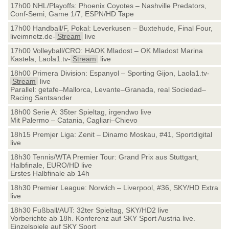
17h00 NHL/Playoffs: Phoenix Coyotes – Nashville Predators,
Conf-Semi, Game 1/7, ESPN/HD Tape
17h00 Handball/F, Pokal: Leverkusen – Buxtehude, Final Four,
liveimnetz.de-
Stream
live
17h00 Volleyball/CRO: HAOK Mladost – OK Mladost Marina
Kastela, Laola1.tv-
Stream
live
18h00 Primera Division: Espanyol – Sporting Gijon, Laola1.tv-
Stream
live
Parallel: getafe–Mallorca, Levante–Granada, real Sociedad–
Racing Santsander
18h00 Serie A: 35ter Spieltag, irgendwo live
Mit Palermo – Catania, Cagliari–Chievo
18h15 Premjer Liga: Zenit – Dinamo Moskau, #41, Sportdigital
live
18h30 Tennis/WTA Premier Tour: Grand Prix aus Stuttgart,
Halbfinale, EURO/HD live
Erstes Halbfinale ab 14h
18h30 Premier League: Norwich – Liverpool, #36, SKY/HD Extra
live
18h30 Fußball/AUT: 32ter Spieltag, SKY/HD2 live
Vorberichte ab 18h. Konferenz auf SKY Sport Austria live.
Einzelspiele auf SKY Sport