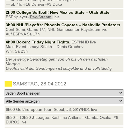
— ab 4h: #16 Denver–#3 Duke
2h00 College Softball: New Mexico State – Utah State
,
ESPNplayer-
Pay-Stream
live
3h00 NHL/Playoffs: Phoenix Coyotes – Nashville Predators
,
Conf-Semi, Game 1/7, NHL-Gamecenter-Paystream live
Auf ESPNA Sa 17h
4h00 Boxen: Friday Night Fights
, ESPN/HD live
Main-Event Ismayi Sillakh – Denis Grachev
Whl: Sa 23h
Der jeweilige Sendetag geht von 6h bis 6h den nächsten
Morgen
Die Auswahl der Sendungen ist subjektiv und unvollständig
SAMSTAG, 28.04.2012
6h00 Golf/European Tour: Seoul, #3, SKY/HD1 live
8h30 – 10h30 J-League: Kashima Antlers – Gamba Osaka, #8,
EURO2 live