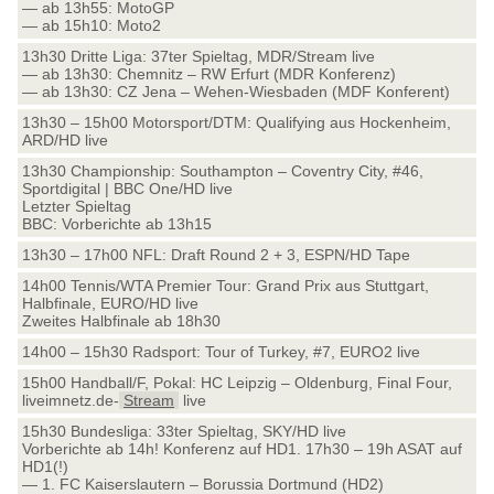
— ab 13h55: MotoGP
— ab 15h10: Moto2
13h30 Dritte Liga: 37ter Spieltag, MDR/Stream live
— ab 13h30: Chemnitz – RW Erfurt (MDR Konferenz)
— ab 13h30: CZ Jena – Wehen-Wiesbaden (MDF Konferent)
13h30 – 15h00 Motorsport/DTM: Qualifying aus Hockenheim,
ARD/HD live
13h30 Championship: Southampton – Coventry City, #46,
Sportdigital | BBC One/HD live
Letzter Spieltag
BBC: Vorberichte ab 13h15
13h30 – 17h00 NFL: Draft Round 2 + 3, ESPN/HD Tape
14h00 Tennis/WTA Premier Tour: Grand Prix aus Stuttgart,
Halbfinale, EURO/HD live
Zweites Halbfinale ab 18h30
14h00 – 15h30 Radsport: Tour of Turkey, #7, EURO2 live
15h00 Handball/F, Pokal: HC Leipzig – Oldenburg, Final Four,
liveimnetz.de-
Stream
live
15h30 Bundesliga: 33ter Spieltag, SKY/HD live
Vorberichte ab 14h! Konferenz auf HD1. 17h30 – 19h ASAT auf
HD1(!)
— 1. FC Kaiserslautern – Borussia Dortmund (HD2)