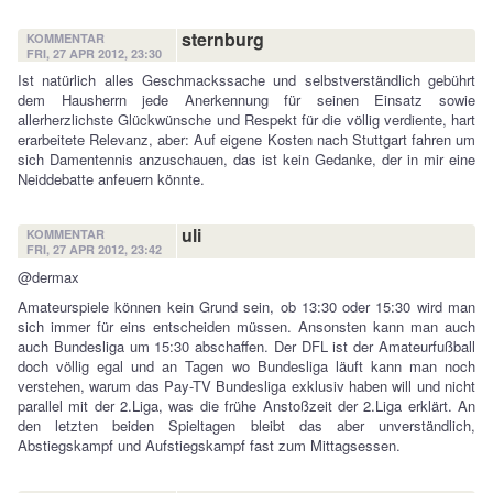
sternburg
KOMMENTAR
FRI, 27 APR 2012, 23:30
Ist natürlich alles Geschmackssache und selbstverständlich gebührt
dem Hausherrn jede Anerkennung für seinen Einsatz sowie
allerherzlichste Glückwünsche und Respekt für die völlig verdiente, hart
erarbeitete Relevanz, aber: Auf eigene Kosten nach Stuttgart fahren um
sich Damentennis anzuschauen, das ist kein Gedanke, der in mir eine
Neiddebatte anfeuern könnte.
uli
KOMMENTAR
FRI, 27 APR 2012, 23:42
@dermax
Amateurspiele können kein Grund sein, ob 13:30 oder 15:30 wird man
sich immer für eins entscheiden müssen. Ansonsten kann man auch
auch Bundesliga um 15:30 abschaffen. Der DFL ist der Amateurfußball
doch völlig egal und an Tagen wo Bundesliga läuft kann man noch
verstehen, warum das Pay-TV Bundesliga exklusiv haben will und nicht
parallel mit der 2.Liga, was die frühe Anstoßzeit der 2.Liga erklärt. An
den letzten beiden Spieltagen bleibt das aber unverständlich,
Abstiegskampf und Aufstiegskampf fast zum Mittagsessen.