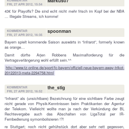
Markus07
KOMMENTAR
FRI, 27 APR 2012, 15:54
43€ für Playoffs? Die sind echt nicht mehr frisch im Kopf bei der NBA
… Illegale Streams, ich komme!
spoonman
KOMMENTAR
FRI, 27 APR 2012, 16:35
Bayern spielt kommende Saison auswärts in “Infrarot”, formerly known
as orange…
Damit dürfte Arjen Robbens Maximalforderung für die
Vertragsverlängerung wohl erfüllt sein.^^
http://www.tz-online.de/sport/fc-bayern/offiziell-neue-bayern-away-trikot-
20122013-meta-2294758.html
the_stig
KOMMENTAR
FRI, 27 APR 2012, 16:52
“Infrarot” als (unsichtbare) Bezeichnung für eine sichtbare Farbe zeugt
nicht gerade von Physik-Kenntnissen beim Praktikanten der Agentur
der Telekom. Vielleicht wollte man ja nach der Verkündung der BL
Rechtevergabe auch das Abschalten von LigaTotal per IR-
Fernbedienung symombolisieren !?!
re Stuttgart; noch nicht gefrühstück dort aber sehr nett gegessen,