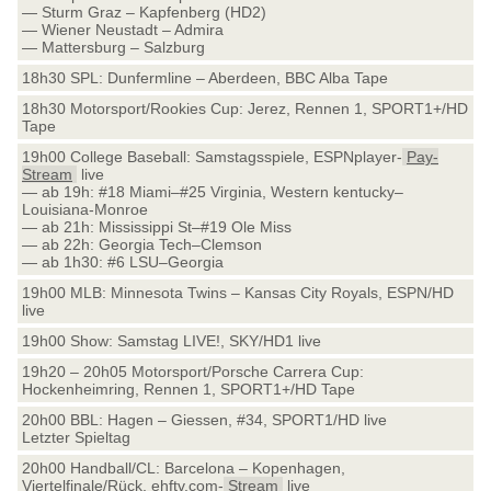
— Sturm Graz – Kapfenberg (HD2)
— Wiener Neustadt – Admira
— Mattersburg – Salzburg
18h30 SPL: Dunfermline – Aberdeen, BBC Alba Tape
18h30 Motorsport/Rookies Cup: Jerez, Rennen 1, SPORT1+/HD
Tape
19h00 College Baseball: Samstagsspiele, ESPNplayer-
Pay-
Stream
live
— ab 19h: #18 Miami–#25 Virginia, Western kentucky–
Louisiana-Monroe
— ab 21h: Mississippi St–#19 Ole Miss
— ab 22h: Georgia Tech–Clemson
— ab 1h30: #6 LSU–Georgia
19h00 MLB: Minnesota Twins – Kansas City Royals, ESPN/HD
live
19h00 Show: Samstag LIVE!, SKY/HD1 live
19h20 – 20h05 Motorsport/Porsche Carrera Cup:
Hockenheimring, Rennen 1, SPORT1+/HD Tape
20h00 BBL: Hagen – Giessen, #34, SPORT1/HD live
Letzter Spieltag
20h00 Handball/CL: Barcelona – Kopenhagen,
Viertelfinale/Rück, ehftv.com-
Stream
live