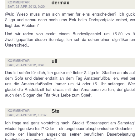
dermax
KOMMENTAR
SAT, 28 APR 2012, 0:20
@uli: Wieso muss man sich immer für eins entscheiden? Ich guck
2.Lga und schau dann noch ums Eck beim Dorfsportplatz vorbei, wo
liegt das Problem?
Und wir reden von exakt einem Bundesligaspiel um 15.30 vs 9
Zweitligapartien diesen Sonntag, ich seh da schon einen signifikanten
Unterschied…
uli
KOMMENTAR
SAT, 28 APR 2012, 0:41
Das ist schön für dich, ich gucke mir lieber 2.Liga im Stadion an als auf
dem Sofa und daher entfällt an dem Tag Amateurfußball eh, weil bei
uns die Amateurfußballer immer um 14 oder 15 Uhr anfangen. Wer
glaubt die Anstoßzeit hat etwas mit den Amateuren zu tun, der glaubt
auch den Slogan der Fifa “Aus Liebe zum Spiel”.
Ste
KOMMENTAR
SAT, 28 APR 2012, 10:37
Ich frage mal ganz vorsichtig nach: Steckt “Screensport am Samstag”
wieder irgendwo fest? Oder – ein ungeheuer blasphemischer Gedanke –
sollte der Hausherr angesichts seiner beruflichen Dauerbelastung
tatsächlich mal menscheln?