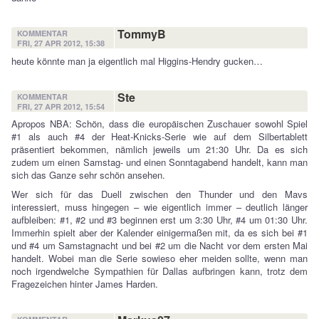
TommyB
KOMMENTAR
FRI, 27 APR 2012, 15:38
heute könnte man ja eigentlich mal Higgins-Hendry gucken…
Ste
KOMMENTAR
FRI, 27 APR 2012, 15:54
Apropos NBA: Schön, dass die europäischen Zuschauer sowohl Spiel
#1 als auch #4 der Heat-Knicks-Serie wie auf dem Silbertablett
präsentiert bekommen, nämlich jeweils um 21:30 Uhr. Da es sich
zudem um einen Samstag- und einen Sonntagabend handelt, kann man
sich das Ganze sehr schön ansehen.
Wer sich für das Duell zwischen den Thunder und den Mavs
interessiert, muss hingegen – wie eigentlich immer – deutlich länger
aufbleiben: #1, #2 und #3 beginnen erst um 3:30 Uhr, #4 um 01:30 Uhr.
Immerhin spielt aber der Kalender einigermaßen mit, da es sich bei #1
und #4 um Samstagnacht und bei #2 um die Nacht vor dem ersten Mai
handelt. Wobei man die Serie sowieso eher meiden sollte, wenn man
noch irgendwelche Sympathien für Dallas aufbringen kann, trotz dem
Fragezeichen hinter James Harden.