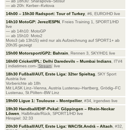
— ab 18h30: Sharapova–Stosur
— ab 20h: Kerber–Kvitova
14h00 – 15h30 Radsport: Tour of Turkey
, #6, EURO/HD live
14h10 MotoGP: Jerez/ESPN
, Freies Training 1, SPORT1/HD
live
— ab 14h10: MotoGP
— ab 15h10: Moto2
Moto3 (ab 13h15) wird nur als Aufzeichnung auf SPORT1+ ab
20h35 gezeigt
15h00 Motorsport/GP2: Bahrain
, Rennen 3, SKY/HD1 live
16h00 Cricket/IPL: Delhi Daredevils – Mumbai Indians
, ITV4
| indiatimes.com-
Stream
live
18h30 Fußball/AUT, Erste Liga: 32ter Spieltag
, SKY Sport
Austria live
Vorberichte ab 18h
Mit LASK Linz–Vienna, Austria Lustenau–Hartberg, Grödig–FC
Lustenau, St.Pölten–BW Linz
19h00 Ligue 1: Toulouse – Montpellier
, #34, irgendwo live
19h30 Handball/EHF-Pokal: Göppingen – Rhein-Neckar
Löwen
, Halbfinale/Rück, SPORT1/HD live
Hinspiel: 32:33
20h30 Fußball/AUT, Erste Liga: WAC/St.Andrä – Altach
, #32,