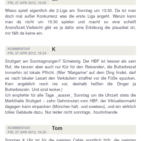
FRI, 27 APR 2012, 19:05
Wieso spielt eigentlich die 2.Liga am Sonntag um 13:30. Da ist man
doch mal außer Konkurrenz was die erste Liga angeht. Warum kann
man da nicht um 15:30 spielen und macht so eine scheiß
Anstoßzeit.Vielleicht gibt es ja dafür eine Erklärung die plausibel ist,
mir fällt da keine ein.
K
KOMMENTAR
FRI, 27 APR 2012, 19:24
Stuttgart am Sonntagmorgen? Schwierig. Der HBF ist besser als sein
Ruf, die tanzen aber auch nur Kür für den Reisenden, die Butterbrezel
immerhin ist lokale Pflicht. (Wer “Margarine” auf dem Ding findet, darf
es nach lokaler Lesart den Verkäufern straffrei vor die Füße spucken.
Kam angeblich noch nie vor, deshalb heißen die Dinger ja
Butterbrezeln. Und sind lecker.)
Ich empfehle für alle Tage _ausser_ Sonntag um die Uhrzeit stets die
Markthalle Stuttgart – zehn Gehminuten vom HBF, der Viktualienmarkt
dagegen kann einpacken (München halt, und sowieso), und ein wirklich
tolles Gebäude dazu. Nur leider nicht sonntags. /touriinfoende
Tom
KOMMENTAR
FRI, 27 APR 2012, 19:25
Sonntag 8 Uhr ist für die meisten Cafés sportlich früh, die meisten