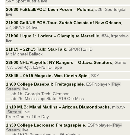
SKY Sport Austria live
20h30 Fußball/POL: Lech Posen – Polonia
, #28, Sportdigital
live
21h00 Golf/US PGA-Tour: Zurich Classic of New Orleans
,
#2, SKY/HD1 live
21h00 Ligue 1: Lorient – Olympique Marseille
, #34, irgendwo
live
21h15 – 22h15 Talk: Star-Talk
, SPORT1/HD
Mit Michael Ballack
23h00 NHL/Playoffs: NY Rangers – Ottawa Senators
, Game
7/7, Conf-Qtr, ESPN/HD Tape
23h45 – 0h15 Magazin: Was für ein Spiel
, SKY
1h00 College Baseball: Freitagsspiele
, ESPNplayer-
Pay-
Stream
live
— ab 1h: Georgia Tech–Clemson
— ab 2h: Mississippi State–#19 Ole Miss
1h10 MLB: Miami Marlins – Arizona Diamondbacks
, mlb.tv-
Stream
live
Free Game of the Day
1h30 College Lacrosse: Freitagsspiele
, ESPNplayer-
Pay-
Stream
live
— ab 1h30: Pennsylvania – #6 Virginia