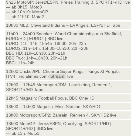
9h15 MotoGP: Jerez/ESPN, Freies Training 3, SPORT1+/HD live
— ab 9h15: Moto3
— ab 10h10: MotoGP
— ab 11h10: Moto2
10h30 MLB: Cleveland Indians – LA Angels, ESPN/HD Tape
11h00 – 24h00 Snooker: World Championship aus Sheffield,
EURO/HD | EURO2 | BBC live
EURO: 11h–14h, 15h45–18h30, 20h–23h
EURO2: 11h–14h, 15h30–18h30, 20h–23h
BBC HD: 11h–18h30, 20h–21h
BBC Two: 14h–18h30, 20h–21h
BBCi: 11h–24h
12h00 Cricket/IPL: Chennai Super Kings – Kings XI Punjab,
ITV4 | indiatimes.com-
Stream
live
12h00 – 12h45 Motorsport/IDM: Lausitzring, Rennen 1,
SPORT1+/HD Tape
12h45 Magazin: Football Focus, BBC One/HD
13h00 – 14h00 Magazin: Mein Stadion, SKY/HD1
13h00 Motorsport/GP2: Bahrain, Rennen 4, SKY/HD2 live
13h00 MotoGP: Jerez/ESPN, Qualifying, SPORT1/HD |
SPORT1+/HD | BBCi live
— ab 13h: Moto3