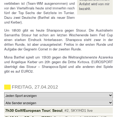
verblieben ist (Team-WM ausgenommen) und
Anfahrt wird von mir
vor den Viertelfinals heute sind immerhin noch
bezahlt.
fünf der Top Sechs der Setzliste im Turnier.
Dazu zwei Deutsche (Barthel als neuer Stern
und Kerber).
Um 18h30 gibt es heute Sharapova gegen Stosur. Die Australierin
Samantha Stosur hat schon am letzten Wochenende beim Fed Cup
einen starken Eindruck hinterlassen. Sharapova steht zwar in der
dritten Runde, ist aber unausgetestet: Freilos in der ersten Runde und
Aufgabe der Gegnerin Cornet in der zweiten Runde.
Mona Barthel spielt um 15h30 gegen die Weltranglistenerste Azarenka
und Angelique Kerber um 20h gegen die Dritte Kvitova. EUROSPORT
überträgt das Stosur – Sharapova-Spiel und alle anderen drei Spiele
gibt es auf EURO2.
FREITAG, 27.04.2012
7h30 Golf/European Tour: Seoul
, #2, SKY/HD1 live