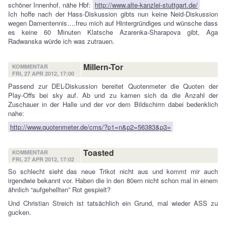
schöner Innenhof, nähe Hbf:
http://www.alte-kanzlei-stuttgart.de/
Ich hoffe nach der Hass-Diskussion gibts nun keine Neid-Diskussion
wegen Damentennis….freu mich auf Hintergründiges und wünsche dass
es keine 60 Minuten Klatsche Azarenka-Sharapova gibt, Aga
Radwanska würde ich was zutrauen.
Millern-Tor
KOMMENTAR
FRI, 27 APR 2012, 17:00
Passend zur DEL-Diskussion bereitet Quotenmeter die Quoten der
Play-Offs bei sky auf. Ab und zu kamen sich da die Anzahl der
Zuschauer in der Halle und der vor dem Bildschirm dabei bedenklich
nahe:
http://www.quotenmeter.de/cms/?p1=n&p2=56383&p3=
Toasted
KOMMENTAR
FRI, 27 APR 2012, 17:02
So schlecht sieht das neue Trikot nicht aus und kommt mir auch
irgendwie bekannt vor. Haben die in den 80ern nicht schon mal in einem
ähnlich “aufgehellten” Rot gespielt?
Und Christian Streich ist tatsächlich ein Grund, mal wieder ASS zu
gucken.