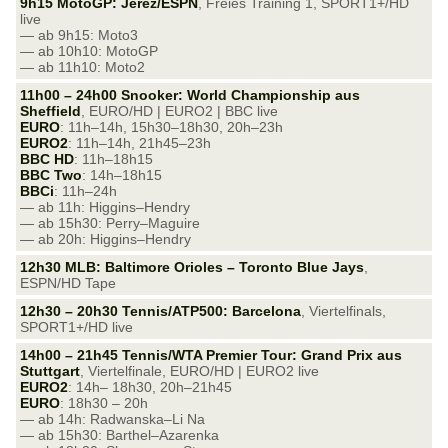
9h15 MotoGP: Jerez/ESPN
, Freies Training 1, SPORT1+/HD
live
— ab 9h15: Moto3
— ab 10h10: MotoGP
— ab 11h10: Moto2
11h00 – 24h00 Snooker: World Championship aus
Sheffield
, EURO/HD | EURO2 | BBC live
EURO
: 11h–14h, 15h30–18h30, 20h–23h
EURO2
: 11h–14h, 21h45–23h
BBC HD
: 11h–18h15
BBC Two
: 14h–18h15
BBCi
: 11h–24h
— ab 11h: Higgins–Hendry
— ab 15h30: Perry–Maguire
— ab 20h: Higgins–Hendry
12h30 MLB: Baltimore Orioles – Toronto Blue Jays
,
ESPN/HD Tape
12h30 – 20h30 Tennis/ATP500: Barcelona
, Viertelfinals,
SPORT1+/HD live
14h00 – 21h45 Tennis/WTA Premier Tour: Grand Prix aus
Stuttgart
, Viertelfinale, EURO/HD | EURO2 live
EURO2
: 14h– 18h30, 20h–21h45
EURO
: 18h30 – 20h
— ab 14h: Radwanska–Li Na
— ab 15h30: Barthel–Azarenka