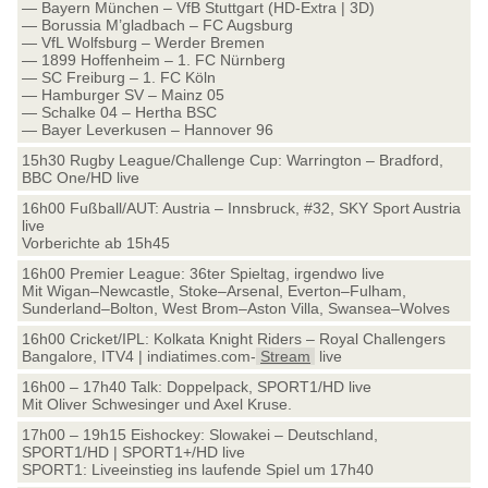
— Bayern München – VfB Stuttgart (HD-Extra | 3D)
— Borussia M’gladbach – FC Augsburg
— VfL Wolfsburg – Werder Bremen
— 1899 Hoffenheim – 1. FC Nürnberg
— SC Freiburg – 1. FC Köln
— Hamburger SV – Mainz 05
— Schalke 04 – Hertha BSC
— Bayer Leverkusen – Hannover 96
15h30 Rugby League/Challenge Cup: Warrington – Bradford,
BBC One/HD live
16h00 Fußball/AUT: Austria – Innsbruck, #32, SKY Sport Austria
live
Vorberichte ab 15h45
16h00 Premier League: 36ter Spieltag, irgendwo live
Mit Wigan–Newcastle, Stoke–Arsenal, Everton–Fulham,
Sunderland–Bolton, West Brom–Aston Villa, Swansea–Wolves
16h00 Cricket/IPL: Kolkata Knight Riders – Royal Challengers
Bangalore, ITV4 | indiatimes.com-
Stream
live
16h00 – 17h40 Talk: Doppelpack, SPORT1/HD live
Mit Oliver Schwesinger und Axel Kruse.
17h00 – 19h15 Eishockey: Slowakei – Deutschland,
SPORT1/HD | SPORT1+/HD live
SPORT1: Liveeinstieg ins laufende Spiel um 17h40