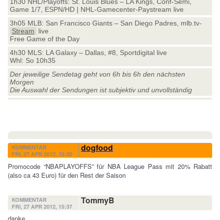
1h30 NHL/Playoffs: St. Louis Blues – LA Kings, Conf-Semi,
Game 1/7, ESPN/HD | NHL-Gamecenter-Paystream live
3h05 MLB: San Francisco Giants – San Diego Padres, mlb.tv-
Stream
live
Free Game of the Day
4h30 MLS: LA Galaxy – Dallas, #8, Sportdigital live
Whl: So 10h35
Der jeweilige Sendetag geht von 6h bis 6h den nächsten
Morgen
Die Auswahl der Sendungen ist subjektiv und unvollständig
dogfood
KOMMENTAR
FRI, 27 APR 2012, 15:20
Promocode “NBAPLAYOFFS” für NBA League Pass mit 20% Rabatt
(also ca 43 Euro) für den Rest der Saison
TommyB
KOMMENTAR
FRI, 27 APR 2012, 15:37
danke