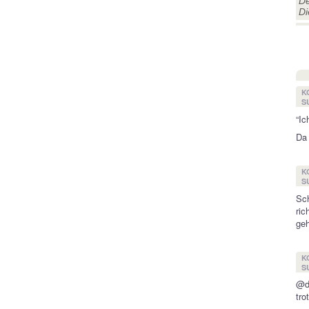
De
Di
K
SU
“Ic
Da 
K
SU
Sch
ric
ge
K
SU
@do
tro