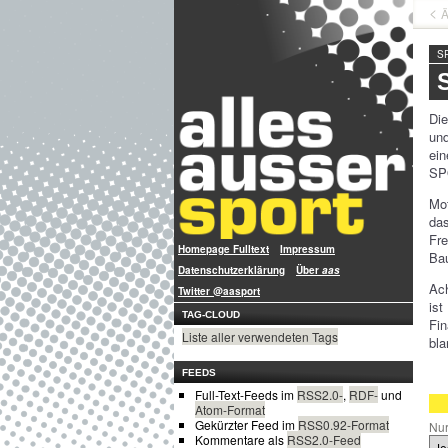
Ä
S
Die
und
ei
SP
Mot
das
Fr
Homepage Fulltext
Impressum
Ba
Datenschutzerklärung
Über
aas
Ach
Twitter @aasport
is
TAG-CLOUD
Fin
Liste aller verwendeten Tags
bla
FEEDS
Full-Text-Feeds im
RSS2.0-
,
RDF-
und
Atom-Format
Gekürzter Feed im
RSS0.92-Format
Nur
Kommentare als
RSS2.0-Feed