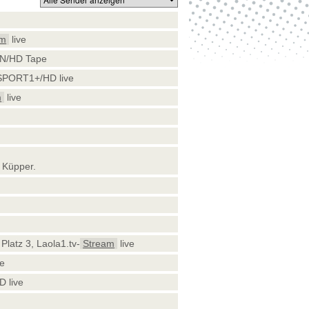
am
live
PN/HD Tape
 SPORT1+/HD live
m
live
 Küpper.
 Platz 3, Laola1.tv-
Stream
live
ve
 live