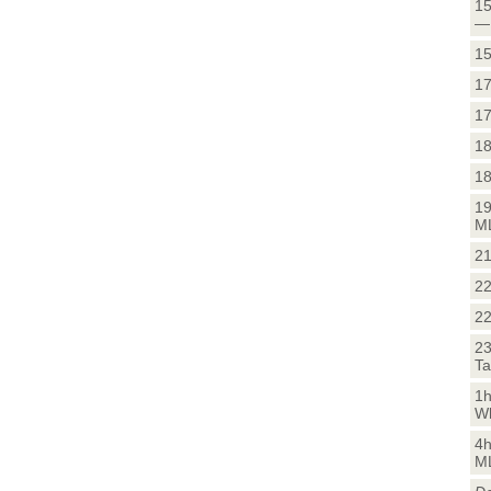
15
— 
15
17
17
18
18
19
ML
21
22
2
23
Ta
1h
Wh
4h
ML