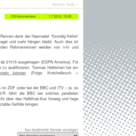
Neuere Texte
135 Kommentare
1.7.2012, 10:05
e Rennen dank der Haarnadel “Grundig Kehre”
egel und mehr hängen bleibt. Auch dies ist
henden Rahmenrennen werden von n-tv und
d ab 21h15 ausgetragen (ESPN America). Für
b zu qualifizieren. Toomas Heikkinen hat am
ammeln können
(Folge: Knöchelbruch +
5 im ZDF (oder bei der BBC und ITV – ja, so
.R. fährt die BBC bei solchen parallelen
icht über das Halbfinal-Aus hinweg und hege
iable Gefilde bringen.
Nur bestimmte Sender anzeigen