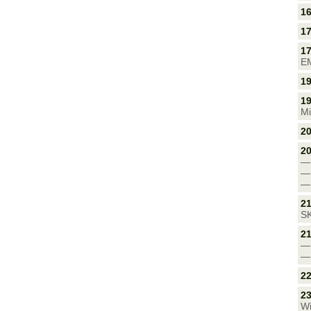
16
17
17
EM
19
19
Mi
20
20
21
SK
21
2
23
Wi