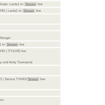
finale, Laola1.tv-
Stream
live
HD | Laola1.tv-
Stream
live
e Wenger
1.tv-
Stream
live
HD | ITV1/HD live
ley und Andy Townsend
D | Servus TV/HD/
Stream
live
our