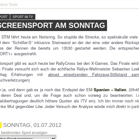
ltere Texte
PORT
SPORT IM TV
SCREENSPORT AM SONNTAG
 DTM fährt heute am Norisring. So stupide die Strecke, so spektakulär viel
 dem “Schöller-S” inklusive Steinwand an der der eine oder andere Rückspi
nes der Rennen die bereits um 13h30 gestartet werden. Die entsprec
ORT1+ ausgestrahlt.
orsport gibt es auch heute bei RallyCross bei den X-Games. Das Finale wir
 Finale versucht sich auch der achtfache Rallye-Weltmeister Sebastien Loe
eitag Erfahrungen mit
abrupt einsetzenden Fahrzeug-Stillstand s
uchverletzungen)
 ja, und dann gab es ja noch das Endspiel der EM
Spanien – Italien
, 20h4
t deren Deal und, um die Frage auch schon vorweg zu beantworten: i.d
alübertragungen deutlich höhere Quoten als ITV ein). Ich bin immer noch n
nke Wut gegenüber Löw. Jeder Versuch der Analyse würde mich direkt in justiz
SONNTAG, 01.07.2012
 bestimmten Sport anzeigen