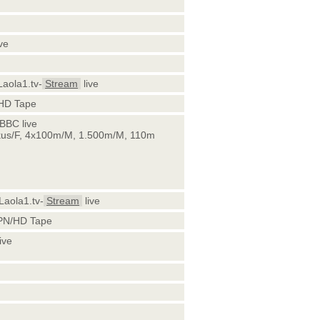
ve
Laola1.tv-
Stream
live
HD Tape
BBC live
skus/F, 4x100m/M, 1.500m/M, 110m
 Laola1.tv-
Stream
live
SPN/HD Tape
ive