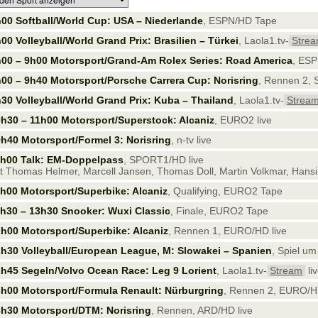
00 Softball/World Cup: USA – Niederlande
, ESPN/HD Tape
00 Volleyball/World Grand Prix: Brasilien – Türkei
, Laola1.tv-
Stre
00 – 9h00 Motorsport/Grand-Am Rolex Series: Road America
, ES
00 – 9h40 Motorsport/Porsche Carrera Cup: Norisring
, Rennen 2,
30 Volleyball/World Grand Prix: Kuba – Thailand
, Laola1.tv-
Strea
h30 – 11h00 Motorsport/Superstock: Alcaniz
, EURO2 live
h40 Motorsport/Formel 3: Norisring
, n-tv live
1h00 Talk: EM-Doppelpass
, SPORT1/HD live
t Thomas Helmer, Marcell Jansen, Thomas Doll, Martin Volkmar, Hansi
h00 Motorsport/Superbike: Alcaniz
, Qualifying, EURO2 Tape
h30 – 13h30 Snooker: Wuxi Classic
, Finale, EURO2 Tape
h00 Motorsport/Superbike: Alcaniz
, Rennen 1, EURO/HD live
h30 Volleyball/European League, M: Slowakei – Spanien
, Spiel um
h45 Segeln/Volvo Ocean Race: Leg 9 Lorient
, Laola1.tv-
Stream
li
h00 Motorsport/Formula Renault: Nürburgring
, Rennen 2, EURO/HD
h30 Motorsport/DTM: Norisring
, Rennen, ARD/HD live