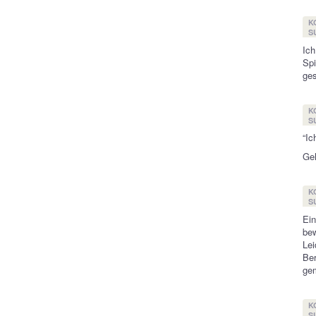
K
SU
Ich
Sp
ges
K
SU
“Ic
Geh
K
SU
Ein
be
Lei
Ber
gem
K
SU