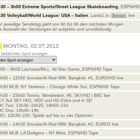
30 – 3h00 Extreme Sports/Street League Skateboarding
, ESPN/HD
30 Volleyball/World League: USA – Italien
, Laola1.tv-
Stream
live
r jeweilige Sendetag geht von 6h bis 6h den nächsten Morgen
e Auswahl der Sendungen ist subjektiv und unvollständig
MONTAG, 02.07.2012
 bestimmten Sport anzeigen
00 – 8h00 Lacrosse/MLL: All-Star Game, ESPN/HD Tape
h00 – 12h00 Snooker/6-Red-WM: Bangkok, #1, EURO/HD live
h30 MLB: NY Yankees – Chicago White Sox, ESPN/HD Tape
h30 – 23h00 Tennis: Wimbledon, #5, SKY/HD | BBC live
Y: Auf SKY HD1, HD2 und HD-Extra und in SD
BC Two: 12h30–16h25, 18h50–21h
BC One: 14h45–19h
Ci: 12h30–22h. Spiele auf bis zu vier Optionen
h30 – 14h30 Snooker/6-Red-WM: Bangkok, #1, EURO2 live
h00 MLB: LA Dodgers – NY Mets, ESPN/HD Tape