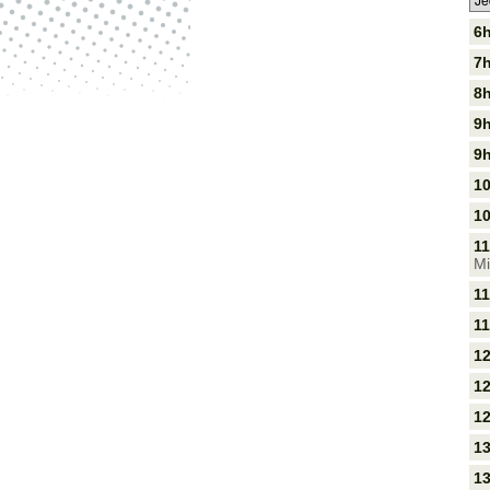
6h
7h
8h
9h
9h
10
10
1
Mi
11
11
12
12
12
13
13