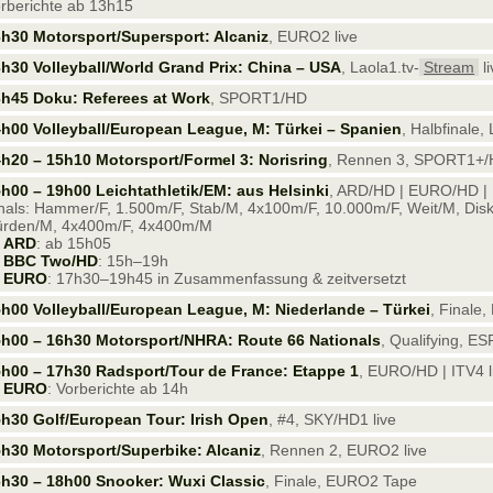
rberichte ab 13h15
h30 Motorsport/Supersport: Alcaniz
, EURO2 live
h30 Volleyball/World Grand Prix: China – USA
, Laola1.tv-
Stream
li
h45 Doku: Referees at Work
, SPORT1/HD
h00 Volleyball/European League, M: Türkei – Spanien
, Halbfinale, 
h20 – 15h10 Motorsport/Formel 3: Norisring
, Rennen 3, SPORT1+/
h00 – 19h00 Leichtathletik/EM: aus Helsinki
, ARD/HD | EURO/HD | 
nals: Hammer/F, 1.500m/F, Stab/M, 4x100m/F, 10.000m/F, Weit/M, Di
rden/M, 4x400m/F, 4x400m/M
—
ARD
: ab 15h05
—
BBC Two/HD
: 15h–19h
—
EURO
: 17h30–19h45 in Zusammenfassung & zeitversetzt
h00 Volleyball/European League, M: Niederlande – Türkei
, Finale,
h00 – 16h30 Motorsport/NHRA: Route 66 Nationals
, Qualifying, E
h00 – 17h30 Radsport/Tour de France: Etappe 1
, EURO/HD | ITV4 l
—
EURO
: Vorberichte ab 14h
h30 Golf/European Tour: Irish Open
, #4, SKY/HD1 live
h30 Motorsport/Superbike: Alcaniz
, Rennen 2, EURO2 live
h30 – 18h00 Snooker: Wuxi Classic
, Finale, EURO2 Tape