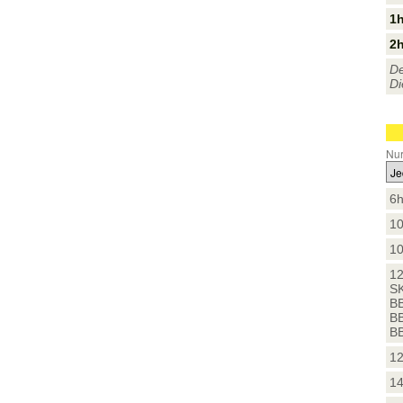
1h
2h
De
Di
Nur
6h
10
10
12
SK
B
B
BB
12
14