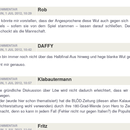
Rob
OMMENTAR
N, 1 JUL 2012, 10:29
 könnte mir vorstellen, dass der Angesprochene diese Wut auch gegen sich 
iels – sofern sie von dem Spiel stammen – lassen darauf schließen. De
chockt als die Mannschaft.
DAFFY
OMMENTAR
N, 1 JUL 2012, 10:42
h bin immer noch nicht über das Halbfinal-Aus hinweg und hege blanke Wut g
t mir genauso.
Klabautermann
OMMENTAR
N, 1 JUL 2012, 10:57
e gründliche Diskussion über Löw wird nicht dadurch erleichtert, dass wi
wegen.
der (wurde hier schon thematisiert) hat die BLÖD-Zeitung (diesen alten Kal
ichterstattung wohl verwenden) durch ihre 180-Grad-Wende (von Hero to Zero
acht, denn so kann in jedem Fall (Fehler nicht nur gegen Italien?) die Pop
Fritz
OMMENTAR
N, 1 JUL 2012, 11:04