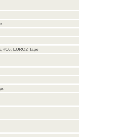
e
ve
s, #16, EURO2 Tape
pe