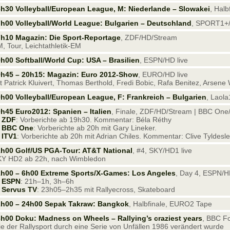
h30 Volleyball/European League, M: Niederlande – Slowakei
, Halb
h00 Volleyball/World League: Bulgarien – Deutschland
, SPORT1+/
h10 Magazin: Die Sport-Reportage
, ZDF/HD/Stream
, Tour, Leichtathletik-EM
h00 Softball/World Cup: USA – Brasilien
, ESPN/HD live
h45 – 20h15: Magazin: Euro 2012-Show
, EURO/HD live
t Patrick Kluivert, Thomas Berthold, Fredi Bobic, Rafa Benitez, Arsen
h00 Volleyball/European League, F: Frankreich – Bulgarien
, Laola
h45 Euro2012: Spanien – Italien
, Finale, ZDF/HD/Stream | BBC One/
—
ZDF
: Vorberichte ab 19h30. Kommentar: Béla Réthy
—
BBC One
: Vorberichte ab 20h mit Gary Lineker.
—
ITV1
: Vorberichte ab 20h mit Adrian Chiles. Kommentar: Clive Tyldes
h00 Golf/US PGA-Tour: AT&T National
, #4, SKY/HD1 live
Y HD2 ab 22h, nach Wimbledon
h00 – 6h00 Extreme Sports/X-Games: Los Angeles
, Day 4, ESPN/H
—
ESPN
: 21h–1h, 3h–6h
—
Servus TV
: 23h05–2h35 mit Rallyecross, Skateboard
2h00 – 24h00 Sepak Takraw: Bangkok
, Halbfinale, EURO2 Tape
h00 Doku: Madness on Wheels – Rallying’s craziest years
, BBC F
e der Rallysport durch eine Serie von Unfällen 1986 verändert wurde