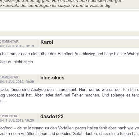
r jeweilige Sendetag geht von 6h bis 6h den nächsten Morgen
e Auswahl der Sendungen ist subjektiv und unvollständig
Karol
OMMENTAR
N, 1 JUL 2012, 10:19
h bin immer noch nicht über das Halbfinal-Aus hinweg und hege blanke Wut g
bist du nicht allein.
blue-skies
OMMENTAR
N, 1 JUL 2012, 10:20
ade, fände eine Analyse sehr interessant. Nun, sei es wie es sei. Ich bin
htig vercoacht hat. Aber jeder darf mal Fehler machen. Und solange es ten
ht …
dasdo123
OMMENTAR
N, 1 JUL 2012, 10:20
gfood – deine Meinung zu den Vorfällen gegen Italien fehlt aber nach wie vor..
tzdem noch veröffentlichen und so keine Gefahr laufen, dass diese folgen hat..