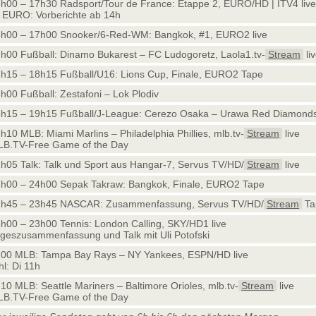
h00 – 17h30 Radsport/Tour de France: Etappe 2, EURO/HD | ITV4 liv
EURO: Vorberichte ab 14h
h00 – 17h00 Snooker/6-Red-WM: Bangkok, #1, EURO2 live
h00 Fußball: Dinamo Bukarest – FC Ludogoretz, Laola1.tv-
Stream
li
h15 – 18h15 Fußball/U16: Lions Cup, Finale, EURO2 Tape
h00 Fußball: Zestafoni – Lok Plodiv
h15 – 19h15 Fußball/J-League: Cerezo Osaka – Urawa Red Diamond
h10 MLB: Miami Marlins – Philadelphia Phillies, mlb.tv-
Stream
live
B.TV-Free Game of the Day
h05 Talk: Talk und Sport aus Hangar-7, Servus TV/HD/
Stream
live
h00 – 24h00 Sepak Takraw: Bangkok, Finale, EURO2 Tape
2h45 – 23h45 NASCAR: Zusammenfassung, Servus TV/HD/
Stream
Ta
h00 – 23h00 Tennis: London Calling, SKY/HD1 live
geszusammenfassung und Talk mit Uli Potofski
00 MLB: Tampa Bay Rays – NY Yankees, ESPN/HD live
l: Di 11h
10 MLB: Seattle Mariners – Baltimore Orioles, mlb.tv-
Stream
live
B.TV-Free Game of the Day