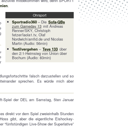
ht allzuviel mitbekommen wird, denn SPORT1
nien
.
Ohrsport
Sportradio360
– Die
Sofa-QBs
b
zum Gameday 13
mit Andreas
e
Renner/SKY, Christoph
g
fetzer/laola1.tv, Olaf
Nordwich/amfid.de und Nicolas
Martin (Audio: 56min)
Textilvergehen
–
Teve 133
über
u
den 2:1-Heimsieg von Union über
e
Bochum (Audio: 83min)
r
ngsfortschritte falsch darzustellen und so
miteinander sprechen. Es würde mich aber
uft-Spiel der DEL am Samstag, 5ten Januar
s es direkt vor dem Spiel zweieinhalb Stunden
oss gibt, aber die eigentliche Eishockey-
er “fünfstündigen Live-Show der Superlative”