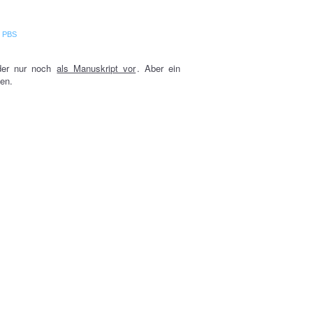
m
PBS
ider nur noch
als Manuskript vor
. Aber ein
en.