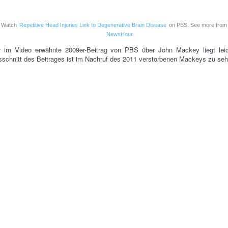
Watch
Repetitive Head Injuries Link to Degenerative Brain Disease
on PBS. See more fro
NewsHour.
r im Video erwähnte 2009er-Beitrag von PBS über John Mackey liegt le
schnitt des Beitrages ist im Nachruf des 2011 verstorbenen Mackeys zu seh