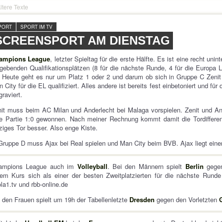
ltere Texte
PORT
SPORT IM TV
SCREENSPORT AM DIENSTAG
ampions League
, letzter Spieltag für die erste Hälfte. Es ist eine recht un
gebenden Qualifikationsplätzen (8 für die nächste Runde, 4 für die Europa 
. Heute geht es nur um Platz 1 oder 2 und darum ob sich in Gruppe C Zenit
 City für die EL qualifiziert. Alles andere ist bereits fest einbetoniert und f
graviert.
it muss beim AC Milan und Anderlecht bei Malaga vorspielen. Zenit und And
e Partie 1:0 gewonnen. Nach meiner Rechnung kommt damit die Tordifferenz 
ziges Tor besser. Also enge Kiste.
Gruppe D muss Ajax bei Real spielen und Man City beim BVB. Ajax liegt einen
ampions League auch im
Volleyball
. Bei den Männern spielt
Berlin
gegen
em Kurs sich als einer der besten Zweitplatzierten für die nächste Runde
la1.tv und rbb-online.de
 den Frauen spielt um 19h der Tabellenletzte
Dresden
gegen den Vorletzten