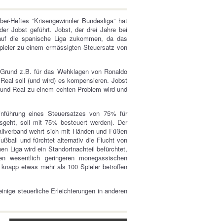
-Heftes “Krisengewinnler Bundesliga” hat
 Jobst geführt. Jobst, der drei Jahre bei
auf die spanische Liga zukommen, da das
pieler zu einem ermässigten Steuersatz von
n Grund z.B. für das Wehklagen von Ronaldo
Real soll (und wird) es kompensieren. Jobst
a und Real zu einem echten Problem wird und
inführung eines Steuersatzes von 75% für
usgeht, soll mit 75% besteuert werden). Der
allverband wehrt sich mit Händen und Füßen
ßball und fürchtet alternativ die Flucht von
en Liga wird ein Standortnachteil befürchtet,
en wesentlich geringeren monegassischen
l knapp etwas mehr als 100 Spieler betroffen
nige steuerliche Erleichterungen in anderen