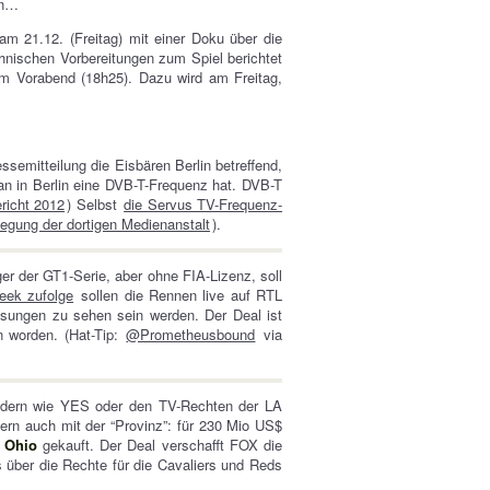
en…
am 21.12. (Freitag) mit einer Doku über die
chnischen Vorbereitungen zum Spiel berichtet
am Vorabend (18h25). Dazu wird am Freitag,
ssemitteilung die Eisbären Berlin betreffend,
n in Berlin eine DVB-T-Frequenz hat. DVB-T
ericht 2012
) Selbst
die Servus TV-Frequenz-
egung der dortigen Medienanstalt
).
er der GT1-Serie, aber ohne FIA-Lizenz, soll
eek zufolge
sollen die Rennen live auf RTL
sungen zu sehen sein werden. Der Deal ist
n worden. (Hat-Tip:
@Prometheusbound
via
endern wie YES oder den TV-Rechten der LA
rn auch mit der “Provinz”: für 230 Mio US$
 Ohio
gekauft. Der Deal verschafft FOX die
ts über die Rechte für die Cavaliers und Reds