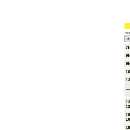
Nur
7h
9h
9h
10
1
—
—
—
13
13
16
16
18