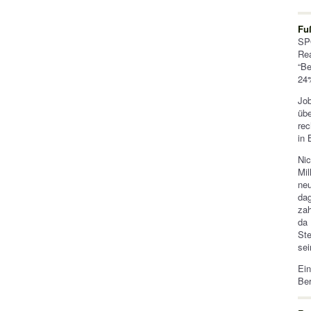
Fu
SP
Re
“Be
24%
Job
übe
rec
in 
Ni
Mil
neu
dag
zah
da
Ste
sei
Ein
Be