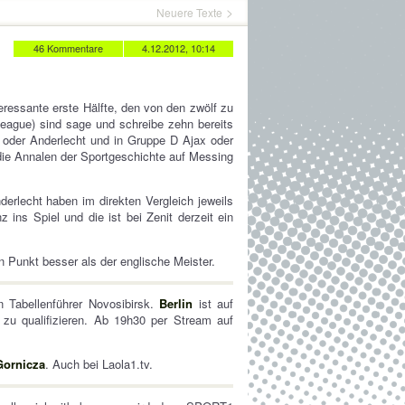
Neuere Texte
46 Kommentare
4.12.2012, 10:14
interessante erste Hälfte, den von den zwölf zu
League) sind sage und schreibe zehn bereits
 oder Anderlecht und in Gruppe D Ajax oder
ür die Annalen der Sportgeschichte auf Messing
erlecht haben im direkten Vergleich jeweils
ins Spiel und die ist bei Zenit derzeit ein
 Punkt besser als der englische Meister.
 Tabellenführer Novosibirsk.
Berlin
ist auf
 zu qualifizieren. Ab 19h30 per Stream auf
Gornicza
. Auch bei Laola1.tv.