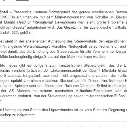
ßball
– Passend zu seinem Schwerpunkt des gerade erschienenen Dezember
ONSORs ein Interview mit dem Marketingvorstand von Schalke 04 Alexander
al Madrid
Head of International Development
war, sieht große Probleme 
ckham-Gesetz” aufgehoben wird. Das Gesetz hat für ausländische Fußballs
 statt 52% geführt.
st sieht in der anstehenden Aufhebung des Steuervorteils den eigentliche
r “mangelnde Wertschätzung”: Ronaldos Nettogehalt verschlechert sich und 
hnet damit, das die Erhöhung des Steuersatzes für alle Vereine hinter Barç
Bälde kostengünstig einige Stars auf den Markt kommen werden.
chts neues gibt es übrigens zum französischen Steuerprojekt, das die E
lionäre vorsieht (präziser: der Einkommensanteil der über 1 Mio/Jahr hina
e Steuersatz ist geplant, aber noch nicht umgesetzt und vorallem der Fußb
egen, spricht von einem massiven Standortnachteil für den französischen Fu
lreichen Spielern oder den finanziellen Ruin von Vereinen. Selbst in der eigen
 der AS Monaco mit seinem russischen Milliardärs-Eigentümer, von d
uersätzen profitiert. Von der Steuerregelung sollen im französischen Fußbal
n.
e Überlegung von Seiten des Ligaverbandes ist es vom Staat im Gegenzug ei
reichen zu bekommen.