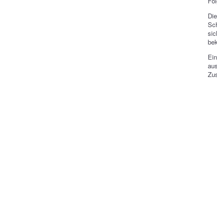
Fol
Di
Sc
si
be
Ein
au
Zu