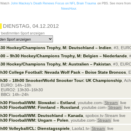
Watch
John Mackey’s Death Renews Focus on NFL Brain Trauma
on PBS. See more fro
NewsHour.
DIENSTAG, 04.12.2012
 bestimmten Sport anzeigen
30 Hockey/Champions Trophy, M: Deutschland – Indien
, #3, EURO
00 – 9h30 Hockey/Champions Trophy, M: Belgien – Niederlande
,
30 Hockey/Champions Trophy, M: Australien – Pakistan
, #3, EURO
h30 College Football: Nevada Wolf Pack – Boise State Broncos
, 
3h30 – 18h00 Snooker/World Snooker Tour: UK Championship
, Ac
 EURO: 14h–18h
 EURO2: 13h30–16h30
 BBCi: 14h–24h
h30 Floorball/WM: Slowakei – Estland
, youtube.com-
Stream
live
h30 Floorball/WM: Finnland – Russland
, youtube.com-
Stream
live
h30 Floorball/WM: Deutschland – Kanada
, spobox.tv-Stream live
h30 Floorball/WM: Ungarn – Polen
, youtube.com-
Stream
live
h00 Volleyball/CL: Dienstagsspiele
, Laola1.tv-
Stream
live