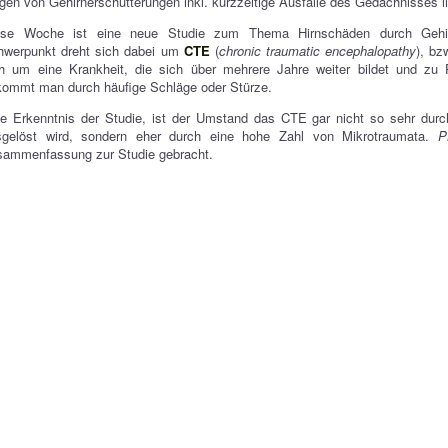
gen von Gehirnerschütterungen inkl. kurzzeitige Ausfälle des Gedächnisses li
ese Woche ist eine neue Studie zum Thema Hirnschäden durch Gehirne
hwerpunkt dreht sich dabei um
CTE
(
chronic traumatic encephalopathy
), bz
ch um eine Krankheit, die sich über mehrere Jahre weiter bildet und zu
kommt man durch häufige Schläge oder Stürze.
e Erkenntnis der Studie, ist der Umstand das CTE gar nicht so sehr durch
sgelöst wird, sondern eher durch eine hohe Zahl von Mikrotraumata.
P
sammenfassung zur Studie gebracht.