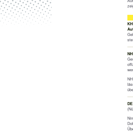
Auf
zei
KH
Au
Geh
ste
NH
Ge
off
wer
NHL
lä
üb
DE
(Nü
Nim
Do
Übe