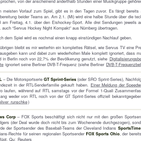
prochen, von der anscheinend anderthalb Stunden einer Musikgruppe gehör
 meisten Vorlauf zum Spiel, gibt es in den Tagen zuvor. Es fängt bereits 
bereitung beider Teams an. Am 2.1. (Mi) wird eine halbe Stunde über die te
 am Freitag, 4.1. über den Eishockey-Sport. Alle drei Sendungen jeweils 
. auch “Servus Hockey Night Kompakt” aus Nürnberg übertragen.
h dem Spiel wird es nochmal einen knapp einstündigen Nachlauf geben.
übrigen bleibt es mir weiterhin ein komplettes Rätsel, wie Servus TV eine Pre
ausgeben kann und dabei zum wiederholten Male komplett ignoriert, dass ma
d in Berlin noch von 22,7% der Bevölkerung genutzt, siehe
Digitalisierungsb
te
ignoriert seine Berliner DVB-T-Frequenz (siehe Berliner
DVB-T-Frequenzbel
L
– Die Motorsportserie
GT Sprint-Series
(oder SRO Sprint-Series), Nachfolg
dezeit in der RTL-Senderfamilie gekauft haben.
Einer Meldung der Speedw
tro laufen, während auf RTL samstags vor der Formel 1-Quali Zusammenfas
lang weder von RTL noch von der GT Sprint-Series offiziell bekanntgegebe
liver_runschke
)
ws Corp
– FOX Sports beschäftigt sich nicht nur mit den großen Sports
gers (der Deal wurde doch nicht bis zum Wochenende durchgezogen), sonde
rde der Sportsender des Baseball-Teams der Cleveland Indians
SportsTime
ians-Rechte für seinen regionalen Sportsender
FOX Sports Ohio
, der berei
fügt. Qu:
Reuters