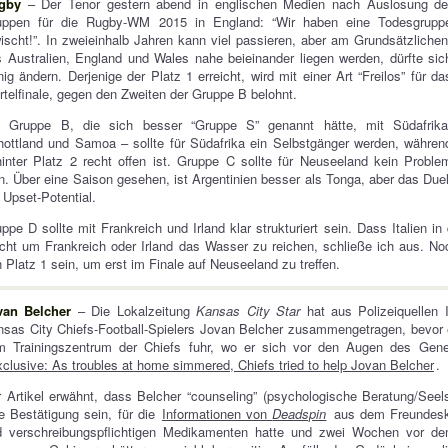
gby
– Der Tenor gestern abend in englischen Medien nach Auslosung de
uppen für die Rugby-WM 2015 in England: “Wir haben eine Todesgrupp
ischt!”. In zweieinhalb Jahren kann viel passieren, aber am Grundsätzlichen
 Australien, England und Wales nahe beieinander liegen werden, dürfte sic
ig ändern. Derjenige der Platz 1 erreicht, wird mit einer Art “Freilos” für da
rtelfinale, gegen den Zweiten der Gruppe B belohnt.
e Gruppe B, die sich besser “Gruppe S” genannt hätte, mit Südafrika
ottland und Samoa – sollte für Südafrika ein Selbstgänger werden, währen
inter Platz 2 recht offen ist. Gruppe C sollte für Neuseeland kein Proble
n. Über eine Saison gesehen, ist Argentinien besser als Tonga, aber das Duel
 Upset-Potential.
ppe D sollte mit Frankreich und Irland klar strukturiert sein. Dass Italien 
ht um Frankreich oder Irland das Wasser zu reichen, schließe ich aus. Noc
 Platz 1 sein, um erst im Finale auf Neuseeland zu treffen.
van Belcher
– Die Lokalzeitung
Kansas City Star
hat aus Polizeiquellen 
sas City Chiefs-Football-Spielers Jovan Belcher zusammengetragen, bevor 
m Trainingszentrum der Chiefs fuhr, wo er sich vor den Augen des Gen
xclusive: As troubles at home simmered, Chiefs tried to help Jovan Belcher
.
 Artikel erwähnt, dass Belcher “counseling” (psychologische Beratung/Se
e Bestätigung sein, für die
Informationen von
Deadspin
aus dem Freundeskr
d verschreibungspflichtigen Medikamenten hatte und zwei Wochen vor dem