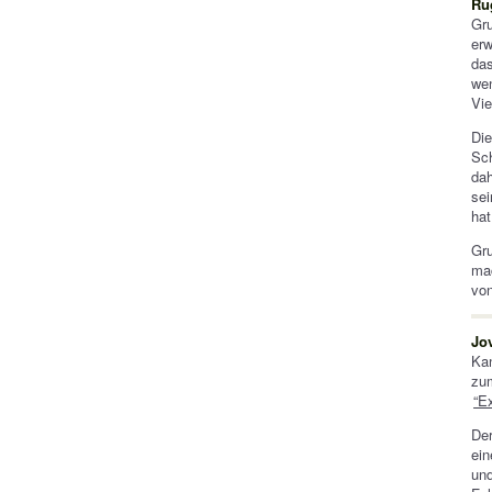
Ru
Gr
erw
das
wen
Vie
Di
Sch
dah
sei
hat
Gru
mac
von
Jo
Kan
zu
“E
Der
ein
un