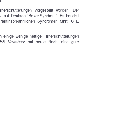
tt.
rschütterungen vorgestellt worden. Der
w. auf Deutsch “Boxer-Syndrom”. Es handelt
 Parkinson-ähnlichen Syndromen führt. CTE
 einige wenige heftige Hirnerschütterungen
BS Newshour
hat heute Nacht eine gute