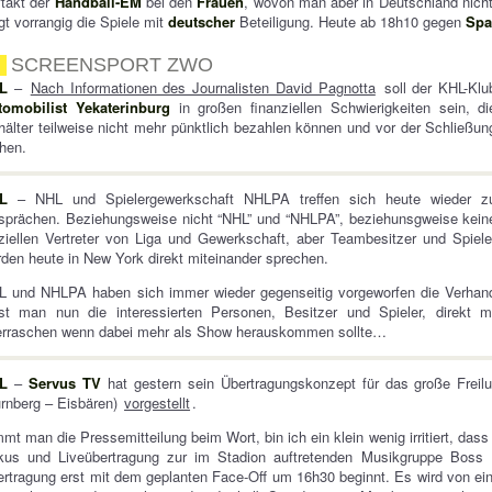
takt der
Handball-EM
bei den
Frauen
, wovon man aber in Deutschland nic
gt vorrangig die Spiele mit
deutscher
Beteiligung. Heute ab 18h10 gegen
Spa
SCREENSPORT ZWO
L
–
Nach Informationen des Journalisten David Pagnotta
soll der KHL-Klu
tomobilist Yekaterinburg
in großen finanziellen Schwierigkeiten sein, di
älter teilweise nicht mehr pünktlich bezahlen können und vor der Schließun
hen.
L
– NHL und Spielergewerkschaft NHLPA treffen sich heute wieder z
sprächen. Beziehungsweise nicht “NHL” und “NHLPA”, beziehunsgweise kein
iziellen Vertreter von Liga und Gewerkschaft, aber Teambesitzer und Spiele
den heute in New York direkt miteinander sprechen.
 und NHLPA haben sich immer wieder gegenseitig vorgeworfen die Verhandlu
sst man nun die interessierten Personen, Besitzer und Spieler, direkt 
erraschen wenn dabei mehr als Show herauskommen sollte…
L
–
Servus TV
hat gestern sein Übertragungskonzept für das große Freil
rnberg – Eisbären)
vorgestellt
.
mt man die Pressemitteilung beim Wort, bin ich ein klein wenig irritiert, das
kus und Liveübertragung zur im Stadion auftretenden Musikgruppe Boss H
rtragung erst mit dem geplanten Face-Off um 16h30 beginnt. Es wird von ein