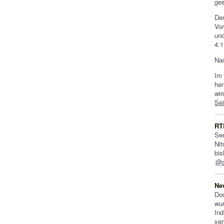
ges
Den
Vor
und
4.1
Nac
Im 
her
wir
Sei
RT
Sen
Ni
bis
@o
Ne
Dod
wu
Ind
ver