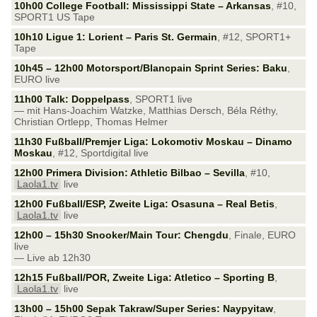
10h00 College Football: Mississippi State – Arkansas
, #10,
SPORT1 US Tape
10h10 Ligue 1: Lorient – Paris St. Germain
, #12, SPORT1+
Tape
10h45 – 12h00 Motorsport/Blancpain Sprint Series: Baku
,
EURO live
11h00 Talk: Doppelpass
, SPORT1 live
— mit Hans-Joachim Watzke, Matthias Dersch, Béla Réthy,
Christian Ortlepp, Thomas Helmer
11h30 Fußball/Premjer Liga: Lokomotiv Moskau – Dinamo
Moskau
, #12, Sportdigital live
12h00 Primera Division: Athletic Bilbao – Sevilla
, #10,
Laola1.tv
live
12h00 Fußball/ESP, Zweite Liga: Osasuna – Real Betis
,
Laola1.tv
live
12h00 – 15h30 Snooker/Main Tour: Chengdu
, Finale, EURO
live
— Live ab 12h30
12h15 Fußball/POR, Zweite Liga: Atletico – Sporting B
,
Laola1.tv
live
13h00 – 15h00 Sepak Takraw/Super Series: Naypyitaw
,