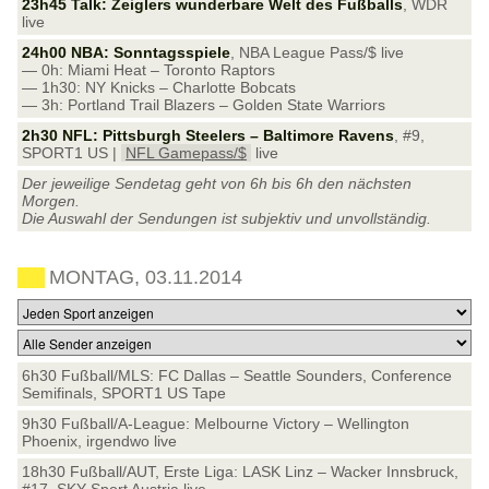
23h45 Talk: Zeiglers wunderbare Welt des Fußballs
, WDR
live
24h00 NBA: Sonntagsspiele
, NBA League Pass/$ live
— 0h: Miami Heat – Toronto Raptors
— 1h30: NY Knicks – Charlotte Bobcats
— 3h: Portland Trail Blazers – Golden State Warriors
2h30 NFL: Pittsburgh Steelers – Baltimore Ravens
, #9,
SPORT1 US |
NFL Gamepass/$
live
Der jeweilige Sendetag geht von 6h bis 6h den nächsten
Morgen.
Die Auswahl der Sendungen ist subjektiv und unvollständig.
MONTAG, 03.11.2014
6h30 Fußball/MLS: FC Dallas – Seattle Sounders, Conference
Semifinals, SPORT1 US Tape
9h30 Fußball/A-League: Melbourne Victory – Wellington
Phoenix, irgendwo live
18h30 Fußball/AUT, Erste Liga: LASK Linz – Wacker Innsbruck,