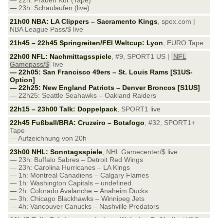
— 22h: Frauen Kür (Tape)
— 23h: Schaulaufen (live)
21h00 NBA: LA Clippers – Sacramento Kings
, spox.com |
NBA League Pass/$ live
21h45 – 22h45 Springreiten/FEI Weltcup: Lyon
, EURO Tape
22h00 NFL: Nachmittagsspiele
, #9, SPORT1 US |
NFL
Gamepass/$
live
— 22h05: San Francisco 49ers – St. Louis Rams [S1US-
Option]
— 22h25: New England Patriots – Denver Broncos [S1US]
— 22h25: Seattle Seahawks – Oakland Raiders
22h15 – 23h00 Talk: Doppelpack
, SPORT1 live
22h45 Fußball/BRA: Cruzeiro – Botafogo
, #32, SPORT1+
Tape
— Aufzeichnung von 20h
23h00 NHL: Sonntagsspiele
, NHL Gamecenter/$ live
— 23h: Buffalo Sabres – Detroit Red Wings
— 23h: Carolina Hurricanes – LA Kings
— 1h: Montreal Canadiens – Calgary Flames
— 1h: Washington Capitals – undefined
— 2h: Colorado Avalanche – Anaheim Ducks
— 3h: Chicago Blackhawks – Winnipeg Jets
— 4h: Vancouver Canucks – Nashville Predators