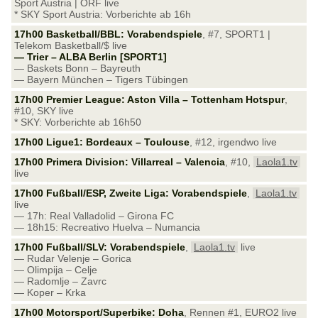
Sport Austria | ORF live
* SKY Sport Austria: Vorberichte ab 16h
17h00 Basketball/BBL: Vorabendspiele
, #7, SPORT1 |
Telekom Basketball/$ live
— Trier – ALBA Berlin [SPORT1]
— Baskets Bonn – Bayreuth
— Bayern München – Tigers Tübingen
17h00 Premier League: Aston Villa – Tottenham Hotspur
,
#10, SKY live
* SKY: Vorberichte ab 16h50
17h00 Ligue1: Bordeaux – Toulouse
, #12, irgendwo live
17h00 Primera Division: Villarreal – Valencia
, #10,
Laola1.tv
live
17h00 Fußball/ESP, Zweite Liga: Vorabendspiele
,
Laola1.tv
live
— 17h: Real Valladolid – Girona FC
— 18h15: Recreativo Huelva – Numancia
17h00 Fußball/SLV: Vorabendspiele
,
Laola1.tv
live
— Rudar Velenje – Gorica
— Olimpija – Celje
— Radomlje – Zavrc
— Koper – Krka
17h00 Motorsport/Superbike: Doha
, Rennen #1, EURO2 live