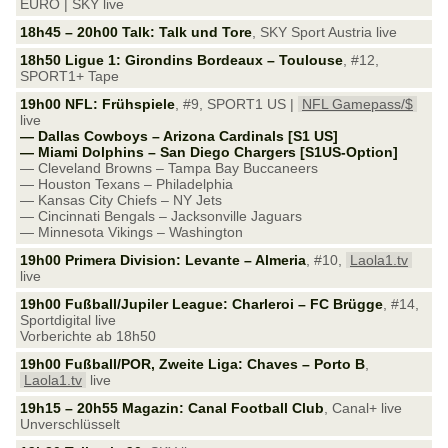
EURO | SKY live
18h45 – 20h00 Talk: Talk und Tore
, SKY Sport Austria live
18h50 Ligue 1: Girondins Bordeaux – Toulouse
, #12,
SPORT1+ Tape
19h00 NFL: Frühspiele
, #9, SPORT1 US |
NFL Gamepass/$
live
— Dallas Cowboys – Arizona Cardinals [S1 US]
— Miami Dolphins – San Diego Chargers [S1US-Option]
— Cleveland Browns – Tampa Bay Buccaneers
— Houston Texans – Philadelphia
— Kansas City Chiefs – NY Jets
— Cincinnati Bengals – Jacksonville Jaguars
— Minnesota Vikings – Washington
19h00 Primera Division: Levante – Almeria
, #10,
Laola1.tv
live
19h00 Fußball/Jupiler League: Charleroi – FC Brügge
, #14,
Sportdigital live
Vorberichte ab 18h50
19h00 Fußball/POR, Zweite Liga: Chaves – Porto B
,
Laola1.tv
live
19h15 – 20h55 Magazin: Canal Football Club
, Canal+ live
Unverschlüsselt