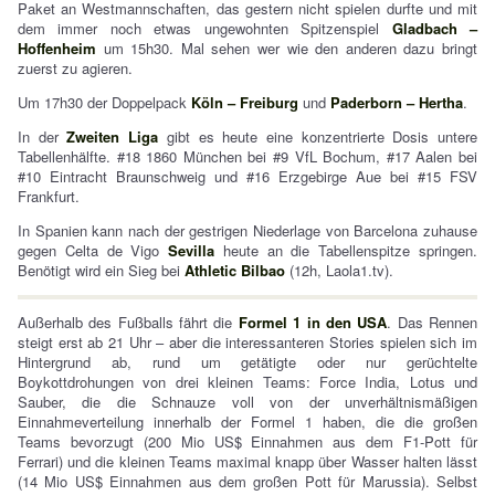
Paket an Westmannschaften, das gestern nicht spielen durfte und mit
dem immer noch etwas ungewohnten Spitzenspiel
Gladbach –
Hoffenheim
um 15h30. Mal sehen wer wie den anderen dazu bringt
zuerst zu agieren.
Um 17h30 der Doppelpack
Köln – Freiburg
und
Paderborn – Hertha
.
In der
Zweiten Liga
gibt es heute eine konzentrierte Dosis untere
Tabellenhälfte. #18 1860 München bei #9 VfL Bochum, #17 Aalen bei
#10 Eintracht Braunschweig und #16 Erzgebirge Aue bei #15 FSV
Frankfurt.
In Spanien kann nach der gestrigen Niederlage von Barcelona zuhause
gegen Celta de Vigo
Sevilla
heute an die Tabellenspitze springen.
Benötigt wird ein Sieg bei
Athletic Bilbao
(12h, Laola1.tv).
Außerhalb des Fußballs fährt die
Formel 1 in den USA
. Das Rennen
steigt erst ab 21 Uhr – aber die interessanteren Stories spielen sich im
Hintergrund ab, rund um getätigte oder nur gerüchtelte
Boykottdrohungen von drei kleinen Teams: Force India, Lotus und
Sauber, die die Schnauze voll von der unverhältnismäßigen
Einnahmeverteilung innerhalb der Formel 1 haben, die die großen
Teams bevorzugt (200 Mio US$ Einnahmen aus dem F1-Pott für
Ferrari) und die kleinen Teams maximal knapp über Wasser halten lässt
(14 Mio US$ Einnahmen aus dem großen Pott für Marussia). Selbst