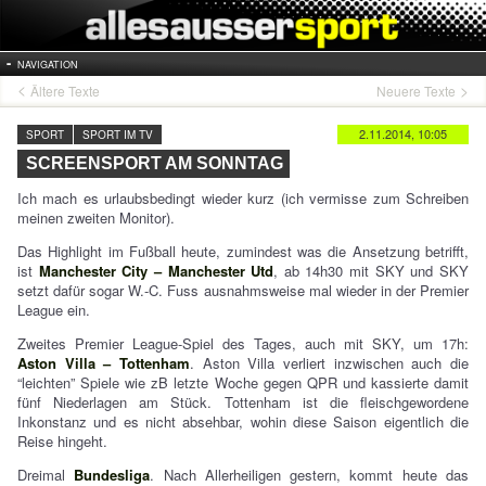
NAVIGATION
Ältere Texte
Neuere Texte
2.11.2014, 10:05
SPORT
SPORT IM TV
SCREENSPORT AM SONNTAG
Ich mach es urlaubsbedingt wieder kurz (ich vermisse zum Schreiben
meinen zweiten Monitor).
Das Highlight im Fußball heute, zumindest was die Ansetzung betrifft,
ist
Manchester City – Manchester Utd
, ab 14h30 mit SKY und SKY
setzt dafür sogar W.-C. Fuss ausnahmsweise mal wieder in der Premier
League ein.
Zweites Premier League-Spiel des Tages, auch mit SKY, um 17h:
Aston Villa – Tottenham
. Aston Villa verliert inzwischen auch die
“leichten” Spiele wie zB letzte Woche gegen QPR und kassierte damit
fünf Niederlagen am Stück. Tottenham ist die fleischgewordene
Inkonstanz und es nicht absehbar, wohin diese Saison eigentlich die
Reise hingeht.
Dreimal
Bundesliga
. Nach Allerheiligen gestern, kommt heute das