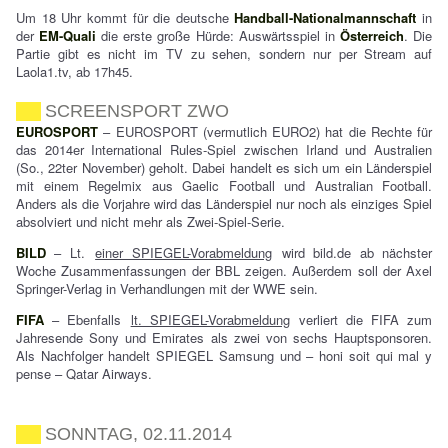
Um 18 Uhr kommt für die deutsche
Handball-Nationalmannschaft
in
der
EM-Quali
die erste große Hürde: Auswärtsspiel in
Österreich
. Die
Partie gibt es nicht im TV zu sehen, sondern nur per Stream auf
Laola1.tv, ab 17h45.
SCREENSPORT ZWO
EUROSPORT
– EUROSPORT (vermutlich EURO2) hat die Rechte für
das 2014er International Rules-Spiel zwischen Irland und Australien
(So., 22ter November) geholt. Dabei handelt es sich um ein Länderspiel
mit einem Regelmix aus Gaelic Football und Australian Football.
Anders als die Vorjahre wird das Länderspiel nur noch als einziges Spiel
absolviert und nicht mehr als Zwei-Spiel-Serie.
BILD
– Lt.
einer SPIEGEL-Vorabmeldung
wird bild.de ab nächster
Woche Zusammenfassungen der BBL zeigen. Außerdem soll der Axel
Springer-Verlag in Verhandlungen mit der WWE sein.
FIFA
– Ebenfalls
lt. SPIEGEL-Vorabmeldung
verliert die FIFA zum
Jahresende Sony und Emirates als zwei von sechs Hauptsponsoren.
Als Nachfolger handelt SPIEGEL Samsung und – honi soit qui mal y
pense – Qatar Airways.
SONNTAG, 02.11.2014