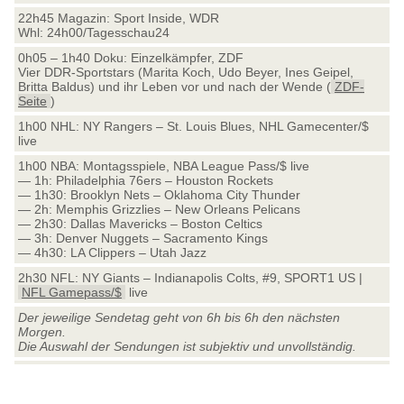
22h45 Magazin: Sport Inside, WDR
Whl: 24h00/Tagesschau24
0h05 – 1h40 Doku: Einzelkämpfer, ZDF
Vier DDR-Sportstars (Marita Koch, Udo Beyer, Ines Geipel,
Britta Baldus) und ihr Leben vor und nach der Wende (
ZDF-
Seite
)
1h00 NHL: NY Rangers – St. Louis Blues, NHL Gamecenter/$
live
1h00 NBA: Montagsspiele, NBA League Pass/$ live
— 1h: Philadelphia 76ers – Houston Rockets
— 1h30: Brooklyn Nets – Oklahoma City Thunder
— 2h: Memphis Grizzlies – New Orleans Pelicans
— 2h30: Dallas Mavericks – Boston Celtics
— 3h: Denver Nuggets – Sacramento Kings
— 4h30: LA Clippers – Utah Jazz
2h30 NFL: NY Giants – Indianapolis Colts, #9, SPORT1 US |
NFL Gamepass/$
live
Der jeweilige Sendetag geht von 6h bis 6h den nächsten
Morgen.
Die Auswahl der Sendungen ist subjektiv und unvollständig.