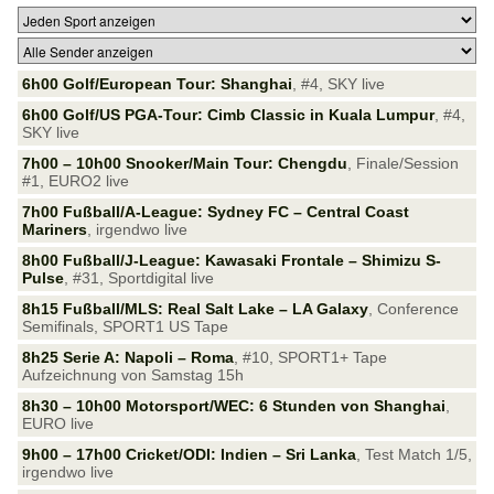
6h00 Golf/European Tour: Shanghai
, #4, SKY live
6h00 Golf/US PGA-Tour: Cimb Classic in Kuala Lumpur
, #4,
SKY live
7h00 – 10h00 Snooker/Main Tour: Chengdu
, Finale/Session
#1, EURO2 live
7h00 Fußball/A-League: Sydney FC – Central Coast
Mariners
, irgendwo live
8h00 Fußball/J-League: Kawasaki Frontale – Shimizu S-
Pulse
, #31, Sportdigital live
8h15 Fußball/MLS: Real Salt Lake – LA Galaxy
, Conference
Semifinals, SPORT1 US Tape
8h25 Serie A: Napoli – Roma
, #10, SPORT1+ Tape
Aufzeichnung von Samstag 15h
8h30 – 10h00 Motorsport/WEC: 6 Stunden von Shanghai
,
EURO live
9h00 – 17h00 Cricket/ODI: Indien – Sri Lanka
, Test Match 1/5,
irgendwo live