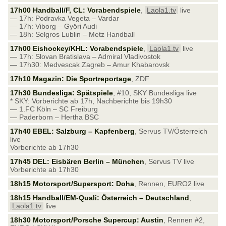
17h00 Handball/F, CL: Vorabendspiele
,
Laola1.tv
live
— 17h: Podravka Vegeta – Vardar
— 17h: Viborg – Györi Audi
— 18h: Selgros Lublin – Metz Handball
17h00 Eishockey/KHL: Vorabendspiele
,
Laola1.tv
live
— 17h: Slovan Bratislava – Admiral Vladivostok
— 17h30: Medvescak Zagreb – Amur Khabarovsk
17h10 Magazin: Die Sportreportage
, ZDF
17h30 Bundesliga: Spätspiele
, #10, SKY Bundesliga live
* SKY: Vorberichte ab 17h, Nachberichte bis 19h30
— 1.FC Köln – SC Freiburg
— Paderborn – Hertha BSC
17h40 EBEL: Salzburg – Kapfenberg
, Servus TV/Österreich
live
Vorberichte ab 17h30
17h45 DEL: Eisbären Berlin – München
, Servus TV live
Vorberichte ab 17h30
18h15 Motorsport/Supersport: Doha
, Rennen, EURO2 live
18h15 Handball/EM-Quali: Österreich – Deutschland
,
Laola1.tv
live
18h30 Motorsport/Porsche Supercup: Austin
, Rennen #2,