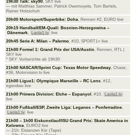
19h30 Talk: sky90
, SKY live
— mit Matthias Sammer, Patrick Owomoyela, Tom Bartels,
Rainer Holzschuh
20h00 Motorsport/Superbike: Doha
, Rennen #2, EURO live
20h15 Handball/EM-Quali: Bosnien-Herzegowina –
Dänemark
,
Laola1.tv
live
20h45 Serie A: Milan – Palermo
, #10, SPORT1+ live
21h00 Formel 1: Grand Prix der USA/Austin
, Rennen, RTL |
SKY live
* SKY: Vorberichte ab 19h30
21h00 NASCAR/Sprint Cup: Texas Motor Speedway
, Chase,
#36, Motorvision.tv live
21h00 Ligue1: Olympique Marseille – RC Lens
, #12,
irgendwo live
21h00 Primera Division: Elche – Espanyol
, #10,
Laola1.tv
live
21h00 Fußball/ESP, Zweite Liga: Leganes – Ponferradine
,
Laola1.tv
live
21h00 – 1h00 Eiskunstlauf/ISU Grand Prix: Skate America in
Kelowna
, EURO2 live
— 21h: Eistanzen Kür (Tape)