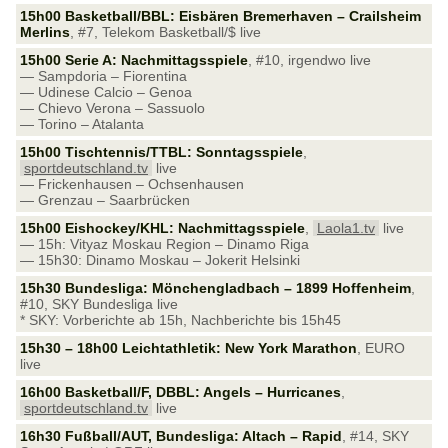
15h00 Basketball/BBL: Eisbären Bremerhaven – Crailsheim
Merlins
, #7, Telekom Basketball/$ live
15h00 Serie A: Nachmittagsspiele
, #10, irgendwo live
— Sampdoria – Fiorentina
— Udinese Calcio – Genoa
— Chievo Verona – Sassuolo
— Torino – Atalanta
15h00 Tischtennis/TTBL: Sonntagsspiele
,
sportdeutschland.tv
live
— Frickenhausen – Ochsenhausen
— Grenzau – Saarbrücken
15h00 Eishockey/KHL: Nachmittagsspiele
,
Laola1.tv
live
— 15h: Vityaz Moskau Region – Dinamo Riga
— 15h30: Dinamo Moskau – Jokerit Helsinki
15h30 Bundesliga: Mönchengladbach – 1899 Hoffenheim
,
#10, SKY Bundesliga live
* SKY: Vorberichte ab 15h, Nachberichte bis 15h45
15h30 – 18h00 Leichtathletik: New York Marathon
, EURO
live
16h00 Basketball/F, DBBL: Angels – Hurricanes
,
sportdeutschland.tv
live
16h30 Fußball/AUT, Bundesliga: Altach – Rapid
, #14, SKY