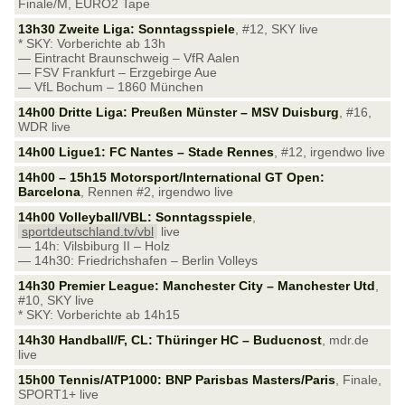
Finale/M, EURO2 Tape
13h30 Zweite Liga: Sonntagsspiele
, #12, SKY live
* SKY: Vorberichte ab 13h
— Eintracht Braunschweig – VfR Aalen
— FSV Frankfurt – Erzgebirge Aue
— VfL Bochum – 1860 München
14h00 Dritte Liga: Preußen Münster – MSV Duisburg
, #16,
WDR live
14h00 Ligue1: FC Nantes – Stade Rennes
, #12, irgendwo live
14h00 – 15h15 Motorsport/International GT Open:
Barcelona
, Rennen #2, irgendwo live
14h00 Volleyball/VBL: Sonntagsspiele
,
sportdeutschland.tv/vbl
live
— 14h: Vilsbiburg II – Holz
— 14h30: Friedrichshafen – Berlin Volleys
14h30 Premier League: Manchester City – Manchester Utd
,
#10, SKY live
* SKY: Vorberichte ab 14h15
14h30 Handball/F, CL: Thüringer HC – Buducnost
, mdr.de
live
15h00 Tennis/ATP1000: BNP Parisbas Masters/Paris
, Finale,
SPORT1+ live