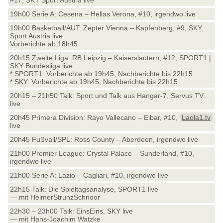
#17, SKY Sport Austria live
19h00 Serie A: Cesena – Hellas Verona, #10, irgendwo live
19h00 Basketball/AUT: Zepter Vienna – Kapfenberg, #9, SKY
Sport Austria live
Vorberichte ab 18h45
20h15 Zweite Liga: RB Leipzig – Kaiserslautern, #12, SPORT1 |
SKY Bundesliga live
* SPORT1: Vorberichte ab 19h45, Nachberichte bis 22h15
* SKY: Vorberichte ab 19h45, Nachberichte bis 22h15
20h15 – 21h50 Talk: Sport und Talk aus Hangar-7, Servus TV
live
20h45 Primera Division: Rayo Vallecano – Eibar, #10,
Laola1.tv
live
20h45 Fußvall/SPL: Ross County – Aberdeen, irgendwo live
21h00 Premier League: Crystal Palace – Sunderland, #10,
irgendwo live
21h00 Serie A: Lazio – Cagliari, #10, irgendwo live
22h15 Talk: Die Spieltagsanalyse, SPORT1 live
— mit HelmerStrunzSchnoor
22h30 – 23h00 Talk: EinsEins, SKY live
— mit Hans-Joachim Watzke