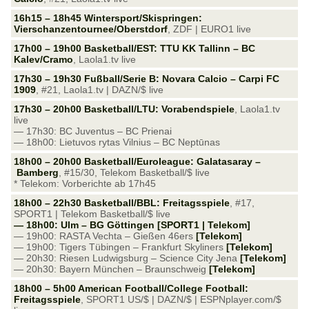
16h15 – 18h45 Wintersport/Skispringen:
Vierschanzentournee/Oberstdorf
, ZDF | EURO1 live
17h00 – 19h00 Basketball/EST: TTU KK Tallinn – BC
Kalev/Cramo
, Laola1.tv live
17h30 – 19h30 Fußball/Serie B: Novara Calcio – Carpi FC
1909
, #21, Laola1.tv | DAZN/$ live
17h30 – 20h00 Basketball/LTU: Vorabendspiele
, Laola1.tv
live
— 17h30: BC Juventus – BC Prienai
— 18h00: Lietuvos rytas Vilnius – BC Neptūnas
18h00 – 20h00 Basketball/Euroleague: Galatasaray –
Bamberg
, #15/30, Telekom Basketball/$ live
* Telekom: Vorberichte ab 17h45
18h00 – 22h30 Basketball/BBL: Freitagsspiele
, #17,
SPORT1 | Telekom Basketball/$ live
— 18h00: Ulm – BG Göttingen [SPORT1 | Telekom]
— 19h00: RASTA Vechta – Gießen 46ers
[Telekom]
— 19h00: Tigers Tübingen – Frankfurt Skyliners
[Telekom]
— 20h30: Riesen Ludwigsburg – Science City Jena
[Telekom]
— 20h30: Bayern München – Braunschweig
[Telekom]
18h00 – 5h00 American Football/College Football:
Freitagsspiele
, SPORT1 US/$ | DAZN/$ | ESPNplayer.com/$