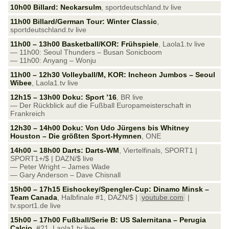
10h00 Billard: Neckarsulm
, sportdeutschland.tv live
11h00 Billard/German Tour: Winter Classic
,
sportdeutschland.tv live
11h00 – 13h00 Basketball/KOR: Frühspiele
, Laola1.tv live
— 11h00: Seoul Thunders – Busan Sonicboom
— 11h00: Anyang – Wonju
11h00 – 12h30 Volleyball/M, KOR: Incheon Jumbos – Seoul
Wibee
, Laola1.tv live
12h15 – 13h00 Doku: Sport ’16
, BR live
— Der Rückblick auf die Fußball Europameisterschaft in
Frankreich
12h30 – 14h00 Doku: Von Udo Jürgens bis Whitney
Houston – Die größten Sport-Hymnen
, ONE
14h00 – 18h00 Darts: Darts-WM
, Viertelfinals, SPORT1 |
SPORT1+/$ | DAZN/$ live
— Peter Wright – James Wade
— Gary Anderson – Dave Chisnall
15h00 – 17h15 Eishockey/Spengler-Cup: Dinamo Minsk –
Team Canada
, Halbfinale #1, DAZN/$ |
youtube.com
|
tv.sport1.de live
15h00 – 17h00 Fußball/Serie B: US Salernitana – Perugia
Calcio
, #21, Laola1.tv live