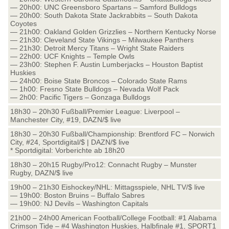
— 20h00: UNC Greensboro Spartans – Samford Bulldogs
— 20h00: South Dakota State Jackrabbits – South Dakota
Coyotes
— 21h00: Oakland Golden Grizzlies – Northern Kentucky Norse
— 21h30: Cleveland State Vikings – Milwaukee Panthers
— 21h30: Detroit Mercy Titans – Wright State Raiders
— 22h00: UCF Knights – Temple Owls
— 23h00: Stephen F. Austin Lumberjacks – Houston Baptist
Huskies
— 24h00: Boise State Broncos – Colorado State Rams
— 1h00: Fresno State Bulldogs – Nevada Wolf Pack
— 2h00: Pacific Tigers – Gonzaga Bulldogs
18h30 – 20h30 Fußball/Premier League: Liverpool –
Manchester City, #19, DAZN/$ live
18h30 – 20h30 Fußball/Championship: Brentford FC – Norwich
City, #24, Sportdigital/$ | DAZN/$ live
* Sportdigital: Vorberichte ab 18h20
18h30 – 20h15 Rugby/Pro12: Connacht Rugby – Munster
Rugby, DAZN/$ live
19h00 – 21h30 Eishockey/NHL: Mittagsspiele, NHL TV/$ live
— 19h00: Boston Bruins – Buffalo Sabres
— 19h00: NJ Devils – Washington Capitals
21h00 – 24h00 American Football/College Football: #1 Alabama
Crimson Tide – #4 Washington Huskies, Halbfinale #1, SPORT1