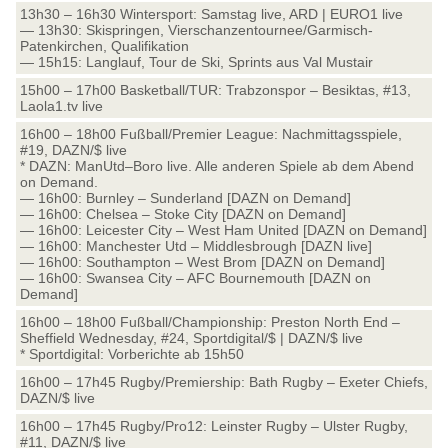
13h30 – 16h30 Wintersport: Samstag live, ARD | EURO1 live
— 13h30: Skispringen, Vierschanzentournee/Garmisch-
Patenkirchen, Qualifikation
— 15h15: Langlauf, Tour de Ski, Sprints aus Val Mustair
15h00 – 17h00 Basketball/TUR: Trabzonspor – Besiktas, #13,
Laola1.tv live
16h00 – 18h00 Fußball/Premier League: Nachmittagsspiele,
#19, DAZN/$ live
* DAZN: ManUtd–Boro live. Alle anderen Spiele ab dem Abend
on Demand.
— 16h00: Burnley – Sunderland [DAZN on Demand]
— 16h00: Chelsea – Stoke City [DAZN on Demand]
— 16h00: Leicester City – West Ham United [DAZN on Demand]
— 16h00: Manchester Utd – Middlesbrough [DAZN live]
— 16h00: Southampton – West Brom [DAZN on Demand]
— 16h00: Swansea City – AFC Bournemouth [DAZN on
Demand]
16h00 – 18h00 Fußball/Championship: Preston North End –
Sheffield Wednesday, #24, Sportdigital/$ | DAZN/$ live
* Sportdigital: Vorberichte ab 15h50
16h00 – 17h45 Rugby/Premiership: Bath Rugby – Exeter Chiefs,
DAZN/$ live
16h00 – 17h45 Rugby/Pro12: Leinster Rugby – Ulster Rugby,
#11, DAZN/$ live