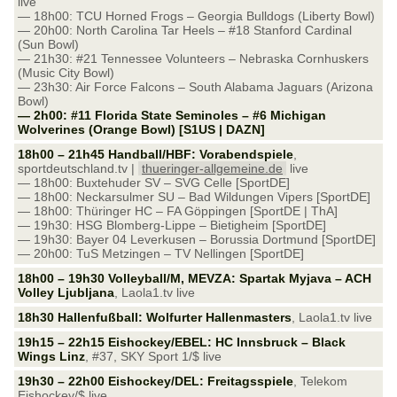
live
— 18h00: TCU Horned Frogs – Georgia Bulldogs (Liberty Bowl)
— 20h00: North Carolina Tar Heels – #18 Stanford Cardinal
(Sun Bowl)
— 21h30: #21 Tennessee Volunteers – Nebraska Cornhuskers
(Music City Bowl)
— 23h30: Air Force Falcons – South Alabama Jaguars (Arizona
Bowl)
— 2h00: #11 Florida State Seminoles – #6 Michigan
Wolverines (Orange Bowl) [S1US | DAZN]
18h00 – 21h45 Handball/HBF: Vorabendspiele
,
sportdeutschland.tv |
thueringer-allgemeine.de
live
— 18h00: Buxtehuder SV – SVG Celle [SportDE]
— 18h00: Neckarsulmer SU – Bad Wildungen Vipers [SportDE]
— 18h00: Thüringer HC – FA Göppingen [SportDE | ThA]
— 19h30: HSG Blomberg-Lippe – Bietigheim [SportDE]
— 19h30: Bayer 04 Leverkusen – Borussia Dortmund [SportDE]
— 20h00: TuS Metzingen – TV Nellingen [SportDE]
18h00 – 19h30 Volleyball/M, MEVZA: Spartak Myjava – ACH
Volley Ljubljana
, Laola1.tv live
18h30 Hallenfußball: Wolfurter Hallenmasters
, Laola1.tv live
19h15 – 22h15 Eishockey/EBEL: HC Innsbruck – Black
Wings Linz
, #37, SKY Sport 1/$ live
19h30 – 22h00 Eishockey/DEL: Freitagsspiele
, Telekom
Eishockey/$ live