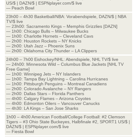
US/$ | DAZN/$ | ESPNplayer.com/$ live
— Peach Bowl
23h00 – 4h30 Basketball/NBA: Vorabendspiele, DAZN/$ | NBA
TV/$ live
— 23h00: Sacramento Kings – Memphis Grizzlies [DAZN]
— 1h00: Chicago Bulls – Milwaukee Bucks
— 1h00: Charlotte Hornets – Cleveland Cavs
— 2h00: Houston Rockets – NY Knicks
— 2h00: Utah Jazz – Phoenix Suns
— 2h00: Oklahoma City Thunder – LA Clippers
24h00 – 7h00 Eishockey/NHL: Abendspiele, NHL TV/$ live
— 24h00: Minnesota Wild – Columbus Blue Jackets [NHL TV
Free Game]
— 1h00: Winnipeg Jets – NY Islanders
— 1h00: Tampa Bay Lightning – Carolina Hurricanes
— 1h00: Pittsburgh Penguins – Montreal Canadiens
— 2h00: Colorado Avalanche – NY Rangers
— 2h00: Dallas Stars – Florida Panthers
— 4h00: Calgary Flames – Arizona Coyotes
— 4h00: Edmonton Oilers – Vancouver Canucks
— 4h30: LA Kings – San Jose Sharks
1h00 – 4h00 American Football/College Football: #2 Clemson
Tigers – #3 Ohio State Buckeyes, Halbfinale #2, SPORT1 US/$ |
DAZN/$ | ESPNplayer.com/$ live
— Fiesta Bowl