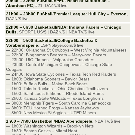
20h45 – 22h45 Fußball/SPFL: Heart of Midlothian –
Aberdeen FC
, #21, DAZN/$ live
21h00 – 23h00 Fußball/Premier League: Hull City – Everton
,
DAZN/$ live
22h00 – 0h30 Basketball/NBA: Indiana Pacers – Chicago
Bulls
, SPORT1 US/$ | DAZN/$ | NBA TV/$ live
22h00 – 5h00 Basketball/College Basketball:
Vorabendspiele
, ESPNplayer.com/$ live
— 22h00: Oklahoma St Cowboys – West Virginia Mountaineers
— 22h00: Binghamton Bearcats – Marywood Pacers
— 23h00: UIC Flames – Valparaiso Crusaders
— 23h30: Central Michigan Chippewas – Chicago State
Cougars
— 24h00: Iowa State Cyclones – Texas Tech Red Raiders
— 1h00: Oklahoma Sooners – Baylor Bears
— 1h00: Buffalo Bulls – Maine Black Bears
— 1h00: Toledo Rockets – Ohio Christian Trailblazers
— 1h00: Saint Louis Billikens – Rhode Island Rams
— 2h00: Kansas State Wildcats – Texas Longhorns
— 3h00: Memphis Tigers – South Carolina Gamecocks
— 3h00: TCU Horned Frogs – Kansas Jayhawks
— 3h00: New Mexico St Aggies – UTEP Miners
1h00 – 7h00 Basketball/NBA: Abendspiele
, NBA TV/$ live
— 1h00: Washington Wizards – Brooklyn Nets
— 1h30: Boston Celtics – Miami Heat