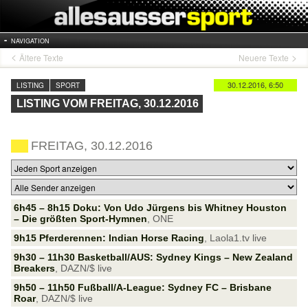
NAVIGATION
Ältere Texte
Neuere Texte
30.12.2016, 6:50
LISTING
SPORT
LISTING VOM FREITAG, 30.12.2016
FREITAG, 30.12.2016
6h45 – 8h15 Doku: Von Udo Jürgens bis Whitney Houston
– Die größten Sport-Hymnen
, ONE
9h15 Pferderennen: Indian Horse Racing
, Laola1.tv live
9h30 – 11h30 Basketball/AUS: Sydney Kings – New Zealand
Breakers
, DAZN/$ live
9h50 – 11h50 Fußball/A-League: Sydney FC – Brisbane
Roar
, DAZN/$ live