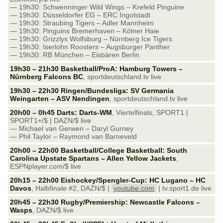
— 19h30: Schwenninger Wild Wings – Krefeld Pinguine
— 19h30: Düsseldorfer EG – ERC Ingolstadt
— 19h30: Straubing Tigers – Adler Mannheim
— 19h30: Pinguins Bremerhaven – Kölner Haie
— 19h30: Grizzlys Wolfsburg – Nürnberg Ice Tigers
— 19h30: Iserlohn Roosters – Augsburger Panther
— 19h30: RB München – Eisbären Berlin
19h30 – 21h30 Basketball/ProA: Hamburg Towers –
Nürnberg Falcons BC
, sportdeutschland.tv live
19h30 – 22h30 Ringen/Bundesliga: SV Germania
Weingarten – ASV Nendingen
, sportdeutschland.tv live
20h00 – 0h45 Darts: Darts-WM
, Viertelfinals, SPORT1 |
SPORT1+/$ | DAZN/$ live
— Michael van Gerwen – Daryl Gurney
— Phil Taylor – Raymond van Barneveld
20h00 – 22h00 Basketball/College Basketball: South
Carolina Upstate Spartans – Allen Yellow Jackets
,
ESPNplayer.com/$ live
20h15 – 22h00 Eishockey/Spengler-Cup: HC Lugano – HC
Davos
, Halbfinale #2, DAZN/$ |
youtube.com
| tv.sport1.de live
20h45 – 22h30 Rugby/Premiership: Newcastle Falcons –
Wasps
, DAZN/$ live