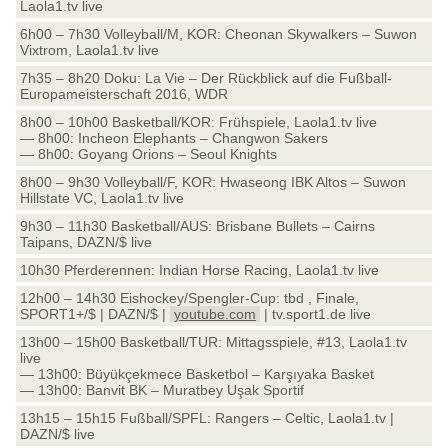
Laola1.tv live
6h00 – 7h30 Volleyball/M, KOR: Cheonan Skywalkers – Suwon
Vixtrom, Laola1.tv live
7h35 – 8h20 Doku: La Vie – Der Rückblick auf die Fußball-
Europameisterschaft 2016, WDR
8h00 – 10h00 Basketball/KOR: Frühspiele, Laola1.tv live
— 8h00: Incheon Elephants – Changwon Sakers
— 8h00: Goyang Orions – Seoul Knights
8h00 – 9h30 Volleyball/F, KOR: Hwaseong IBK Altos – Suwon
Hillstate VC, Laola1.tv live
9h30 – 11h30 Basketball/AUS: Brisbane Bullets – Cairns
Taipans, DAZN/$ live
10h30 Pferderennen: Indian Horse Racing, Laola1.tv live
12h00 – 14h30 Eishockey/Spengler-Cup: tbd , Finale,
SPORT1+/$ | DAZN/$ |
youtube.com
| tv.sport1.de live
13h00 – 15h00 Basketball/TUR: Mittagsspiele, #13, Laola1.tv
live
— 13h00: Büyükçekmece Basketbol – Karşıyaka Basket
— 13h00: Banvit BK – Muratbey Uşak Sportif
13h15 – 15h15 Fußball/SPFL: Rangers – Celtic, Laola1.tv |
DAZN/$ live