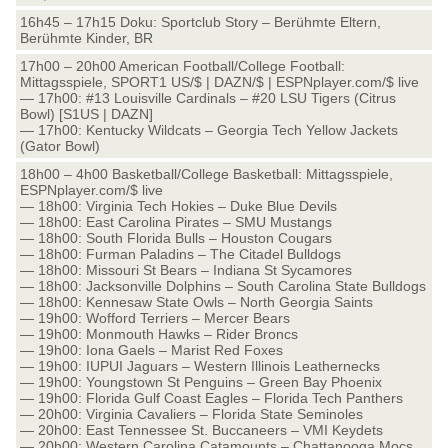
16h45 – 17h15 Doku: Sportclub Story – Berühmte Eltern,
Berühmte Kinder, BR
17h00 – 20h00 American Football/College Football:
Mittagsspiele, SPORT1 US/$ | DAZN/$ | ESPNplayer.com/$ live
— 17h00: #13 Louisville Cardinals – #20 LSU Tigers (Citrus
Bowl) [S1US | DAZN]
— 17h00: Kentucky Wildcats – Georgia Tech Yellow Jackets
(Gator Bowl)
18h00 – 4h00 Basketball/College Basketball: Mittagsspiele,
ESPNplayer.com/$ live
— 18h00: Virginia Tech Hokies – Duke Blue Devils
— 18h00: East Carolina Pirates – SMU Mustangs
— 18h00: South Florida Bulls – Houston Cougars
— 18h00: Furman Paladins – The Citadel Bulldogs
— 18h00: Missouri St Bears – Indiana St Sycamores
— 18h00: Jacksonville Dolphins – South Carolina State Bulldogs
— 18h00: Kennesaw State Owls – North Georgia Saints
— 19h00: Wofford Terriers – Mercer Bears
— 19h00: Monmouth Hawks – Rider Broncs
— 19h00: Iona Gaels – Marist Red Foxes
— 19h00: IUPUI Jaguars – Western Illinois Leathernecks
— 19h00: Youngstown St Penguins – Green Bay Phoenix
— 19h00: Florida Gulf Coast Eagles – Florida Tech Panthers
— 20h00: Virginia Cavaliers – Florida State Seminoles
— 20h00: East Tennessee St. Buccaneers – VMI Keydets
— 20h00: Western Carolina Catamounts – Chattanooga Mocs