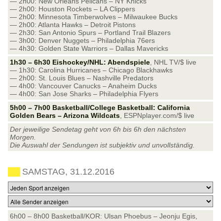
— 2h00: New Orleans Pelicans – NY Knicks
— 2h00: Houston Rockets – LA Clippers
— 2h00: Minnesota Timberwolves – Milwaukee Bucks
— 2h00: Atlanta Hawks – Detroit Pistons
— 2h30: San Antonio Spurs – Portland Trail Blazers
— 3h00: Denver Nuggets – Philadelphia 76ers
— 4h30: Golden State Warriors – Dallas Mavericks
1h30 – 6h30 Eishockey/NHL: Abendspiele
, NHL TV/$ live
— 1h30: Carolina Hurricanes – Chicago Blackhawks
— 2h00: St. Louis Blues – Nashville Predators
— 4h00: Vancouver Canucks – Anaheim Ducks
— 4h00: San Jose Sharks – Philadelphia Flyers
5h00 – 7h00 Basketball/College Basketball: California
Golden Bears – Arizona Wildcats
, ESPNplayer.com/$ live
Der jeweilige Sendetag geht von 6h bis 6h den nächsten
Morgen.
Die Auswahl der Sendungen ist subjektiv und unvollständig.
SAMSTAG, 31.12.2016
6h00 – 8h00 Basketball/KOR: Ulsan Phoebus – Jeonju Egis,