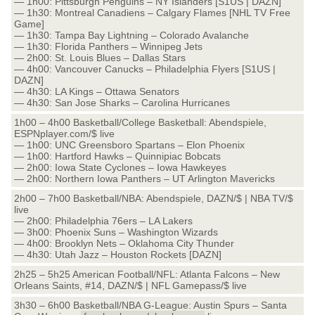
— 1h00: Pittsburgh Penguins – NY Islanders [S1US | DAZN]
— 1h30: Montreal Canadiens – Calgary Flames [NHL TV Free
Game]
— 1h30: Tampa Bay Lightning – Colorado Avalanche
— 1h30: Florida Panthers – Winnipeg Jets
— 2h00: St. Louis Blues – Dallas Stars
— 4h00: Vancouver Canucks – Philadelphia Flyers [S1US |
DAZN]
— 4h30: LA Kings – Ottawa Senators
— 4h30: San Jose Sharks – Carolina Hurricanes
1h00 – 4h00 Basketball/College Basketball: Abendspiele,
ESPNplayer.com/$ live
— 1h00: UNC Greensboro Spartans – Elon Phoenix
— 1h00: Hartford Hawks – Quinnipiac Bobcats
— 2h00: Iowa State Cyclones – Iowa Hawkeyes
— 2h00: Northern Iowa Panthers – UT Arlington Mavericks
2h00 – 7h00 Basketball/NBA: Abendspiele, DAZN/$ | NBA TV/$
live
— 2h00: Philadelphia 76ers – LA Lakers
— 3h00: Phoenix Suns – Washington Wizards
— 4h00: Brooklyn Nets – Oklahoma City Thunder
— 4h30: Utah Jazz – Houston Rockets [DAZN]
2h25 – 5h25 American Football/NFL: Atlanta Falcons – New
Orleans Saints, #14, DAZN/$ | NFL Gamepass/$ live
3h30 – 6h00 Basketball/NBA G-League: Austin Spurs – Santa