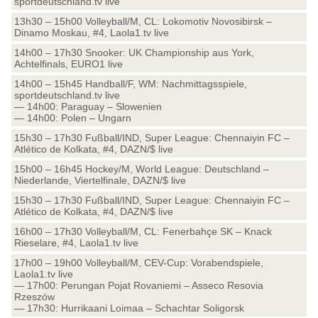
sportdeutschland.tv live
13h30 – 15h00 Volleyball/M, CL: Lokomotiv Novosibirsk –
Dinamo Moskau, #4, Laola1.tv live
14h00 – 17h30 Snooker: UK Championship aus York,
Achtelfinals, EURO1 live
14h00 – 15h45 Handball/F, WM: Nachmittagsspiele,
sportdeutschland.tv live
— 14h00: Paraguay – Slowenien
— 14h00: Polen – Ungarn
15h30 – 17h30 Fußball/IND, Super League: Chennaiyin FC –
Atlético de Kolkata, #4, DAZN/$ live
15h00 – 16h45 Hockey/M, World League: Deutschland –
Niederlande, Viertelfinale, DAZN/$ live
15h30 – 17h30 Fußball/IND, Super League: Chennaiyin FC –
Atlético de Kolkata, #4, DAZN/$ live
16h00 – 17h30 Volleyball/M, CL: Fenerbahçe SK – Knack
Rieselare, #4, Laola1.tv live
17h00 – 19h00 Volleyball/M, CEV-Cup: Vorabendspiele,
Laola1.tv live
— 17h00: Perungan Pojat Rovaniemi – Asseco Resovia
Rzeszów
— 17h30: Hurrikaani Loimaa – Schachtar Soligorsk