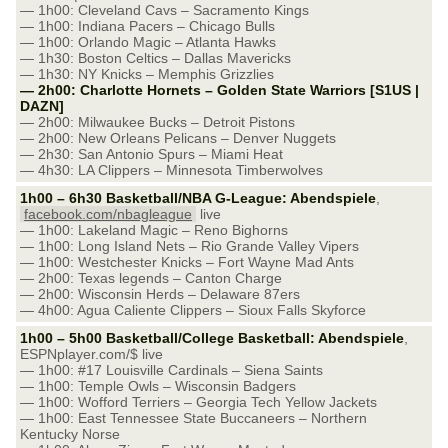
— 1h00: Cleveland Cavs – Sacramento Kings
— 1h00: Indiana Pacers – Chicago Bulls
— 1h00: Orlando Magic – Atlanta Hawks
— 1h30: Boston Celtics – Dallas Mavericks
— 1h30: NY Knicks – Memphis Grizzlies
— 2h00: Charlotte Hornets – Golden State Warriors [S1US |
DAZN]
— 2h00: Milwaukee Bucks – Detroit Pistons
— 2h00: New Orleans Pelicans – Denver Nuggets
— 2h30: San Antonio Spurs – Miami Heat
— 4h30: LA Clippers – Minnesota Timberwolves
1h00 – 6h30 Basketball/NBA G-League: Abendspiele
,
facebook.com/nbagleague
live
— 1h00: Lakeland Magic – Reno Bighorns
— 1h00: Long Island Nets – Rio Grande Valley Vipers
— 1h00: Westchester Knicks – Fort Wayne Mad Ants
— 2h00: Texas legends – Canton Charge
— 2h00: Wisconsin Herds – Delaware 87ers
— 4h00: Agua Caliente Clippers – Sioux Falls Skyforce
1h00 – 5h00 Basketball/College Basketball: Abendspiele
,
ESPNplayer.com/$ live
— 1h00: #17 Louisville Cardinals – Siena Saints
— 1h00: Temple Owls – Wisconsin Badgers
— 1h00: Wofford Terriers – Georgia Tech Yellow Jackets
— 1h00: East Tennessee State Buccaneers – Northern
Kentucky Norse