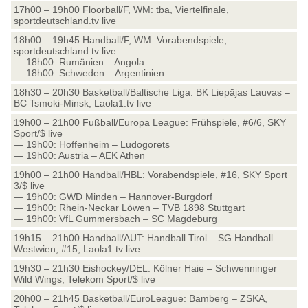
17h00 – 19h00 Floorball/F, WM: tba, Viertelfinale,
sportdeutschland.tv live
18h00 – 19h45 Handball/F, WM: Vorabendspiele,
sportdeutschland.tv live
— 18h00: Rumänien – Angola
— 18h00: Schweden – Argentinien
18h30 – 20h30 Basketball/Baltische Liga: BK Liepājas Lauvas –
BC Tsmoki-Minsk, Laola1.tv live
19h00 – 21h00 Fußball/Europa League: Frühspiele, #6/6, SKY
Sport/$ live
— 19h00: Hoffenheim – Ludogorets
— 19h00: Austria – AEK Athen
19h00 – 21h00 Handball/HBL: Vorabendspiele, #16, SKY Sport
3/$ live
— 19h00: GWD Minden – Hannover-Burgdorf
— 19h00: Rhein-Neckar Löwen – TVB 1898 Stuttgart
— 19h00: VfL Gummersbach – SC Magdeburg
19h15 – 21h00 Handball/AUT: Handball Tirol – SG Handball
Westwien, #15, Laola1.tv live
19h30 – 21h30 Eishockey/DEL: Kölner Haie – Schwenninger
Wild Wings, Telekom Sport/$ live
20h00 – 21h45 Basketball/EuroLeague: Bamberg – ZSKA,