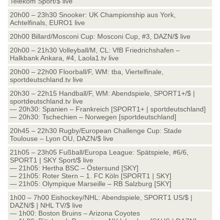
Telekom Sport/$ live
20h00 – 23h30 Snooker: UK Championship aus York,
Achtelfinals, EURO1 live
20h00 Billard/Mosconi Cup: Mosconi Cup, #3, DAZN/$ live
20h00 – 21h30 Volleyball/M, CL: VfB Friedrichshafen –
Halkbank Ankara, #4, Laola1.tv live
20h00 – 22h00 Floorball/F, WM: tba, Viertelfinale,
sportdeutschland.tv live
20h30 – 22h15 Handball/F, WM: Abendspiele, SPORT1+/$ |
sportdeutschland.tv live
— 20h30: Spanien – Frankreich [SPORT1+ | sportdeutschland]
— 20h30: Tschechien – Norwegen [sportdeutschland]
20h45 – 22h30 Rugby/European Challenge Cup: Stade
Toulouse – Lyon OU, DAZN/$ live
21h05 – 23h05 Fußball/Europa League: Spätspiele, #6/6,
SPORT1 | SKY Sport/$ live
— 21h05: Hertha BSC – Östersund [SKY]
— 21h05: Roter Stern – 1. FC Köln [SPORT1 | SKY]
— 21h05: Olympique Marseille – RB Salzburg [SKY]
1h00 – 7h00 Eishockey/NHL: Abendspiele, SPORT1 US/$ |
DAZN/$ | NHL TV/$ live
— 1h00: Boston Bruins – Arizona Coyotes