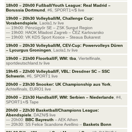
18h00 – 20h00 Fußball/Youth League: Real Madrid –
Borussia Dortmund
, #6, SPORT1+/$ live
19h00 – 20h30 Volleyball/M, Challenge Cup:
Vorabendspiele
, Laola1.tv live
— 19h00: Pénzügyőr SE – ZSK Surgut Region
— 19h00: HAOK Mladost Zagreb – ČEZ Karlovarsko
— 19h00: VK KDS Sport Kosice – Steaua Bukarest
19h00 – 20h30 Volleyball/M, CEV-Cup: Powervolleys Düren
– Lycurgus Groningen
, Laola1.tv live
19h00 – 21h00 Floorball/F, WM: tba
, Viertelfinale,
sportdeutschland.tv live
19h45 – 22h00 Volleyball/F, VBL: Dresdner SC – SSC
Schwerin
, #6, SPORT1 live
20h00 – 23h30 Snooker: UK Championship aus York
,
Achtelfinals, EURO1 live
20h00 – 21h30 Handball/F, WM: Serbien – Niederlande
, #4,
SPORT1+/$ Tape
20h00 – 22h30 Basketball/Champions League:
Abendspiele
, DAZN/$ live
— 20h00:
BBC Bayreuth
– AEK Athen
— 20h30: SS Felice Scandone Avellino –
Baskets Bonn