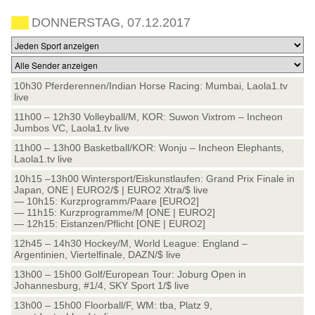
DONNERSTAG, 07.12.2017
10h30 Pferderennen/Indian Horse Racing: Mumbai, Laola1.tv
live
11h00 – 12h30 Volleyball/M, KOR: Suwon Vixtrom – Incheon
Jumbos VC, Laola1.tv live
11h00 – 13h00 Basketball/KOR: Wonju – Incheon Elephants,
Laola1.tv live
10h15 –13h00 Wintersport/Eiskunstlaufen: Grand Prix Finale in
Japan, ONE | EURO2/$ | EURO2 Xtra/$ live
— 10h15: Kurzprogramm/Paare [EURO2]
— 11h15: Kurzprogramme/M [ONE | EURO2]
— 12h15: Eistanzen/Pflicht [ONE | EURO2]
12h45 – 14h30 Hockey/M, World League: England –
Argentinien, Viertelfinale, DAZN/$ live
13h00 – 15h00 Golf/European Tour: Joburg Open in
Johannesburg, #1/4, SKY Sport 1/$ live
13h00 – 15h00 Floorball/F, WM: tba, Platz 9,