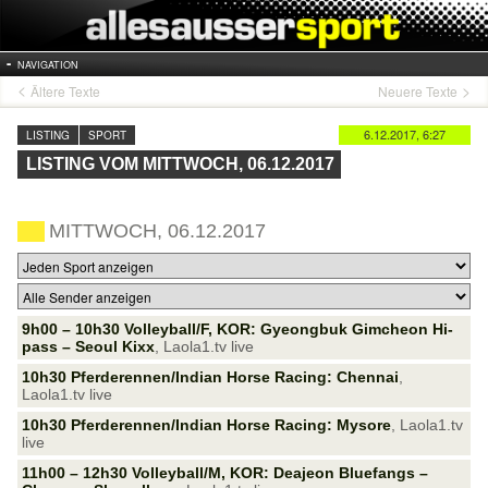
NAVIGATION
Ältere Texte
Neuere Texte
6.12.2017, 6:27
LISTING
SPORT
LISTING VOM MITTWOCH, 06.12.2017
MITTWOCH, 06.12.2017
9h00 – 10h30 Volleyball/F, KOR: Gyeongbuk Gimcheon Hi-
pass – Seoul Kixx
, Laola1.tv live
10h30 Pferderennen/Indian Horse Racing: Chennai
,
Laola1.tv live
10h30 Pferderennen/Indian Horse Racing: Mysore
, Laola1.tv
live
11h00 – 12h30 Volleyball/M, KOR: Deajeon Bluefangs –