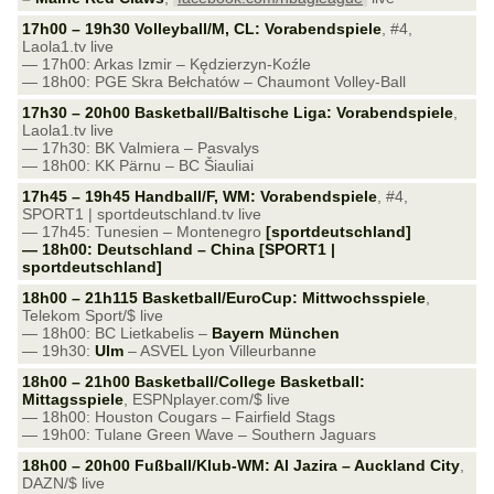
17h00 – 19h30 Volleyball/M, CL: Vorabendspiele
, #4,
Laola1.tv live
— 17h00: Arkas Izmir – Kędzierzyn-Koźle
— 18h00: PGE Skra Bełchatów – Chaumont Volley-Ball
17h30 – 20h00 Basketball/Baltische Liga: Vorabendspiele
,
Laola1.tv live
— 17h30: BK Valmiera – Pasvalys
— 18h00: KK Pärnu – BC Šiauliai
17h45 – 19h45 Handball/F, WM: Vorabendspiele
, #4,
SPORT1 | sportdeutschland.tv live
— 17h45: Tunesien – Montenegro
[sportdeutschland]
— 18h00: Deutschland – China [SPORT1 |
sportdeutschland]
18h00 – 21h115 Basketball/EuroCup: Mittwochsspiele
,
Telekom Sport/$ live
— 18h00: BC Lietkabelis –
Bayern München
— 19h30:
Ulm
– ASVEL Lyon Villeurbanne
18h00 – 21h00 Basketball/College Basketball:
Mittagsspiele
, ESPNplayer.com/$ live
— 18h00: Houston Cougars – Fairfield Stags
— 19h00: Tulane Green Wave – Southern Jaguars
18h00 – 20h00 Fußball/Klub-WM: Al Jazira – Auckland City
,
DAZN/$ live