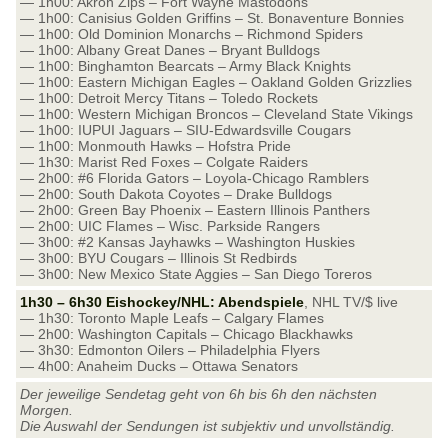
— 1h00: Akron Zips – Fort Wayne Mastodons
— 1h00: Canisius Golden Griffins – St. Bonaventure Bonnies
— 1h00: Old Dominion Monarchs – Richmond Spiders
— 1h00: Albany Great Danes – Bryant Bulldogs
— 1h00: Binghamton Bearcats – Army Black Knights
— 1h00: Eastern Michigan Eagles – Oakland Golden Grizzlies
— 1h00: Detroit Mercy Titans – Toledo Rockets
— 1h00: Western Michigan Broncos – Cleveland State Vikings
— 1h00: IUPUI Jaguars – SIU-Edwardsville Cougars
— 1h00: Monmouth Hawks – Hofstra Pride
— 1h30: Marist Red Foxes – Colgate Raiders
— 2h00: #6 Florida Gators – Loyola-Chicago Ramblers
— 2h00: South Dakota Coyotes – Drake Bulldogs
— 2h00: Green Bay Phoenix – Eastern Illinois Panthers
— 2h00: UIC Flames – Wisc. Parkside Rangers
— 3h00: #2 Kansas Jayhawks – Washington Huskies
— 3h00: BYU Cougars – Illinois St Redbirds
— 3h00: New Mexico State Aggies – San Diego Toreros
1h30 – 6h30 Eishockey/NHL: Abendspiele
, NHL TV/$ live
— 1h30: Toronto Maple Leafs – Calgary Flames
— 2h00: Washington Capitals – Chicago Blackhawks
— 3h30: Edmonton Oilers – Philadelphia Flyers
— 4h00: Anaheim Ducks – Ottawa Senators
Der jeweilige Sendetag geht von 6h bis 6h den nächsten
Morgen.
Die Auswahl der Sendungen ist subjektiv und unvollständig.