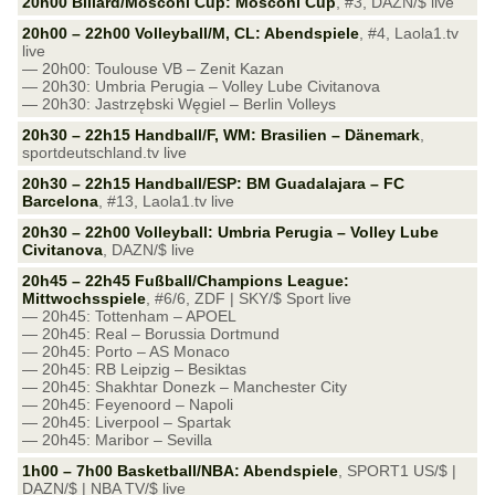
20h00 Billard/Mosconi Cup: Mosconi Cup
, #3, DAZN/$ live
20h00 – 22h00 Volleyball/M, CL: Abendspiele
, #4, Laola1.tv
live
— 20h00: Toulouse VB – Zenit Kazan
— 20h30: Umbria Perugia – Volley Lube Civitanova
— 20h30: Jastrzębski Węgiel – Berlin Volleys
20h30 – 22h15 Handball/F, WM: Brasilien – Dänemark
,
sportdeutschland.tv live
20h30 – 22h15 Handball/ESP: BM Guadalajara – FC
Barcelona
, #13, Laola1.tv live
20h30 – 22h00 Volleyball: Umbria Perugia – Volley Lube
Civitanova
, DAZN/$ live
20h45 – 22h45 Fußball/Champions League:
Mittwochsspiele
, #6/6, ZDF | SKY/$ Sport live
— 20h45: Tottenham – APOEL
— 20h45: Real – Borussia Dortmund
— 20h45: Porto – AS Monaco
— 20h45: RB Leipzig – Besiktas
— 20h45: Shakhtar Donezk – Manchester City
— 20h45: Feyenoord – Napoli
— 20h45: Liverpool – Spartak
— 20h45: Maribor – Sevilla
1h00 – 7h00 Basketball/NBA: Abendspiele
, SPORT1 US/$ |
DAZN/$ | NBA TV/$ live