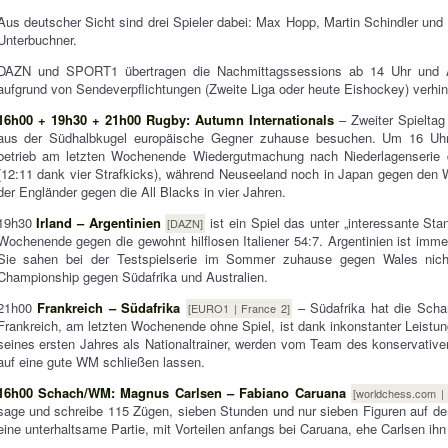
Aus deutscher Sicht sind drei Spieler dabei: Max Hopp, Martin Schindler und
Unterbuchner.
DAZN und SPORT1 übertragen die Nachmittagssessions ab 14 Uhr und
aufgrund von Sendeverpflichtungen (Zweite Liga oder heute Eishockey) verhin
16h00 + 19h30 + 21h00 Rugby: Autumn Internationals
– Zweiter Spieltag
aus der Südhalbkugel europäische Gegner zuhause besuchen. Um 16 U
betrieb am letzten Wochenende Wiedergutmachung nach Niederlagenserie 
(12:11 dank vier Strafkicks), während Neuseeland noch in Japan gegen den WM
der Engländer gegen die All Blacks in vier Jahren.
19h30
Irland – Argentinien
ist ein Spiel das unter „interessante Sta
[DAZN]
Wochenende gegen die gewohnt hilflosen Italiener 54:7. Argentinien ist im
Sie sahen bei der Testspielserie im Sommer zuhause gegen Wales nic
Championship gegen Südafrika und Australien.
21h00
Frankreich – Südafrika
– Südafrika hat die Scha
[EURO1 | France 2]
Frankreich, am letzten Wochenende ohne Spiel, ist dank inkonstanter Leist
seines ersten Jahres als Nationaltrainer, werden vom Team des konservative
auf eine gute WM schließen lassen.
16h00 Schach/WM: Magnus Carlsen – Fabiano Caruana
[worldchess.com |
sage und schreibe 115 Zügen, sieben Stunden und nur sieben Figuren auf de
eine unterhaltsame Partie, mit Vorteilen anfangs bei Caruana, ehe Carlsen i