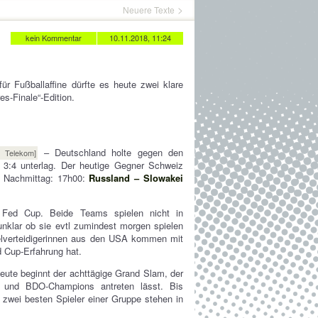
Neuere Texte
kein Kommentar
10.11.2018, 11:24
r Fußballaffine dürfte es heute zwei klare
s-Finale“-Edition.
– Deutschland holte gegen den
 Telekom]
 3:4 unterlag. Der heutige Gegner Schweiz
n Nachmittag: 17h00:
Russland – Slowakei
Fed Cup. Beide Teams spielen nicht in
unklar ob sie evtl zumindest morgen spielen
telverteidigerinnen aus den USA kommen mit
 Cup-Erfahrung hat.
ute beginnt der achttägige Grand Slam, der
 und BDO-Champions antreten lässt. Bis
e zwei besten Spieler einer Gruppe stehen in