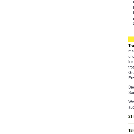
Tr
ma
und
ins
tro
Gr
Erz
Di
Sam
Wen
auc
21
18