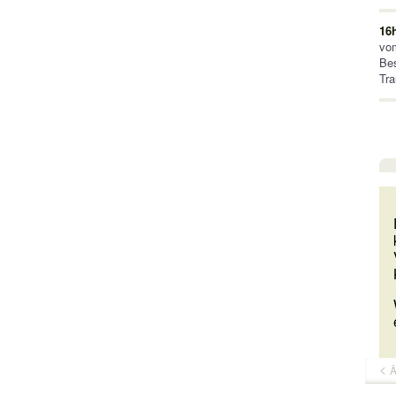
16
vom
Be
Tra
Ä