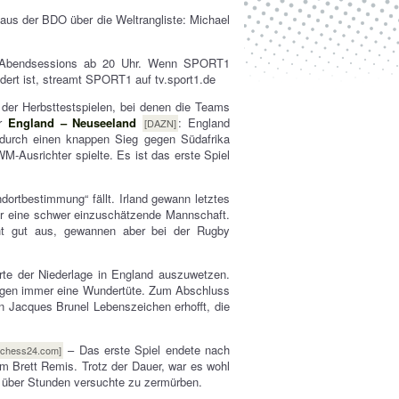
 aus der BDO über die Weltrangliste: Michael
 Abendsessions ab 20 Uhr. Wenn SPORT1
dert ist, streamt SPORT1 auf tv.sport1.de
 der Herbsttestspielen, bei denen die Teams
hr
England – Neuseeland
: England
[DAZN]
durch einen knappen Sieg gegen Südafrika
-Ausrichter spielte. Es ist das erste Spiel
ndortbestimmung“ fällt. Irland gewann letztes
mer eine schwer einzuschätzende Mannschaft.
ht gut aus, gewannen aber bei der Rugby
rte der Niederlage in England auszuwetzen.
ungen immer eine Wundertüte. Zum Abschluss
n Jacques Brunel Lebenszeichen erhofft, die
– Das erste Spiel endete nach
 chess24.com]
m Brett Remis. Trotz der Dauer, war es wohl
hn über Stunden versuchte zu zermürben.