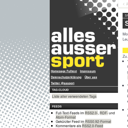
Ä
S
Moi
Leu
Zu.
Homepage Fulltext
Impressum
Datenschutzerklärung
Über
aas
Twitter @aasport
TAG-CLOUD
Liste aller verwendeten Tags
FEEDS
Full-Text-Feeds im
RSS2.0-
,
RDF-
und
Atom-Format
Gekürzter Feed im
RSS0.92-Format
Kommentare als
RSS2.0-Feed