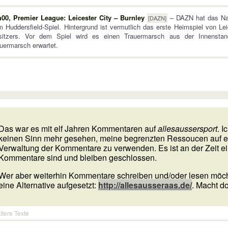
h00, Premier League: Leicester City – Burnley
– DAZN hat das Nac
[DAZN]
 Huddersfield-Spiel. Hintergrund ist vermutlich das erste Heimspiel von L
sitzers. Vor dem Spiel wird es einen Trauermarsch aus der Innenst
uermarsch erwartet.
Das war es mit elf Jahren Kommentaren auf
allesaussersport
. 
keinen Sinn mehr gesehen, meine begrenzten Ressoucen auf e
Verwaltung der Kommentare zu verwenden. Es ist an der Zeit ei
Kommentare sind und bleiben geschlossen.
Wer aber weiterhin Kommentare schreiben und/oder lesen möch
eine Alternative aufgesetzt:
http://allesausseraas.de/
. Macht d
ltere Texte