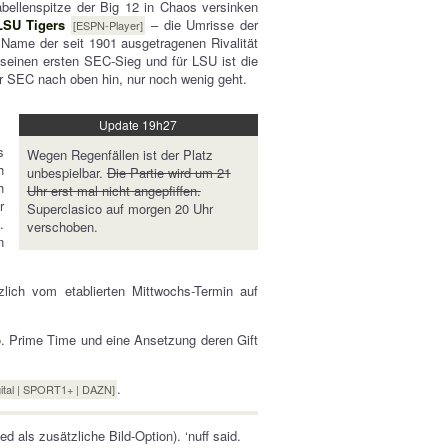
bellenspitze der Big 12 in Chaos versinken
LSU Tigers
– die Umrisse der
[ESPN-Player]
 Name der seit 1901 ausgetragenen Rivalität
 seinen ersten SEC-Sieg und für LSU ist die
r SEC nach oben hin, nur noch wenig geht.
Update 19h27
s
Wegen Regenfällen ist der Platz
h
unbespielbar.
Die Partie wird um 21
h
Uhr erst mal nicht angepfiffen.
r
Superclasico auf morgen 20 Uhr
.
verschoben.
n
lich vom etablierten Mittwochs-Termin auf
. Prime Time und eine Ansetzung deren Gift
.
gital | SPORT1+ | DAZN]
d als zusätzliche Bild-Option). ‘nuff said.