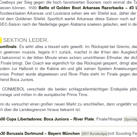
Cowboys per Sieg gegen die hoch favorisierten Sooners noch einmal die Ta
lassen können. 1h30
Battle of Golden Boot Arkansas Razorbacks – #3 
Bundesstaaten Arkansas und Louisiana sehen wie ein Stiefel aus, daher der
mit dem Goldenen Stiefel. Sportlich wartet Arkansas diese Saison noch auf
SEC-Saison nach der Niederlage gegen Alabama sowieso gelaufen, weil in de
SEKTION LEDER.
aumfinale
. Es wirkt alles a bisserl sehr gewollt. Im Rückspiel bei Gremio, da
n gewinnen musste, liegste 0:1 zurück, machst in der 81ten den Ausgleic
 bekommst in der 94ten Minute einen extrem umstrittenen Elfmeter, der dic
 Finale bringt. Der Coach war eigentlich für das Rückspiel gesperrt, dringt abe
tzdem zur Halbzeit in die Kabine ein und gibt seinen Spielern Anweisungen
emios Protest wurde abgewiesen und River Plate steht im Finale gegen de
feind Boca Juniors.
e CONMEBOL verschiebt die beiden schlagzeilenträchtigen Endspiele plötz
stags und mitten in die europäische Prime Time.
n du versuchst einen großen neuen Markt zu erschließen, dann ungefähr so
h über die Landesgrenzen hinaus bekannt ist.
h00 Copa Libertadores: Boca Juniors – River Plate
, Finale/Hinspiel
[Sportdi
h30 Borussia Dortmund – Bayern München
(mit Scouting Fee
[SKY Bundesliga]