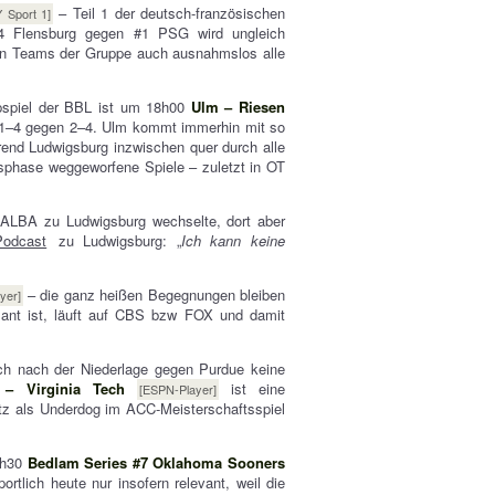
– Teil 1 der deutsch-französischen
 Sport 1]
4 Flensburg gegen #1 PSG wird ungleich
sten Teams der Gruppe auch ausnahmslos alle
spiel der BBL ist um 18h00
Ulm – Riesen
: 1–4 gegen 2–4. Ulm kommt immerhin mit so
rend Ludwigsburg inzwischen quer durch alle
ssphase weggeworfene Spiele – zuletzt in OT
ALBA zu Ludwigsburg wechselte, dort aber
Podcast
zu Ludwigsburg: „
Ich kann keine
– die ganz heißen Begegnungen bleiben
yer]
sant ist, läuft auf CBS bzw FOX und damit
ch nach der Niederlage gegen Purdue keine
 – Virginia Tech
ist eine
[ESPN-Player]
tz als Underdog im ACC-Meisterschaftsspiel
21h30
Bedlam Series #7 Oklahoma Sooners
rtlich heute nur insofern relevant, weil die