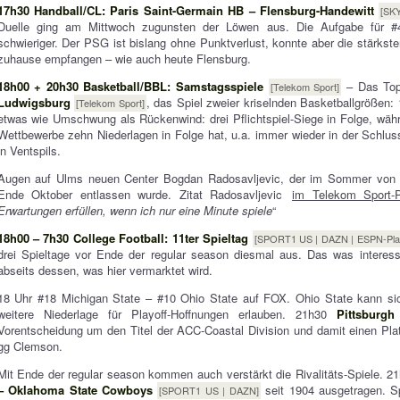
17h30 Handball/CL: Paris Saint-Germain HB – Flensburg-Handewitt
[SKY
Duelle ging am Mittwoch zugunsten der Löwen aus. Die Aufgabe für #
schwieriger. Der PSG ist bislang ohne Punktverlust, konnte aber die stärk
zuhause empfangen – wie auch heute Flensburg.
18h00 + 20h30 Basketball/BBL: Samstagsspiele
– Das Top
[Telekom Sport]
Ludwigsburg
, das Spiel zweier kriselnden Basketballgrößen
[Telekom Sport]
etwas wie Umschwung als Rückenwind: drei Pflichtspiel-Siege in Folge, wäh
Wettbewerbe zehn Niederlagen in Folge hat, u.a. immer wieder in der Schlu
in Ventspils.
Augen auf Ulms neuen Center Bogdan Radosavljevic, der im Sommer von 
Ende Oktober entlassen wurde. Zitat Radosavljevic
im Telekom Sport-
Erwartungen erfüllen, wenn ich nur eine Minute spiele
“
18h00 – 7h30 College Football: 11ter Spieltag
[SPORT1 US | DAZN | ESPN-Pla
drei Spieltage vor Ende der regular season diesmal aus. Das was interes
abseits dessen, was hier vermarktet wird.
18 Uhr #18 Michigan State – #10 Ohio State auf FOX. Ohio State kann si
weitere Niederlage für Playoff-Hoffnungen erlauben. 21h30
Pittsburgh
Vorentscheidung um den Titel der ACC-Coastal Division und damit einen Pla
gg Clemson.
Mit Ende der regular season kommen auch verstärkt die Rivalitäts-Spiele. 
– Oklahoma State Cowboys
seit 1904 ausgetragen. Spo
[SPORT1 US | DAZN]