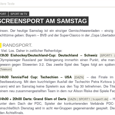
ltere Texte
PORT
SPORT IM TV
SCREENSPORT AM SAMSTAG
nsen. Der heutige Samstag ist ein einziger Gemischtwarenladen – einzig fü
chttürme geben: Bayern – BVB und der Super-Clasico in der „Copa Libertadore
RANDSPORT.
 Viel. Los. Daher in zeitlicher Reihenfolge:
13h30 Eishockey/Deutschland-Cup: Deutschland – Schweiz
[SPORT1 |
Olympiasieger Russland per Verlängerung immerhin einen Punkt, ehe man
gewann gegen Slowenien 3:2. Das zweite Spiel des Tages folgt am späte
[Telekom]
14h00 Tennis/Fed Cup: Tschechien – USA
– das Finale im 
[DAZN]
Bestbesetzung. Mit dem kurzfristigen Ausfall der Tschechin Petra Kvitova (
kann) wird am Samstag keine Spielerin aus den Top 30 teilnehmen. Die Ti
einem neu zusammengestellten Team in dem nur Alison Riske drei Spiele Fed
14h00 + 20h00 Darts: Grand Slam of Darts
– He
[DAZN | SPORT1 | tv.sport1.de]
unter dem Dach der PDC, Spieler der konkurrierenden Verbände PDC-
einschließlich Dienstag wird in acht 4er-Gruppen gegeneinander gespielt. Di
den Achtelfinals.