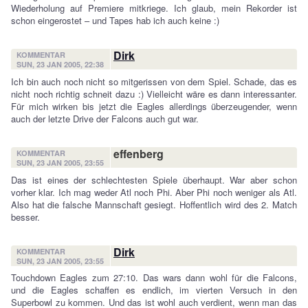
Wiederholung auf Premiere mitkriege. Ich glaub, mein Rekorder ist
schon eingerostet – und Tapes hab ich auch keine :)
Dirk
KOMMENTAR
SUN, 23 JAN 2005, 22:38
Ich bin auch noch nicht so mitgerissen von dem Spiel. Schade, das es
nicht noch richtig schneit dazu :) Vielleicht wäre es dann interessanter.
Für mich wirken bis jetzt die Eagles allerdings überzeugender, wenn
auch der letzte Drive der Falcons auch gut war.
effenberg
KOMMENTAR
SUN, 23 JAN 2005, 23:55
Das ist eines der schlechtesten Spiele überhaupt. War aber schon
vorher klar. Ich mag weder Atl noch Phi. Aber Phi noch weniger als Atl.
Also hat die falsche Mannschaft gesiegt. Hoffentlich wird des 2. Match
besser.
Dirk
KOMMENTAR
SUN, 23 JAN 2005, 23:55
Touchdown Eagles zum 27:10. Das wars dann wohl für die Falcons,
und die Eagles schaffen es endlich, im vierten Versuch in den
Superbowl zu kommen. Und das ist wohl auch verdient, wenn man das