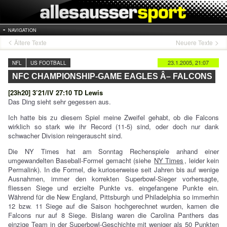
NAVIGATION
Ältere Texte
Neuere Texte
23.1.2005, 21:07
NFL
US FOOTBALL
NFC CHAMPIONSHIP-GAME EAGLES Â– FALCONS
[23h20] 3’21/IV 27:10 TD Lewis
Das Ding sieht sehr gegessen aus.
Ich hatte bis zu diesem Spiel meine Zweifel gehabt, ob die Falcons
wirklich so stark wie ihr Record (11-5) sind, oder doch nur dank
schwacher Division reingerauscht sind.
Die NY Times hat am Sonntag Rechenspiele anhand einer
umgewandelten Baseball-Formel gemacht (siehe
NY Times
, leider kein
Permalink). In die Formel, die kurioserweise seit Jahren bis auf wenige
Ausnahmen, immer den korrekten Superbowl-Sieger vorhersagte,
fliessen Siege und erzielte Punkte vs. eingefangene Punkte ein.
Während für die New England, Pittsburgh und Philadelphia so immerhin
12 bzw. 11 Siege auf die Saison hochgerechnet wurden, kamen die
Falcons nur auf 8 Siege. Bislang waren die Carolina Panthers das
einzige Team in der Superbowl-Geschichte mit weniger als 50 Punkten