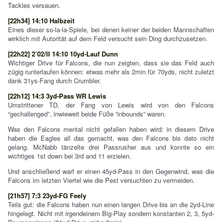
Tackles versauen.
[22h34] 14:10 Halbzeit
Eines dieser so-la-la-Spiele, bei denen keiner der beiden Mannschaften
wirklich mit Autorität auf dem Feld versucht sein Ding durchzusetzen.
[22h22] 2’02/II 14:10 10yd-Lauf Dunn
Wichtiger Drive für Falcons, die nun zeigten, dass sie das Feld auch
zügig runterlaufen können: etwas mehr als 2min für 70yds, nicht zuletzt
dank 31ys-Fang durch Crumbler.
[22h12] 14:3 3yd-Pass WR Lewis
Umstrittener TD, der Fang von Lewis wird von den Falcons
“gechallenged”, inwieweit beide Füße “inbounds” waren.
Was den Falcons mental nicht gefallen haben wird: in diesem Drive
haben die Eagles all das gemacht, was den Falcons bis dato nicht
gelang. McNabb tänzelte drei Passrusher aus und konnte so ein
wichtiges 1st down bei 3rd and 11 erzielen.
Und anschließend warf er einen 45yd-Pass in den Gegenwind, was die
Falcons im letzten Viertel wie die Pest versuchten zu vermeiden.
[21h57] 7:3 23yd-FG Feely
Teils gut: die Falcons haben nun einen langen Drive bis an die 2yd-Line
hingelegt. Nicht mit irgendeinem Big-Play sondern konstanten 2, 3, 5yd-