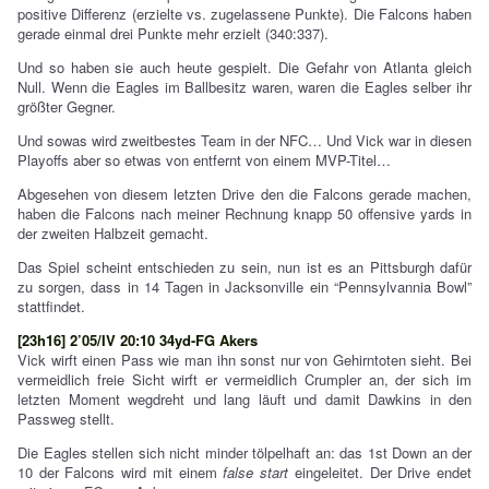
positive Differenz (erzielte vs. zugelassene Punkte). Die Falcons haben
gerade einmal drei Punkte mehr erzielt (340:337).
Und so haben sie auch heute gespielt. Die Gefahr von Atlanta gleich
Null. Wenn die Eagles im Ballbesitz waren, waren die Eagles selber ihr
größter Gegner.
Und sowas wird zweitbestes Team in der NFC… Und Vick war in diesen
Playoffs aber so etwas von entfernt von einem MVP-Titel…
Abgesehen von diesem letzten Drive den die Falcons gerade machen,
haben die Falcons nach meiner Rechnung knapp 50 offensive yards in
der zweiten Halbzeit gemacht.
Das Spiel scheint entschieden zu sein, nun ist es an Pittsburgh dafür
zu sorgen, dass in 14 Tagen in Jacksonville ein “Pennsylvannia Bowl”
stattfindet.
[23h16] 2’05/IV 20:10 34yd-FG Akers
Vick wirft einen Pass wie man ihn sonst nur von Gehirntoten sieht. Bei
vermeidlich freie Sicht wirft er vermeidlich Crumpler an, der sich im
letzten Moment wegdreht und lang läuft und damit Dawkins in den
Passweg stellt.
Die Eagles stellen sich nicht minder tölpelhaft an: das 1st Down an der
10 der Falcons wird mit einem
false start
eingeleitet. Der Drive endet