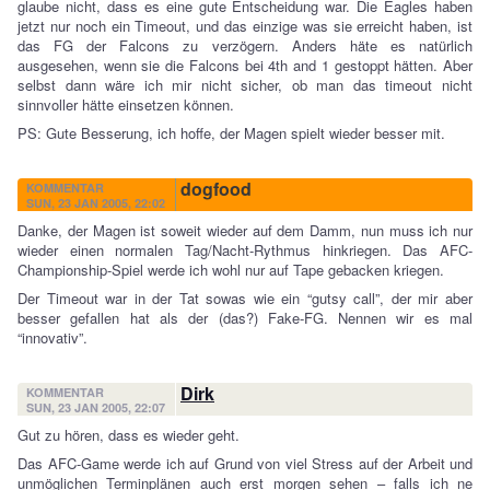
glaube nicht, dass es eine gute Entscheidung war. Die Eagles haben
jetzt nur noch ein Timeout, und das einzige was sie erreicht haben, ist
das FG der Falcons zu verzögern. Anders häte es natürlich
ausgesehen, wenn sie die Falcons bei 4th and 1 gestoppt hätten. Aber
selbst dann wäre ich mir nicht sicher, ob man das timeout nicht
sinnvoller hätte einsetzen können.
PS: Gute Besserung, ich hoffe, der Magen spielt wieder besser mit.
dogfood
KOMMENTAR
SUN, 23 JAN 2005, 22:02
Danke, der Magen ist soweit wieder auf dem Damm, nun muss ich nur
wieder einen normalen Tag/Nacht-Rythmus hinkriegen. Das AFC-
Championship-Spiel werde ich wohl nur auf Tape gebacken kriegen.
Der Timeout war in der Tat sowas wie ein “gutsy call”, der mir aber
besser gefallen hat als der (das?) Fake-FG. Nennen wir es mal
“innovativ”.
Dirk
KOMMENTAR
SUN, 23 JAN 2005, 22:07
Gut zu hören, dass es wieder geht.
Das AFC-Game werde ich auf Grund von viel Stress auf der Arbeit und
unmöglichen Terminplänen auch erst morgen sehen – falls ich ne