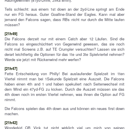
Raumgewinnen (81yd-Drive, zirka 8min).
Teils schlecht: aus einem 1st down an der 2yd-Line springt am Ende
nur ein FG heraus. Guter Goalline-Stand der Eagles. Kann mal aber
jemand den Falcons sagen, dass RBs nicht nur durch die Mitte laufen
müssen?
[21h49]
Die Falcons derzeit nur mit einem Catch aber 12 Läufen. Sind die
Falcons so eingeschüchtert von Gegenwind gewesen, das sie noch
nicht mal Screens z.B. auf TE Crumpler versuchten? Lassen sie sich
derart leichtfertig die Optionen für das 1te und 3te Spielviertel nehmen?
Werde sie jetzt mit Rückenwind mehr werfen?
[21h47]
Fette Entscheidung von Philly! Bei auslaufender Spielzeit im 1ten
Viertel nimmt man bei 1Sekunde Spielzeit eine Auszeit. Die Falcons
haben einen 4th and 1 und haben spekuliert nach Seitenwechsel mit
dem Wind ein 47yd-FG zu kicken. Durch die Auszeit müssen sie das
4th down noch im ersten Viertel nehmen, was ihnen die Option auf FG
nimmt.
Die Falcons spielen das 4th down aus und können ein neues first down
machen.
[21h42]
Wonderkid QB Vick tut nicht wirklich viel um mich von seinen