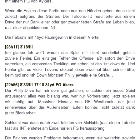
mit einem FG von Aykers.
Wenn die Eagles diese Partie noch aus den Händen geben, dann nicht
zuletzt aufgrund der Strafen. Der Falcons-TD resultierte aus einem
Drive der nur Dank einer oder gar zweier fetten Strafe am Leben blieb,
u.a. einer abgeblasenen INT.
Die Falcons mit 15yd Raumgewinn in diesem Viertel.
[23h11] 3’18/III
Ich glaube ich weiß warum das Spiel mir nicht sonderlich gefällt:
zuviele Fehler. Ein einziger Fehler der Offense läßt sofort den Drive
verrecken, ein verpasstes Tackling und schon ist das 1st down da. Und
Fehler gibt es viele: Levens stolpert eben zweimal über seine Füße,
beim 3rd und 4th Down fabriziert Philly jeweils eine Strafe…
[22h56] 8’33/III 17:10 31yd-FG Akers
Der Philly-Drive hat mir sehr gut gefallen, er schien ein neues Spiel
anzusagen: alles was bislang war, war nur Vorbereitung, jetzt spielen
wir richtig auf. Massiver Einsatz von RB Westbrook, der jetzt
reihenweise über die Außenseiten laufen konnte, nicht zuletzt dank
guter Blockarbeit.
Schlecht war dass durch zwei Idiotien von McNabb (u.a. einem Lob der
fast als INT endete) am Ende nur ein FG heraussprang.
Die Falcons werden Probleme bekommen, wenn sie weiterhin soviele