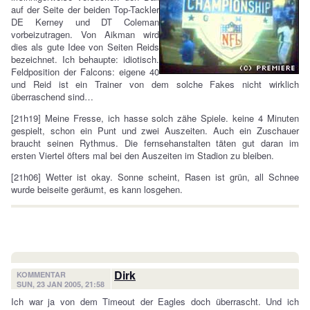
auf der Seite der beiden Top-Tackler
DE Kerney und DT Coleman
vorbeizutragen. Von Aikman wird
dies als gute Idee von Seiten Reids
bezeichnet. Ich behaupte: idiotisch.
Feldposition der Falcons: eigene 40
und Reid ist ein Trainer von dem solche Fakes nicht wirklich
überraschend sind…
[21h19] Meine Fresse, ich hasse solch zähe Spiele. keine 4 Minuten
gespielt, schon ein Punt und zwei Auszeiten. Auch ein Zuschauer
braucht seinen Rythmus. Die fernsehanstalten täten gut daran im
ersten Viertel öfters mal bei den Auszeiten im Stadion zu bleiben.
[21h06] Wetter ist okay. Sonne scheint, Rasen ist grün, all Schnee
wurde beiseite geräumt, es kann losgehen.
Dirk
KOMMENTAR
SUN, 23 JAN 2005, 21:58
Ich war ja von dem Timeout der Eagles doch überrascht. Und ich