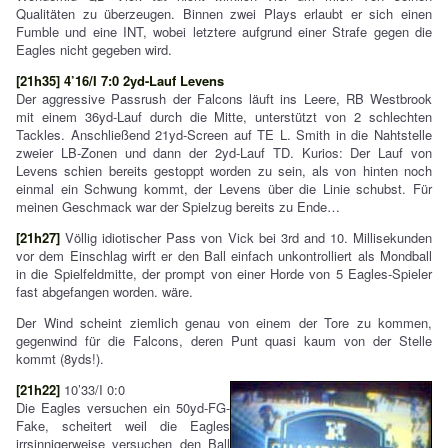
Qualitäten zu überzeugen. Binnen zwei Plays erlaubt er sich einen
Fumble und eine INT, wobei letztere aufgrund einer Strafe gegen die
Eagles nicht gegeben wird.
[21h35] 4’16/I 7:0 2yd-Lauf Levens
Der aggressive Passrush der Falcons läuft ins Leere, RB Westbrook
mit einem 36yd-Lauf durch die Mitte, unterstützt von 2 schlechten
Tackles. Anschließend 21yd-Screen auf TE L. Smith in die Nahtstelle
zweier LB-Zonen und dann der 2yd-Lauf TD. Kurios: Der Lauf von
Levens schien bereits gestoppt worden zu sein, als von hinten noch
einmal ein Schwung kommt, der Levens über die Linie schubst. Für
meinen Geschmack war der Spielzug bereits zu Ende…
[21h27]
Völlig idiotischer Pass von Vick bei 3rd and 10. Millisekunden
vor dem Einschlag wirft er den Ball einfach unkontrolliert als Mondball
in die Spielfeldmitte, der prompt von einer Horde von 5 Eagles-Spieler
fast abgefangen worden. wäre.
Der Wind scheint ziemlich genau von einem der Tore zu kommen,
gegenwind für die Falcons, deren Punt quasi kaum von der Stelle
kommt (8yds!).
[21h22]
10’33/I 0:0
Die Eagles versuchen ein 50yd-FG-
Fake, scheitert weil die Eagles
irrsinnigerweise versuchen den Ball