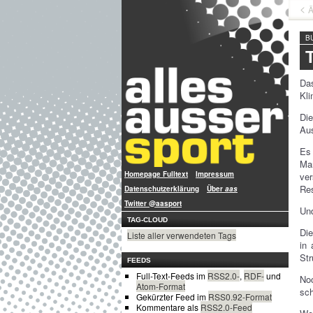
Ä
B
Das
Kli
Die
Aus
Es 
Ma
Homepage Fulltext
Impressum
ver
Res
Datenschutzerklärung
Über
aas
Twitter @aasport
Und
TAG-CLOUD
Die
Liste aller verwendeten Tags
in 
Str
FEEDS
Full-Text-Feeds im
RSS2.0-
,
RDF-
und
No
Atom-Format
sch
Gekürzter Feed im
RSS0.92-Format
Kommentare als
RSS2.0-Feed