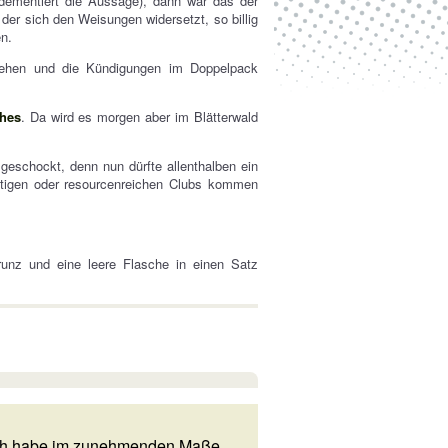
 dementiert die Aussage), dann war das der
der sich den Weisungen widersetzt, so billig
en.
ziehen und die Kündigungen im Doppelpack
ches
. Da wird es morgen aber im Blätterwald
eschockt, denn nun dürfte allenthalben ein
arätigen oder resourcenreichen Clubs kommen
runz und eine leere Flasche in einen Satz
Ich habe im zunehmenden Maße