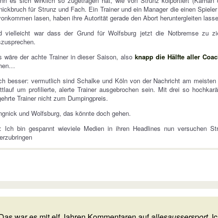
n es sich wirklich so zugetragen hat, wie von Strunz kolportiert (Karhan
ickbruch für Strunz und Fach. Ein Trainer und ein Manager die einen Spieler 
onkommen lasen, haben ihre Autorität gerade den Abort heruntergleiten lass
d vielleicht war dass der Grund für Wolfsburg jetzt die Notbremse zu 
szusprechen.
 wäre der achte Trainer in dieser Saison, also
knapp die Hälfte aller Coa
hen…
h besser: vermutlich sind Schalke und Köln von der Nachricht am meisten g
tlauf um profilierte, alerte Trainer ausgebrochen sein. Mit drei so hochk
ehrte Trainer nicht zum Dumpingpreis.
gnick und Wolfsburg, das könnte doch gehen.
: Ich bin gespannt wieviele Medien in ihren Headlines nun versuchen St
erzubringen
Das war es mit elf Jahren Kommentaren auf
allesaussersport
. 