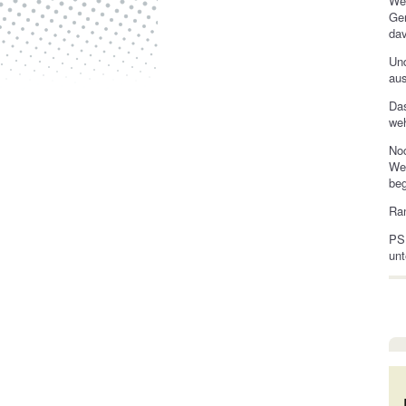
Wen
Gen
dav
Un
au
Das
we
Noc
Wet
beg
Ran
PS
unt