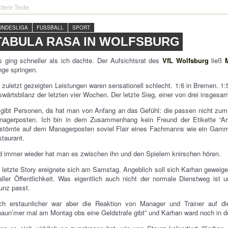
ltere Texte
UNDESLIGA
FUSSBALL
SPORT
TABULA RASA IN WOLFSBURG
 ging schneller als ich dachte. Der Aufsichtsrat des
VfL Wolfsburg
ließ
nge springen.
 zuletzt gezeigten Leistungen waren sensationell schlecht. 1:6 in Bremen. 1:
wärtsbilanz der letzten vier Wochen. Der letzte Sieg, einer von drei insgesa
gibt Personen, da hat man von Anfang an das Gefühl: die passen nicht zum
nagerposten. Ich bin in dem Zusammenhang kein Freund der Etikette “Arsc
stömte auf dem Managerposten soviel Flair eines Fachmanns wie ein Gammel
taurant.
 immer wieder hat man es zwischen ihn und den Spielern knirschen hören.
 letzte Story ereignete sich am Samstag. Angeblich soll sich Karhan gewei
aller Öffentlichkeit. Was eigentlich auch nicht der normale Dienstweg ist
unz passt.
ch erstaunlicher war aber die Reaktion von Manager und Trainer auf d
aun’mer mal am Montag obs eine Geldstrafe gibt” und Karhan ward noch in d