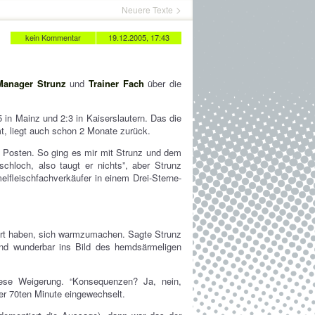
Neuere Texte
kein Kommentar
19.12.2005, 17:43
Manager Strunz
und
Trainer Fach
über die
5 in Mainz und 2:3 in Kaiserslautern. Das die
mt, liegt auch schon 2 Monate zurück.
 Posten. So ging es mir mit Strunz und dem
hloch, also taugt er nichts”, aber Strunz
fleischfachverkäufer in einem Drei-Sterne-
gert haben, sich warmzumachen. Sagte Strunz
 und wunderbar ins Bild des hemdsärmeligen
iese Weigerung. “Konsequenzen? Ja, nein,
er 70ten Minute eingewechselt.