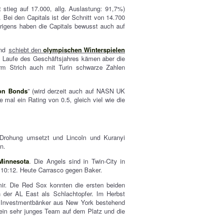
stieg auf 17.000, allg. Auslastung: 91,7%)
 Bei den Capitals ist der Schnitt von 14.700
rigens haben die Capitals bewusst auch auf
und
schiebt den
olympischen Winterspielen
m Laufe des Geschäftsjahres kämen aber die
erm Strich auch mit Turin schwarze Zahlen
on Bonds
” (wird derzeit auch auf NASN UK
 mal ein Rating von 0.5, gleich viel wie die
Drohung umsetzt und Lincoln und Kuranyi
n.
Minnesota
. Die Angels sind in Twin-City in
s 10:12. Heute Carrasco gegen Baker.
r. Die Red Sox konnten die ersten beiden
n der AL East als Schlachtopfer. Im Herbst
 Investmentbänker aus New York bestehend
t ein sehr junges Team auf dem Platz und die