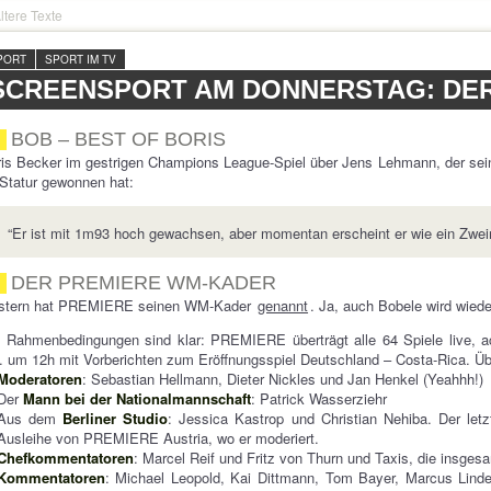
ltere Texte
PORT
SPORT IM TV
SCREENSPORT AM DONNERSTAG: DE
BOB – BEST OF BORIS
is Becker im gestrigen Champions League-Spiel über Jens Lehmann, der sein
Statur gewonnen hat:
“Er ist mit 1m93 hoch gewachsen, aber momentan erscheint er wie ein Zwei
DER PREMIERE WM-KADER
stern hat PREMIERE seinen WM-Kader
genannt
. Ja, auch Bobele wird wiede
e Rahmenbedingungen sind klar: PREMIERE überträgt alle 64 Spiele live,
. um 12h mit Vorberichten zum Eröffnungsspiel Deutschland – Costa-Rica. Übe
Moderatoren
: Sebastian Hellmann, Dieter Nickles und Jan Henkel (Yeahhh!)
Der
Mann bei der Nationalmannschaft
: Patrick Wasserziehr
Aus dem
Berliner Studio
: Jessica Kastrop und Christian Nehiba. Der letzt
Ausleihe von PREMIERE Austria, wo er moderiert.
Chefkommentatoren
: Marcel Reif und Fritz von Thurn und Taxis, die insge
Kommentatoren
: Michael Leopold, Kai Dittmann, Tom Bayer, Marcus Lind