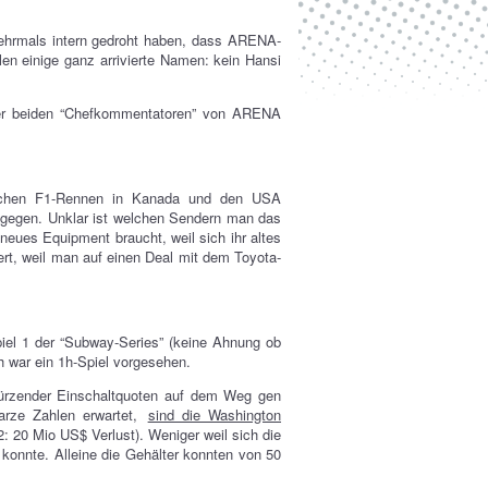
 mehrmals intern gedroht haben, dass ARENA-
n einige ganz arrivierte Namen: kein Hansi
 der beiden “Chefkommentatoren” von ARENA
schen F1-Rennen in Kanada und den USA
tgegen. Unklar ist welchen Sendern man das
neues Equipment braucht, weil sich ihr altes
t, weil man auf einen Deal mit dem Toyota-
iel 1 der “Subway-Series” (keine Ahnung ob
h war ein 1h-Spiel vorgesehen.
türzender Einschaltquoten auf dem Weg gen
arze Zahlen erwartet,
sind die Washington
: 20 Mio US$ Verlust). Weniger weil sich die
konnte. Alleine die Gehälter konnten von 50