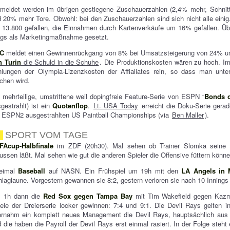
meldet werden im übrigen gestiegene Zuschauerzahlen (2,4% mehr, Schnitt 
 20% mehr Tore. Obwohl: bei den Zuschauerzahlen sind sich nicht alle einig.
 13.800 gefallen, die Einnahmen durch Kartenverkäufe um 16% gefallen. Üb
ogs als Marketingmaßnahme gesetzt.
C
meldet einen Gewinnenrückgang von 8% bei Umsatzsteigerung von 24% 
n Turin
die Schuld in die Schuhe
. Die Produktionskosten wären zu hoch. I
hlungen der Olympia-Lizenzkosten der Affialiates rein, so dass man unt
chen wird.
 mehrteilige, umstrittene weil dopingfreie Feature-Serie von ESPN “
Bonds 
gestrahlt) ist ein
Quotenflop
.
Lt. USA Today
erreicht die Doku-Serie gerade
 ESPN2 ausgestrahlten US Paintball Championships (via
Ben Maller
).
SPORT VOM TAGE
FAcup-Halbfinale
im ZDF (20h30). Mal sehen ob Trainer Slomka seine 
ussen läßt. Mal sehen wie gut die anderen Spieler die Offensive füttern könne
eimal
Baseball
auf NASN. Ein Frühspiel um 19h mit den
LA Angels in 
laglaune. Vorgestern gewannen sie 8:2, gestern verloren sie nach 10 Inning
 1h dann die
Red Sox gegen Tampa Bay
mit Tim Wakefield gegen Kazmi
ele der Dreierserie locker gewinnen: 7:4 und 9:1. Die Devil Rays gelten i
ernahm ein komplett neues Management die Devil Rays, hauptsächlich aus
 die haben die Payroll der Devil Rays erst einmal rasiert. In der Folge steh