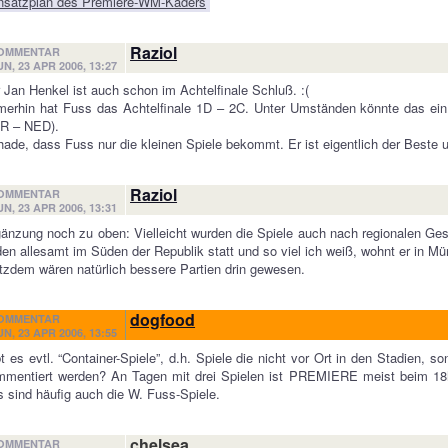
nsatzplan des Premiere-WM-Kaders
Raziol
OMMENTAR
UN, 23 APR 2006, 13:27
 Jan Henkel ist auch schon im Achtelfinale Schluß. :(
erhin hat Fuss das Achtelfinale 1D – 2C. Unter Umständen könnte das ein
R – NED).
ade, dass Fuss nur die kleinen Spiele bekommt. Er ist eigentlich der Best
Raziol
OMMENTAR
UN, 23 APR 2006, 13:31
änzung noch zu oben: Vielleicht wurden die Spiele auch nach regionalen Ge
den allesamt im Süden der Republik statt und so viel ich weiß, wohnt er in M
tzdem wären natürlich bessere Partien drin gewesen.
dogfood
OMMENTAR
UN, 23 APR 2006, 13:55
t es evtl. “Container-Spiele”, d.h. Spiele die nicht vor Ort in den Stadien, 
mentiert werden? An Tagen mit drei Spielen ist PREMIERE meist beim 18h-
 sind häufig auch die W. Fuss-Spiele.
chelsea
OMMENTAR