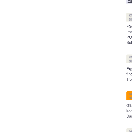
Ei
K
S
Für
Imm
PO
Sch
K
S
Erg
fin
Tro
K
S
Gib
kom
Das
K