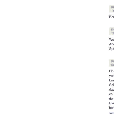
K
T
Bei
K
T
Wu
Abe
Spi
K
S
Oh:
ver
Laa
Sch
das
es 
der
Di
bes