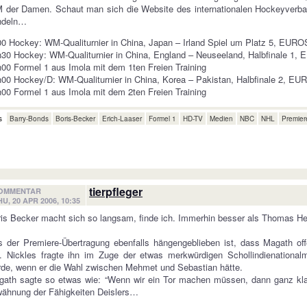
der Damen. Schaut man sich die Website des internationalen Hockeyverban
ndeln…
0 Hockey: WM-Qualiturnier in China, Japan – Irland Spiel um Platz 5, EUR
30 Hockey: WM-Qualiturnier in China, England – Neuseeland, Halbfinale 1
00 Formel 1 aus Imola mit dem 1ten Freien Training
00 Hockey/D: WM-Qualiturnier in China, Korea – Pakistan, Halbfinale 2, E
00 Formel 1 aus Imola mit dem 2ten Freien Training
s
Barry-Bonds
Boris-Becker
Erich-Laaser
Formel 1
HD-TV
Medien
NBC
NHL
Premier
tierpfleger
OMMENTAR
HU, 20 APR 2006, 10:35
is Becker macht sich so langsam, finde ich. Immerhin besser als Thomas He
 der Premiere-Übertragung ebenfalls hängengeblieben ist, dass Magath of
. Nickles fragte ihn im Zuge der etwas merkwürdigen Schollindienational
de, wenn er die Wahl zwischen Mehmet und Sebastian hätte.
ath sagte so etwas wie: “Wenn wir ein Tor machen müssen, dann ganz klar 
ähnung der Fähigkeiten Deislers…