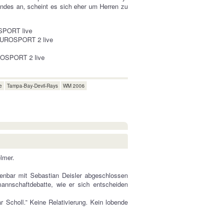
des an, scheint es sich eher um Herren zu
OSPORT live
, EUROSPORT 2 live
UROSPORT 2 live
e
Tampa-Bay-Devil-Rays
WM 2006
lmer.
fenbar mit Sebastian Deisler abgeschlossen
mannschaftdebatte, wie er sich entscheiden
Scholl.” Keine Relativierung. Kein lobende