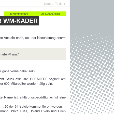
Neuere Texte
8 Kommentare
20.4.2006, 9:18
R WM-KADER
e Ansicht nach, seit der Nominierung enorm
meter-Mann.”
r ganz vorne dabei sein.
 acht Stück exklusiv. PREMIERE beginnt am
r 600 Mitarbeiter werden tätig sein.
e Name ist erklärungsbedürftig: er ist eine
samt 20 der 64 Spiele kommentieren werden
emann, Wolff Fuss, Roland Evers und Erich