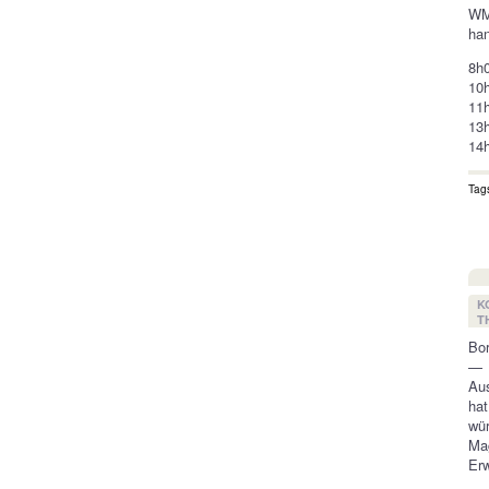
WM 
ha
8h0
10h
11h
13h
14h
Tag
K
T
Bor
—
Aus
hat
wür
Mag
Erw