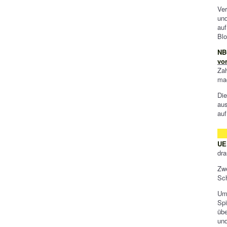
Ver
und
auf
Bl
NB
vo
Za
ma
Die
aus
auf
UE
dra
Zw
Sch
Um
Spi
üb
und