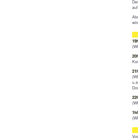
Dev
auf
Ab
wir
19
(Wh
20
Ko
21
(W
u.a
Dow
22
(Wh
1h
(Wh
Vor