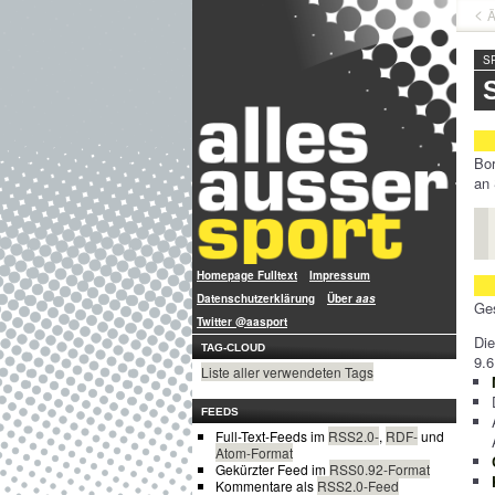
Ä
S
Bor
an 
Homepage Fulltext
Impressum
Datenschutzerklärung
Über
aas
Ge
Twitter @aasport
Di
TAG-CLOUD
9.6
Liste aller verwendeten Tags
FEEDS
Full-Text-Feeds im
RSS2.0-
,
RDF-
und
Atom-Format
Gekürzter Feed im
RSS0.92-Format
Kommentare als
RSS2.0-Feed