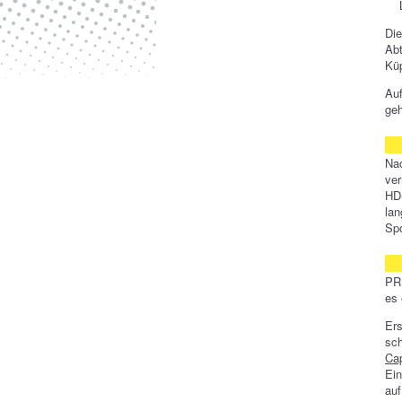
Die
Abt
Küp
Au
geh
N
ver
HD-
lan
Spo
PR
es 
Er
sc
Cap
Ein
auf