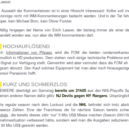
Laaser.
 Auswahl der Kommentatoren ist in einer Hinsicht interessant: Kofler soll
rünnige nicht mit WM-Kommentierungen bedacht werden. Und in der Tat fehle
per, kein Michael Born, kein Oliver Forster.
ffällig hingegen der Name von Erich Laaser, der bislang immer als einer
andelt worden war, nun aber die WM kommentieren darf.
HOCHAUFLÖSEND
ach
Informationen von Pitpass
wird die FOM die beiden nordamerikani
mutlich in HD produzieren. Dem stehen noch einige technische Probleme en
Signal zur Verfügung stellt. Gemeinhin wird aber vermutet dass die FOM eh 
gsam abnutzt. Den Kauf solches Equipment hat man aber noch hinausgezöger
nsor Panasonic hofft.
KURZ UND SCHMERZLOS
EMIERE überträgt am Samstag
bereits um 21h05
aus den NHL-Playoffs Sp
einen anderen Namen dafür gibt):
NJ Devils gegen NY Rangers
. Ursprünglic
ste
regular season
nach dem Lockout und die
NHL
befindet sich trotz abs
hwarze Zahlen. Eine der Franchises die für nächste Saison bereits schw
itals
, die bereits dieses Jahr “nur” 5 Mio US$ Miese machen (Saison 2001/02
nahmesituation verbessert hätte, sondern weil man die Ausgaben reduzieren 
 30 Mio US$ gesenkt werden.