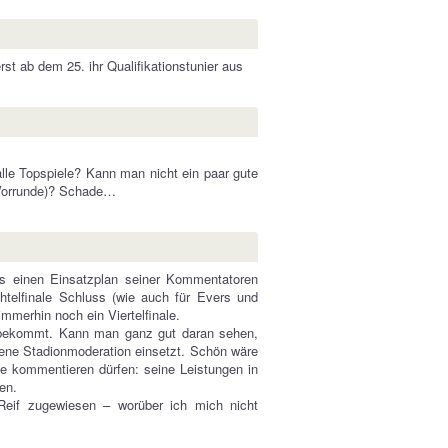
t ab dem 25. ihr Qualifikationstunier aus
alle Topspiele? Kann man nicht ein paar gute
r Vorrunde)? Schade…
eits einen Einsatzplan seiner Kommentatoren
chtelfinale Schluss (wie auch für Evers und
mmerhin noch ein Viertelfinale.
le bekommt. Kann man ganz gut daran sehen,
ene Stadionmoderation einsetzt. Schön wäre
e kommentieren dürfen: seine Leistungen in
en.
Reif zugewiesen – worüber ich mich nicht