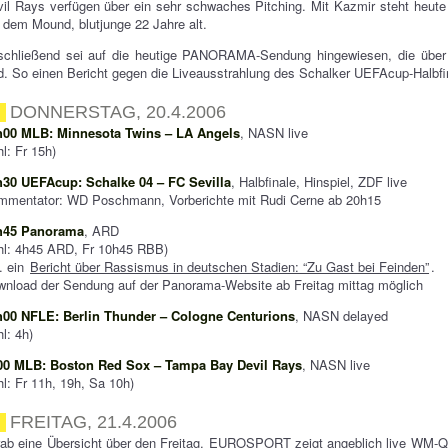
il Rays verfügen über ein sehr schwaches Pitching. Mit Kazmir steht heut
 dem Mound, blutjunge 22 Jahre alt.
schließend sei auf die heutige PANORAMA-Sendung hingewiesen, die über 
d. So einen Bericht gegen die Liveausstrahlung des Schalker UEFAcup-Halbfin
DONNERSTAG, 20.4.2006
h00 MLB: Minnesota Twins – LA Angels
, NASN live
l: Fr 15h)
h30 UEFAcup: Schalke 04 – FC Sevilla
, Halbfinale, Hinspiel, ZDF live
mmentator: WD Poschmann, Vorberichte mit Rudi Cerne ab 20h15
h45 Panorama
, ARD
hl: 4h45 ARD, Fr 10h45 RBB)
. ein
Bericht über Rassismus in deutschen Stadien: “Zu Gast bei Feinden”
.
nload der Sendung auf der Panorama-Website ab Freitag mittag möglich
h00 NFLE: Berlin Thunder – Cologne Centurions
, NASN delayed
l: 4h)
00 MLB: Boston Red Sox – Tampa Bay Devil Rays
, NASN live
l: Fr 11h, 19h, Sa 10h)
FREITAG, 21.4.2006
ab eine Übersicht über den Freitag. EUROSPORT zeigt angeblich live WM-Qua