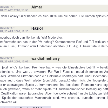
Aimar
OMMENTAR
HU, 20 APR 2006, 10:53
 dem Hockeytunier handelt es sich 100% um die herren. Die Damen spielen ers
Raziol
OMMENTAR
HU, 20 APR 2006, 12:20
nderbar, doch Jan Henkel als WM Moderator.
r: Verstehe ich das in der PM richtig? Kommentieren Reif und TuT wirklich 
el an Fuss, Dittmann oder Lindemann abtreten (z.B. Arg. E`beinküste in de
waldiohneharry
OMMENTAR
UN, 23 APR 2006, 13:08
 jetzt wird’s konkret. Premiere hat – was die Einzelspiele betrifft – ber
öffentlicht. Und wie zu erwarten: Für Wolff Fuss ist natürlich schon im A
ser). Während Dittmann noch ein Halbfinale übertragen darf. Und Lindemann i
ade auch, dass Wolff wieder (vorsichtig gesagt:) eher nicht die Topspie
s er überwiegend Spiele zu kommentieren hat, bei denen Premiere keine eig
auch gewesen, wenn er mehr Spiele mit südamerikanischer Beteiligung hätt
 Qualifikation waren ja grandios. Aber irgendwie scheint ihm die Lobby zu fehl
e Spiele der deutschen Mannschaft sind, wie erwartet, zunächst einmal 
chweren will.