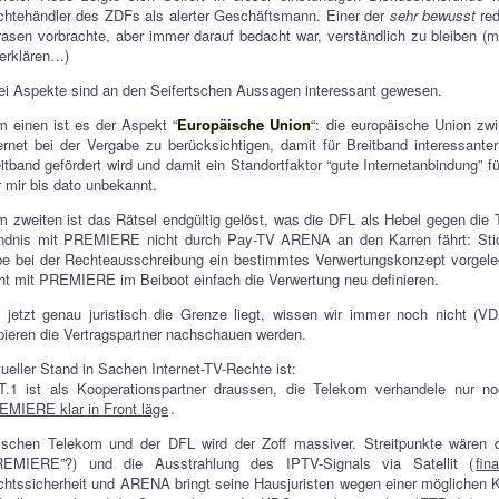
htehändler des ZDFs als alerter Geschäftsmann. Einer der
sehr bewusst
red
asen vorbrachte, aber immer darauf bedacht war, verständlich zu bleiben (
erklären…)
i Aspekte sind an den Seifertschen Aussagen interessant gewesen.
 einen ist es der Aspekt “
Europäische Union
“: die europäische Union zw
ernet bei der Vergabe zu berücksichtigen, damit für Breitband interessante
itband gefördert wird und damit ein Standortfaktor “gute Internetanbindung” 
 mir bis dato unbekannt.
 zweiten ist das Rätsel endgültig gelöst, was die DFL als Hebel gegen die 
ndnis mit PREMIERE nicht durch Pay-TV ARENA an den Karren fährt: Stic
e bei der Rechteausschreibung ein bestimmtes Verwertungskonzept vorgele
ht mit PREMIERE im Beiboot einfach die Verwertung neu definieren.
jetzt genau juristisch die Grenze liegt, wissen wir immer noch nicht (V
ieren die Vertragspartner nachschauen werden.
ueller Stand in Sachen Internet-TV-Rechte ist:
T.1 ist als Kooperationspartner draussen, die Telekom verhandele nur 
MIERE klar in Front läge
.
ischen Telekom und der DFL wird der Zoff massiver. Streitpunkte wäre
REMIERE”?) und die Ausstrahlung des IPTV-Signals via Satellit (
fin
htssicherheit und ARENA bringt seine Hausjuristen wegen einer möglichen