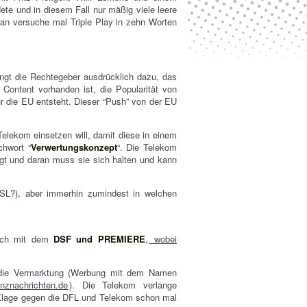
ete und in diesem Fall nur mäßig viele leere
man versuche mal Triple Play in zehn Worten
ingt die Rechtegeber ausdrücklich dazu, das
r Content vorhanden ist, die Popularität von
für die EU entsteht. Dieser “Push” von der EU
Telekom einsetzen will, damit diese in einem
hwort “
Verwertungskonzept
“. Die Telekom
gt und daran muss sie sich halten und kann
DSL?), aber immerhin zumindest in welchen
noch mit dem
DSF und PREMIERE
,
wobei
n die Vermarktung (Werbung mit dem Namen
anznachrichten.de
). Die Telekom verlange
 Klage gegen die DFL und Telekom schon mal