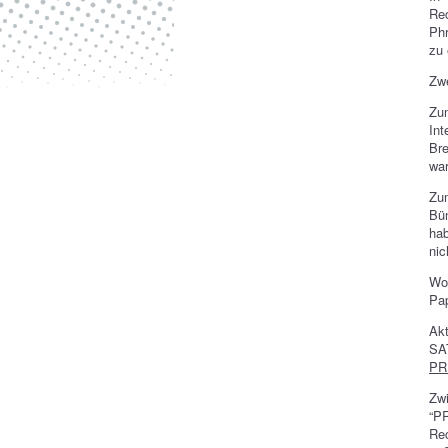
Rec
Phr
zu 
Zwe
Zum
Int
Bre
war
Zum
Bü
hab
nic
Wo 
Pap
Akt
SA
PRE
Zw
“P
Rec