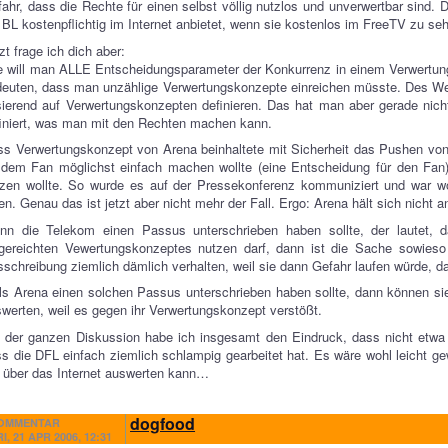
ahr, dass die Rechte für einen selbst völlig nutzlos und unverwertbar sind
 BL kostenpflichtig im Internet anbietet, wenn sie kostenlos im FreeTV zu seh
zt frage ich dich aber:
 will man ALLE Entscheidungsparameter der Konkurrenz in einem Verwertun
euten, dass man unzählige Verwertungskonzepte einreichen müsste. Des Wei
ierend auf Verwertungskonzepten definieren. Das hat man aber gerade nic
iniert, was man mit den Rechten machen kann.
s Verwertungskonzept von Arena beinhaltete mit Sicherheit das Pushen von
 dem Fan möglichst einfach machen wollte (eine Entscheidung für den Fa
tzen wollte. So wurde es auf der Pressekonferenz kommuniziert und war 
en. Genau das ist jetzt aber nicht mehr der Fall. Ergo: Arena hält sich nicht
nn die Telekom einen Passus unterschrieben haben sollte, der lautet
gereichten Vewertungskonzeptes nutzen darf, dann ist die Sache sowieso 
schreibung ziemlich dämlich verhalten, weil sie dann Gefahr laufen würde, da
ls Arena einen solchen Passus unterschrieben haben sollte, dann können sie 
werten, weil es gegen ihr Verwertungskonzept verstößt.
i der ganzen Diskussion habe ich insgesamt den Eindruck, dass nicht etw
s die DFL einfach ziemlich schlampig gearbeitet hat. Es wäre wohl leicht 
 über das Internet auswerten kann…
dogfood
OMMENTAR
I, 21 APR 2006, 12:31