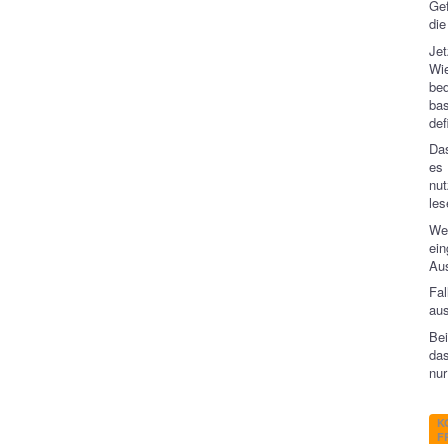
Gef
die
Jet
Wie
bed
bas
def
Das
es
nu
les
We
ein
Aus
Fal
aus
Be
das
nur
K
FR