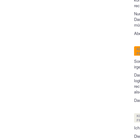
rec
Nu
Das
müs
Abe
K
FR
So
irg
Das
lo
rec
als
Das
K
FR
Ich
Di