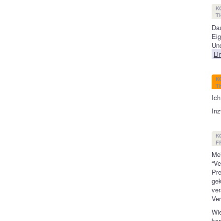
K
T
Das
Eig
Und
Li
K
T
Ich
Inz
K
FR
Me
“V
Pre
gek
ve
Ver
Wie
ko