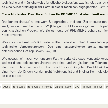
technische und möglicherweise juristische Diskussion, was ist jetzt das ein
so eine Ausschreibung in der Form in dieser technisch abgegrenzten Form n
Frage Moderator: Das Hintertürchen für PREMIERE ist aber damit noc
Das kommt dadrauf an mit wem Sie sprechen. In diesen Zeiten muss man 
weht, sondern wer ihn macht, ja? [Pleitgen und Moderator grinsen] Ich pe
dem klassischen Produkt, wie Sie es heute bei PREMIERE sehen, so nicht o
Fernsehrechte.
Wenn es nochmal möglich sein sollte Fernsehen über Internetleitun
technische Voraussetzungen. Das sind entsprechende breite, transpo
entsprechende Set-Top-Boxen usw, usf.
Wie gesagt, wir haben von unseren Partner verlangt , dass Konzepte vor
weil wir diese technischen Unschärfen sehen und wir glauben die Telekom 
sind auch sehr zuversichtlich dass das hinterher ein gutes Produkt wir
einer Form die für den Kunden nicht irreführend ist und in einer Form die di
es uns nur recht.
s
Arena
Bundesliga
Bundesliga-TV-Rechte
Christian-Seifert
DFL
Premiere
Telekom
T