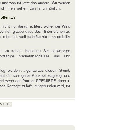
e und was ist jetzt das andere. Wir werden
icht mehr sehen. Das ist unmöglich.
h offen…?
nicht nur darauf achten, woher der Wind
rsönlich glaube dass das Hintertürchen zu
ffen ist, weil da bräuchte man definitiv
gen zu sehen, brauchen Sie notwendige
rtfähige Internetanschlüsse, das sind
gelegt werden … genau aus diesem Grund,
hat ein sehr gutes Konzept vorgelegt und
d und wenn der Partner PREMIERE dann in
eses Konzept zuläßt, eingebunden wird, ist
V-Rechte