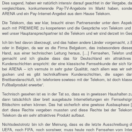
Dies sagend, haben wir natürlich intensiv darauf geachtet in der Vergabe, da
vergleichbare, konkurrierende Pay-TV-Angebote im Markt haben, sonde
ARENA und ein Pay-Internet-Angebot aus dem Hause Telekom.
Die Telekom, das war klar, braucht einen Partnersender unter dem Aspek
auch mit PREMIERE zu kooperieren und die Gespräche von Telekom und P
weil unser Hauptansprechpartner ist die Telekom und wir sind derzeit im Ge
Ich bin fest davon überzeugt, und das haben andere Länder vorgemacht, z.B.
oder in Belgien, da war es die Firma Belgakom, das insbesondere dieses 
Hand, aus einer technischen Leitung heraus, […] Fernsehen, Telefon und
gemacht und ich glaube dass das für Deutschland ein attraktives
Kundenschichten anspricht: der eine klassische Fernsehkunde der sich für
bei ARENA – ich vermute in sehr guter Qualität, nach allem was wir se
gucken und es gibt technikaffinere Kundenschichten, die sagen dan
Breitbandanschluß, ich telefoniere sowieso mit der Telekom, ist doch klass
Fußballprodukt erwerbe”.
Technisch gesehen ist es in der Tat so, dass es in gewissen Haushalten z
dann tatsächlich über breit ausgebaute Internetleitungen ein Fernsehs
Bildschirm sehen können. Das hat sicherlich eine gewisse Ausbauphase […
dort diese Rechte vergeben mussten und diese Rechte bei der Telekom
Telekom da ein sehr attraktives Produkt aufbaut.
Nichtsdestotrotz bin ich der Meinung, dass es die letzte Ausschreibung 
UEFA, noch FIFA, noch sonstwer, muss heute noch Fernsehen vom Interne