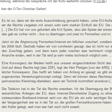
Stellung, während die Gespräche mit der KDG weiterhin stocken (
FTD.de
)
 hier der O-Ton Christian Seifert:
Es ist so, dass wir die erste Ausschreibung gemacht haben, unter EU-Aufl
wir die Rechte vergeben mit einem sehr sehr starken Einfluß der EU. Die 
[…] Die EU hat von uns gefordert alle 612 Spiele, also alle Spiele der erst
das gab es vorher nicht – live zu übertragen und zwar im Fernsehen und im 
Jetzt ist die Abgrenzung Fernsehen/Internet ein bißchen unscharf, vorall
bis 2009 läuft. Deshalb haben wir von vornherein gesagt, das ist nicht nur
den Zuschlag geben, und dann kann jeder machen was technisch möglich
Anarchie enden, weil in der Tat wird ja sehr vieles technisch möglich sein 
Eine Konvergenz der Medien heißt aus unserer eingeschränkten Sicht des
Und auf diese Rechte legt [das ZDF], legt der Herr Pleitgen [von der ARD]
letzter Konsequenz. Das heißt wir haben von Anfang an gesagt: es gibt ei
sogenanntes Verwertungskonzept vorlegt. Denn wir können diese Rechteau
permanenten Kleinkrieg überleben, wenn wir Technik kontrolliert einsetzen [
Die Telekom hat in der Tat die Rechte erworben, für die Übertragung der 
wesentliches Anliegen der EU, dass Internet-Dienstleister Zugang zu attr
insbesondere Breitband-Internet wird von der EU als ein sehr wichtiger S
der Vergangenheit war es in der Tat so: die großen Fernsehkonzerne haben 
den Keller gelegt, weil man war halt noch nicht soweit.