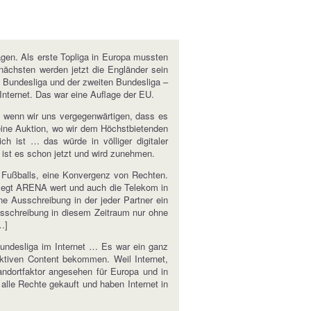
agen. Als erste Topliga in Europa mussten
nächsten werden jetzt die Engländer sein
en Bundesliga und der zweiten Bundesliga –
Internet. Das war eine Auflage der EU.
em wenn wir uns vergegenwärtigen, dass es
 eine Auktion, wo wir dem Höchstbietenden
 ist … das würde in völliger digitaler
… ist es schon jetzt und wird zunehmen.
 Fußballs, eine Konvergenz von Rechten.
, legt ARENA wert und auch die Telekom in
ne Ausschreibung in der jeder Partner ein
sschreibung in diesem Zeitraum nur ohne
…]
Bundesliga im Internet … Es war ein ganz
aktiven Content bekommen. Weil Internet,
tandortfaktor angesehen für Europa und in
alle Rechte gekauft und haben Internet in