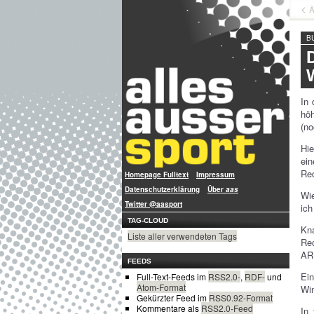
Ä
B
In 
höh
(no
Hie
ei
Red
Homepage Fulltext
Impressum
Datenschutzerklärung
Über
aas
Wie
Twitter @aasport
ich
TAG-CLOUD
Kna
Liste aller verwendeten Tags
Rec
AR
FEEDS
Ein
Full-Text-Feeds im
RSS2.0-
,
RDF-
und
Atom-Format
Wi
Gekürzter Feed im
RSS0.92-Format
Kommentare als
RSS2.0-Feed
In 