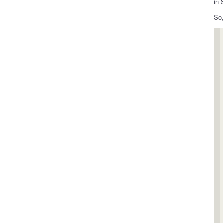
in 
So,