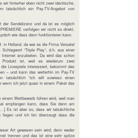
s wir hinterher eben nicht zwei identische,
rn tatsächlich ein Pay-TV-Angebot von
t der Sendelizenz und da ist es möglich
REMIERE verfolgen wir nicht so direkt,
spräch wie dass dann funktionieren kann.
 in Holland, da war es die Firma Versatel
Schlagwort “Triple Play”, d.h. aus einer
 Internet anzubieten. Da wird das schon
 Produkt ist, weil es wiederum zwei
 die Livespiele interessiert, bekommt das
hen – und kann das weiterhin im Pay-TV
n tatsächlich “ich will sowieso einen
e wenn ich jetzt quasi in einem Paket das
u einem Wettbewerb führen wird, weil man
ignal empfangen kann, dass Sie dann am
] Es ist aber so, dass wir tatsächliche
 liegen und ich bin überzeugt dass die
dieser Art gewesen sein wird, denn weder
t trennen und das ist eine sehr spitze