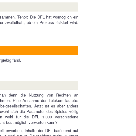
zusammen. Tenor: Die DFL hat womöglich ein
 zweifelhaft, ob ein Prozess risikiert wird.
rgiebig fand.
n man denn die Nutzung von Rechten an
ahmen. Eine Annahme der Telekom lautete:
elgesellschaften. Jetzt ist es aber anders
wohl sich die Parameter des Spieles völlig
an wohl für die DFL 1.000 verschiedene
cht bestmöglich verwerten kann?
it erworben, Inhalte der DFL basierend auf
, zumal wir in Deutschland nicht in einen