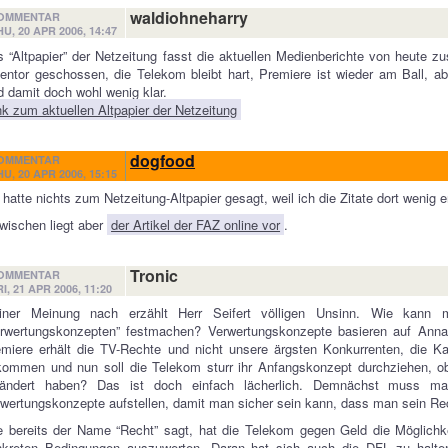
waldiohneharry
OMMENTAR
HU, 20 APR 2006, 14:47
 “Altpapier” der Netzeitung fasst die aktuellen Medienberichte von heute 
entor geschossen, die Telekom bleibt hart, Premiere ist wieder am Ball, aber
 damit doch wohl wenig klar.
nk zum aktuellen Altpapier der Netzeitung
dogfood
OMMENTAR
HU, 20 APR 2006, 15:15
 hatte nichts zum Netzeitung-Altpapier gesagt, weil ich die Zitate dort wenig e
wischen liegt aber
der Artikel der FAZ online vor
.
Tronic
OMMENTAR
I, 21 APR 2006, 11:20
iner Meinung nach erzählt Herr Seifert völligen Unsinn. Wie kan
erwertungskonzepten” festmachen? Verwertungskonzepte basieren auf Ann
miere erhält die TV-Rechte und nicht unsere ärgsten Konkurrenten, die Kab
ommen und nun soll die Telekom sturr ihr Anfangskonzept durchziehen, ob
rändert haben? Das ist doch einfach lächerlich. Demnächst muss m
wertungskonzepte aufstellen, damit man sicher sein kann, dass man sein Re
 bereits der Name “Recht” sagt, hat die Telekom gegen Geld die Möglichke
nkreten Bedingungen auszuwerten. Daran hat sich auch die DFL zu halten