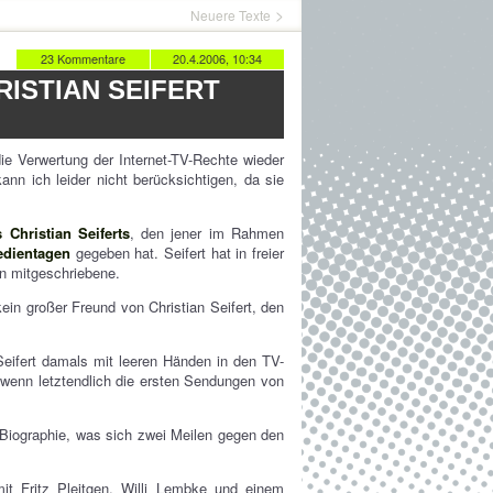
Neuere Texte
23 Kommentare
20.4.2006, 10:34
ISTIAN SEIFERT
e Verwertung der Internet-TV-Rechte wieder
nn ich leider nicht berücksichtigen, da sie
 Christian Seiferts
, den jener im Rahmen
edientagen
gegeben hat. Seifert hat in freier
n mitgeschriebene.
in großer Freund von Christian Seifert, den
eifert damals mit leeren Händen in den TV-
 wenn letztendlich die ersten Sendungen von
 Biographie, was sich zwei Meilen gegen den
mit Fritz Pleitgen, Willi Lembke und einem