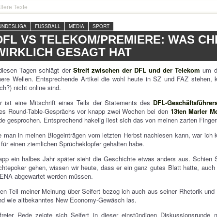
ltere Texte
UNDESLIGA
FUSSBALL
MEDIA
SPORT
DFL VS TELEKOM/PREMIERE: WAS CHR
WIRKLICH GESAGT HAT
diesen Tagen schlägt der
Streit zwischen der DFL und der Telekom
um di
ere Wellen. Entsprechende Artikel die wohl heute in SZ und FAZ stehen, ka
ch?) nicht online sind.
r ist eine Mitschrift eines Teils der Statements des
DFL-Geschäftsführers
nes Round-Table-Gesprächs vor knapp zwei Wochen bei den
13ten Marler M
e gesprochen. Entsprechend hakelig liest sich das von meinen zarten Finger
 man in meinen Blogeinträgen vom letzten Herbst nachlesen kann, war ich ke
 für einen ziemlichen Sprücheklopfer gehalten habe.
pp ein halbes Jahr später sieht die Geschichte etwas anders aus. Schien S
htepoker gehen, wissen wir heute, dass er ein ganz gutes Blatt hatte, auch
ENA abgewartet werden müssen.
en Teil meiner Meinung über Seifert bezog ich auch aus seiner Rhetorik und
nd wie altbekanntes New Economy-Gewäsch las.
freier Rede zeigte sich Seifert in dieser einstündigen Diskussionsrunde 