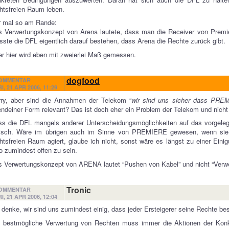
htsfreien Raum leben.
r mal so am Rande:
 Verwertungskonzept von Arena lautete, dass man die Receiver von Premiere
ste die DFL eigentlich darauf bestehen, dass Arena die Rechte zurück gibt.
r hier wird eben mit zweierlei Maß gemessen.
dogfood
OMMENTAR
I, 21 APR 2006, 11:29
rry, aber sind die Annahmen der Telekom “
wir sind uns sicher dass PRE
endeiner Form relevant? Das ist doch eher ein Problem der Telekom und nic
s die DFL mangels anderer Unterscheidungsmöglichkeiten auf das vorgelegte
gisch. Wäre im übrigen auch im Sinne von PREMIERE gewesen, wenn sie
htsfreien Raum agiert, glaube ich nicht, sonst wäre es längst zu einer Ein
o zumindest offen zu sein.
 Verwertungskonzept von ARENA lautet “Pushen von Kabel” und nicht “Ver
Tronic
OMMENTAR
I, 21 APR 2006, 12:04
 denke, wir sind uns zumindest einig, dass jeder Ersteigerer seine Rechte be
e bestmögliche Verwertung von Rechten muss immer die Aktionen der Konku