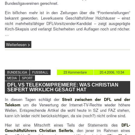
Bundesligavereinen gerechnet.
Ein bißchen mehr ist in den Zeitungen über die “Frontenstellungen”
bekannt geworden. Leverkusens Geschäftsführer Holzhäuser – einst
nicht mehrheitsfähiger DFL-Vorsitzender-Kandidat – zeigt ausgeprägte
Kirch-Skepsis und verlangt Sicherheiten und Auflagen noch und nöcher.
…
Weiterlesen
23 Kommentare
20.4.2006, 10:34
BUNDESLIGA
FUSSBALL
MEDIA
SPORT
DFL VS TELEKOM/PREMIERE: WAS CHRISTIAN
SEIFERT WIRKLICH GESAGT HAT
In diesen Tagen schlägt der
Streit zwischen der DFL und der
Telekom
um die Verwertung der Internet-TV-Rechte wieder höhere
Wellen. Entsprechende Artikel die wohl heute in SZ und FAZ stehen,
kann ich leider nicht berücksichtigen, da sie (noch?) nicht online sind.
Hier ist eine Mitschrift eines Teils der Statements des
DFL-
Geschäftsführers Christian Seiferts
, den jener im Rahmen eines