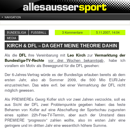
NAVIGATION
3 Kommentare
5.11.2007, 14:04
BUNDESLIGA
FUSSBALL
MEDIA
KIRCH & DFL – DA GEHT MEINE THEORIE DAHIN
Als die
DFL
ihre Vereinbarung mit
Leo Kirch
zur
Vermarktung der
Bundesliga-TV-Rechte
vor drei Wochen bekanntgab
, habe ich
vorallem ein Motiv als Beweggrund für die DFL gesehen:
Der 6-Jahres-Vertrag würde es der Bundesliga erlauben bereits ab dem
ersten Jahr, also ab Sommer 2009, die 500 Mio EUR/Jahr
einzustreichen. Das wäre evtl. bei einer Vermarktung der DFL nicht
möglich gewesen.
Als PREMIEREs Georg Kofler sich vor zwei Jahren verzockte, soll es
aus Sicht der DFL zwei Problempunkte gegeben haben: das feste
Beharren von Kofler auf eine Abschaffung der Sportschau zugunsten
eines späten 22h-Free-TV-Termin, aber auch der Umstand dass
PREMIERE “progressiv” zahlen wollte, also im ersten Jahr eine
geringere und im dritten Jahr eine wesentlich höhere Summe.