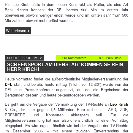
Ein Leo Kirch hätte in dem neuen Konstrukt als Puffer, als eine Art
Bank dienen können: der DFL bereits 500 Mio im ersten Jahr
überweisen obwohl weniger erlöst wurde und im dritten Jahr “nur” 500
Mio zahlen, obwohl mehr erlöst wurde.…
Weiterlesen
118 Kommentare
9.10.2007, 8:35
SPORT
SPORT IM TV
SCREENSPORT AM DIENSTAG: KOMMEN SE REIN,
HERR KIRCH!
Heute vormittag findet die außerordentliche Mitgliederversammlung der
DFL
statt und bereits heute mittag (“nicht vor 12h30”) wurde von der
DFL eine Pressekonferenz angesetzt, auf der die Ergebnisse der
Beratungen gestern und heute bekanntgegeben werden.
Es geht um die Vergabe der Vermarktung der TV-Rechte an
Leo Kirch
& Co., der sich gegen 1,5 Milliarden Euro selber mit ARD, ZDF,
PREMIERE und Konsorten abkaspern soll. Für die
Mitgliederversammlung hat man also offensichtlich nur einen Vormittag
eingeplant. Es wird ergo – ähnlich wie bei der Vergabe der TV-Rechte
im Dezember 2005 – mit einem zügigen Einverständnis der