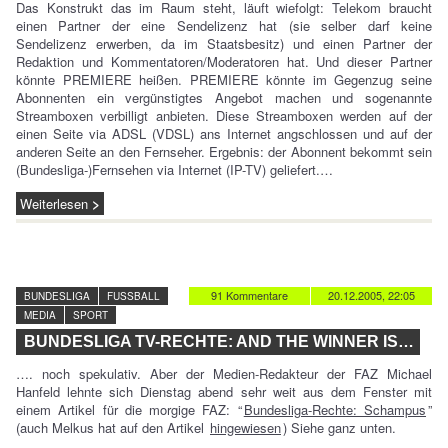
Das Konstrukt das im Raum steht, läuft wiefolgt: Telekom braucht
einen Partner der eine Sendelizenz hat (sie selber darf keine
Sendelizenz erwerben, da im Staatsbesitz) und einen Partner der
Redaktion und Kommentatoren/Moderatoren hat. Und dieser Partner
könnte PREMIERE heißen. PREMIERE könnte im Gegenzug seine
Abonnenten ein vergünstigtes Angebot machen und sogenannte
Streamboxen verbilligt anbieten. Diese Streamboxen werden auf der
einen Seite via ADSL (VDSL) ans Internet angschlossen und auf der
anderen Seite an den Fernseher. Ergebnis: der Abonnent bekommt sein
(Bundesliga-)Fernsehen via Internet (IP-TV) geliefert.…
Weiterlesen
91 Kommentare
20.12.2005, 22:05
BUNDESLIGA
FUSSBALL
MEDIA
SPORT
BUNDESLIGA TV-RECHTE: AND THE WINNER IS…
…. noch spekulativ. Aber der Medien-Redakteur der FAZ Michael
Hanfeld lehnte sich Dienstag abend sehr weit aus dem Fenster mit
einem Artikel für die morgige FAZ: “
Bundesliga-Rechte: Schampus
”
(auch Melkus hat auf den Artikel
hingewiesen
) Siehe ganz unten.