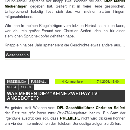
Round-Table-Gesprächs vor knapp zwei Wochen bei den
13ten Marler
Medientagen
gegeben hat. Seifert hat in freier Rede gesprochen.
Entsprechend hakelig liest sich das von meinen zarten Fingern
mitgeschriebene.
Wie man in meinen Blogeinträgen vom letzten Herbst nachlesen kann,
war ich kein großer Freund von Christian Seifert, den ich für einen
ziemlichen Sprücheklopfer gehalten habe.
Knapp ein halbes Jahr später sieht die Geschichte etwas anders aus.…
Weiterlesen
4 Kommentare
7.4.2006, 16:40
BUNDESLIGA
FUSSBALL
MEDIA
SPORT
WAS MEINEN DIE? “KEINE ZWEI PAY-TV-
ANGEBOTE”?
Es geistert seit Wochen vom
DFL-Geschäftsführer Christian Seifert
der Satz “
es gibt keine zwei Pay-TV-Angebote
” herum. Ein Satz der
irgendwie ausdrücken soll, dass
PREMIERE
nicht wird tricksen können
um via den Internetrechten der Telekom Bundesliga zeigen zu dürfen.