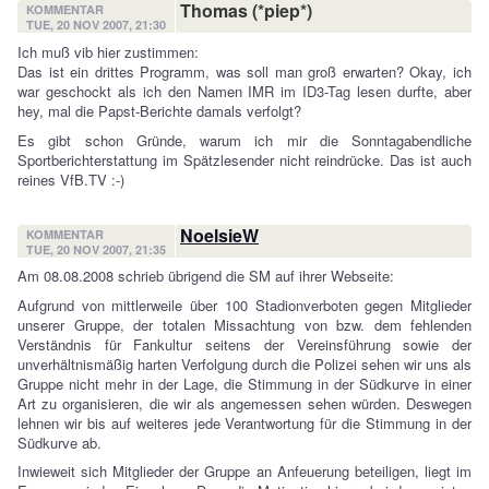
Thomas (*piep*)
KOMMENTAR
TUE, 20 NOV 2007, 21:30
Ich muß vib hier zustimmen:
Das ist ein drittes Programm, was soll man groß erwarten? Okay, ich
war geschockt als ich den Namen IMR im ID3-Tag lesen durfte, aber
hey, mal die Papst-Berichte damals verfolgt?
Es gibt schon Gründe, warum ich mir die Sonntagabendliche
Sportberichterstattung im Spätzlesender nicht reindrücke. Das ist auch
reines VfB.TV :-)
NoelsieW
KOMMENTAR
TUE, 20 NOV 2007, 21:35
Am 08.08.2008 schrieb übrigend die SM auf ihrer Webseite:
Aufgrund von mittlerweile über 100 Stadionverboten gegen Mitglieder
unserer Gruppe, der totalen Missachtung von bzw. dem fehlenden
Verständnis für Fankultur seitens der Vereinsführung sowie der
unverhältnismäßig harten Verfolgung durch die Polizei sehen wir uns als
Gruppe nicht mehr in der Lage, die Stimmung in der Südkurve in einer
Art zu organisieren, die wir als angemessen sehen würden. Deswegen
lehnen wir bis auf weiteres jede Verantwortung für die Stimmung in der
Südkurve ab.
Inwieweit sich Mitglieder der Gruppe an Anfeuerung beteiligen, liegt im