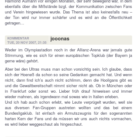
Raimond Aumann vor einigen Monaten, der sehr bewegend war, in dem
ebenfalls über die Mißstände bzgl. der Kommunikation zwischen Fans
und Verein hingewiesen wurde. Das Thema ist also keinesfalls neu –
der Ton wird nur immer schärfer und es wird an die Öffentlichkeit
getragen…
jooonas
KOMMENTAR
TUE, 20 NOV 2007, 21:35
Weder im Olympiastadion noch in der Allianz-Arena war jemals gute
Stimmung, wie es sich für einen europäischen Topklub (der Bayern ja
gerne wäre) gehört.
Aber bei den Ultras muss man schon vorsichtig sein. Ich glaube, dass
sich der Hoeneß da schon so seine Gedanken gemacht hat. Und wenn
nicht, dann find ich’s auch nicht schlimm, denn die Hooligans gibt es
und die Gewaltbereitschaft nimmt sicher nicht ab. Ob in München oder
in Frankfurt oder sonst wo. Lieber früh drauf hinweisen und immer
wieder mahnen, als irgendwann mal sowas wie in Italien erleben.
Und ich hab auch schon erlebt, wie Leute verprügelt wurden, weil sie
aus diversen Fan-Gruppen austreten wollten und das bei einem
Bundesligaklub. Ist einfach ein Armutszeugnis für den sogenannten
harten Kern der Fans und da müssen wir uns auch nichts vormachen,
es wird lieber weggeschaut als hingeschaut.