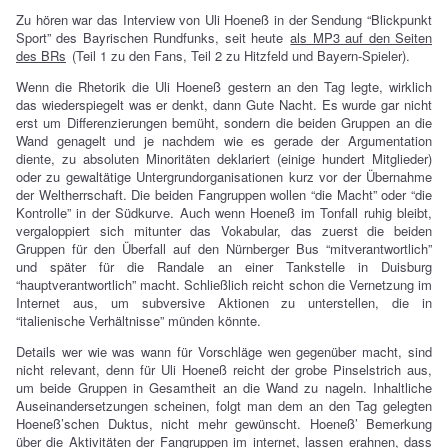
Zu hören war das Interview von Uli Hoeneß in der Sendung “Blickpunkt
Sport” des Bayrischen Rundfunks, seit heute
als MP3 auf den Seiten
des BRs
(Teil 1 zu den Fans, Teil 2 zu Hitzfeld und Bayern-Spieler).
Wenn die Rhetorik die Uli Hoeneß gestern an den Tag legte, wirklich
das wiederspiegelt was er denkt, dann Gute Nacht. Es wurde gar nicht
erst um Differenzierungen bemüht, sondern die beiden Gruppen an die
Wand genagelt und je nachdem wie es gerade der Argumentation
diente, zu absoluten Minoritäten deklariert (einige hundert Mitglieder)
oder zu gewaltätige Untergrundorganisationen kurz vor der Übernahme
der Weltherrschaft. Die beiden Fangruppen wollen “die Macht” oder “die
Kontrolle” in der Südkurve. Auch wenn Hoeneß im Tonfall ruhig bleibt,
vergaloppiert sich mitunter das Vokabular, das zuerst die beiden
Gruppen für den Überfall auf den Nürnberger Bus “mitverantwortlich”
und später für die Randale an einer Tankstelle in Duisburg
“hauptverantwortlich” macht. Schließlich reicht schon die Vernetzung im
Internet aus, um subversive Aktionen zu unterstellen, die in
“italienische Verhältnisse” münden könnte.
Details wer wie was wann für Vorschläge wen gegenüber macht, sind
nicht relevant, denn für Uli Hoeneß reicht der grobe Pinselstrich aus,
um beide Gruppen in Gesamtheit an die Wand zu nageln. Inhaltliche
Auseinandersetzungen scheinen, folgt man dem an den Tag gelegten
Hoeneß’schen Duktus, nicht mehr gewünscht. Hoeneß’ Bemerkung
über die Aktivitäten der Fangruppen im internet, lassen erahnen, dass