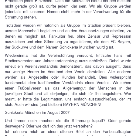
Ermessen jedes Einzelnen. Dass die Motivation hierzu bei den meisten
nicht gerade groß ist, dürfte jedem klar sein. Wir als Gruppe werden
jedenfalls mit unserem Namen nicht mehr in der Verantwortung für die
Stimmung stehen.
Trotzdem werden wir natürlich als Gruppe im Stadion präsent bleiben,
unsere Mannschaft begleiten und an den Voraussetzungen arbeiten, zu
denen es möglich ist, Fankultur frei, ohne Zensur und Repression
auszuleben und eine Stimmung zu organisieren, die dem FC Bayern,
der Südkurve und dem Namen Schickeria München würdig ist.
Wiedereinmal hat die Vereinsführung versucht, kritische Fans mit
Stadionverboten und Jahreskartenentzug auszuschließen. Dabei wurde
erneut ein Vereinsverständnis demonstriert, das davon ausgeht, dass
nur wenige Herren im Vorstand den Verein darstellen. Alle anderen
werden als Angestellte oder Kunden behandelt. Dies widerspricht
fundamental dem traditionellen Verständnis eines Vereins. Wir sehen
einen Fußballverein als das Allgemeingut der Menschen in der
jeweiligen Stadt und all derjenigen, die sich für ihn begeistern. Wer
meint, er hätte die Legitimation, uns einfach auszuschließen, der irrt
sich. Auch wir sind (und bleiben) BAYERN MÜNCHEN!
Schickeria München im August 2007
Und immer noch machen sie die Stimmung kaputt? Oder gerade
deswegen? Oder wie darf ich das jetzt verstehen?
Ich erinnere mich an einen offenen Brief an den Fanbeauftragten