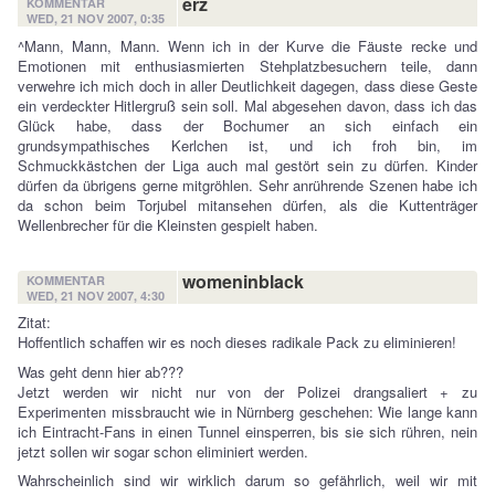
erz
KOMMENTAR
WED, 21 NOV 2007, 0:35
^Mann, Mann, Mann. Wenn ich in der Kurve die Fäuste recke und
Emotionen mit enthusiasmierten Stehplatzbesuchern teile, dann
verwehre ich mich doch in aller Deutlichkeit dagegen, dass diese Geste
ein verdeckter Hitlergruß sein soll. Mal abgesehen davon, dass ich das
Glück habe, dass der Bochumer an sich einfach ein
grundsympathisches Kerlchen ist, und ich froh bin, im
Schmuckkästchen der Liga auch mal gestört sein zu dürfen. Kinder
dürfen da übrigens gerne mitgröhlen. Sehr anrührende Szenen habe ich
da schon beim Torjubel mitansehen dürfen, als die Kuttenträger
Wellenbrecher für die Kleinsten gespielt haben.
womeninblack
KOMMENTAR
WED, 21 NOV 2007, 4:30
Zitat:
Hoffentlich schaffen wir es noch dieses radikale Pack zu eliminieren!
Was geht denn hier ab???
Jetzt werden wir nicht nur von der Polizei drangsaliert + zu
Experimenten missbraucht wie in Nürnberg geschehen: Wie lange kann
ich Eintracht-Fans in einen Tunnel einsperren, bis sie sich rühren, nein
jetzt sollen wir sogar schon eliminiert werden.
Wahrscheinlich sind wir wirklich darum so gefährlich, weil wir mit