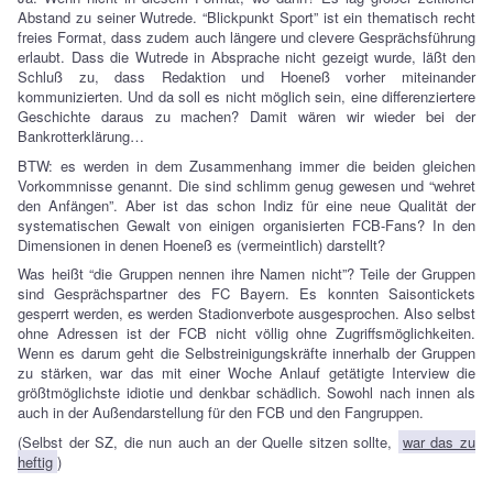
Abstand zu seiner Wutrede. “Blickpunkt Sport” ist ein thematisch recht
freies Format, dass zudem auch längere und clevere Gesprächsführung
erlaubt. Dass die Wutrede in Absprache nicht gezeigt wurde, läßt den
Schluß zu, dass Redaktion und Hoeneß vorher miteinander
kommunizierten. Und da soll es nicht möglich sein, eine differenziertere
Geschichte daraus zu machen? Damit wären wir wieder bei der
Bankrotterklärung…
BTW: es werden in dem Zusammenhang immer die beiden gleichen
Vorkommnisse genannt. Die sind schlimm genug gewesen und “wehret
den Anfängen”. Aber ist das schon Indiz für eine neue Qualität der
systematischen Gewalt von einigen organisierten FCB-Fans? In den
Dimensionen in denen Hoeneß es (vermeintlich) darstellt?
Was heißt “die Gruppen nennen ihre Namen nicht”? Teile der Gruppen
sind Gesprächspartner des FC Bayern. Es konnten Saisontickets
gesperrt werden, es werden Stadionverbote ausgesprochen. Also selbst
ohne Adressen ist der FCB nicht völlig ohne Zugriffsmöglichkeiten.
Wenn es darum geht die Selbstreinigungskräfte innerhalb der Gruppen
zu stärken, war das mit einer Woche Anlauf getätigte Interview die
größtmöglichste idiotie und denkbar schädlich. Sowohl nach innen als
auch in der Außendarstellung für den FCB und den Fangruppen.
(Selbst der SZ, die nun auch an der Quelle sitzen sollte,
war das zu
heftig
)