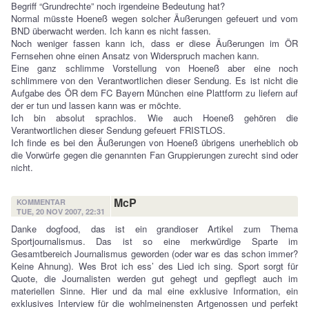
Begriff “Grundrechte” noch irgendeine Bedeutung hat?
Normal müsste Hoeneß wegen solcher Äußerungen gefeuert und vom
BND überwacht werden. Ich kann es nicht fassen.
Noch weniger fassen kann ich, dass er diese Äußerungen im ÖR
Fernsehen ohne einen Ansatz von Widerspruch machen kann.
Eine ganz schlimme Vorstellung von Hoeneß aber eine noch
schlimmere von den Verantwortlichen dieser Sendung. Es ist nicht die
Aufgabe des ÖR dem FC Bayern München eine Plattform zu liefern auf
der er tun und lassen kann was er möchte.
Ich bin absolut sprachlos. Wie auch Hoeneß gehören die
Verantwortlichen dieser Sendung gefeuert FRISTLOS.
Ich finde es bei den Äußerungen von Hoeneß übrigens unerheblich ob
die Vorwürfe gegen die genannten Fan Gruppierungen zurecht sind oder
nicht.
McP
KOMMENTAR
TUE, 20 NOV 2007, 22:31
Danke dogfood, das ist ein grandioser Artikel zum Thema
Sportjournalismus. Das ist so eine merkwürdige Sparte im
Gesamtbereich Journalismus geworden (oder war es das schon immer?
Keine Ahnung). Wes Brot ich ess’ des Lied ich sing. Sport sorgt für
Quote, die Journalisten werden gut gehegt und gepflegt auch im
materiellen Sinne. Hier und da mal eine exklusive Information, ein
exklusives Interview für die wohlmeinensten Artgenossen und perfekt