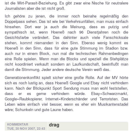
ist die Wirt-Parasit-Beziehung. Es gibt zwar eine Nische für neutralere
Journalisten aber die ist nicht groß.
Ich gehöre zu jenen, die immer noch beinahe regelmäßig den
Doppelpass sehen. Das ist wie bei Verkehrsunfällen, man muss einfach
hinsehen. Dort war ja auch die Meinung, dass es putzig und
sympathisch ist, wenn Hoeneß nach 96 Dienstjahren noch die
Gesichtsfarbe verändert. Das dahinter auch viele Fanschicksale
stehen, kommt niemanden in den Sinn. Ebenso wenig kommt es
Hoeneß in den Sinn, dass für eine gute Stimmung im Stadion bzw.
auch nur in einem Block, nun mal die technischen Rahmenbedingen
eine Rolle spielen. Wenn man die Blocks und speziell die Stehplätze
nicht koordiniert verkauft sondern an Laufkundschaft, beeinflußt man
damit die Stimmung. Jeder andere deutsche Verein weiß das.
Generationenkonflikt spielt sicher eine große Rolle. Auf der MV hörte
sich es noch lustig an, dass Hoeneß Google und Ebay nicht verhindern
kann. Nach der Blickpunkt Sport Sendung muss man wohl feststellen,
dass er es gerne verhindern würde. Ebay=Schwarzmarkt,
Google=Raubkopierer, Internet=Kinderschänder und Terroristen. Das
Leben wäre einfach viel besser, wenn es eher ein Musikantenstadel
wäre; Schunkeln und gute Laune haben.
drag
KOMMENTAR
TUE, 20 NOV 2007, 22:43