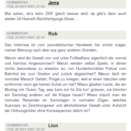
Jens
KOMMENTAR
TUE, 20 NOV 2007, 21:39
Mal sehen, ob’s beim DSF gleich besser wird: da gibt’s dann auch
wieder Uli-Hoeneß-Rechtfertigungs-Show…
Rob
KOMMENTAR
TUE, 20 NOV 2007, 22:19
Das Interview ist vom journalistischen Handwerk her sicher mager,
meiner Meinung nach aber aus ganz anderen Gründen.
Warum wird die Gewalt von und unter Fußballfans eigentlich als normal
und harmlos hingenommen? Warum werden selbst Spiele, in denen
nichts besonderes zu erwarten ist, von Hundertschaften Polizei vom
Bahnhof bis zum Stadion und zurück abgesichert? Warum läuft ein
normaler Mensch Gefahr, Prügel zu kriegen, weil er einen falschen oder
schlimmer noch gar keinen Schal um hat? Wieso glauben Leute, die am
Montag mit “Guten Tag, was kann ich für Sie tun” grüssen, sie könnten
am Samstag anderen auf die Klappe hauen? Wieso staunt man als
normaler Reisender an Samstagen in normalen Zügen, welches
Ausmass an Zerstörungswut und alkoholisierter Gewalt unter Aufsicht
der Ordnungshüter ohne Konsequenzen üblich ist?
Lion
KOMMENTAR
TUE, 20 NOV 2007, 22:23