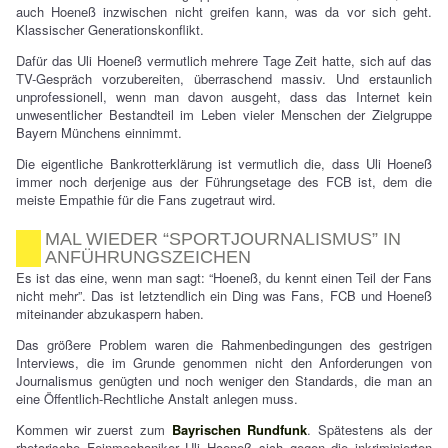
auch Hoeneß inzwischen nicht greifen kann, was da vor sich geht.
Klassischer Generationskonflikt.
Dafür das Uli Hoeneß vermutlich mehrere Tage Zeit hatte, sich auf das
TV-Gespräch vorzubereiten, überraschend massiv. Und erstaunlich
unprofessionell, wenn man davon ausgeht, dass das Internet kein
unwesentlicher Bestandteil im Leben vieler Menschen der Zielgruppe
Bayern Münchens einnimmt.
Die eigentliche Bankrotterklärung ist vermutlich die, dass Uli Hoeneß
immer noch derjenige aus der Führungsetage des FCB ist, dem die
meiste Empathie für die Fans zugetraut wird.
MAL WIEDER “SPORTJOURNALISMUS” IN
ANFÜHRUNGSZEICHEN
Es ist das eine, wenn man sagt: “Hoeneß, du kennt einen Teil der Fans
nicht mehr”. Das ist letztendlich ein Ding was Fans, FCB und Hoeneß
miteinander abzukaspern haben.
Das größere Problem waren die Rahmenbedingungen des gestrigen
Interviews, die im Grunde genommen nicht den Anforderungen von
Journalismus genügten und noch weniger den Standards, die man an
eine Öffentlich-Rechtliche Anstalt anlegen muss.
Kommen wir zuerst zum
Bayrischen Rundfunk
. Spätestens als der
rhetorische Feinmechaniker Uli Hoeneß sich gegen die inkriminierten