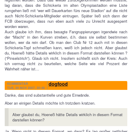
lag daran, dass die Schickeria im alten Olympiastadion eine Liste
rumgehen ließ mit “wer will Dauerkarten fürs neue Stadion” auf die nicht
auch Nicht-Schickeria-Mitglieder eintrugen. Später ließ sich dann der
FCB überzeugen, dass nun eben auch viele zu Unrecht ausgesperrt
worden waren.
Auch glaube ich ihm, dass besagte Fangruppierungen irgendwie nach
der “Macht” in den Kurven streben, d.h. dass sie selbst bestimmen
wollen, wer da rein darf. Ob man den Club Nr 12 auch mit in diesen
Schickeria-Topf schmeißen kann, weiß ich jedoch nicht. Aber glaubst
du, Hoeneß hätte Details wirklich in diesem Format darstellen können ?
(“Pinselstrich”). Glaub ich nicht. Insofern schließt sich der Kreis: Auch
ich vermag nicht zu beurteilen, welche Seite wie viel Prozent der
Wahrheit näher ist…
dogfood
KOMMENTAR
TUE, 20 NOV 2007, 20:46
Danke, das sind substantielle und gute Einwände.
Aber an einigen Details möchte ich trotzdem kratzen.
Aber glaubst du, Hoeneß hätte Details wirklich in diesem Format
darstellen können?
Ja. Wenn nicht in diesem Format, wo dann? Es lag großer zeitlicher