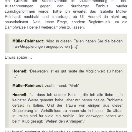
ein Großteil der Stadionverbote im Zusammenhang mit den
Ausschreitungen gegen den Nürnberger Fanbus, wieder
zurückgenommen wurde, hätte ich erwartet das Isabella Müller-
Reinhardt nachhakt und hinterfragt, ob Uli Hoeneß da nicht arg
pauschalisiert. Nein, keine Frage, sondern Begleitmusik um die
Dampfwalze Hoeneß weiterdampfen zu lassen.
Müller-Reinhardt
: “Also in diesen Fällen haben Sie die beiden
Fan-Gruppierungen angesprochen […]”
Etwas später …
Hoeneß
: “Deswegen ist es gut heute die Möglichkeit zu haben
…”
Müller-Reinhardt
, zustimmend: “Mmh”
Hoeneß
: “… dass ich unsere Fans – die ich alle liebe – in
keinster Weise gemeint habe, aber wir haben riesige Probleme
derzeit in Italien. Und der Traum von einigen aus dieser
Gruppierung ist Verhältnisse zu haben wie in Italien. Die Ultras
in Italien sind für viele ein Vorbild. Und deswegen haben wir
beim Klub gesagt: ‘Wehret den Anfängen’.”
Uli Hoeneß impliziert den Wunsch von “einigen”/”vielen” aus den beiden