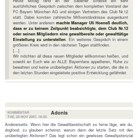
Heute Mittag fand an der Säbener Strasse ein sehr
ausführliches Gespräch zwischen dem kompletten Vorstand der
FC Bayern München AG und einigen Vertretern des Club Nr.12
statt. Dabei konnten zahlreiche Mißverständnisse ausgeräumt
werden. Unter anderem
machte Manager Uli Hoeneß deutlich,
dass er zu keinem Zeitpunkt beabsichtigte, dem Club Nr.12
oder seinen Mitgliedern eine gewaltbereite oder gewalttätige
Einstellung zu unterstellen
. Ein weiteres Gespräch in einem
größeren Kreis wird in den nächsten Tagen stattfinden.
[…]
Wir möchten all diese neuen Mitglieder willkommen heißen, und
sowohl an Euch wie an ALLE Bayernfans appellieren, Ruhe zu
bewahren und keine unüberlegten Aktionen zu starten, die die in
den letzten Stunden eingeleitete positive Entwicklung gefährdet.
Adonis
KOMMENTAR
TUE, 20 NOV 2007, 18:55
Andererseits: Wenn hier die Gewaltbereitschaft so ferne läge, wie du,
dogfood, zu glauben scheinst, warum dann der letzte Satz mit den
unüberlegten Aktionen? Das legt schon ein gewisses Gewaltpotenzial