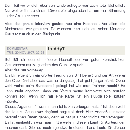
Den Teil wo er sich über von Linde aufregte war auch total lächerlich.
Nur weil er ihn zu einem Löwenspiel eingeladen hat um mal Stimmung
in der AA zu erleben..
Aber das ganze Interview gestern war eine Frechheit. Vor allem die
Moderatorin war grausam. Da wünscht man sich fast schon Marianne
Kreuzer zurück in den Blickpunkt…
freddy7
KOMMENTAR
TUE, 20 NOV 2007, 22:28
Bei Bäh ein deutlich milderer Hoeneß, der von guten konstruktiven
Gesprächen mit Mitgliedern des Club 12 spricht.
Aber das nur vorneweg.
Ich bin eigentlich ein großer Freund von Uli Hoeneß und der Art wie er
den Club führt aber das was er da gesagt hat geht ja gar nicht. Ob er
wohl vorher beim Bundesrolli gefragt hat wie man Trojaner macht? Es
kann nicht angehen, dass ein Verein meine komplette Vita abrufen
können soll, wenn ich mir eine Karte für ein Fußballspiel kaufen
möchte.
Dieses Argument “..wenn man nichts zu verbergen hat…” ist doch wohl
das letzte. Genau wie dogfood sagt soll doch Herr Hoeneß mir seine
persönlichen Daten geben, denn er hat ja sicher “nichts zu verbergen”.
Es ist unglaublich was man mittlerweile in diesem Land für Äußerungen
machen darf. Gibt es noch irgendwo in diesem Land Leute für die der