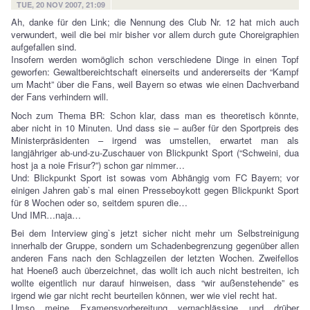
TUE, 20 NOV 2007, 21:09
Ah, danke für den Link; die Nennung des Club Nr. 12 hat mich auch
verwundert, weil die bei mir bisher vor allem durch gute Choreigraphien
aufgefallen sind.
Insofern werden womöglich schon verschiedene Dinge in einen Topf
geworfen: Gewaltbereichtschaft einerseits und andererseits der “Kampf
um Macht” über die Fans, weil Bayern so etwas wie einen Dachverband
der Fans verhindern will.
Noch zum Thema BR: Schon klar, dass man es theoretisch könnte,
aber nicht in 10 Minuten. Und dass sie – außer für den Sportpreis des
Ministerpräsidenten – irgend was umstellen, erwartet man als
langjähriger ab-und-zu-Zuschauer von Blickpunkt Sport (“Schweini, dua
host ja a noie Frisur?”) schon gar nimmer…
Und: Blickpunkt Sport ist sowas vom Abhängig vom FC Bayern; vor
einigen Jahren gab`s mal einen Presseboykott gegen Blickpunkt Sport
für 8 Wochen oder so, seitdem spuren die…
Und IMR…naja…
Bei dem Interview ging`s jetzt sicher nicht mehr um Selbstreinigung
innerhalb der Gruppe, sondern um Schadenbegrenzung gegenüber allen
anderen Fans nach den Schlagzeilen der letzten Wochen. Zweifellos
hat Hoeneß auch überzeichnet, das wollt ich auch nicht bestreiten, ich
wollte eigentlich nur darauf hinweisen, dass “wir außenstehende” es
irgend wie gar nicht recht beurteilen können, wer wie viel recht hat.
Umso meine Examensvorbereitung vernachlässige und drüber