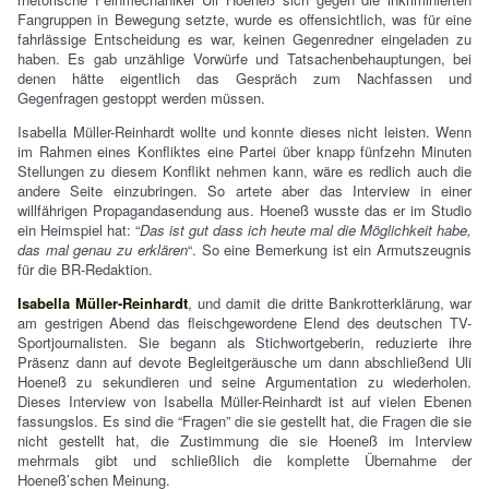
Fangruppen in Bewegung setzte, wurde es offensichtlich, was für eine
fahrlässige Entscheidung es war, keinen Gegenredner eingeladen zu
haben. Es gab unzählige Vorwürfe und Tatsachenbehauptungen, bei
denen hätte eigentlich das Gespräch zum Nachfassen und
Gegenfragen gestoppt werden müssen.
Isabella Müller-Reinhardt wollte und konnte dieses nicht leisten. Wenn
im Rahmen eines Konfliktes eine Partei über knapp fünfzehn Minuten
Stellungen zu diesem Konflikt nehmen kann, wäre es redlich auch die
andere Seite einzubringen. So artete aber das Interview in einer
willfährigen Propagandasendung aus. Hoeneß wusste das er im Studio
ein Heimspiel hat: “
Das ist gut dass ich heute mal die Möglichkeit habe,
das mal genau zu erklären
“. So eine Bemerkung ist ein Armutszeugnis
für die BR-Redaktion.
Isabella Müller-Reinhardt
, und damit die dritte Bankrotterklärung, war
am gestrigen Abend das fleischgewordene Elend des deutschen TV-
Sportjournalisten. Sie begann als Stichwortgeberin, reduzierte ihre
Präsenz dann auf devote Begleitgeräusche um dann abschließend Uli
Hoeneß zu sekundieren und seine Argumentation zu wiederholen.
Dieses Interview von Isabella Müller-Reinhardt ist auf vielen Ebenen
fassungslos. Es sind die “Fragen” die sie gestellt hat, die Fragen die sie
nicht gestellt hat, die Zustimmung die sie Hoeneß im Interview
mehrmals gibt und schließlich die komplette Übernahme der
Hoeneß’schen Meinung.