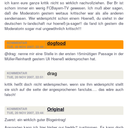
ich kann eure ganze kritik nicht so wirklich nachvollziehen. Ber Br ist
schom immer ein wenig FCBayern-TV gewesen. Ich muß aber sagen,
daß die Moderatorin gestern weitaus kritischer war als alle anderen
sendernasen. Wer widerspricht schon einem Hoeneß, du siehst in der
deutschen tv-landschaft nur hoeneß-ja-sager!! da fand ich gestern die
Moderatorin sogar mal ungewöhnlich kritisch!!!
dogfood
KOMMENTAR
TUE, 20 NOV 2007, 22:49
@drag: nenne mir eine Stelle in der ersten 15minütigen Passage in der
Müller-Reinhardt gestern Uli Hoeneß widersprochen hat.
drag
KOMMENTAR
TUE, 20 NOV 2007, 22:51
kritik heißt doch nicht widersprechen. wenn sie ihm widerspricht stellt
sie sich auf die seite der angesprochenen fanclubs…. das wäre auch
falsch!
Original
KOMMENTAR
TUE, 20 NOV 2007, 23:44
Zuerst: ein wirklich guter Blogeintrag!
Ansonsten kann ich hier bisher nur freddy7 zustimmen. Es kann doch