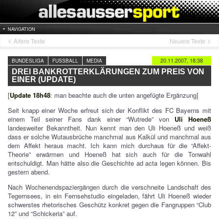
NAVIGATION
Ältere Texte
Neuere Texte
20.11.2007, 18:38
BUNDESLIGA
FUSSBALL
MEDIA
DREI BANKROTTERKLÄRUNGEN ZUM PREIS VON
EINER (UPDATE)
[
Update 18h48
: man beachte auch die unten angefügte Ergänzung]
Seit knapp einer Woche erfreut sich der Konflikt des FC Bayerns mit
einem Teil seiner Fans dank einer “Wutrede” von
Uli Hoeneß
landesweiter Bekanntheit. Nun kennt man den Uli Hoeneß und weiß
dass er solche Wutausbrüche manchmal aus Kalkül und manchmal aus
dem Affekt heraus macht. Ich kann mich durchaus für die “Affekt-
Theorie” erwärmen und Hoeneß hat sich auch für die Tonwahl
entschuldigt. Man hätte also die Geschichte ad acta legen können. Bis
gestern abend.
Nach Wochenendspaziergängen durch die verschneite Landschaft des
Tegernsees, in ein Fernsehstudio eingeladen, fährt Uli Hoeneß wieder
schwerstes rhetorisches Geschütz konkret gegen die Fangruppen “Club
12” und “Schickeria” auf.