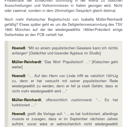
Problematik der schlechten Stimmung in der Arena zu tödlichen
Ausschreitungen und Vorkommnissen in Italien gezogen wird. Nicht
oder zweimal, sondern in dem 20minütigen Gespräch gleich dreimal.
Noch mehr rhetorischer Begleitschutz von Isabella Müller-Reinhardt
gefällig? Etwas später geht es um die Deligiertenversammlung des TSV
1860 München auf der der wiedergewählte 1860er-Präsident einige
Seitenhiebe an den FCB verteilt hat.
Hoeneß
: “Mit so einem populistischen Geseiere kann ich nichts
anfangen” [Gelächter und tosender Applaus im Studio]
Müller-Reinhardt
: “Das Wort ‘Populistisch’ …” [Klatschen geht
weiter]
Hoeneß
: “… Auf den Herrn von Linde trifft es natürlich 100%ig
zu, denn er hat versucht mit seiner populistischen Rede
wiedergewählt zu werden, denn er lief ja stark Gefahr, dass er
nicht mehr wiedergewählt wird …”
Müller-Reinhardt
, offensichtlich zustimmend: “… Es hat
funktioniert …”
Hoeneß
, greift die Vorlage auf: “… es hat funktioniert, allerdings
musste er zusagen, dass er im September nächsten Jahres
aufhört, sonst wäre er wahrscheinlich nicht wiedergewählt