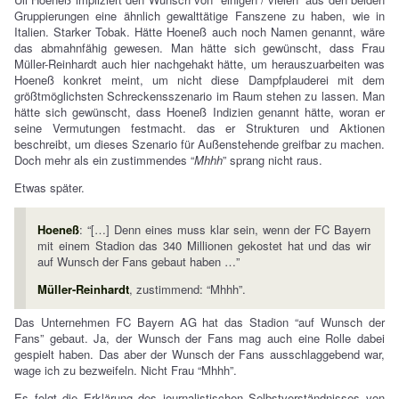
Gruppierungen eine ähnlich gewalttätige Fanszene zu haben, wie in
Italien. Starker Tobak. Hätte Hoeneß auch noch Namen genannt, wäre
das abmahnfähig gewesen. Man hätte sich gewünscht, dass Frau
Müller-Reinhardt auch hier nachgehakt hätte, um herauszuarbeiten was
Hoeneß konkret meint, um nicht diese Dampfplauderei mit dem
größtmöglichsten Schreckensszenario im Raum stehen zu lassen. Man
hätte sich gewünscht, dass Hoeneß Indizien genannt hätte, woran er
seine Vermutungen festmacht. das er Strukturen und Aktionen
beschreibt, um dieses Szenario für Außenstehende greifbar zu machen.
Doch mehr als ein zustimmendes “
Mhhh
” sprang nicht raus.
Etwas später.
Hoeneß
: “[…] Denn eines muss klar sein, wenn der FC Bayern
mit einem Stadion das 340 Millionen gekostet hat und das wir
auf Wunsch der Fans gebaut haben …”
Müller-Reinhardt
, zustimmend: “Mhhh”.
Das Unternehmen FC Bayern AG hat das Stadion “auf Wunsch der
Fans” gebaut. Ja, der Wunsch der Fans mag auch eine Rolle dabei
gespielt haben. Das aber der Wunsch der Fans ausschlaggebend war,
wage ich zu bezweifeln. Nicht Frau “Mhhh”.
Es folgt die Erklärung des journalistischen Selbstverständnisses von