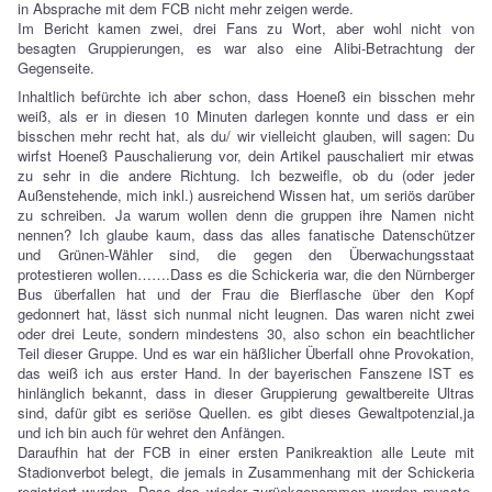
in Absprache mit dem FCB nicht mehr zeigen werde.
Im Bericht kamen zwei, drei Fans zu Wort, aber wohl nicht von
besagten Gruppierungen, es war also eine Alibi-Betrachtung der
Gegenseite.
Inhaltlich befürchte ich aber schon, dass Hoeneß ein bisschen mehr
weiß, als er in diesen 10 Minuten darlegen konnte und dass er ein
bisschen mehr recht hat, als du/ wir vielleicht glauben, will sagen: Du
wirfst Hoeneß Pauschalierung vor, dein Artikel pauschaliert mir etwas
zu sehr in die andere Richtung. Ich bezweifle, ob du (oder jeder
Außenstehende, mich inkl.) ausreichend Wissen hat, um seriös darüber
zu schreiben. Ja warum wollen denn die gruppen ihre Namen nicht
nennen? Ich glaube kaum, dass das alles fanatische Datenschützer
und Grünen-Wähler sind, die gegen den Überwachungsstaat
protestieren wollen…….Dass es die Schickeria war, die den Nürnberger
Bus überfallen hat und der Frau die Bierflasche über den Kopf
gedonnert hat, lässt sich nunmal nicht leugnen. Das waren nicht zwei
oder drei Leute, sondern mindestens 30, also schon ein beachtlicher
Teil dieser Gruppe. Und es war ein häßlicher Überfall ohne Provokation,
das weiß ich aus erster Hand. In der bayerischen Fanszene IST es
hinlänglich bekannt, dass in dieser Gruppierung gewaltbereite Ultras
sind, dafür gibt es seriöse Quellen. es gibt dieses Gewaltpotenzial,ja
und ich bin auch für wehret den Anfängen.
Daraufhin hat der FCB in einer ersten Panikreaktion alle Leute mit
Stadionverbot belegt, die jemals in Zusammenhang mit der Schickeria
registriert wurden. Dass das wieder zurückgenommen werden musste,