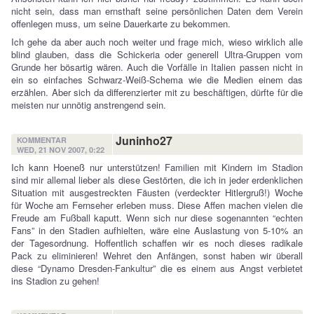
nicht sein, dass man ernsthaft seine persönlichen Daten dem Verein
offenlegen muss, um seine Dauerkarte zu bekommen.
Ich gehe da aber auch noch weiter und frage mich, wieso wirklich alle
blind glauben, dass die Schickeria oder generell Ultra-Gruppen vom
Grunde her bösartig wären. Auch die Vorfälle in Italien passen nicht in
ein so einfaches Schwarz-Weiß-Schema wie die Medien einem das
erzählen. Aber sich da differenzierter mit zu beschäftigen, dürfte für die
meisten nur unnötig anstrengend sein.
Juninho27
KOMMENTAR
WED, 21 NOV 2007, 0:22
Ich kann Hoeneß nur unterstützen! Familien mit Kindern im Stadion
sind mir allemal lieber als diese Gestörten, die ich in jeder erdenklichen
Situation mit ausgestreckten Fäusten (verdeckter Hitlergruß!) Woche
für Woche am Fernseher erleben muss. Diese Affen machen vielen die
Freude am Fußball kaputt. Wenn sich nur diese sogenannten “echten
Fans” in den Stadien aufhielten, wäre eine Auslastung von 5-10% an
der Tagesordnung. Hoffentlich schaffen wir es noch dieses radikale
Pack zu eliminieren! Wehret den Anfängen, sonst haben wir überall
diese “Dynamo Dresden-Fankultur” die es einem aus Angst verbietet
ins Stadion zu gehen!