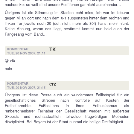
nachdenke: so weit sind unsere Positionen gar nicht auseinander…
Übrigens ist die Stimmung im Stadion echt mies, ich war im feburar
gegen Milan dort und nach dem 0-1 supporteten hinter dem rechten und
linken Tor jeweils noch 20 (def. nicht mehr als 30!) Fans, mehr nicht.
Keine Ahnung, woran das liegt, bestimmt kommt nun bald auch der
Fangesang vom Band…
TK
KOMMENTAR
TUE, 20 NOV 2007, 21:11
@ vib
nein
erz
KOMMENTAR
TUE, 20 NOV 2007, 21:15
Übrigens ist diese Posse auch ein wunderbares Fallbeispiel für ein
gesellschaftliches Streben nach Kontrolle auf Kosten der
Freiheitsrechte. Fußballfans in ihrem Enthusiasmus als
“unberechenbare” Teilhaber der Gesellschaft werden mit äußerster
Skepsis und rechtsstaatlich teilweise fragwürdigen Methoden
diszipliniert. Bei Bayern ist der Staat nunmal die heilige Dreifaltigkeit.