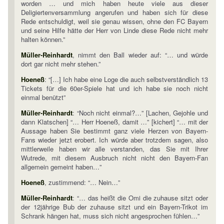
worden … und mich haben heute viele aus dieser
Deligiertenversammlung angerufen und haben sich für diese
Rede entschuldigt, weil sie genau wissen, ohne den FC Bayern
und seine Hilfe hätte der Herr von Linde diese Rede nicht mehr
halten können.”
Müller-Reinhardt
, nimmt den Ball wieder auf: “… und würde
dort gar nicht mehr stehen.”
Hoeneß
: “[…] Ich habe eine Loge die auch selbstverständlich 13
Tickets für die 60er-Spiele hat und ich habe sie noch nicht
einmal benützt”
Müller-Reinhardt
: “Noch nicht einmal?…” [Lachen, Gejohle und
dann Klatschen] “… Herr Hoeneß, damit …” [kichert] “… mit der
Aussage haben Sie bestimmt ganz viele Herzen von Bayern-
Fans wieder jetzt erobert. Ich würde aber trotzdem sagen, also
mittlerweile haben wir alle verstanden, das Sie mit Ihrer
Wutrede, mit diesem Ausbruch nicht nicht den Bayern-Fan
allgemein gemeint haben…”
Hoeneß
, zustimmend: “… Nein…”
Müller-Reinhardt
: “… das heißt die Omi die zuhause sitzt oder
der 12jährige Bub der zuhause sitzt und ein Bayern-Trikot im
Schrank hängen hat, muss sich nicht angesprochen fühlen…”