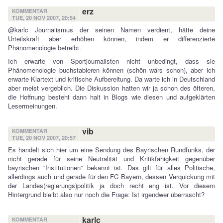
erz
KOMMENTAR
TUE, 20 NOV 2007, 20:54
@karlc Journalismus der seinen Namen verdient, hätte deine
Urteilskraft aber erhöhen können, indem er differenzierte
Phänomenologie betreibt.
Ich erwarte von Sportjournalisten nicht unbedingt, dass sie
Phänomenologie buchstabieren können (schön wärs schon), aber ich
erwarte Klartext und kritische Aufbereitung. Da warte ich in Deutschland
aber meist vergeblich. Die Diskussion hatten wir ja schon des öfteren,
die Hoffnung besteht dann halt in Blogs wie diesen und aufgeklärten
Lesermeinungen.
vib
KOMMENTAR
TUE, 20 NOV 2007, 20:57
Es handelt sich hier um eine Sendung des Bayrischen Rundfunks, der
nicht gerade für seine Neutralität und Kritikfähigkeit gegenüber
bayrischen “Institutionen” bekannt ist. Das gilt für alles Politische,
allerdings auch und gerade für den FC Bayern, dessen Verquickung mit
der Landes(regierungs)politik ja doch recht eng ist. Vor diesem
Hintergrund bleibt also nur noch die Frage: Ist irgendwer überrascht?
karlc
KOMMENTAR