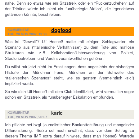
nahe. Denn so etwas wie ein Sitzstreik oder ein “Rückenzudrehen” auf
der Tribüne würde ich nicht als “unüberlegte Aktion”, die irgendetwas
gefährden könnte, beschreiben.
dogfood
KOMMENTAR
TUE, 20 NOV 2007, 19:25
Was ist “Gewalt”? Uli Hoeneß malte mit einigen Schlagworten ein
Szenario aus (“italienische Verhältnisse”) zu dem Tote und mafiöse
Strukturen wie z.B. Kollaboration/Unterwanderung von Polizei,
Stadionbetreibern und Vereinsverantwortlichen gehören.
Du willst mir jetzt nicht im Ernst sagen, dass angesichts der bisherigen
Historie der Münchner Fans, München an der Schwelle des
“italienischen Szenarios” steht, wie es gestern (vermeintlich -sic!)
impliziert wurde.
So wie sich Uli Hoeneß mit dem Club identifiziert, wird vermutlich sogar
schon ein Sitzstreik als “unüberlegte” Eskalation empfunden.
karlc
KOMMENTAR
TUE, 20 NOV 2007, 20:07
Ich pflichte bei bzgl. journalistischer Bankrotterklärung und mangelnder
Differenzierung. Hierzu sei noch erwähnt, dass vor dem Beitrag zu
diesem Thema IMR extra darauf hinwies, dass man Hoeneß’ Wutrede