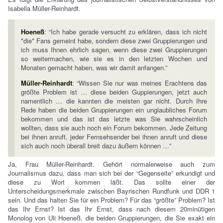
Isabella Müller-Reinhardt.
Hoeneß
: “Ich habe gerade versucht zu erklären, dass ich nicht
*die* Fans gemeint habe, sondern diese zwei Gruppierungen und
ich muss Ihnen ehrlich sagen, wenn diese zwei Gruppierungen
so weitermachen, wie sie es in den letzten Wochen und
Monaten gemacht haben, was wir damit anfangen.”
Müller-Reinhardt
: “Wissen Sie nur was meines Erachtens das
größte Problem ist … diese beiden Guppierungen, jetzt auch
namentlich … die kannten die meisten gar nicht. Durch Ihre
Rede haben die beiden Gruppierungen ein unglaubliches Forum
bekommen und das ist das letzte was Sie wahrscheinlich
wollten, dass sie auch noch ein Forum bekommen. Jede Zeitung
bei ihnen anruft, jeder Fernsehsender bei ihnen anruft und diese
sich auch noch überall breit dazu äußern können …”
Ja, Frau Müller-Reinhardt. Gehört normalerweise auch zum
Journalismus dazu, dass man sich bei der “Gegenseite” erkundigt und
diese zu Wort kommen läßt. Das sollte einer der
Unterscheidungsmerkmale zwischen Bayrischen Rundfunk und DDR 1
sein. Und das halten Sie für ein Problem? Für das “größte” Problem? Ist
das Ihr Ernst? Ist das Ihr Ernst, dass nach diesem 20minütigen
Monolog von Uli Hoeneß, die beiden Gruppierungen, die Sie exakt ein