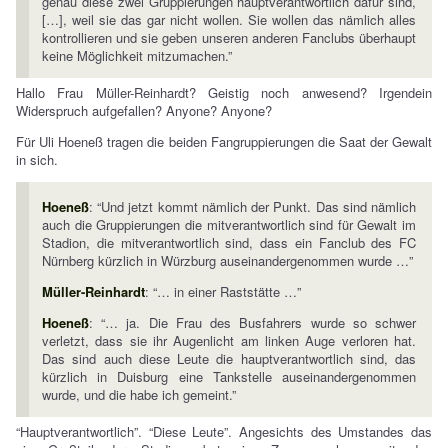
genau diese zwei Gruppierungen hauptverantwortlich dafür sind,
[…], weil sie das gar nicht wollen. Sie wollen das nämlich alles
kontrollieren und sie geben unseren anderen Fanclubs überhaupt
keine Möglichkeit mitzumachen.”
Hallo Frau Müller-Reinhardt? Geistig noch anwesend? Irgendein
Widerspruch aufgefallen? Anyone? Anyone?
Für Uli Hoeneß tragen die beiden Fangruppierungen die Saat der Gewalt
in sich.
Hoeneß
: “Und jetzt kommt nämlich der Punkt. Das sind nämlich
auch die Gruppierungen die mitverantwortlich sind für Gewalt im
Stadion, die mitverantwortlich sind, dass ein Fanclub des FC
Nürnberg kürzlich in Würzburg auseinandergenommen wurde …”
Müller-Reinhardt
: “… in einer Raststätte …”
Hoeneß
: “… ja. Die Frau des Busfahrers wurde so schwer
verletzt, dass sie ihr Augenlicht am linken Auge verloren hat.
Das sind auch diese Leute die hauptverantwortlich sind, das
kürzlich in Duisburg eine Tankstelle auseinandergenommen
wurde, und die habe ich gemeint.”
“Hauptverantwortlich”. “Diese Leute”. Angesichts des Umstandes das