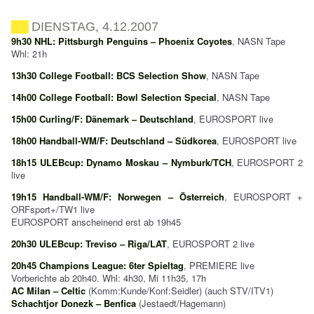
DIENSTAG, 4.12.2007
9h30 NHL: Pittsburgh Penguins – Phoenix Coyotes
, NASN Tape
Whl: 21h
13h30 College Football: BCS Selection Show
, NASN Tape
14h00 College Football: Bowl Selection Special
, NASN Tape
15h00 Curling/F: Dänemark – Deutschland
, EUROSPORT live
18h00 Handball-WM/F: Deutschland – Südkorea
, EUROSPORT live
18h15 ULEBcup: Dynamo Moskau – Nymburk/TCH
, EUROSPORT 2
live
19h15 Handball-WM/F: Norwegen – Österreich
, EUROSPORT +
ORFsport+/TW1 live
EUROSPORT anscheinend erst ab 19h45
20h30 ULEBcup: Treviso – Riga/LAT
, EUROSPORT 2 live
20h45 Champions League: 6ter Spieltag
, PREMIERE live
Vorberichte ab 20h40. Whl: 4h30, Mi 11h35, 17h
AC Milan – Celtic
(Komm:Kunde/Konf:Seidler) (auch STV/ITV1)
Schachtjor Donezk – Benfica
(Jestaedt/Hagemann)