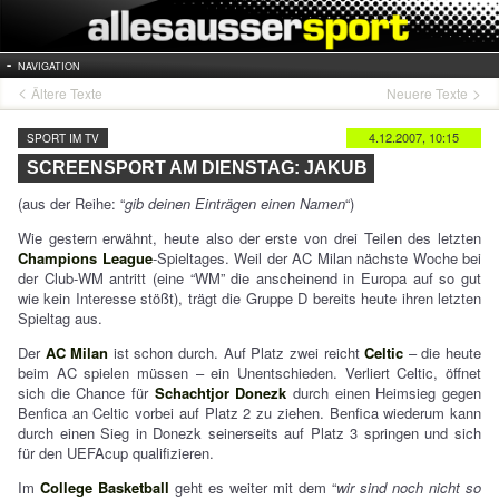
NAVIGATION
Ältere Texte
Neuere Texte
4.12.2007, 10:15
SPORT IM TV
SCREENSPORT AM DIENSTAG: JAKUB
(aus der Reihe: “
gib deinen Einträgen einen Namen
“)
Wie gestern erwähnt, heute also der erste von drei Teilen des letzten
Champions League
-Spieltages. Weil der AC Milan nächste Woche bei
der Club-WM antritt (eine “WM” die anscheinend in Europa auf so gut
wie kein Interesse stößt), trägt die Gruppe D bereits heute ihren letzten
Spieltag aus.
Der
AC Milan
ist schon durch. Auf Platz zwei reicht
Celtic
– die heute
beim AC spielen müssen – ein Unentschieden. Verliert Celtic, öffnet
sich die Chance für
Schachtjor Donezk
durch einen Heimsieg gegen
Benfica an Celtic vorbei auf Platz 2 zu ziehen. Benfica wiederum kann
durch einen Sieg in Donezk seinerseits auf Platz 3 springen und sich
für den UEFAcup qualifizieren.
Im
College Basketball
geht es weiter mit dem “
wir sind noch nicht so