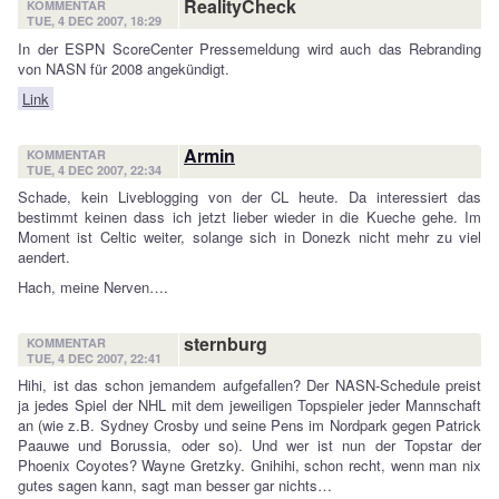
RealityCheck
KOMMENTAR
TUE, 4 DEC 2007, 18:29
In der ESPN ScoreCenter Pressemeldung wird auch das Rebranding
von NASN für 2008 angekündigt.
Link
Armin
KOMMENTAR
TUE, 4 DEC 2007, 22:34
Schade, kein Liveblogging von der CL heute. Da interessiert das
bestimmt keinen dass ich jetzt lieber wieder in die Kueche gehe. Im
Moment ist Celtic weiter, solange sich in Donezk nicht mehr zu viel
aendert.
Hach, meine Nerven….
sternburg
KOMMENTAR
TUE, 4 DEC 2007, 22:41
Hihi, ist das schon jemandem aufgefallen? Der NASN-Schedule preist
ja jedes Spiel der NHL mit dem jeweiligen Topspieler jeder Mannschaft
an (wie z.B. Sydney Crosby und seine Pens im Nordpark gegen Patrick
Paauwe und Borussia, oder so). Und wer ist nun der Topstar der
Phoenix Coyotes? Wayne Gretzky. Gnihihi, schon recht, wenn man nix
gutes sagen kann, sagt man besser gar nichts…