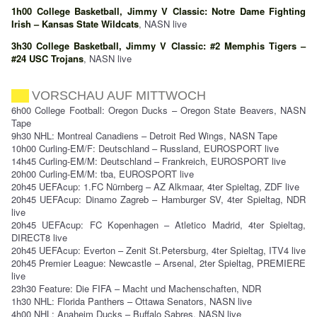
1h00 College Basketball, Jimmy V Classic: Notre Dame Fighting
Irish – Kansas State Wildcats
, NASN live
3h30 College Basketball, Jimmy V Classic: #2 Memphis Tigers –
#24 USC Trojans
, NASN live
VORSCHAU AUF MITTWOCH
6h00 College Football: Oregon Ducks – Oregon State Beavers, NASN
Tape
9h30 NHL: Montreal Canadiens – Detroit Red Wings, NASN Tape
10h00 Curling-EM/F: Deutschland – Russland, EUROSPORT live
14h45 Curling-EM/M: Deutschland – Frankreich, EUROSPORT live
20h00 Curling-EM/M: tba, EUROSPORT live
20h45 UEFAcup: 1.FC Nürnberg – AZ Alkmaar, 4ter Spieltag, ZDF live
20h45 UEFAcup: Dinamo Zagreb – Hamburger SV, 4ter Spieltag, NDR
live
20h45 UEFAcup: FC Kopenhagen – Atletico Madrid, 4ter Spieltag,
DIRECT8 live
20h45 UEFAcup: Everton – Zenit St.Petersburg, 4ter Spieltag, ITV4 live
20h45 Premier League: Newcastle – Arsenal, 2ter Spieltag, PREMIERE
live
23h30 Feature: Die FIFA – Macht und Machenschaften, NDR
1h30 NHL: Florida Panthers – Ottawa Senators, NASN live
4h00 NHL: Anaheim Ducks – Buffalo Sabres, NASN live