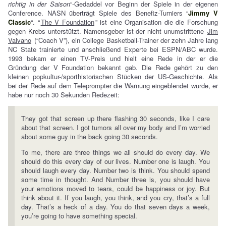
richtig in der Saison
“-Gedaddel vor Beginn der Spiele in der eigenen
Conference. NASN überträgt Spiele des Benefiz-Turniers “
Jimmy V
Classic
“. “
The V Foundation
” ist eine Organisation die die Forschung
gegen Krebs unterstützt. Namensgeber ist der nicht unumstrittene
Jim
Valvano
(“Coach V”), ein College Basketball-Trainer der zehn Jahre lang
NC State trainierte und anschließend Experte bei ESPN/ABC wurde.
1993 bekam er einen TV-Preis und hielt eine Rede in der er die
Gründung der V Foundation bekannt gab. Die Rede gehört zu den
kleinen popkultur-/sporthistorischen Stücken der US-Geschichte. Als
bei der Rede auf dem Teleprompter die Warnung eingeblendet wurde, er
habe nur noch 30 Sekunden Redezeit:
They got that screen up there flashing 30 seconds, like I care
about that screen. I got tumors all over my body and I’m worried
about some guy in the back going 30 seconds.
To me, there are three things we all should do every day. We
should do this every day of our lives. Number one is laugh. You
should laugh every day. Number two is think. You should spend
some time in thought. And Number three is, you should have
your emotions moved to tears, could be happiness or joy. But
think about it. If you laugh, you think, and you cry, that’s a full
day. That’s a heck of a day. You do that seven days a week,
you’re going to have something special.