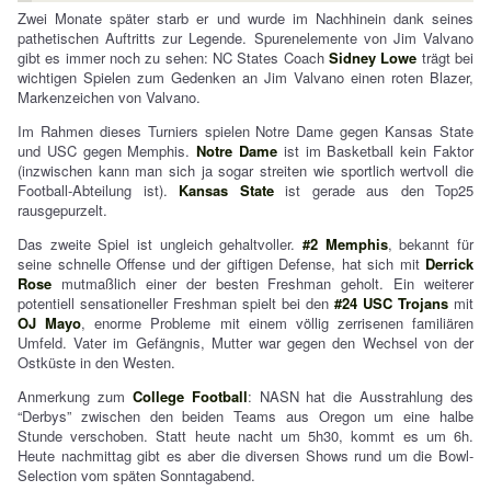
Zwei Monate später starb er und wurde im Nachhinein dank seines
pathetischen Auftritts zur Legende. Spurenelemente von Jim Valvano
gibt es immer noch zu sehen: NC States Coach
Sidney Lowe
trägt bei
wichtigen Spielen zum Gedenken an Jim Valvano einen roten Blazer,
Markenzeichen von Valvano.
Im Rahmen dieses Turniers spielen Notre Dame gegen Kansas State
und USC gegen Memphis.
Notre Dame
ist im Basketball kein Faktor
(inzwischen kann man sich ja sogar streiten wie sportlich wertvoll die
Football-Abteilung ist).
Kansas State
ist gerade aus den Top25
rausgepurzelt.
Das zweite Spiel ist ungleich gehaltvoller.
#2 Memphis
, bekannt für
seine schnelle Offense und der giftigen Defense, hat sich mit
Derrick
Rose
mutmaßlich einer der besten Freshman geholt. Ein weiterer
potentiell sensationeller Freshman spielt bei den
#24 USC Trojans
mit
OJ Mayo
, enorme Probleme mit einem völlig zerrisenen familiären
Umfeld. Vater im Gefängnis, Mutter war gegen den Wechsel von der
Ostküste in den Westen.
Anmerkung zum
College Football
: NASN hat die Ausstrahlung des
“Derbys” zwischen den beiden Teams aus Oregon um eine halbe
Stunde verschoben. Statt heute nacht um 5h30, kommt es um 6h.
Heute nachmittag gibt es aber die diversen Shows rund um die Bowl-
Selection vom späten Sonntagabend.