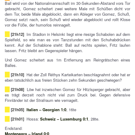
Ball wird von der Nationalmannschaft im 30-Sekunden-Abstand vors Tor
gebracht, Gomez scheitert zwei weitere Male mit Schüßen dicht vor
dem Tor, beide Male abgeblockt, dann ein Ableger von Gomez, Schuß,
Gomez setzt nach, sein Schuß wird wieder abgeblockt und rollt Klose
vor die Füße, der humorlos reinnagelt.
[21h12]
Im Stadion in Helsinki liegt eine riesige Schabolen auf dem
Spielfeld, so wie man es von Tanzstunden mit den Schuhabdrücken
kennt. Auf der Schablone steht: Ball auf rechts spielen, Fritz laufen
lassen. Fritz bleibt am Gegenspieler hängen.
Und Gomez scheitert aus 1m Entfernung am Reingrätschen eines
Balles.
[21h10]
Hat der Zoll Réthys Karteikarten beschlagnahmt oder hat er
eben tatsächlich aus freien Stücken zehn Sekunden geschwiegen?
[21h08]
Löw hat inzwischen Gomez für Hitzlsperger gebracht, aber
es trägt derzeit noch nicht viel zum Druck bei. Gegen defensive
Finnländer ist der Strafraum wie vernagelt.
[21h05]
Italien – Georgien 1:0
, 16te
[21h01]
Hossa:
Schweiz – Luxemburg 0:1
, 28te.
Endstand:
Montenegro – Irland 0:0