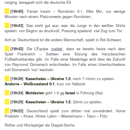
verging, berappelt sich die deutsche Elf.
[19h45]
Faroer Inseln – Rumänien 0:1, 59te Min, nur wenige
Minuten nach einem Platzverweis gegen Rumänien.
[19h43]
Das sieht gut aus, was die Jungs in den weißen Shirts
spielen: von Beginn an druckvoll, Pressing spielend, viel Zug zum Tor.
Ach ja: Deutschland ist die andere Mannschaft, spielt in Rot-Schwarz.
[19h42]
Die L’Équipe
meldet
, dass es bereits heute nach dem
Spiel Frankreich – Serbien eine Sitzung des französischen
Fußballverbandes gibt. Im Falle einer Niederlage wird über die Zukunft
von Raymond Domenech entschieden. Im Falle eines Unentschiedens
soll Domenech “nur” wackeln.
[19h39]
Kasachstan – Ukraine 1:3
, noch 7-10min zu spielen.
Andorra – Weißrussland 0:1
, kurz vor Halbzeit.
[19h34]
Moldavien
geht 1:0 gg
Israel
in Führung (5te)
[19h25]
Kasachstan – Ukraine 1:2
, 22min zu spielen.
[19h22]
Deutschland spielt zum dritten mal unverändert. Vorne
Podolski – Klose. Hinten Lahm – Westermann – Tasci – Fritz.
Rolfes und Hitzlsperger als Doppel-Sechs.