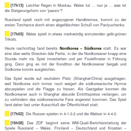
[17h13]
Leichter Regen in Moskau. Wales tut … nun ja … was ist
die Steigerungsform von “passiv”?
Russland spielt noch mit angezogener Handbremse, kommt zu der
ersten Torchance durch einen abgefälschten Schuß von Pavlyuchenko.
[17h03]
Wales spielt in etwas merkwürdig anmutenden gelb-grünen
Trikots.
Heute nachmittag fand bereits
Nordkorea – Südkorea
statt. Es war
eine über weite Strecken öde Partie, in der die Nordkoreaner knapp eine
Stunde mehr ins Spiel investierten und per Foulelfmeter in Führung
ging. Dann ging es mit der Kondition der Nordkoreaner bergab und
Südkorea konnte ausgleichen.
Das Spiel wurde auf neutralem Platz (Shanghai/China) ausgetragen,
weil Nordkorea sich immer noch weigert die südkoreanische Hymne
abzuspielen und die Flagge zu hissen. Als Gastgeber konnten die
Nordkoreaner auch in Shanghai absurde Eintrittspreise verlangen, um
zu verhindern das südkoreanische Fans angereist kommen. Das Spiel
fand daher fast unter Ausschluß der Öffentlichkeit statt.
[17h02]
Die Russen spielen in 4-1-3-2 und die Waliser in 4-4-2.
[16h58]
Das ZDF beginnt seine WM-Quali-Berichterstattung der
Spiele Russland – Wales, Finnland – Deutschland und Kroatien –