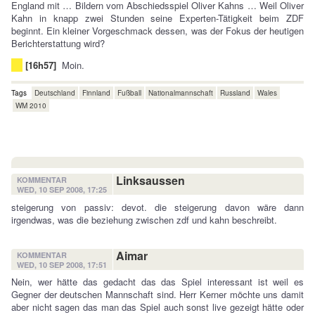
England mit … Bildern vom Abschiedsspiel Oliver Kahns … Weil Oliver
Kahn in knapp zwei Stunden seine Experten-Tätigkeit beim ZDF
beginnt. Ein kleiner Vorgeschmack dessen, was der Fokus der heutigen
Berichterstattung wird?
[16h57]
Moin.
Tags
Deutschland
Finnland
Fußball
Nationalmannschaft
Russland
Wales
WM 2010
Linksaussen
KOMMENTAR
WED, 10 SEP 2008, 17:25
steigerung von passiv: devot. die steigerung davon wäre dann
irgendwas, was die beziehung zwischen zdf und kahn beschreibt.
Aimar
KOMMENTAR
WED, 10 SEP 2008, 17:51
Nein, wer hätte das gedacht das das Spiel interessant ist weil es
Gegner der deutschen Mannschaft sind. Herr Kerner möchte uns damit
aber nicht sagen das man das Spiel auch sonst live gezeigt hätte oder