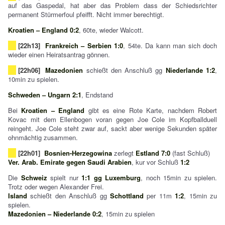
auf das Gaspedal, hat aber das Problem dass der Schiedsrichter
permanent Stürmerfoul pfeifft. Nicht immer berechtigt.
Kroatien – England 0:2
, 60te, wieder Walcott.
[22h13]
Frankreich – Serbien 1:0
, 54te. Da kann man sich doch
wieder einen Heiratsantrag gönnen.
[22h06]
Mazedonien
schießt den Anschluß gg
Niederlande
1:2
,
10min zu spielen.
Schweden – Ungarn 2:1
, Endstand
Bei
Kroatien – England
gibt es eine Rote Karte, nachdem Robert
Kovac mit dem Ellenbogen voran gegen Joe Cole im Kopfballduell
reingeht. Joe Cole steht zwar auf, sackt aber wenige Sekunden später
ohnmächtig zusammen.
[22h01]
Bosnien-Herzegowina
zerlegt
Estland 7:0
(fast Schluß)
Ver. Arab. Emirate gegen Saudi Arabien
, kur vor Schluß
1:2
Die
Schweiz
spielt nur
1:1 gg Luxemburg
, noch 15min zu spielen.
Trotz oder wegen Alexander Frei.
Island
schießt den Anschluß gg
Schottland
per 11m
1:2
, 15min zu
spielen.
Mazedonien – Niederlande 0:2
, 15min zu spielen