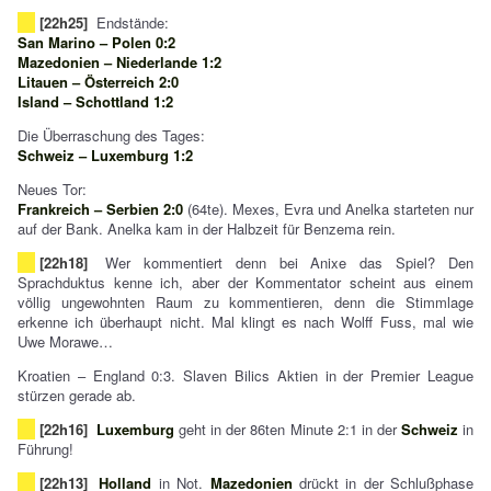
[22h25]
Endstände:
San Marino – Polen 0:2
Mazedonien – Niederlande 1:2
Litauen – Österreich 2:0
Island – Schottland 1:2
Die Überraschung des Tages:
Schweiz – Luxemburg 1:2
Neues Tor:
Frankreich – Serbien 2:0
(64te). Mexes, Evra und Anelka starteten nur
auf der Bank. Anelka kam in der Halbzeit für Benzema rein.
[22h18]
Wer kommentiert denn bei Anixe das Spiel? Den
Sprachduktus kenne ich, aber der Kommentator scheint aus einem
völlig ungewohnten Raum zu kommentieren, denn die Stimmlage
erkenne ich überhaupt nicht. Mal klingt es nach Wolff Fuss, mal wie
Uwe Morawe…
Kroatien – England 0:3. Slaven Bilics Aktien in der Premier League
stürzen gerade ab.
[22h16]
Luxemburg
geht in der 86ten Minute 2:1 in der
Schweiz
in
Führung!
[22h13]
Holland
in Not.
Mazedonien
drückt in der Schlußphase