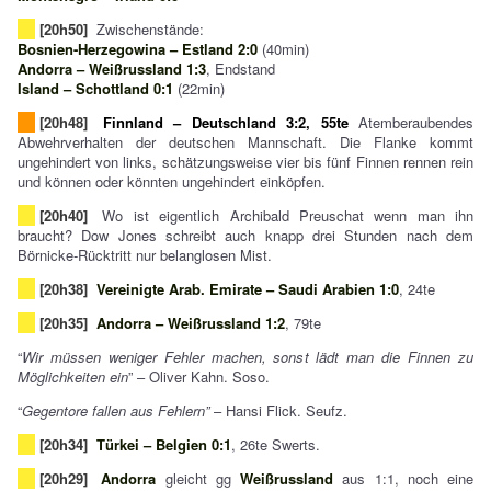
[20h50]
Zwischenstände:
Bosnien-Herzegowina – Estland 2:0
(40min)
Andorra – Weißrussland 1:3
, Endstand
Island – Schottland 0:1
(22min)
[20h48]
Finnland – Deutschland 3:2, 55te
Atemberaubendes
Abwehrverhalten der deutschen Mannschaft. Die Flanke kommt
ungehindert von links, schätzungsweise vier bis fünf Finnen rennen rein
und können oder könnten ungehindert einköpfen.
[20h40]
Wo ist eigentlich Archibald Preuschat wenn man ihn
braucht? Dow Jones schreibt auch knapp drei Stunden nach dem
Börnicke-Rücktritt nur belanglosen Mist.
[20h38]
Vereinigte Arab. Emirate – Saudi Arabien 1:0
, 24te
[20h35]
Andorra – Weißrussland 1:2
, 79te
“
Wir müssen weniger Fehler machen, sonst lädt man die Finnen zu
Möglichkeiten ein
” – Oliver Kahn. Soso.
“
Gegentore fallen aus Fehlern”
– Hansi Flick. Seufz.
[20h34]
Türkei – Belgien 0:1
, 26te Swerts.
[20h29]
Andorra
gleicht gg
Weißrussland
aus 1:1, noch eine