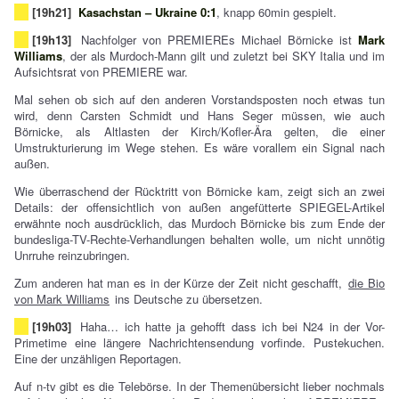
[19h21]
Kasachstan – Ukraine 0:1
, knapp 60min gespielt.
[19h13]
Nachfolger von PREMIEREs Michael Börnicke ist
Mark
Williams
, der als Murdoch-Mann gilt und zuletzt bei SKY Italia und im
Aufsichtsrat von PREMIERE war.
Mal sehen ob sich auf den anderen Vorstandsposten noch etwas tun
wird, denn Carsten Schmidt und Hans Seger müssen, wie auch
Börnicke, als Altlasten der Kirch/Kofler-Ära gelten, die einer
Umstrukturierung im Wege stehen. Es wäre vorallem ein Signal nach
außen.
Wie überraschend der Rücktritt von Börnicke kam, zeigt sich an zwei
Details: der offensichtlich von außen angefütterte SPIEGEL-Artikel
erwähnte noch ausdrücklich, das Murdoch Börnicke bis zum Ende der
bundesliga-TV-Rechte-Verhandlungen behalten wolle, um nicht unnötig
Unrruhe reinzubringen.
Zum anderen hat man es in der Kürze der Zeit nicht geschafft,
die Bio
von Mark Williams
ins Deutsche zu übersetzen.
[19h03]
Haha… ich hatte ja gehofft dass ich bei N24 in der Vor-
Primetime eine längere Nachrichtensendung vorfinde. Pustekuchen.
Eine der unzähligen Reportagen.
Auf n-tv gibt es die Telebörse. In der Themenübersicht lieber nochmals