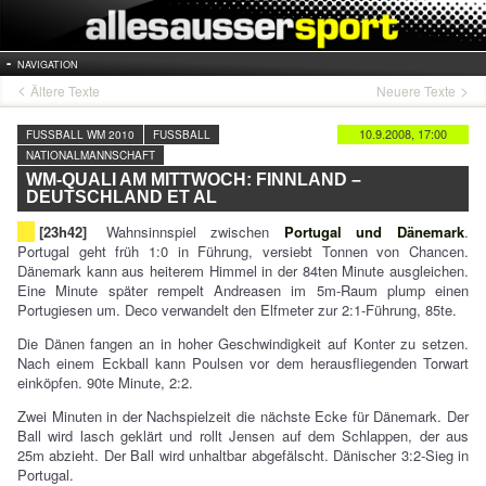
NAVIGATION
Ältere Texte
Neuere Texte
10.9.2008, 17:00
FUSSBALL WM 2010
FUSSBALL
NATIONALMANNSCHAFT
WM-QUALI AM MITTWOCH: FINNLAND –
DEUTSCHLAND ET AL
[23h42]
Wahnsinnspiel zwischen
Portugal und Dänemark
.
Portugal geht früh 1:0 in Führung, versiebt Tonnen von Chancen.
Dänemark kann aus heiterem Himmel in der 84ten Minute ausgleichen.
Eine Minute später rempelt Andreasen im 5m-Raum plump einen
Portugiesen um. Deco verwandelt den Elfmeter zur 2:1-Führung, 85te.
Die Dänen fangen an in hoher Geschwindigkeit auf Konter zu setzen.
Nach einem Eckball kann Poulsen vor dem herausfliegenden Torwart
einköpfen. 90te Minute, 2:2.
Zwei Minuten in der Nachspielzeit die nächste Ecke für Dänemark. Der
Ball wird lasch geklärt und rollt Jensen auf dem Schlappen, der aus
25m abzieht. Der Ball wird unhaltbar abgefälscht. Dänischer 3:2-Sieg in
Portugal.