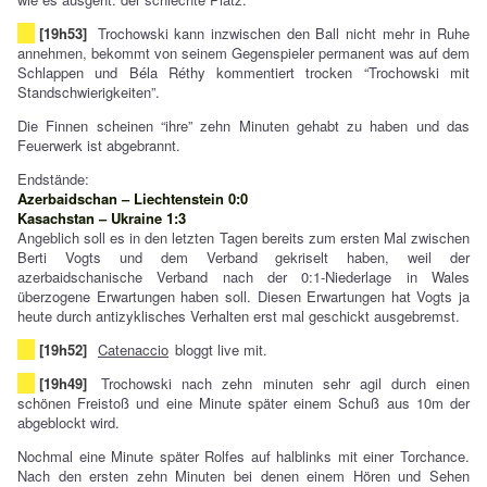
[19h53]
Trochowski kann inzwischen den Ball nicht mehr in Ruhe
annehmen, bekommt von seinem Gegenspieler permanent was auf dem
Schlappen und Béla Réthy kommentiert trocken “Trochowski mit
Standschwierigkeiten”.
Die Finnen scheinen “ihre” zehn Minuten gehabt zu haben und das
Feuerwerk ist abgebrannt.
Endstände:
Azerbaidschan – Liechtenstein 0:0
Kasachstan – Ukraine 1:3
Angeblich soll es in den letzten Tagen bereits zum ersten Mal zwischen
Berti Vogts und dem Verband gekriselt haben, weil der
azerbaidschanische Verband nach der 0:1-Niederlage in Wales
überzogene Erwartungen haben soll. Diesen Erwartungen hat Vogts ja
heute durch antizyklisches Verhalten erst mal geschickt ausgebremst.
[19h52]
Catenaccio
bloggt live mit.
[19h49]
Trochowski nach zehn minuten sehr agil durch einen
schönen Freistoß und eine Minute später einem Schuß aus 10m der
abgeblockt wird.
Nochmal eine Minute später Rolfes auf halblinks mit einer Torchance.
Nach den ersten zehn Minuten bei denen einem Hören und Sehen