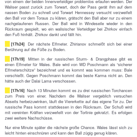
von einem der beiden Innenverteidiger problemlos erlaufen werden. Der
Waliser passt zurück zum Torwart, doch der Pass gerät ihm auf dem
nassen Boden zu schnell und Torwart Hennessey versucht verzweifelt
den Ball vor dem Toraus zu klären, grätscht den Ball aber nur zu einem
nachgelaufenen Russen. Der Ball wird in Windeseile wieder in den
Rückraum gespielt, wo ein walisischer Verteidiger bei Zhirkov einfach
den Fuß hinhält. Zhirkov dankt und fällt hin.
[17h24]
Der nächste Elfmeter. Zhirianov schmeißt sich bei einer
Berührung auf die Füße zu Boden.
[17h19]
Mitten in der russischen Sturm- & Drangphase gibt es
einen Elfmeter für Wales. Bale wird von WD Poschmann als “sicherer
Elfmeterschütze” bezeichnet und es kommt was kommen muss: Bale
verschießt. Gegen Poschmann kommt das beste Karma nicht an. Den
hätte auch der Dalai Lama verschossen.
[17h16]
Nach 13 Minuten kommt es zu drei russischen Torchancen
zum Preis von einer. Nachdem die Waliser vergeblich versuchen
Abseits herbeizuwinken, läuft die Viererkette auf das eigene Tor zu. Der
russische Pass kommt stattdessen in den Rückraum. Der Schuß wird
mit vereinten Kräften verzwefeilt von der Torlinie gekratzt. Es erfolgen
zwei weitere Nachschüsse.
Nur eine Minute später die nächste große Chance. Wales lässt sich zu
leicht hinten einschnüren und kann den Ball zügig genug klären.