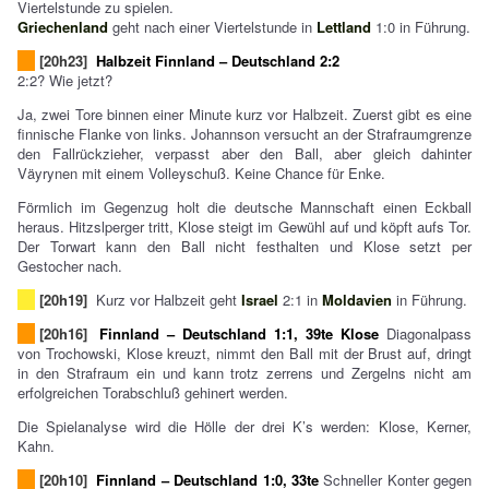
Viertelstunde zu spielen.
Griechenland
geht nach einer Viertelstunde in
Lettland
1:0 in Führung.
[20h23]
Halbzeit Finnland – Deutschland 2:2
2:2? Wie jetzt?
Ja, zwei Tore binnen einer Minute kurz vor Halbzeit. Zuerst gibt es eine
finnische Flanke von links. Johannson versucht an der Strafraumgrenze
den Fallrückzieher, verpasst aber den Ball, aber gleich dahinter
Väyrynen mit einem Volleyschuß. Keine Chance für Enke.
Förmlich im Gegenzug holt die deutsche Mannschaft einen Eckball
heraus. Hitzslperger tritt, Klose steigt im Gewühl auf und köpft aufs Tor.
Der Torwart kann den Ball nicht festhalten und Klose setzt per
Gestocher nach.
[20h19]
Kurz vor Halbzeit geht
Israel
2:1 in
Moldavien
in Führung.
[20h16]
Finnland – Deutschland 1:1, 39te Klose
Diagonalpass
von Trochowski, Klose kreuzt, nimmt den Ball mit der Brust auf, dringt
in den Strafraum ein und kann trotz zerrens und Zergelns nicht am
erfolgreichen Torabschluß gehinert werden.
Die Spielanalyse wird die Hölle der drei K’s werden: Klose, Kerner,
Kahn.
[20h10]
Finnland – Deutschland 1:0, 33te
Schneller Konter gegen