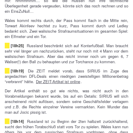
mir: hmmhmmm… so wie die Russen nun ihre technische
Überlegenheit gerade vergeuden, könnte sich das noch rechnen und so
ein EinsZuNull…
Wales kommt rechts durch, der Pass kommt flach in die Mitte rein,
Torwart Akinfeev hechtet zu kurz, Pass kommt durch und Ledley
bedankt sich. Zwei walisische Strafraumsituationen im gesamten Spiel:
ein Elfmeter und ein Tor.
[18h25]
Russland beschränkt sich auf Konterfußball. Man braucht
sehr viel länger um nachzurücken, steht nur noch mit 4 Mann vor dem
walisischen Strafraum. Aber das reicht immer noch um gegen 6, 7
Waliser(!) den Ball zu behaupten und zur Torchance zu kommen.
[18h19]
Die ZEIT meldet vorab, dass SIRIUS im Zuge des
angedachten DFL-Deals einen niedrigen zweistelligen Millionenbetrag
“verbrannt” hätte.
Der ZEIT-Artikel ist online
.
Der Artikel enthält so gut wie nichts, was nicht auch in den
Vorabmeldungen bekannt wurde, bis auf ein Details: SIRIUS will sich
anscheinend nicht auflösen, sondern seine Geschäftsfelder verlagern
und z.B. die Rechte einzelner Vereine vermarkten. Kein Wunder das
man auf Jocic pissig ist.
[18h14]
Russland ist zu Beginn der 2ten halbzeit zurückhaltend,
sucht den frühen Torabschluß statt vors Tor zu spielen. Wales kann nun
öfters bis vor dem russischen Strafraum vordringen, ohne dass