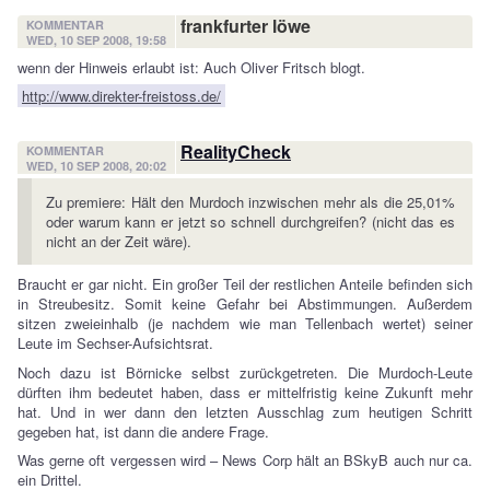
frankfurter löwe
KOMMENTAR
WED, 10 SEP 2008, 19:58
wenn der Hinweis erlaubt ist: Auch Oliver Fritsch blogt.
http://www.direkter-freistoss.de/
RealityCheck
KOMMENTAR
WED, 10 SEP 2008, 20:02
Zu premiere: Hält den Murdoch inzwischen mehr als die 25,01%
oder warum kann er jetzt so schnell durchgreifen? (nicht das es
nicht an der Zeit wäre).
Braucht er gar nicht. Ein großer Teil der restlichen Anteile befinden sich
in Streubesitz. Somit keine Gefahr bei Abstimmungen. Außerdem
sitzen zweieinhalb (je nachdem wie man Tellenbach wertet) seiner
Leute im Sechser-Aufsichtsrat.
Noch dazu ist Börnicke selbst zurückgetreten. Die Murdoch-Leute
dürften ihm bedeutet haben, dass er mittelfristig keine Zukunft mehr
hat. Und in wer dann den letzten Ausschlag zum heutigen Schritt
gegeben hat, ist dann die andere Frage.
Was gerne oft vergessen wird – News Corp hält an BSkyB auch nur ca.
ein Drittel.