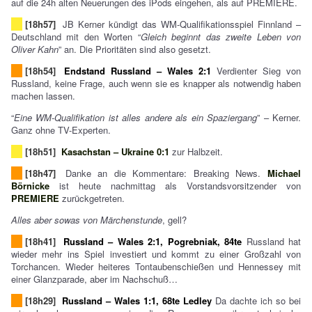
auf die 24h alten Neuerungen des iPods eingehen, als auf PREMIERE.
[18h57]
JB Kerner kündigt das WM-Qualifikationsspiel Finnland –
Deutschland mit den Worten “
Gleich beginnt das zweite Leben von
Oliver Kahn
” an. Die Prioritäten sind also gesetzt.
[18h54]
Endstand Russland – Wales 2:1
Verdienter Sieg von
Russland, keine Frage, auch wenn sie es knapper als notwendig haben
machen lassen.
“
Eine WM-Qualifikation ist alles andere als ein Spaziergang
” – Kerner.
Ganz ohne TV-Experten.
[18h51]
Kasachstan – Ukraine 0:1
zur Halbzeit.
[18h47]
Danke an die Kommentare: Breaking News.
Michael
Börnicke
ist heute nachmittag als Vorstandsvorsitzender von
PREMIERE
zurückgetreten.
Alles aber sowas von Märchenstunde
, gell?
[18h41]
Russland – Wales 2:1, Pogrebniak, 84te
Russland hat
wieder mehr ins Spiel investiert und kommt zu einer Großzahl von
Torchancen. Wieder heiteres Tontaubenschießen und Hennessey mit
einer Glanzparade, aber im Nachschuß…
[18h29]
Russland – Wales 1:1, 68te Ledley
Da dachte ich so bei