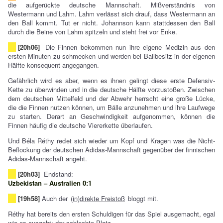
die aufgerückte deutsche Mannschaft. Mißverständnis von
Westermann und Lahm. Lahm verlässt sich drauf, dass Westermann an
den Ball kommt. Tut er nicht. Johannson kann stattdessen den Ball
durch die Beine von Lahm spitzeln und steht frei vor Enke.
[20h06]
Die Finnen bekommen nun ihre eigene Medizin aus den
ersten Minuten zu schmecken und werden bei Ballbesitz in der eigenen
Hälfte konsequent angegangen.
Gefährlich wird es aber, wenn es ihnen gelingt diese erste Defensiv-
Kette zu überwinden und in die deutsche Hälfte vorzustoßen. Zwischen
dem deutschen Mittelfeld und der Abwehr herrscht eine große Lücke,
die die Finnen nutzen können, um Bälle anzunehmen und ihre Laufwege
zu starten. Derart an Geschwindigkeit aufgenommen, können die
Finnen häufig die deutsche Viererkette überlaufen.
Und Béla Réthy redet sich wieder um Kopf und Kragen was die Nicht-
Beflockung der deutschen Adidas-Mannschaft gegenüber der finnischen
Adidas-Mannschaft angeht.
[20h03]
Endstand:
Uzbekistan – Australien 0:1
[19h58]
Auch der
(in)direkte Freistoß
bloggt mit.
Réthy hat bereits den ersten Schuldigen für das Spiel ausgemacht, egal
wie es ausgeht: der schlechte Platz.