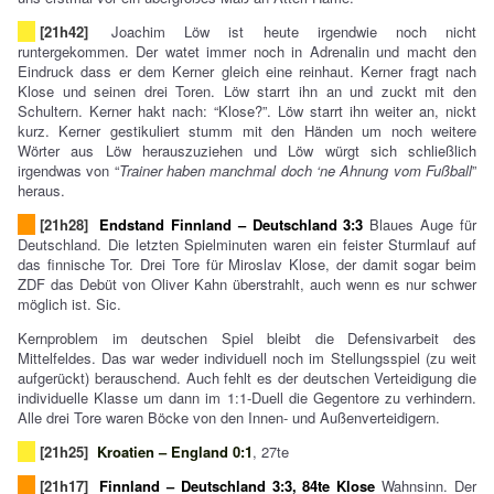
[21h42]
Joachim Löw ist heute irgendwie noch nicht
runtergekommen. Der watet immer noch in Adrenalin und macht den
Eindruck dass er dem Kerner gleich eine reinhaut. Kerner fragt nach
Klose und seinen drei Toren. Löw starrt ihn an und zuckt mit den
Schultern. Kerner hakt nach: “Klose?”. Löw starrt ihn weiter an, nickt
kurz. Kerner gestikuliert stumm mit den Händen um noch weitere
Wörter aus Löw herauszuziehen und Löw würgt sich schließlich
irgendwas von “
Trainer haben manchmal doch ‘ne Ahnung vom Fußball
”
heraus.
[21h28]
Endstand Finnland – Deutschland 3:3
Blaues Auge für
Deutschland. Die letzten Spielminuten waren ein feister Sturmlauf auf
das finnische Tor. Drei Tore für Miroslav Klose, der damit sogar beim
ZDF das Debüt von Oliver Kahn überstrahlt, auch wenn es nur schwer
möglich ist. Sic.
Kernproblem im deutschen Spiel bleibt die Defensivarbeit des
Mittelfeldes. Das war weder individuell noch im Stellungsspiel (zu weit
aufgerückt) berauschend. Auch fehlt es der deutschen Verteidigung die
individuelle Klasse um dann im 1:1-Duell die Gegentore zu verhindern.
Alle drei Tore waren Böcke von den Innen- und Außenverteidigern.
[21h25]
Kroatien – England 0:1
, 27te
[21h17]
Finnland – Deutschland 3:3, 84te Klose
Wahnsinn. Der