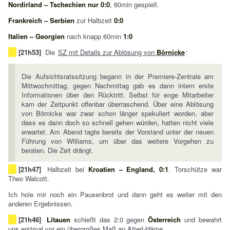
Nordirland – Tschechien nur 0:0
, 60min gespielt.
Frankreich – Serbien
zur Halbzeit
0:0
Italien – Georgien
nach knapp 60min
1:0
[21h53]
Die
SZ mit Details zur Ablösung von
Börnicke
:
Die Aufsichtsratssitzung begann in der Premiere-Zentrale am
Mittwochmittag, gegen Nachmittag gab es dann intern erste
Informationen über den Rücktritt. Selbst für enge Mitarbeiter
kam der Zeitpunkt offenbar überraschend. Über eine Ablösung
von Börnicke war zwar schon länger spekuliert worden, aber
dass es dann doch so schnell gehen würden, hatten nicht viele
erwartet. Am Abend tagte bereits der Vorstand unter der neuen
Führung von Williams, um über das weitere Vorgehen zu
beraten. Die Zeit drängt.
[21h47]
Halbzeit bei
Kroatien – England, 0:1
. Torschütze war
Theo Walcott.
Ich hole mir noch ein Pausenbrot und dann geht es weiter mit den
anderen Ergebnissen.
[21h46]
Litauen
schießt das 2:0 gegen
Österreich
und bewahrt
uns erstmal vor ein übergroßes Maß an Atterl-Häme.