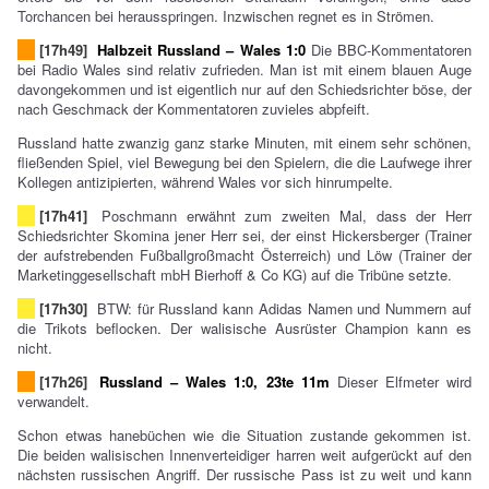
Torchancen bei herausspringen. Inzwischen regnet es in Strömen.
[17h49]
Halbzeit Russland – Wales 1:0
Die BBC-Kommentatoren
bei Radio Wales sind relativ zufrieden. Man ist mit einem blauen Auge
davongekommen und ist eigentlich nur auf den Schiedsrichter böse, der
nach Geschmack der Kommentatoren zuvieles abpfeift.
Russland hatte zwanzig ganz starke Minuten, mit einem sehr schönen,
fließenden Spiel, viel Bewegung bei den Spielern, die die Laufwege ihrer
Kollegen antizipierten, während Wales vor sich hinrumpelte.
[17h41]
Poschmann erwähnt zum zweiten Mal, dass der Herr
Schiedsrichter Skomina jener Herr sei, der einst Hickersberger (Trainer
der aufstrebenden Fußballgroßmacht Österreich) und Löw (Trainer der
Marketinggesellschaft mbH Bierhoff & Co KG) auf die Tribüne setzte.
[17h30]
BTW: für Russland kann Adidas Namen und Nummern auf
die Trikots beflocken. Der walisische Ausrüster Champion kann es
nicht.
[17h26]
Russland – Wales 1:0, 23te 11m
Dieser Elfmeter wird
verwandelt.
Schon etwas hanebüchen wie die Situation zustande gekommen ist.
Die beiden walisischen Innenverteidiger harren weit aufgerückt auf den
nächsten russischen Angriff. Der russische Pass ist zu weit und kann