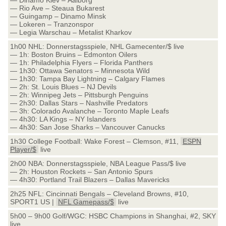
— Dinamo Kiev – Aalborg
— Rio Ave – Steaua Bukarest
— Guingamp – Dinamo Minsk
— Lokeren – Tranzonspor
— Legia Warschau – Metalist Kharkov
1h00 NHL: Donnerstagsspiele, NHL Gamecenter/$ live
— 1h: Boston Bruins – Edmonton Oilers
— 1h: Philadelphia Flyers – Florida Panthers
— 1h30: Ottawa Senators – Minnesota Wild
— 1h30: Tampa Bay Lightning – Calgary Flames
— 2h: St. Louis Blues – NJ Devils
— 2h: Winnipeg Jets – Pittsburgh Penguins
— 2h30: Dallas Stars – Nashville Predators
— 3h: Colorado Avalanche – Toronto Maple Leafs
— 4h30: LA Kings – NY Islanders
— 4h30: San Jose Sharks – Vancouver Canucks
1h30 College Football: Wake Forest – Clemson, #11,
ESPN
Player/$
live
2h00 NBA: Donnerstagsspiele, NBA League Pass/$ live
— 2h: Houston Rockets – San Antonio Spurs
— 4h30: Portland Trail Blazers – Dallas Mavericks
2h25 NFL: Cincinnati Bengals – Cleveland Browns, #10,
SPORT1 US |
NFL Gamepass/$
live
5h00 – 9h00 Golf/WGC: HSBC Champions in Shanghai, #2, SKY
live