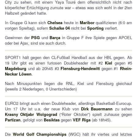
City zu sehen, mit einem Yaya Touré dem offensichtlich nicht nach
körperlicher Ertüchtigung zumute war – etwas was sich wohl in der 2ten
Halbzeit geändert hatte.
In Gruppe G kann sich
Chelsea
heute in
Maribor
qualifizieren (6:0 am
vorigen Spieltag), sofern
Schalke 04
nicht bei
Sporting
verliert.
Gewinnen der
PSG
und
Barça
in Gruppe F ihre Spiele gegen APOEL
oder bei Ajax, sind sie auch durch.
SPORT1 hält gegen den CL-Fußball Handball aus der HBL gegen. Ab
19 Uhr gibt es einen furiosen Doubleheader mit #2
Kiel
gegen #5
Magdeburg
und ab 20h45 #3
Flensburg-Handewitt
gegen #1
Rhein-
Neckar Löwen
.
Nach Minuspunkten liegen die RNL, Kiel und Flensburg gleichauf
(jeweils 2 Niederlagen, 0 Unentschieden)
EURO2 bringt auch einen Doubleheader, allerdings Basketball-Eurocup.
Um 17 Uhr ist u.a. der neue Klub von
Dirk Bauermann
zu sehen
Krasny Oktjabr Wolgograd
(“Roter Oktober”) spielt zuhause gegen
Partizan
, gefolgt von
Besiktas
gegen
VEF Riga
(ab 18h45).
Die
World Golf Championships
(WGC) hält ihr viertes und letztes