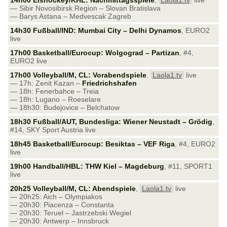
14h00 Eishockey/KHL: Nachmittagsspiele
,
Laola1.tv
live
— Sibir Novosibirsk Region – Slovan Bratislava
— Barys Astana – Medvescak Zagreb
14h30 Fußball/IND: Mumbai City – Delhi Dynamos
, EURO2
live
17h00 Basketball/Eurocup: Wolgograd – Partizan
, #4,
EURO2 live
17h00 Volleyball/M, CL: Vorabendspiele
,
Laola1.tv
live
— 17h: Zenit Kazan –
Friedrichshafen
— 18h: Fenerbahce – Treia
— 18h: Lugano – Roeselare
— 18h30: Budejovice – Belchatow
18h30 Fußball/AUT, Bundesliga: Wiener Neustadt – Grödig
,
#14, SKY Sport Austria live
18h45 Basketball/Eurocup: Besiktas – VEF Riga
, #4, EURO2
live
19h00 Handball/HBL: THW Kiel – Magdeburg
, #11, SPORT1
live
20h25 Volleyball/M, CL: Abendspiele
,
Laola1.tv
live
— 20h25: Aich – Olympiakos
— 20h30: Piacenza – Constanta
— 20h30: Teruel – Jastrzebski Wegiel
— 20h30: Antwerp – Innsbruck