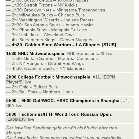
— 1h30: Boston Celtics – Toronto Raptors
— 1h30: Detroit Pistons – NY Knicks
— 1h30: Brooklyn Nets – Minnesota Timberwolves
— 2h: Milwaukee Bucks – Chicago Bulls
— 2h: Washington Wizards – Indiana Pacers
— 2h30: San Antonio Spurs – Atlanta Hawks
— 3h: Phoenix Suns – Memphis Grizzlies
— 3h: Utah Jazz – Cleveland Cavs
— 4h: Sacramento Kings – Denver Nuggets
— 4h30: Golden State Warriors – LA Clippers [S1US]
1h30 NHL: Mittwochsspiele
, NHL Gamecenter/$ live
— 1h30: Buffalo Sabres – Montreal Canadiens
— 2h: NY Rangers – Detroit Red Wings
— 4h30: Anaheim Ducks – NY Islanders
2h00 College Football: Mittwochsspiele
, #11,
ESPN
Player/$
live
— 2h: Ohio – Buffalo Bulls
— 2h: Ball State – Northern Illinois
5h00 – 9h00 Golf/WGC: HSBC Champions in Shanghai
, #1,
SKY live
5h30 Tischtennis/ITTF World Tour: Russian Open
,
Laola1.tv
live
Der jeweilige Sendetag geht von 6h bis 6h den nächsten
Morgen.
Die Auswahl der Sendungen ist subjektiv und unvollständig.