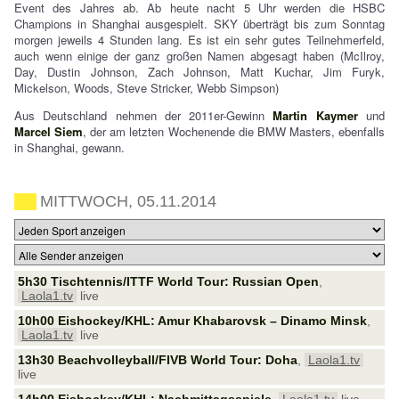
Event des Jahres ab. Ab heute nacht 5 Uhr werden die HSBC
Champions in Shanghai ausgespielt. SKY überträgt bis zum Sonntag
morgen jeweils 4 Stunden lang. Es ist ein sehr gutes Teilnehmerfeld,
auch wenn einige der ganz großen Namen abgesagt haben (McIlroy,
Day, Dustin Johnson, Zach Johnson, Matt Kuchar, Jim Furyk,
Mickelson, Woods, Steve Stricker, Webb Simpson)
Aus Deutschland nehmen der 2011er-Gewinn
Martin Kaymer
und
Marcel Siem
, der am letzten Wochenende die BMW Masters, ebenfalls
in Shanghai, gewann.
MITTWOCH, 05.11.2014
5h30 Tischtennis/ITTF World Tour: Russian Open
,
Laola1.tv
live
10h00 Eishockey/KHL: Amur Khabarovsk – Dinamo Minsk
,
Laola1.tv
live
13h30 Beachvolleyball/FIVB World Tour: Doha
,
Laola1.tv
live