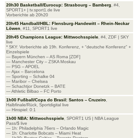
20h30 Basketball/Eurocup: Strasbourg – Bamberg
, #4,
SPORT1+ | tv.sport1.de live
Vorberichte ab 20h20
20h45 Handball/HBL: Flensburg-Handewitt – Rhein-Neckar
Löwen
, #11, SPORT1 live
20h45 Champions League: Mittwochsspiele
, #4, ZDF | SKY
live
* SKY: Vorberichte ab 19h. Konferenz, + “deutsche Konferenz” +
Einzelspiele
— Bayern München – AS Roma [ZDF]
— Manchester City – ZSKA Moskau
— PSG – APOEL
— Ajax – Barcelona
— Sporting – Schalke 04
— Maribor – Chelsea
— Schachtjor Donetzk – BATE
— Athletic Bilbao – FC Porto
1h00 Fußball/Copa do Brasil: Santos – Cruzeiro
,
Halbfinale/Rück, Sportdigital live
— Hinspiel: 0:1
1h00 NBA: Mittwochsspiele
, SPORT1 US | NBA League
Pass/$ live
— 1h: Philadelphia 76ers – Orlando Magic
— 1h: Charlotte Bobcats – Miami Heat