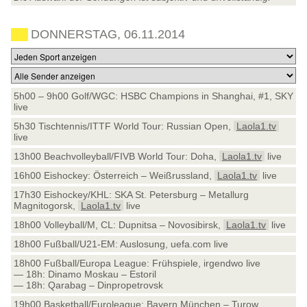
DONNERSTAG, 06.11.2014
5h00 – 9h00 Golf/WGC: HSBC Champions in Shanghai, #1, SKY
live
5h30 Tischtennis/ITTF World Tour: Russian Open,
Laola1.tv
live
13h00 Beachvolleyball/FIVB World Tour: Doha,
Laola1.tv
live
16h00 Eishockey: Österreich – Weißrussland,
Laola1.tv
live
17h30 Eishockey/KHL: SKA St. Petersburg – Metallurg
Magnitogorsk,
Laola1.tv
live
18h00 Volleyball/M, CL: Dupnitsa – Novosibirsk,
Laola1.tv
live
18h00 Fußball/U21-EM: Auslosung, uefa.com live
18h00 Fußball/Europa League: Frühspiele, irgendwo live
— 18h: Dinamo Moskau – Estoril
— 18h: Qarabag – Dinpropetrovsk
19h00 Basketball/Euroleague: Bayern München – Turow