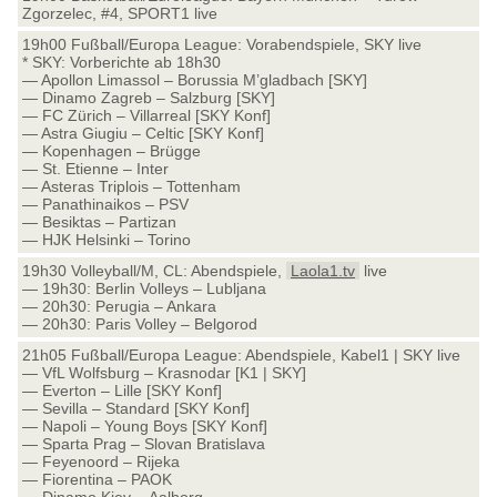
Zgorzelec, #4, SPORT1 live
19h00 Fußball/Europa League: Vorabendspiele, SKY live
* SKY: Vorberichte ab 18h30
— Apollon Limassol – Borussia M’gladbach [SKY]
— Dinamo Zagreb – Salzburg [SKY]
— FC Zürich – Villarreal [SKY Konf]
— Astra Giugiu – Celtic [SKY Konf]
— Kopenhagen – Brügge
— St. Etienne – Inter
— Asteras Triplois – Tottenham
— Panathinaikos – PSV
— Besiktas – Partizan
— HJK Helsinki – Torino
19h30 Volleyball/M, CL: Abendspiele,
Laola1.tv
live
— 19h30: Berlin Volleys – Lubljana
— 20h30: Perugia – Ankara
— 20h30: Paris Volley – Belgorod
21h05 Fußball/Europa League: Abendspiele, Kabel1 | SKY live
— VfL Wolfsburg – Krasnodar [K1 | SKY]
— Everton – Lille [SKY Konf]
— Sevilla – Standard [SKY Konf]
— Napoli – Young Boys [SKY Konf]
— Sparta Prag – Slovan Bratislava
— Feyenoord – Rijeka
— Fiorentina – PAOK