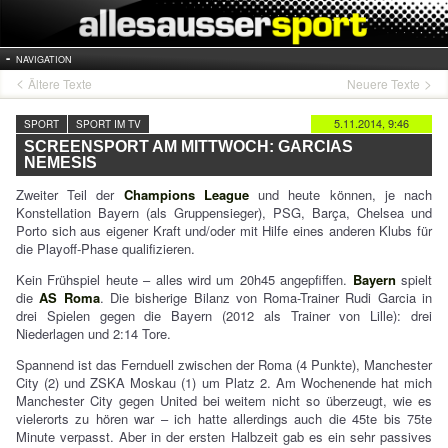
NAVIGATION
Ältere Texte
Neuere Texte
5.11.2014, 9:46
SPORT
SPORT IM TV
SCREENSPORT AM MITTWOCH: GARCIAS
NEMESIS
Zweiter Teil der
Champions League
und heute können, je nach
Konstellation Bayern (als Gruppensieger), PSG, Barça, Chelsea und
Porto sich aus eigener Kraft und/oder mit Hilfe eines anderen Klubs für
die Playoff-Phase qualifizieren.
Kein Frühspiel heute – alles wird um 20h45 angepfiffen.
Bayern
spielt
die
AS Roma
. Die bisherige Bilanz von Roma-Trainer Rudi Garcia in
drei Spielen gegen die Bayern (2012 als Trainer von Lille): drei
Niederlagen und 2:14 Tore.
Spannend ist das Fernduell zwischen der Roma (4 Punkte), Manchester
City (2) und ZSKA Moskau (1) um Platz 2. Am Wochenende hat mich
Manchester City gegen United bei weitem nicht so überzeugt, wie es
vielerorts zu hören war – ich hatte allerdings auch die 45te bis 75te
Minute verpasst. Aber in der ersten Halbzeit gab es ein sehr passives