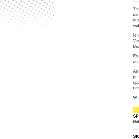
Th
sie
aus
wei
Ich
Vor
Bro
Es 
au
An 
ge
opp
und
Was
SP
Nat
SK