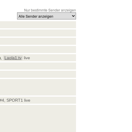
Nur bestimmte Sender anzeigen
k
,
Laola1.tv
live
 #4, SPORT1 live