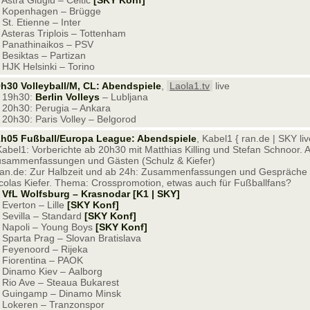
Astra Giugiu – Celtic
[SKY Konf]
 Kopenhagen – Brügge
St. Etienne – Inter
Asteras Triplois – Tottenham
Panathinaikos – PSV
Besiktas – Partizan
HJK Helsinki – Torino
h30 Volleyball/M, CL: Abendspiele
,
Laola1.tv
live
 19h30:
Berlin Volleys
– Lubljana
20h30: Perugia – Ankara
20h30: Paris Volley – Belgorod
h05 Fußball/Europa League: Abendspiele
, Kabel1 { ran.de | SKY liv
Kabel1: Vorberichte ab 20h30 mit Matthias Killing und Stefan Schnoor
sammenfassungen und Gästen (Schulz & Kiefer)
ran.de: Zur Halbzeit und ab 24h: Zusammenfassungen und Gespräche 
colas Kiefer. Thema: Crosspromotion, etwas auch für Fußballfans?
VfL Wolfsburg – Krasnodar [K1 | SKY]
Everton – Lille
[SKY Konf]
Sevilla – Standard
[SKY Konf]
Napoli – Young Boys
[SKY Konf]
Sparta Prag – Slovan Bratislava
Feyenoord – Rijeka
Fiorentina – PAOK
Dinamo Kiev – Aalborg
Rio Ave – Steaua Bukarest
 Guingamp – Dinamo Minsk
Lokeren – Tranzonspor