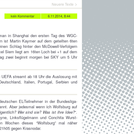
Neuere Texte
kein Kommentar
6.11.2014, 8:44
t man in Shanghai den ersten Tag des WGC-
n ist Martin Kaymer auf dem geteilten 6ten
inen Schlag hinter den McDowell-Verfolgern
cel Siem liegt am 16ten Loch bei +1 auf dem
– Tag zwei beginnt morgen bei SKY um 5 Uhr
 UEFA streamt ab 18 Uhr die Auslosung mit
utschland, Italien, Portugal, Serbien und
deutschen EL-Teilnehmer in der Bundesliga-
kannt. Aber jedesmal wenn ich Wolfsburg auf
gentlich? Wer sind sie? Was ist ihre Idee?
“.
yne, Linksflügelmann und Conchita Wurst-
ten Wochen dieses “Wolfsburg” mal näher
21h05 gegen Krasnodar.