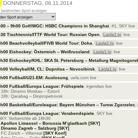
DONNERSTAG, 06.11.2014
 bestimmten Sport anzeigen
h00 – 9h00 Golf/WGC: HSBC Champions in Shanghai
, #1, SKY live
30 Tischtennis/ITTF World Tour: Russian Open
,
Laola1.tv
live
h00 Beachvolleyball/FIVB World Tour: Doha
,
Laola1.tv
live
h00 Eishockey: Österreich – Weißrussland
,
Laola1.tv
live
h30 Eishockey/KHL: SKA St. Petersburg – Metallurg Magnitogors
h00 Volleyball/M, CL: Dupnitsa – Novosibirsk
,
Laola1.tv
live
8h00 Fußball/U21-EM: Auslosung
, uefa.com live
h00 Fußball/Europa League: Frühspiele
, irgendwo live
18h: Dinamo Moskau – Estoril
18h: Qarabag – Dinpropetrovsk
h00 Basketball/Euroleague: Bayern München – Turow Zgorzelec
,
h00 Fußball/Europa League: Vorabendspiele
, SKY live
SKY: Vorberichte ab 18h30
Apollon Limassol – Borussia M’gladbach [SKY]
 Dinamo Zagreb – Salzburg [SKY]
FC Zürich – Villarreal
[SKY Konf]