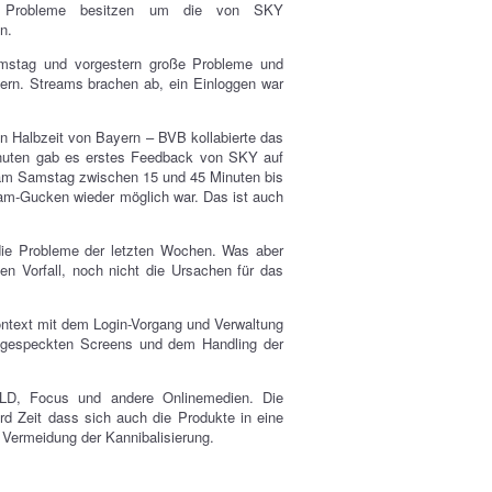
ele Probleme besitzen um die von SKY
n.
mstag und vorgestern große Probleme und
rn. Streams brachen ab, ein Einloggen war
 Halbzeit von Bayern – BVB kollabierte das
inuten gab es erstes Feedback von SKY auf
 am Samstag zwischen 15 und 45 Minuten bis
eam-Gucken wieder möglich war. Das ist auch
die Probleme der letzten Wochen. Was aber
en Vorfall, noch nicht die Ursachen für das
Kontext mit dem Login-Vorgang und Verwaltung
abgespeckten Screens und dem Handling der
LD, Focus und andere Onlinemedien. Die
rd Zeit dass sich auch die Produkte in eine
 Vermeidung der Kannibalisierung.