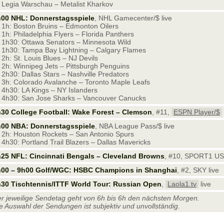
Legia Warschau – Metalist Kharkov
h00 NHL: Donnerstagsspiele
, NHL Gamecenter/$ live
1h: Boston Bruins – Edmonton Oilers
1h: Philadelphia Flyers – Florida Panthers
1h30: Ottawa Senators – Minnesota Wild
1h30: Tampa Bay Lightning – Calgary Flames
2h: St. Louis Blues – NJ Devils
2h: Winnipeg Jets – Pittsburgh Penguins
2h30: Dallas Stars – Nashville Predators
3h: Colorado Avalanche – Toronto Maple Leafs
4h30: LA Kings – NY Islanders
4h30: San Jose Sharks – Vancouver Canucks
30 College Football: Wake Forest – Clemson
, #11,
ESPN Player/$
h00 NBA: Donnerstagsspiele
, NBA League Pass/$ live
2h: Houston Rockets – San Antonio Spurs
4h30: Portland Trail Blazers – Dallas Mavericks
25 NFL: Cincinnati Bengals – Cleveland Browns
, #10, SPORT1 US
h00 – 9h00 Golf/WGC: HSBC Champions in Shanghai
, #2, SKY live
30 Tischtennis/ITTF World Tour: Russian Open
,
Laola1.tv
live
r jeweilige Sendetag geht von 6h bis 6h den nächsten Morgen.
e Auswahl der Sendungen ist subjektiv und unvollständig.