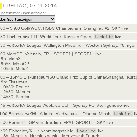
FREITAG, 07.11.2014
 bestimmten Sport anzeigen
00 – 9h00 Golf/WGC: HSBC Champions in Shanghai, #2, SKY live
30 Tischtennis/ITTF World Tour: Russian Open,
Laola1.tv
live
30 Fußball/A-League: Wellington Phoenix – Western Sydney, #5, irgen
00 MotoGP: Valencia, FP1, SPORT1 | SPORT1+ live
9h: Moto3
 9h55: MotoGP
 10h55: Moto2
00 – 15h45 Eiskunstlauf/ISU Grand Prix: Cup of China/Shanghai, Ku
9h: Eistanzen
10h30: Frauen
 12h30: Männer
14h30: Paarlauf
45 Fußball/A-League: Adelaide Utd – Sydney FC, #5, irgendwo live
h00 Eishockey/KHL: Admiral Vladivostok – Dinamo Minsk,
Laola1.tv
li
h00 Formel 1: GP von Brasilien, FP#1, SPORT1 | SKY live
h00 Eishockey/KHL: Nchmittagsspiele,
Laola1.tv
live
13h: Metallurg Novokuznetsk – Medvescak Zagreb