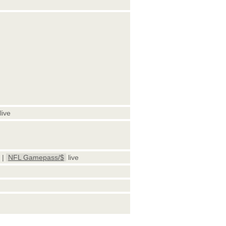
live
 |
NFL Gamepass/$
live