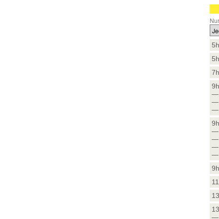
Nur
5h
5h
7h
9h
— 
—
—
9h
— 
— 
—
— 
9h
11
13
13
— 