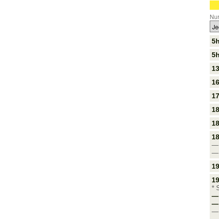
Nur
5
5h
13
16
17
18
1
18
— 
— 
19
19
* 
— 
—
— 