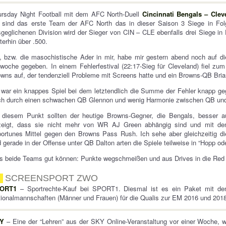
ursday Night Football mit dem AFC North-Duell
Cincinnati Bengals – Cle
 sind das erste Team der AFC North das in dieser Saison 3 Siege in Folg
geglichenen Division wird der Sieger von CIN – CLE ebenfalls drei Siege in
terhin über .500.
, bzw. die masochistische Ader in mir, habe mir gestern abend noch auf 
woche gegeben. In einem Fehlerfestival (22:17-Sieg für Cleveland) fiel zu
wns auf, der tendenziell Probleme mit Screens hatte und ein Browns-QB Brian
war ein knappes Spiel bei dem letztendlich die Summe der Fehler knapp g
ch durch einen schwachen QB Glennon und wenig Harmonie zwischen QB un
diesem Punkt sollten der heutige Browns-Gegner, die Bengals, besser auf
zeigt, dass sie nicht mehr von WR AJ Green abhängig sind und mit dem
ortunes Mittel gegen den Browns Pass Rush. Ich sehe aber gleichzeitig die
 gerade in der Offense unter QB Dalton arten die Spiele teilweise in “Hopp od
 beide Teams gut können: Punkte wegschmeißen und aus Drives in die Red 
SCREENSPORT ZWO
ORT1
– Sportrechte-Kauf bei SPORT1. Diesmal ist es ein Paket mit den
ionalmannschaften (Männer und Frauen) für die Qualis zur EM 2016 und 2018
Y
– Eine der “Lehren” aus der SKY Online-Veranstaltung vor einer Woche, 