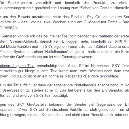
oße Produktpalette verzettelt und innerhalb die Produkte zu vi
auptete/angestrebte ganzheitliche Lösung zum “Sehen von Content” darstelle
e um den Beweis anzutreten, hatte das Produkt “Sky Go” am letzten Sa
hmierte ab – dazu vor ca. zwei Wochen auch am CL-Abend mit Roma – Baye
ht möglich.
Samstag konnte ich das bei meiner Freundin beobachten: während der ersten
stem. Stream-Abbruch, danach kein Einloggen mehr. Innerhalb von 5-10 M
cial Media-Kanälen und
im SKY-eigenen Forum
. Je nach Zählart dauerte es
 seine Systeme in einen “Notfallmodus” umgestellt hatte und damit ein Str
efähr die Größenordnung am letzten Dienstag gewesen.
 einem längeren Text
entschuldigt sich “Angie S.” im Namen von SKY für 
ht wirklich gut klingt: lt. dem Text kennt man, zwei Wochen nach dem erst
blem und glaubt nicht an ein normales Kapazitäts-/Bandbreitenproblem.
 in der Tat auffällt, ist dass der sogenannte Notfallmodus anscheinend im 
n User-Session zu stehen scheint. Das fiel bereits bei den am Samstag 
ten auf und wird vom SKY-Text bestätigt.
gen des SKY Go-Ausfalls bekommt der Sender viel Gegenwind per BI
sponsetime” von SKY auf die einzelnen Vorfälle hat sich gebessert – es wi
htung bewegen, die dem Kunden dient und nicht einer Produktmatrix oder der