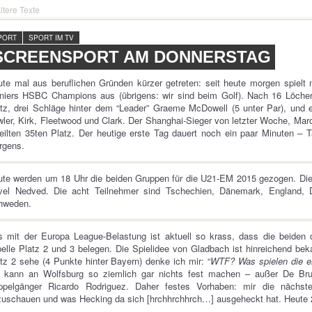
ltere Texte
PORT
SPORT IM TV
SCREENSPORT AM DONNERSTAG
te mal aus beruflichen Gründen kürzer getreten: seit heute morgen spiel
niers HSBC Champions aus (übrigens: wir sind beim Golf). Nach 16 Löcher
tz, drei Schläge hinter dem “Leader” Graeme McDowell (5 unter Par), und e
ler, Kirk, Fleetwood und Clark. Der Shanghai-Sieger von letzter Woche, Mar
eilten 35ten Platz. Der heutige erste Tag dauert noch ein paar Minuten 
rgens.
te werden um 18 Uhr die beiden Gruppen für die U21-EM 2015 gezogen. Die
vel Nedved. Die acht Teilnehmer sind Tschechien, Dänemark, England, De
hweden.
 mit der Europa League-Belastung ist aktuell so krass, dass die beiden 
elle Platz 2 und 3 belegen. Die Spielidee von Gladbach ist hinreichend be
tz 2 sehe (4 Punkte hinter Bayern) denke ich mir: “
WTF? Was spielen die ei
h kann an Wolfsburg so ziemlich gar nichts fest machen – außer De Bru
ppelgänger Ricardo Rodriguez. Daher festes Vorhaben: mir die nächs
uschauen und was Hecking da sich [hrchhrchhrch…] ausgeheckt hat. Heute 