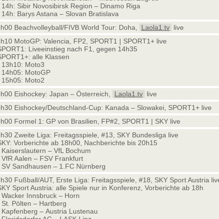
14h: Sibir Novosibirsk Region – Dinamo Riga
14h: Barys Astana – Slovan Bratislava
h00 Beachvolleyball/FIVB World Tour: Doha,
Laola1.tv
live
h10 MotoGP: Valencia, FP2, SPORT1 | SPORT1+ live
SPORT1: Liveeinstieg nach F1, gegen 14h35
SPORT1+: alle Klassen
 13h10: Moto3
 14h05: MotoGP
 15h05: Moto2
h00 Eishockey: Japan – Österreich,
Laola1.tv
live
h30 Eishockey/Deutschland-Cup: Kanada – Slowakei, SPORT1+ live
h00 Formel 1: GP von Brasilien, FP#2, SPORT1 | SKY live
h30 Zweite Liga: Freitagsspiele, #13, SKY Bundesliga live
SKY: Vorberichte ab 18h00, Nachberichte bis 20h15
Kaiserslautern – VfL Bochum
VfR Aalen – FSV Frankfurt
SV Sandhausen – 1.FC Nürnberg
h30 Fußball/AUT, Erste Liga: Freitagsspiele, #18, SKY Sport Austria liv
SKY Sport Austria: alle Spiele nur in Konferenz, Vorberichte ab 18h
Wacker Innsbruck – Horn
St. Pölten – Hartberg
Kapfenberg – Austria Lustenau