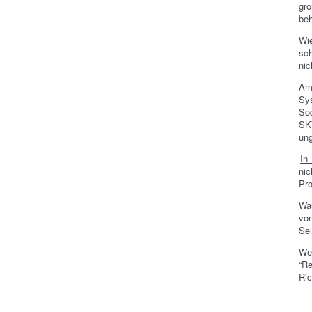
gr
beh
Wi
sc
nic
Am 
Sy
So
SKY
ung
In
nic
Pro
Was
vo
Sei
We
“Re
Ric