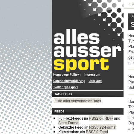
Ä
S
Heu
Tur
Pla
Fow
get
mo
Homepage Fulltext
Impressum
Heu
Datenschutzerklärung
Über
aas
Pa
Sc
Twitter @aasport
TAG-CLOUD
Liste aller verwendeten Tags
Das
Tab
Pla
FEEDS
Ic
Full-Text-Feeds im
RSS2.0-
,
RDF-
und
Do
Atom-Format
Gekürzter Feed im
RSS0.92-Format
anz
Kommentare als
RSS2.0-Feed