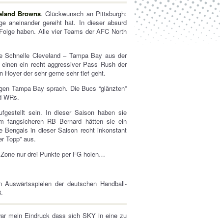
veland Browns
. Glückwunsch an Pittsburgh:
e aneinander gereiht hat. In dieser absurd
 Folge haben. Alle vier Teams der AFC North
die Schnelle Cleveland – Tampa Bay aus der
m einen ein recht aggressiver Pass Rush der
 Hoyer der sehr gerne sehr tief geht.
egen Tampa Bay sprach. Die Bucs “glänzten”
d WRs.
gestellt sein. In dieser Saison haben sie
 fangsicheren RB Bernard hätten sie ein
 Bengals in dieser Saison recht inkonstant
er Topp” aus.
Zone nur drei Punkte per FG holen…
 Auswärtsspielen der deutschen Handball-
.
war mein Eindruck dass sich SKY in eine zu