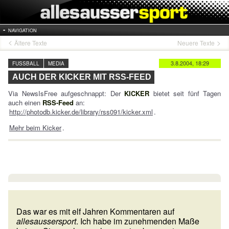
NAVIGATION
Ältere Texte
Neuere Texte
3.8.2004, 18:29
FUSSBALL
MEDIA
AUCH DER KICKER MIT RSS-FEED
Via NewsIsFree aufgeschnappt: Der
KICKER
bietet seit fünf Tagen
auch einen
RSS-Feed
an:
http://photodb.kicker.de/library/rss091/kicker.xml
.
Mehr beim Kicker
.
Das war es mit elf Jahren Kommentaren auf
allesaussersport
. Ich habe im zunehmenden Maße