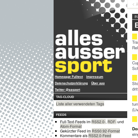
Ä
B
Tra
Rel
Cu
Sch
Homepage Fulltext
Impressum
Sto
Datenschutzerklärung
Über
aas
dri
Twitter @aasport
TAG-CLOUD
tu
Liste aller verwendeten Tags
(Li
FEEDS
Full-Text-Feeds im
RSS2.0-
,
RDF-
und
Atom-Format
Do
Gekürzter Feed im
RSS0.92-Format
ein
Kommentare als
RSS2.0-Feed