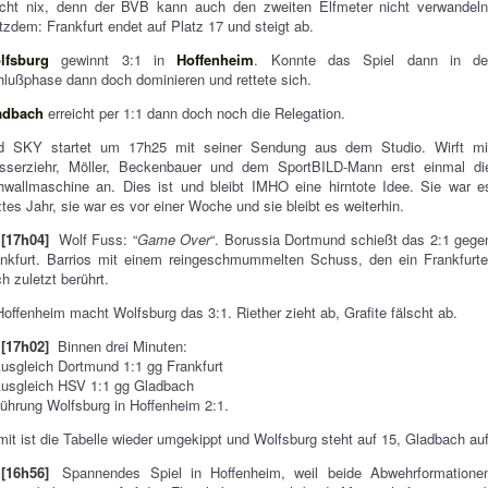
cht nix, denn der BVB kann auch den zweiten Elfmeter nicht verwandeln
tzdem: Frankfurt endet auf Platz 17 und steigt ab.
lfsburg
gewinnt 3:1 in
Hoffenheim
. Konnte das Spiel dann in de
lußphase dann doch dominieren und rettete sich.
adbach
erreicht per 1:1 dann doch noch die Relegation.
d SKY startet um 17h25 mit seiner Sendung aus dem Studio. Wirft mi
sserziehr, Möller, Beckenbauer und dem SportBILD-Mann erst einmal di
wallmaschine an. Dies ist und bleibt IMHO eine hirntote Idee. Sie war e
ztes Jahr, sie war es vor einer Woche und sie bleibt es weiterhin.
[17h04]
Wolf Fuss: “
Game Over
“. Borussia Dortmund schießt das 2:1 gege
nkfurt. Barrios mit einem reingeschmummelten Schuss, den ein Frankfurte
h zuletzt berührt.
Hoffenheim macht Wolfsburg das 3:1. Riether zieht ab, Grafite fälscht ab.
[17h02]
Binnen drei Minuten:
usgleich Dortmund 1:1 gg Frankfurt
Ausgleich HSV 1:1 gg Gladbach
ührung Wolfsburg in Hoffenheim 2:1.
it ist die Tabelle wieder umgekippt und Wolfsburg steht auf 15, Gladbach auf 
[16h56]
Spannendes Spiel in Hoffenheim, weil beide Abwehrformationen