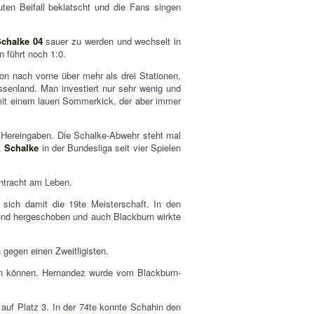
auten Beifall beklatscht und die Fans singen
chalke 04
sauer zu werden und wechselt in
 führt noch 1:0.
on nach vorne über mehr als drei Stationen,
ussenland. Man investiert nur sehr wenig und
 mit einem lauen Sommerkick, der aber immer
 Hereingaben. Die Schalke-Abwehr steht mal
e.
Schalke
in der Bundesliga seit vier Spielen
ntracht am Leben.
 sich damit die 19te Meisterschaft. In den
 und hergeschoben und auch Blackburn wirkte
gegen einen Zweitligisten.
n können. Hernandez wurde vom Blackburn-
 auf Platz 3. In der 74te konnte Schahin den