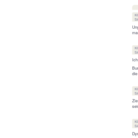
K
SA
Ung
man
K
SA
Ich
Bun
die
K
SA
Zie
sei
K
SA
Dyn