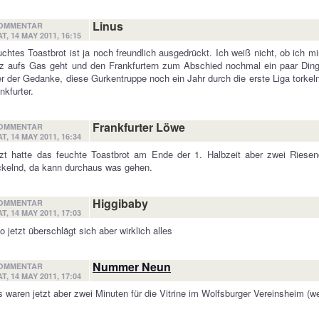
Linus
OMMENTAR
T, 14 MAY 2011, 16:15
chtes Toastbrot ist ja noch freundlich ausgedrückt. Ich weiß nicht, ob ich 
z aufs Gas geht und den Frankfurtern zum Abschied nochmal ein paar Ding
r der Gedanke, diese Gurkentruppe noch ein Jahr durch die erste Liga torke
nkfurter.
Frankfurter Löwe
OMMENTAR
T, 14 MAY 2011, 16:34
zt hatte das feuchte Toastbrot am Ende der 1. Halbzeit aber zwei Riesen
ckelnd, da kann durchaus was gehen.
Higgibaby
OMMENTAR
T, 14 MAY 2011, 17:03
o jetzt überschlägt sich aber wirklich alles
Nummer Neun
OMMENTAR
T, 14 MAY 2011, 17:04
 waren jetzt aber zwei Minuten für die Vitrine im Wolfsburger Vereinsheim (we