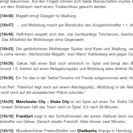
einigt bekommen. Auf den Flügeln können sich beide Mannschaften munter bi
 vor dem Strafraum nach einem Torabschluss gesucht werden.
[16h48]
Magath bringt Dejagah für Madlung.
[16h47]
… und Wolfsburg macht per Mandzukic den Ausgleichstreffer 1:1, 60t
[16h46]
Hoffnheim erspielt sich drei, vier hochkarätige Torchancen, brec
. Das Mittelfeld der Wolfsburger ohne Gegenwehr.
[16h43]
Die gefährlichsten Wolfsburger Spieler sind Kjaer und Madlung, zw
h vorne rennen. Höchststrafe Magath: “sein Mann” Kahlenberg wird gegen Ci
[16h39]
Gekas hält einen Ball noch artistisch im Spiel und bringt den Bal
tmund 1:0, klettert auf einen Relegationsplatz und Wolfsburg wäre direkter Ab
[16h36]
Ein Tor das in der Twitter-Timeline mit Freude aufgenommen wird: H
cel Reif: “
Frankfurt liegt noch auf einem Abstiegsplatz, Wolfsburg in die 
 nicht noch auf die europäischen Plätze rutschen.
”
[16h29]
Manchester City – Stoke City
ist ein Spiel auf einen Tor. Stoke 
 torwart Sörensen hält das Team noch im Spiel. 0:0 nach 28 Minuten.
[16h18]
Frankfurt
zeigt in den Schlußminuten der ersten Halbzeit doch n
tentreffer von Gekas. Danach wieder Freistoß. Alles binnen zwei Minuten.
[16h15]
Wunderschöner Freistoßtreffer von
Gladbachs
Arango in Hamburg.