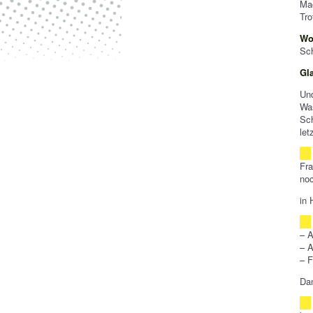
Ma
Tro
Wo
Sch
Gl
Un
Wa
Sch
let
Fra
noc
in 
– A
– 
– F
Dam