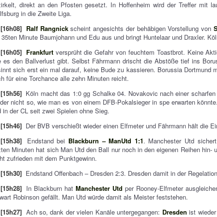
irkelt, direkt an den Pfosten gesetzt. In Hoffenheim wird der Treffer mit l
fsburg in die Zweite Liga.
[16h08]
Ralf Rangnick
scheint angesichts der behäbigen Vorstellung von
S
 35ten Minute Baumjohann und Edu aus und bringt Huntelaar und Draxler. Köln
[16h05]
Frankfurt
versprüht die Gefahr von feuchtem Toastbrot. Keine Akti
 es den Ballverlust gibt. Selbst Fährmann drischt die Abstöße tief ins Bor
innt sich erst ein mal darauf, keine Bude zu kassieren. Borussia Dortmund
h für eine Torchance alle zehn Minuten reicht.
[15h56]
Köln macht das 1:0 gg Schalke 04. Novakovic nach einer scharfen
der nicht so, wie man es von einem DFB-Pokalsieger in spe erwarten könnt
 in der CL seit zwei Spielen ohne Sieg.
[15h46]
Der BVB verschießt wieder einen Elfmeter und Fährmann hält die Ei
[15h38]
Endstand bei
Blackburn – ManUtd 1:1
. Manchester Utd sichert
zten Minuten hat sich Man Utd den Ball nur noch in den eigenen Reihen hin-
ht zufrieden mit dem Punktgewinn.
[15h30]
Endstand Offenbach – Dresden 2:3. Dresden damit in der Regelation 
[15h28]
In Blackburn hat
Manchester Utd
per Rooney-Elfmeter ausgleiche
wart Robinson gefällt. Man Utd würde damit als Meister feststehen.
[15h27]
Ach so, dank der vielen Kanäle untergegangen:
Dresden
ist wieder