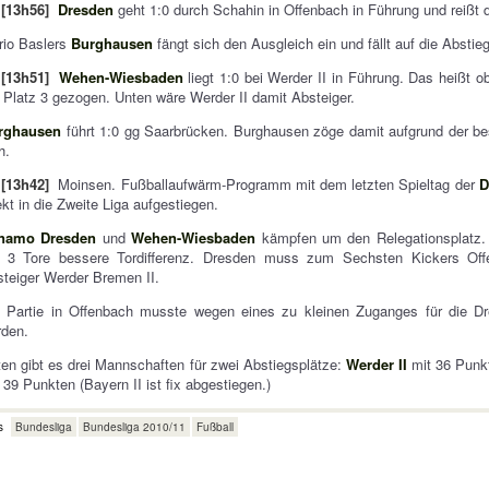
[13h56]
Dresden
geht 1:0 durch Schahin in Offenbach in Führung und reißt d
rio Baslers
Burghausen
fängt sich den Ausgleich ein und fällt auf die Abstie
[13h51]
Wehen-Wiesbaden
liegt 1:0 bei Werder II in Führung. Das heißt
 Platz 3 gezogen. Unten wäre Werder II damit Absteiger.
rghausen
führt 1:0 gg Saarbrücken. Burghausen zöge damit aufgrund der bess
h.
[13h42]
Moinsen. Fußballaufwärm-Programm mit dem letzten Spieltag der
D
ekt in die Zweite Liga aufgestiegen.
namo Dresden
und
Wehen-Wiesbaden
kämpfen um den Relegationsplatz. 
 3 Tore bessere Tordifferenz. Dresden muss zum Sechsten Kickers Of
teiger Werder Bremen II.
e Partie in Offenbach musste wegen eines zu kleinen Zuganges für die Dr
rden.
en gibt es drei Mannschaften für zwei Abstiegsplätze:
Werder II
mit 36 Punk
 39 Punkten (Bayern II ist fix abgestiegen.)
s
Bundesliga
Bundesliga 2010/11
Fußball