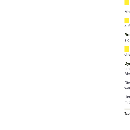
Ma
auf
Bu
sic
dir
Dy
um
Abs
Di
we
Unt
mit
Tag