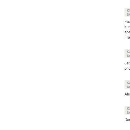
K
SA
Feu
kur
abe
Fra
K
SA
Jet
pri
K
SA
Als
K
SA
Das