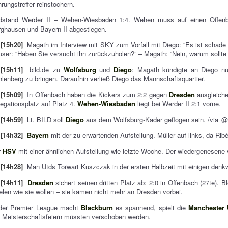
rungstreffer reinstochern.
dstand Werder II – Wehen-Wiesbaden 1:4. Wehen muss auf einen Offenba
ghausen und Bayern II abgestiegen.
[15h20]
Magath im Interview mit SKY zum Vorfall mit Diego: “Es ist schade 
ser: “Haben Sie versucht ihn zurückzuholen?” – Magath: “Nein, warum sollte 
[15h11]
bild.de
zu
Wolfsburg
und
Diego
: Magath kündigte an Diego nu
lenberg zu bringen. Daraufhin verließ Diego das Mannschaftsquartier.
[15h09]
In Offenbach haben die Kickers zum 2:2 gegen
Dresden
ausgleiche
egationsplatz auf Platz 4.
Wehen-Wiesbaden
liegt bei Werder II 2:1 vorne.
[14h59]
Lt. BILD soll
Diego
aus dem Wolfsburg-Kader geflogen sein. /via
@
[14h32]
Bayern
mit der zu erwartenden Aufstellung. Müller auf links, da Ribé
r
HSV
mit einer ähnlichen Aufstellung wie letzte Woche. Der wiedergenesene 
[14h28]
Man Utds Torwart Kuszczak in der ersten Halbzeit mit einigen denk
[14h11]
Dresden
sichert seinen dritten Platz ab: 2:0 in Offenbach (27te).
elen wie sie wollen – sie kämen nicht mehr an Dresden vorbei.
 der Premier League macht
Blackburn
es spannend, spielt die
Manchester 
 Meisterschaftsfeiern müssten verschoben werden.