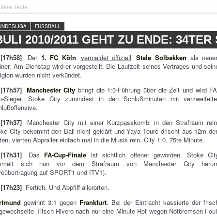
ltere Texte
UNDESLIGA
FUSSBALL
BULI 2010/2011 GEHT ZU ENDE: 34TER
[17h58]
Der
1. FC Köln
vermeldet offiziell
Stale Solbakken
als neue
iner. Am Dienstag wird er vorgestellt. Die Laufzeit seines Vertrages und sein
igion wurden nicht verkündet.
[17h57]
Manchester City
bringt die 1:0-Führung über die Zeit und wird FA
p-Sieger. Stoke City zumindest in den Schlußminuten mit verzweifelte
lußoffensive.
[17h37]
Manchester City mit einer Kurzpasskombi in den Strafraum rein
ke City bekommt den Ball nicht geklärt und Yaya Touré drischt aus 12m de
tten, vierten Abpraller einfach mal in die Musik rein. City 1:0, 75te Minute.
[17h31]
Das
FA-Cup-Finale
ist sichtlich offener geworden. Stoke Cit
mmelt sich nun vor dem Strafraum von Manchester City heru
veübertragung auf SPORT1 und ITV1).
[17h23]
Fertich. Und Abpfiff allerorten.
rtmund
gewinnt 3:1 gegen
Frankfurt
. Bei der Eintracht kassierte der frisc
gewechselte Titsch Rivero nach nur eine Minute Rot wegen Notbremsen-Foul