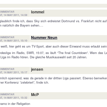
lommel
OMMENTAR
T, 14 MAY 2011, 14:59
laublich finde ich, dass Sky sich erdreistet Dortmund vs. Frankfurt nicht a
 natürlich die Bayern sehen….
Nummer Neun
OMMENTAR
T, 14 MAY 2011, 15:10
 weiß, hier geht es um TV-Sport, aber auch dieser Einwand muss erlaubt sein
desliga im Radio, SWR, 15:07, es läuft “The final Countdown”. Wem das Leb
 Liga im Radio hören. Die gleiche Musikauswahl seit 20 Jahren.
jensen
OMMENTAR
T, 14 MAY 2011, 15:17
mlich spannend, was da gerade in der dritten Liga passiert. Ebenso bemerke
ner Konferenz “zelebriert”, finde ich.
McP
OMMENTAR
T, 14 MAY 2011, 15:32
amo in der Religation