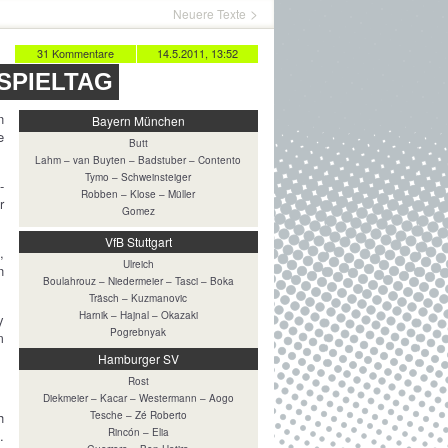
Neuere Texte
31 Kommentare
14.5.2011, 13:52
 SPIELTAG
n
Bayern München
e
Butt
Lahm – van Buyten – Badstuber – Contento
Tymo – Schweinsteiger
-
Robben – Klose – Müller
r
Gomez
VfB Stuttgart
,
Ulreich
n
Boulahrouz – Niedermeier – Tasci – Boka
Träsch – Kuzmanovic
Harnik – Hajnal – Okazaki
y
Pogrebnyak
m
Hamburger SV
Rost
Diekmeier – Kacar – Westermann – Aogo
h
Tesche – Zé Roberto
Rincón – Elia
.