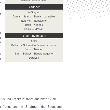
Guerrero – Ben-Hatira
.
Gladbach
terStegen
r
Daems – Stranzl – Dante – Jantschke
Nordtveit – Neustadter
Reus – Arrango
Hanke – Idrissou
t
Bayer Leverkusen
e
Adler
s
Balitsch – Schwaab – Reinartz – Kadlec
Vidal – Bender
n
Sam – Ballack – Renato Augusto
r
Derdiyok
16 und Frankfurt steigt auf Platz 17 ab.
 frühestens im Strafraum die Situationen