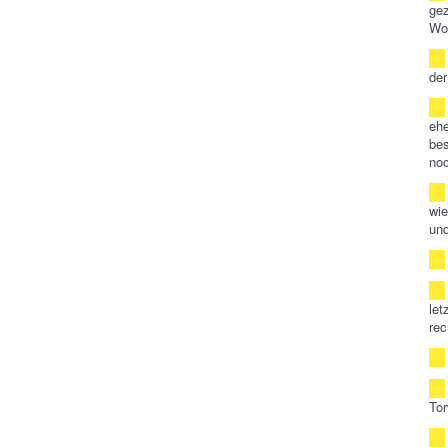
gez
Wol
der
ehe
bes
noc
wie
und
let
rec
Tor