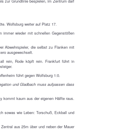
s zur Grundlinie bespielen, im Zentrum darf
e. Wolfsburg weiter auf Platz 17.
hen immer wieder mit schnellen Gegenstößen
ei Abwehrspieler, die selbst zu Flanken mit
cero ausgewechselt.
l rein, Rode köpft rein. Frankfurt führt in
steiger.
offenheim führt gegen Wolfsburg 1:0.
Relegation und Gladbach muss aufpassen dass
City kommt kaum aus der eigenen Hälfte raus.
och sowas wie Leben: Torschuß, Eckball und
 Zentral aus 25m über und neben der Mauer