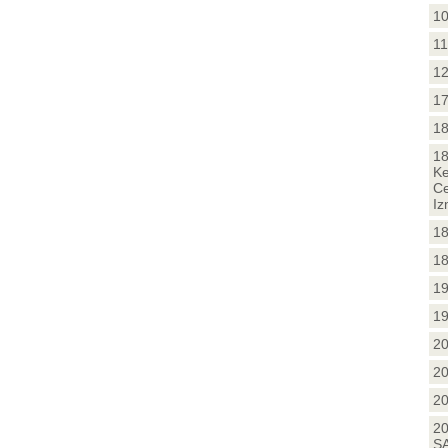
10
11
12
17
18
18
Ke
Ce
Iz
18
18
19
19
20
20
20
20
SA