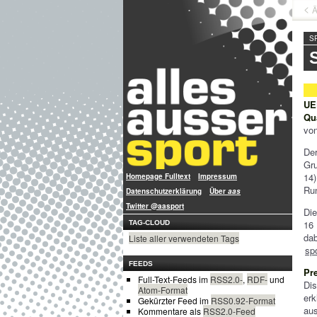
Ä
S
UE
Qu
von
De
Gr
14)
Homepage Fulltext
Impressum
Run
Datenschutzerklärung
Über
aas
Twitter @aasport
Die
16 
TAG-CLOUD
dab
Liste aller verwendeten Tags
sp
FEEDS
Pr
Full-Text-Feeds im
RSS2.0-
,
RDF-
und
Di
Atom-Format
erk
Gekürzter Feed im
RSS0.92-Format
au
Kommentare als
RSS2.0-Feed