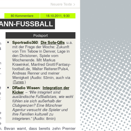
Neuere Texte
80 Kommentare
18.10.2011, 9:30
ANN-FUSSBALL
Podsport
Sportradio360
:
Die Sofa-QBs
u.a.
n
mit der Frage der Woche: Zukunft
4
von Tim Tebow in Denver, Lage in
den Divisionen, Spiele vom
Wochenende. Mit Markus
n
Krawinkel, Manfred Groitl/Fantasy-
=
football.de, Walter Reiterer/Puls4,
Andreas Renner und meiner
-
Wenigkeit (Audio: 53min, auch via
iTunes
)
t
DRadio Wissen
:
Integration der
Kicker
–
“Wie integriert sind
s
ausländische Fußballstars, wie wohl
:
fühlen sie sich außerhalb der
Clubgrenzen? Eine Münchner
Agentur versucht die Spieler und
e
ihre Familien kulturell zu
n
integrieren.”
(Audio: 8min)
e
n. Bevan warnt, dass bereits zehn Premier