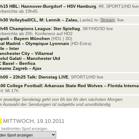
0h15 HBL: Hannover-Burgdorf – HSV Hamburg
, #8, SPORT1/HD live
rberichte ab 19h45
h30 Volleyball/CL, M: Lennik – Zalau,
Laola1.tv-
Stream
live
h45 Champions League: 3ter Spieltag
, SKY/HD/3D live
rberichte ab 20h. Konferenz auf HD2
apoli – Bayern München
(HD1 | 3D)
al Madrid – Olympique Lyonnais
(HD-Extra)
lle – Inter
nchester City – Villarreal
elul Galati – Manchester Utd
 Basel – Benfica
namo Zagreb – Ajax
h00 – 23h25 Talk: Dienstag LIVE
, SPORT1/HD live
00 College Football: Arkansas State Red Wolves – Florida Intern
l: Mi 17h
r jeweilige Sendetag geht von 6h bis 6h den nächsten Morgen
e Auswahl der Sendungen ist subjektiv und unvollständig
MITTWOCH, 19.10.2011
 bestimmten Sport anzeigen