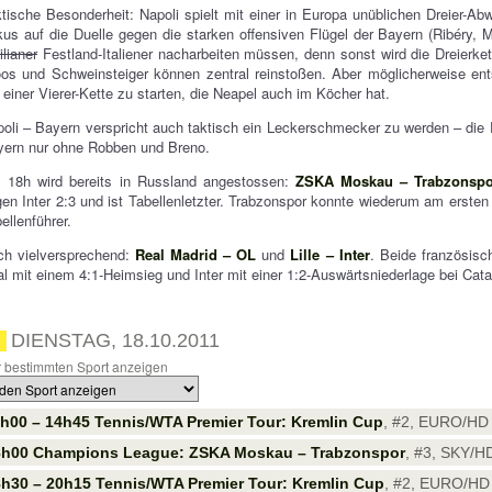
tische Besonderheit: Napoli spielt mit einer in Europa unüblichen Dreier-Abw
us auf die Duelle gegen die starken offensiven Flügel der Bayern (Ribéry, Mü
ilianer
Festland-Italiener nacharbeiten müssen, denn sonst wird die Dreierk
os und Schweinsteiger können zentral reinstoßen. Aber möglicherweise ents
 einer Vierer-Kette zu starten, die Neapel auch im Köcher hat.
oli – Bayern verspricht auch taktisch ein Leckerschmecker zu werden – die P
yern nur ohne Robben und Breno.
 18h wird bereits in Russland angestossen:
ZSKA Moskau – Trabzonspo
en Inter 2:3 und ist Tabellenletzter. Trabzonspor konnte wiederum am ersten 
ellenführer.
ch vielversprechend:
Real Madrid – OL
und
Lille – Inter
. Beide französis
l mit einem 4:1-Heimsieg und Inter mit einer 1:2-Auswärtsniederlage bei Cata
DIENSTAG, 18.10.2011
 bestimmten Sport anzeigen
h00 – 14h45 Tennis/WTA Premier Tour: Kremlin Cup
, #2, EURO/HD 
8h00 Champions League: ZSKA Moskau – Trabzonspor
, #3, SKY/HD
h30 – 20h15 Tennis/WTA Premier Tour: Kremlin Cup
, #2, EURO/HD 