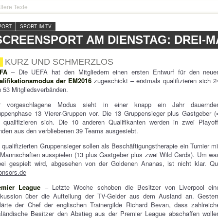
ltere Texte
PORT
SPORT IM TV
SCREENSPORT AM DIENSTAG: DREI-M
KURZ UND SCHMERZLOS
FA
– Die UEFA hat den Mitgliedern einen ersten Entwurf für den neue
alifikationsmodus der EM2016
zugeschickt – erstmals qualifizieren sich 2
 53 Mitgliedsverbänden.
r vorgeschlagene Modus sieht in einer knapp ein Jahr dauernde
uppenphase 13 Vierer-Gruppen vor. Die 13 Gruppensieger plus Gastgeber (
 qualifizieren sich. Die 10 anderen Qualifikanten werden in zwei Playoff
den aus den verbliebenen 39 Teams ausgesiebt.
 qualifizierten Gruppensieger sollen als Beschäftigungstherapie ein Turnier mi
Mannschaften ausspielen (13 plus Gastgeber plus zwei Wild Cards). Um wa
ei gespielt wird, abgesehen von der Goldenen Ananas, ist nicht klar. Qu
onsors.de
emier League
– Letzte Woche schoben die Besitzer von Liverpool ein
skussion über die Aufteilung der TV-Gelder aus dem Ausland an. Gester
lärte der Chef der englischen Trainergilde Richard Bevan, dass zahlreich
sländische Besitzer den Abstieg aus der Premier League abschaffen wolle