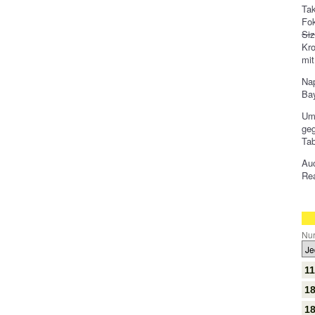
Tak
Fok
Siz
Kro
mit
Nap
Ba
Um
geg
Tab
Au
Rea
Nur
11
1
18