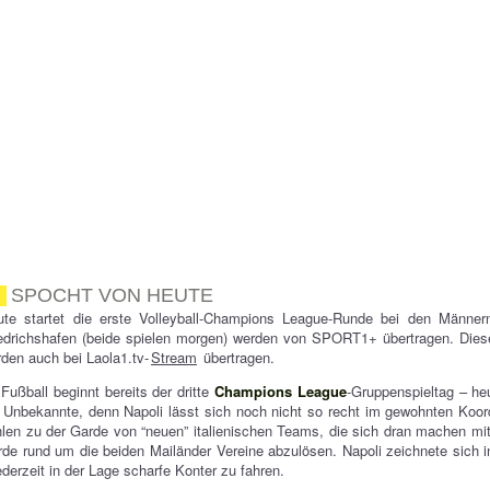
SPOCHT VON HEUTE
ute startet die erste Volleyball-Champions League-Runde bei den Männe
edrichshafen (beide spielen morgen) werden von SPORT1+ übertragen. Dies
den auch bei Laola1.tv-
Stream
übertragen.
Fußball beginnt bereits der dritte
Champions League
-Gruppenspieltag – he
 Unbekannte, denn Napoli lässt sich noch nicht so recht im gewohnten Koor
len zu der Garde von “neuen” italienischen Teams, die sich dran machen mit 
de rund um die beiden Mailänder Vereine abzulösen. Napoli zeichnete sich i
ederzeit in der Lage scharfe Konter zu fahren.