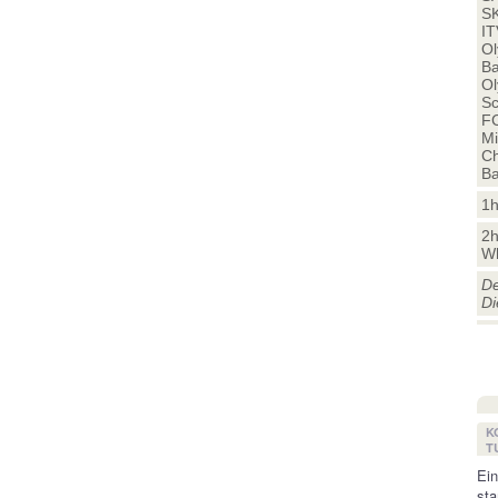
SK
IT
Ol
Ba
Ol
Sc
FC
Mi
Ch
Ba
1h
2h
Wh
De
Di
K
T
Ein
sta