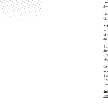
Le
Zwe
Geg
Qu
KH
sch
ein
Jou
Eu
Jah
Spi
abe
Co
le
Sy
Ba
Dar
Jal
Net