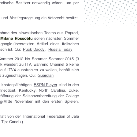
ändische Besitzer notwendig wären, um per
 und Abstiegsregelung ein Vetorecht besitzt.
fnahme des slowakischen Teams aus Poprad,
:
Milano Rossoblu
sollen nächsten Sommer
oogle-übersetzten Artikel eines italischen
isch ist. Qu:
Puck Daddy
,
Russia Today
e Sommer 2012 bis Sommer Sommer 2015 (3
ck wandert zu ITV, während Channel 5 keine
auf ITV4 ausstrahlen zu wollen, behält sich
PN zugeschlagen. Qu:
Guardian
 kostenpflichtigen
ESPN-Player
sind in den
necticut, Kentucky, North Carolina, Duke,
röffnung der Saisonvorbereitung der College
ng/Mitte November mit den ersten Spielen.
haft von der
International Federation of Jala
-Tip: Canal+)