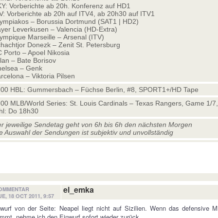
Y: Vorberichte ab 20h. Konferenz auf HD1
V: Vorberichte ab 20h auf ITV4, ab 20h30 auf ITV1
ympiakos – Borussia Dortmund (SAT1 | HD2)
yer Leverkusen – Valencia (HD-Extra)
ympique Marseille – Arsenal (ITV)
hachtjor Donezk – Zenit St. Petersburg
 Porto – Apoel Nikosia
lan – Bate Borisov
elsea – Genk
rcelona – Viktoria Pilsen
00 HBL: Gummersbach – Füchse Berlin, #8, SPORT1+/HD Tape
00 MLB/World Series: St. Louis Cardinals – Texas Rangers, Game 1/7
l: Do 18h30
r jeweilige Sendetag geht von 6h bis 6h den nächsten Morgen
e Auswahl der Sendungen ist subjektiv und unvollständig
el_emka
OMMENTAR
UE, 18 OCT 2011, 9:57
wurf von der Seite: Neapel liegt nicht auf Sizilien. Wenn das defensive Mit
mmt, nehme ich den Einwurf sofort wieder zurück…