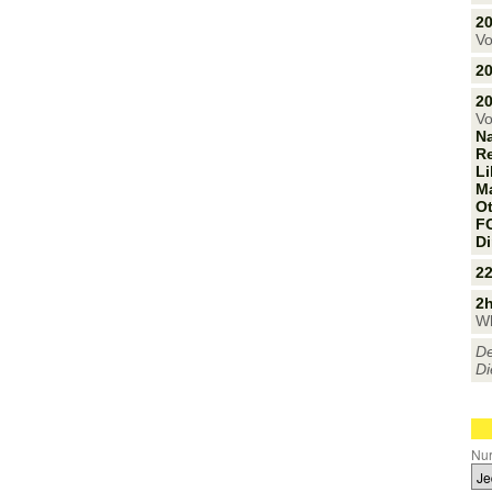
2
Vo
20
20
Vo
N
Re
Li
Ma
Ot
FC
Di
22
2h
Wh
De
Di
Nur