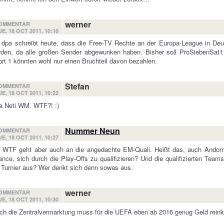
werner
OMMENTAR
UE, 18 OCT 2011, 10:10
 dpa schreibt heute, dass die Free-TV Rechte an der Europa-League in Deu
den, da alle großen Sender abgewunken haben. Bisher soll ProSiebenSat1 
rt 1 könnten wohl nur einen Bruchteil davon bezahlen.
Stefan
OMMENTAR
UE, 18 OCT 2011, 10:22
a Neti WM. WTF?! :)
Nummer Neun
OMMENTAR
UE, 18 OCT 2011, 10:27
n WTF geht aber auch an die angedachte EM-Quali. Heißt das, auch Andorr
nce, sich durch die Play-Offs zu qualifizieren? Und die qualifizierten Tea
 Turnier aus? Wer denkt sich denn sowas aus.
werner
OMMENTAR
UE, 18 OCT 2011, 10:30
ch die Zentralvermarktung muss für die UEFA eben ab 2016 genug Geld rei