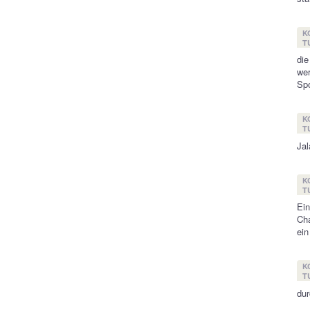
K
T
die
wer
Spo
K
T
Jal
K
T
Ei
Cha
ein
K
T
dur