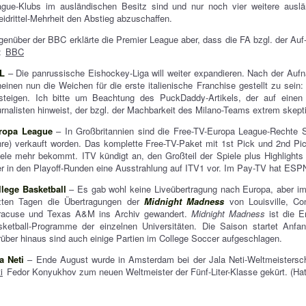
ague-Klubs im ausländischen Besitz sind und nur noch vier weitere ausl
idrittel-Mehrheit den Abstieg abzuschaffen.
enüber der BBC erklärte die Premier League aber, dass die FA bzgl. der Auf-
:
BBC
L
– Die panrussische Eishockey-Liga will weiter expandieren. Nach der Au
einen nun die Weichen für die erste italienische Franchise gestellt zu sein
steigen. Ich bitte um Beachtung des PuckDaddy-Artikels, der auf einen g
rnalisten hinweist, der bzgl. der Machbarkeit des Milano-Teams extrem skept
ropa League
– In Großbritannien sind die Free-TV-Europa League-Recht
re) verkauft worden. Das komplette Free-TV-Paket mit 1st Pick und 2nd Pi
ele mehr bekommt. ITV kündigt an, den Großteil der Spiele plus Highlights 
r in den Playoff-Runden eine Ausstrahlung auf ITV1 vor. Im Pay-TV hat ES
llege Basketball
– Es gab wohl keine Liveübertragung nach Europa, aber im
tzten Tagen die Übertragungen der
Midnight Madness
von Louisville, Con
racuse und Texas A&M ins Archiv gewandert.
Midnight Madness
ist die E
sketball-Programme der einzelnen Universitäten. Die Saison startet Anfa
über hinaus sind auch einige Partien im College Soccer aufgeschlagen.
a Neti
– Ende August wurde in Amsterdam bei der Jala Neti-Weltmeistersc
i
Fedor Konyukhov zum neuen Weltmeister der Fünf-Liter-Klasse gekürt. (Hat