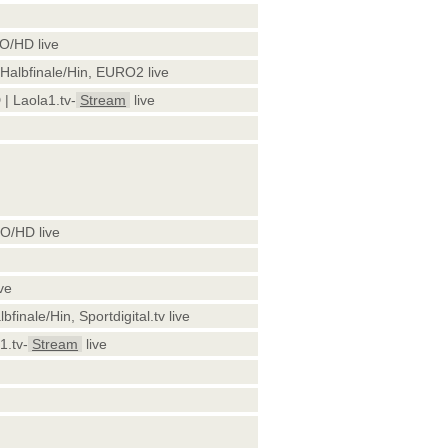
O/HD live
albfinale/Hin, EURO2 live
| Laola1.tv-
Stream
live
O/HD live
ve
nale/Hin, Sportdigital.tv live
1.tv-
Stream
live