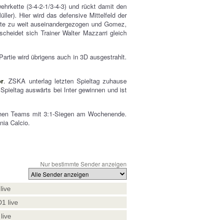
ehrkette (3-4-2-1/3-4-3) und rückt damit den
ller). Hier wird das defensive Mittelfeld der
ette zu weit auseinandergezogen und Gomez,
cheidet sich Trainer Walter Mazzarri gleich
artie wird übrigens auch in 3D ausgestrahlt.
r
. ZSKA unterlag letzten Spieltag zuhause
Spieltag auswärts bei Inter gewinnen und ist
chen Teams mit 3:1-Siegen am Wochenende.
nia Calcio.
Nur bestimmte Sender anzeigen
live
1 live
live