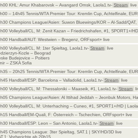
h00 KHL: Amur Khabarovsk – Avangard Omsk, Laola1.tv-
Stream
live
h00 – 14h45 Tennis/WTA Premier Tour: Kremlin Cup, Achtelfinale, EUR
h30 Champions League/Asien: Suwon Bluewings/KOR – Al-Sadd/QAT, H
h00 Volleyball/CL, M: Zenit Kazan – Friedrichshafen, #1, SPORT1+/HD 
h00 Handball/AUT: Westwien – Bregenz, ORFsport+ live
h00 Volleyball/CL, M: 1ter Spieltag, Laola1.tv-
Stream
live
dzierzyn-Kozle – Beograd
ske Budejovice – Poitiers
mir – ZSKA Sofia
h35 – 20h25 Tennis/WTA Premier Tour: Kremlin Cup, Achtelfinale, EUR
h45 Handball/ESP: Barcelona – Valladolid, Laola1.tv-
Stream
live
h00 Volleyball/CL, M: Thessaloniki – Maaseik, #1, Laola1.tv-
Stream
li
h05 Champions League/Asien: Al Ittihad Jeddah – Jeonbuk Motors, Halbfi
h00 Volleyball/CL, M: Unterhaching – Cuneo, #1, SPORT1+/HD | Laola
h15 Handball/EM-Quali, F: Österreich – Tschechien, ORFsport+ live
h30 Handball/ESP: Leon – San Antonio, Laola1.tv-
Stream
live
h45 Champions League: 3ter Spieltag, SAT.1 | SKY/HD/3D live
T.1: Vorberichte ab 20h15