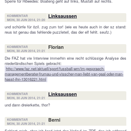
Sperre für Höwedes: Boateng geht auf links, Mustafi auf rechts.
Linksaussen
KOMMENTAR
MON, 30 JUN 2014, 21:20
und schürrle für özil. zug zum tor! (wie es heute auch in der sz stand:
reus ist genau das fehlende puzzleteil, das der elf fehlt. seufz.)
Florian
KOMMENTAR
MON, 30 JUN 2014, 21:21
Die FAZ hat vie Interview immerhin eine recht schlüssige Analyse des
niederländischen Spiels gebracht:
http://www.faz.net/aktuell/sport/fussball-wm/im-gespraech-
managementberater-frumau-und-visscher-man-liebt-van-gaal-oder-man-
hasst-ihn-13016221.html
Linksaussen
KOMMENTAR
MON, 30 JUN 2014, 21:21
und dann dreierkette, thor?
Berni
KOMMENTAR
MON, 30 JUN 2014, 21:21
Schlagt mich, aber ich fand jetzt den Vorlauf im ZDF, den ich während