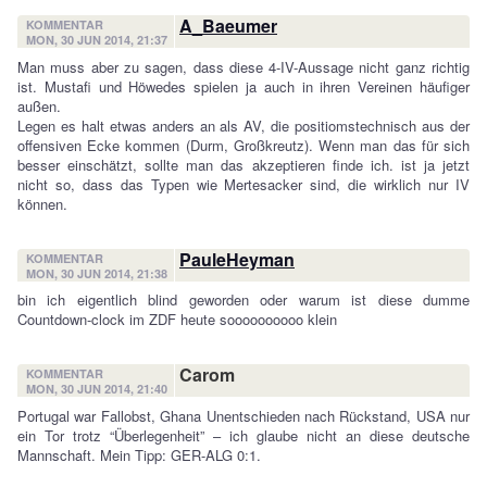
A_Baeumer
KOMMENTAR
MON, 30 JUN 2014, 21:37
Man muss aber zu sagen, dass diese 4-IV-Aussage nicht ganz richtig
ist. Mustafi und Höwedes spielen ja auch in ihren Vereinen häufiger
außen.
Legen es halt etwas anders an als AV, die positiomstechnisch aus der
offensiven Ecke kommen (Durm, Großkreutz). Wenn man das für sich
besser einschätzt, sollte man das akzeptieren finde ich. ist ja jetzt
nicht so, dass das Typen wie Mertesacker sind, die wirklich nur IV
können.
PauleHeyman
KOMMENTAR
MON, 30 JUN 2014, 21:38
bin ich eigentlich blind geworden oder warum ist diese dumme
Countdown-clock im ZDF heute soooooooooo klein
Carom
KOMMENTAR
MON, 30 JUN 2014, 21:40
Portugal war Fallobst, Ghana Unentschieden nach Rückstand, USA nur
ein Tor trotz “Überlegenheit” – ich glaube nicht an diese deutsche
Mannschaft. Mein Tipp: GER-ALG 0:1.