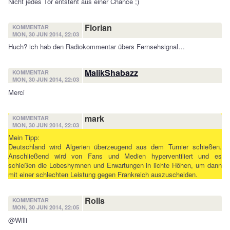
Nicht jedes Tor entsteht aus einer Chance ;)
Florian
KOMMENTAR
MON, 30 JUN 2014, 22:03
Huch? ich hab den Radiokommentar übers Fernsehsignal…
MalikShabazz
KOMMENTAR
MON, 30 JUN 2014, 22:03
Merci
mark
KOMMENTAR
MON, 30 JUN 2014, 22:03
Mein Tipp:
Deutschland wird Algerien überzeugend aus dem Turnier schießen.
Anschließend wird von Fans und Medien hyperventiliert und es
schießen die Lobeshymnen und Erwartungen in lichte Höhen, um dann
mit einer schlechten Leistung gegen Frankreich auszuscheiden.
Rolls
KOMMENTAR
MON, 30 JUN 2014, 22:05
@Willi