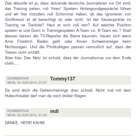
Das absurde ist ja, dass dutzende deutsche Journalisten vor Ort sind,
das Training sehen, mit “ihren” Spielern Hintergrundgespräche führen
und wir hier trotzdem null Schimmer haben, ob das Ignorieren von
Großkreutz et all berechtigt ist oder nicht. Ist der Säulenpinkler im
Training ne Trantüte? Haut er sich voll rein? Auf welcher Position
spielen er und Durm in Trainingsspielen A-Team vs. B-Team etc.? Statt
dessen lassen die TV-Reporter die Beine baumeln, freuen sich wenn
Arne Friedrich Baden geht oder filmen Schweinsteiger beim
Nichtssagen. Und die Printkollegen passen vermutlich auf, dass der
Tresen nicht umfällt.
Aber klar: Das Netz ist schuld, dass der Journalismus vor dem Ende
steht….
Tommy137
KOMMENTAR
MON, 30 JUN 2014, 21:01
Da sind doch die Geheimtrainings dran schuld. Nicht mal mit dem
Hubschrauber darf man da noch drüber fliegen.
mdi
KOMMENTAR
MON, 30 JUN 2014, 21:04
DANKE, HERR KAHN!