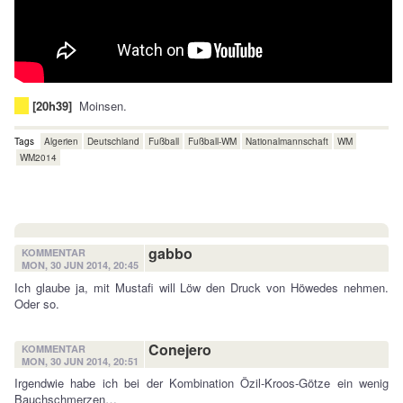
[20h39]
Moinsen.
Tags
Algerien
Deutschland
Fußball
Fußball-WM
Nationalmannschaft
WM
WM2014
gabbo
KOMMENTAR
MON, 30 JUN 2014, 20:45
Ich glaube ja, mit Mustafi will Löw den Druck von Höwedes nehmen.
Oder so.
Conejero
KOMMENTAR
MON, 30 JUN 2014, 20:51
Irgendwie habe ich bei der Kombination Özil-Kroos-Götze ein wenig
Bauchschmerzen…