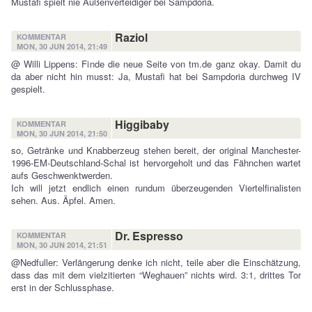
Mustafi spielt nie Außenverteidiger bei Sampdoria.
Raziol
KOMMENTAR
MON, 30 JUN 2014, 21:49
@ Willi Lippens: Finde die neue Seite von tm.de ganz okay. Damit du
da aber nicht hin musst: Ja, Mustafi hat bei Sampdoria durchweg IV
gespielt.
Higgibaby
KOMMENTAR
MON, 30 JUN 2014, 21:50
so, Getränke und Knabberzeug stehen bereit, der original Manchester-
1996-EM-Deutschland-Schal ist hervorgeholt und das Fähnchen wartet
aufs Geschwenktwerden.
Ich will jetzt endlich einen rundum überzeugenden Viertelfinalisten
sehen. Aus. Äpfel. Amen.
Dr. Espresso
KOMMENTAR
MON, 30 JUN 2014, 21:51
@Nedfuller: Verlängerung denke ich nicht, teile aber die Einschätzung,
dass das mit dem vielzitierten “Weghauen” nichts wird. 3:1, drittes Tor
erst in der Schlussphase.