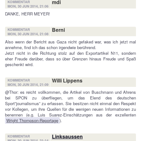
mdi
KOMMENTAR
MON, 30 JUN 2014, 21:06
DANKE, HERR MEYER!
Berni
KOMMENTAR
MON, 30 JUN 2014, 21:08
Also wenn der Bericht aus Gaza nicht gefaked war, was ich jetzt mal
annehme, find ich das schon irgendwie berührend.
Jetzt nicht in die Richtung stolz auf den Exportartikel N11, sondern
eher Freude darüber, dass so über Grenzen hinaus Freude und Spaß
geschenkt wird.
Willi Lippens
KOMMENTAR
MON, 30 JUN 2014, 21:09
@Thor: es reicht vollkommen, die Artikel von Buschmann und Ahrens
bei SPON zu überfliegen, um das Elend des deutschen
Sport”journalismus” zu erfassen. Sie besitzen nicht einmal den Respekt
vor Kollegen, um ihre Quellen für die wenigen neuen Informationen zu
benennen (e.g. Luis Suarez-Einschätzungen aus der exzellenten
Wright Thompson-Reportage
).
Linksaussen
KOMMENTAR
MON, 30 JUN 2014, 21:14