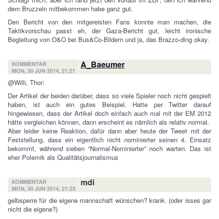
dem Bruzzeln mitbekommen habe ganz gut.
Den Bericht von den mitgereisten Fans konnte man machen, die
Taktikvorschau passt eh, der Gaza-Bericht gut, leicht ironische
Begleitung von O&O bei Bus&Co-Bildern und ja, das Brazzo-ding okay.
A_Baeumer
KOMMENTAR
MON, 30 JUN 2014, 21:21
@Willi, Thor:
Der Artikel der beiden darüber, dass so viele Spieler noch nicht gespielt
haben, ist auch ein gutes Beispiel. Hatte per Twitter darauf
hingewiesen, dass der Artikel doch einfach auch mal mit der EM 2012
hätte vergleichen können, dann erscheint es nämlich als relativ normal.
Aber leider keine Reaktion, dafür dann aber heute der Tweet mit der
Feststellung, dass ein eigentlich nicht nominierter seinen 4. Einsatz
bekommt, während sieben “Normal-Nominierter” noch warten. Das ist
eher Polemik als Qualitätsjournalismus
mdi
KOMMENTAR
MON, 30 JUN 2014, 21:23
gelbsperre für die eigene mannschaft wünschen? krank. (oder isses gar
nicht die eigene?)