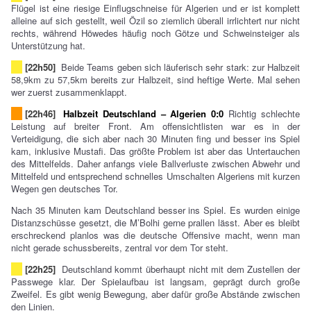
Flügel ist eine riesige Einflugschneise für Algerien und er ist komplett
alleine auf sich gestellt, weil Özil so ziemlich überall irrlichtert nur nicht
rechts, während Höwedes häufig noch Götze und Schweinsteiger als
Unterstützung hat.
[22h50]
Beide Teams geben sich läuferisch sehr stark: zur Halbzeit
58,9km zu 57,5km bereits zur Halbzeit, sind heftige Werte. Mal sehen
wer zuerst zusammenklappt.
[22h46]
Halbzeit Deutschland – Algerien 0:0
Richtig schlechte
Leistung auf breiter Front. Am offensichtlisten war es in der
Verteidigung, die sich aber nach 30 Minuten fing und besser ins Spiel
kam, inklusive Mustafi. Das größte Problem ist aber das Untertauchen
des Mittelfelds. Daher anfangs viele Ballverluste zwischen Abwehr und
Mittelfeld und entsprechend schnelles Umschalten Algeriens mit kurzen
Wegen gen deutsches Tor.
Nach 35 Minuten kam Deutschland besser ins Spiel. Es wurden einige
Distanzschüsse gesetzt, die M’Bolhi gerne prallen lässt. Aber es bleibt
erschreckend planlos was die deutsche Offensive macht, wenn man
nicht gerade schussbereits, zentral vor dem Tor steht.
[22h25]
Deutschland kommt überhaupt nicht mit dem Zustellen der
Passwege klar. Der Spielaufbau ist langsam, geprägt durch große
Zweifel. Es gibt wenig Bewegung, aber dafür große Abstände zwischen
den Linien.