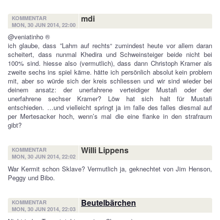
mdi
KOMMENTAR
MON, 30 JUN 2014, 22:00
@veniatinho ®
ich glaube, dass ”Lahm auf rechts“ zumindest heute vor allem daran
scheitert, dass nunmal Khedira und Schweinsteiger beide nicht bei
100% sind. hiesse also (vermutlich), dass dann Christoph Kramer als
zweite sechs ins spiel käme. hätte ich persönlich absolut kein problem
mit, aber so würde sich der kreis schliessen und wir sind wieder bei
deinem ansatz: der unerfahrene verteidiger Mustafi oder der
unerfahrene sechser Kramer? Löw hat sich halt für Mustafi
entschieden. …und vielleicht springt ja im falle des falles diesmal auf
per Mertesacker hoch, wenn’s mal die eine flanke in den strafraum
gibt?
Willi Lippens
KOMMENTAR
MON, 30 JUN 2014, 22:02
War Kermit schon Sklave? Vermutlich ja, geknechtet von Jim Henson,
Peggy und Bibo.
Beutelbärchen
KOMMENTAR
MON, 30 JUN 2014, 22:03