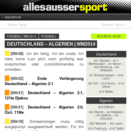
NAVIGATION
Ältere Texte
Neuere Texte
30.6.2014, 20:43
FUSSBALL WM 2014
FUSSBALL
DEUTSCHLAND – ALGERIEN | WM2014
[00h38]
Ich bin fertig. Ich bin müde. Ich
Deutschland
habe keine Lust jetzt noch großartig was
#21 Mustafi – #17
analytisches oder zurückblickendes zu
Mertesacker – #1 Neuer –
#20 Boateng – #4
schreiben.
Höwedes
#7 Schweinsteiger – #16
[00h32]
Ende Verlängerung
Lahm
Deutschland – Algerien 2:1
#8 Özil – #18 Kroos – #19
Götze
#13 Müller
[00h31]
Deutschland – Algerien 2:1,
121te Djabou
Algerien
[00h31]
Deutschland – Algerien 2:0,
#23 M’Bolhi
Özil, 119te
#20 Mandi – #4 Belkalem
– #5 Halliche – #3
Ghoulam
[00h18]
Schweinsteiger muss völlig
#22 Mostefa – #8 Lacen
ausgepumpt ausgewechselt werden. Für ihn
#10 Feghouli – #19 Taider