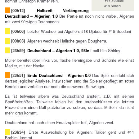
kommt Christoph Kramer rein.
– #15 Soudani
#13 Slimani
[00h12]
Halbzeit Verlängerung
Deutschland – Algerien 1:0
Die Partie ist noch nicht vorbei. Algerien
mit zwei 90%igen Torchancen.
[00h06]
Letzter Wechsel bei Algerien: #18 Djabou für #15 Soudani
[00h03]
Algerien wechselt Halliche gegen Bougherra.
[23h59]
Deutschland – Algerien 1:0, 93te
I call him Shirley!
Müller bereitet über links vor, flache Hereingabe und Schürrle wie einst
Madjer, mit der Hacke.
[23h51]
Ende Deutschland – Algerien 0:0
Das Spiel entzieht sich
derzeit jeglicher Analyse. Inzwischen sind die Spieler gepflegt im roten
Bereich und verteilen nur noch die schweren Schwinger.
Es ist teilweise albern was Deutschland anstellt, z.B. mit seinen
Spaßfreistößen. Teilweise fehlen bei den torabschlüssen die letzten
Prozent um einen Ball platzierter zu setzen, so dass M’Bolhi da nicht
mehr dran kommt.
Deutschland hat noch einen Ersatzspieler frei, Algerien zwei.
[23h34]
Erste Auswechslung bei Algerien: Taider geht und #11
Brahimi kommt.