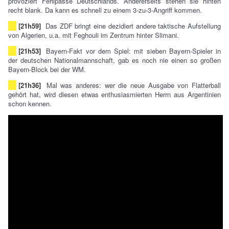
provoziert Fehlpässe Deutschlands. Andererseits stehen sie hinten
recht blank. Da kann es schnell zu einem 3-zu-3-Angriff kommen.
[21h59]
Das ZDF bringt eine dezidiert andere taktische Aufstellung
von Algerien, u.a. mit Feghouli im Zentrum hinter Slimani.
[21h53]
Bayern-Fakt vor dem Spiel: mit sieben Bayern-Spieler in
der deutschen Nationalmannschaft, gab es noch nie einen so großen
Bayern-Block bei der WM.
[21h36]
Mal was anderes: wer die neue Ausgabe von Flatterball
gehört hat, wird diesen etwas enthusiasmierten Herrn aus Argentinien
schon kennen.