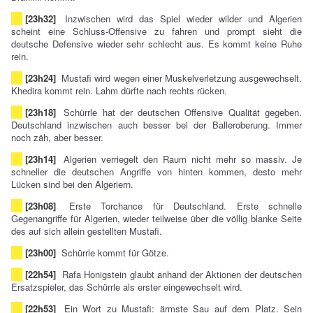
[23h32]
Inzwischen wird das Spiel wieder wilder und Algerien
scheint eine Schluss-Offensive zu fahren und prompt sieht die
deutsche Defensive wieder sehr schlecht aus. Es kommt keine Ruhe
rein.
[23h24]
Mustafi wird wegen einer Muskelverletzung ausgewechselt.
Khedira kommt rein. Lahm dürfte nach rechts rücken.
[23h18]
Schürrle hat der deutschen Offensive Qualität gegeben.
Deutschland inzwischen auch besser bei der Balleroberung. Immer
noch zäh, aber besser.
[23h14]
Algerien verriegelt den Raum nicht mehr so massiv. Je
schneller die deutschen Angriffe von hinten kommen, desto mehr
Lücken sind bei den Algeriern.
[23h08]
Erste Torchance für Deutschland. Erste schnelle
Gegenangriffe für Algerien, wieder teilweise über die völlig blanke Seite
des auf sich allein gestellten Mustafi.
[23h00]
Schürrle kommt für Götze.
[22h54]
Rafa Honigstein glaubt anhand der Aktionen der deutschen
Ersatzspieler, das Schürrle als erster eingewechselt wird.
[22h53]
Ein Wort zu Mustafi: ärmste Sau auf dem Platz. Sein