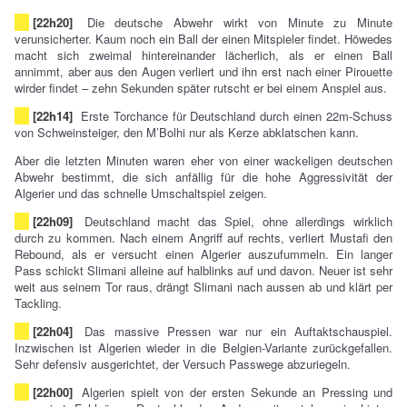
[22h20]
Die deutsche Abwehr wirkt von Minute zu Minute
verunsicherter. Kaum noch ein Ball der einen Mitspieler findet. Höwedes
macht sich zweimal hintereinander lächerlich, als er einen Ball
annimmt, aber aus den Augen verliert und ihn erst nach einer Pirouette
wirder findet – zehn Sekunden später rutscht er bei einem Anspiel aus.
[22h14]
Erste Torchance für Deutschland durch einen 22m-Schuss
von Schweinsteiger, den M’Bolhi nur als Kerze abklatschen kann.
Aber die letzten Minuten waren eher von einer wackeligen deutschen
Abwehr bestimmt, die sich anfällig für die hohe Aggressivität der
Algerier und das schnelle Umschaltspiel zeigen.
[22h09]
Deutschland macht das Spiel, ohne allerdings wirklich
durch zu kommen. Nach einem Angriff auf rechts, verliert Mustafi den
Rebound, als er versucht einen Algerier auszufummeln. Ein langer
Pass schickt Slimani alleine auf halblinks auf und davon. Neuer ist sehr
weit aus seinem Tor raus, drängt Slimani nach aussen ab und klärt per
Tackling.
[22h04]
Das massive Pressen war nur ein Auftaktschauspiel.
Inzwischen ist Algerien wieder in die Belgien-Variante zurückgefallen.
Sehr defensiv ausgerichtet, der Versuch Passwege abzuriegeln.
[22h00]
Algerien spielt von der ersten Sekunde an Pressing und