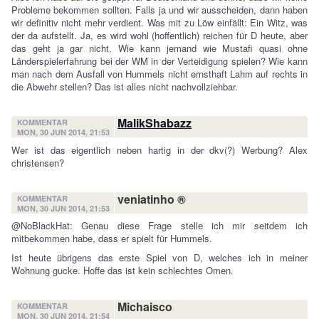
Probleme bekommen sollten. Falls ja und wir ausscheiden, dann haben
wir definitiv nicht mehr verdient. Was mit zu Löw einfällt: Ein Witz, was
der da aufstellt. Ja, es wird wohl (hoffentlich) reichen für D heute, aber
das geht ja gar nicht. Wie kann jemand wie Mustafi quasi ohne
Länderspielerfahrung bei der WM in der Verteidigung spielen? Wie kann
man nach dem Ausfall von Hummels nicht ernsthaft Lahm auf rechts in
die Abwehr stellen? Das ist alles nicht nachvollziehbar.
MalikShabazz
KOMMENTAR
MON, 30 JUN 2014, 21:53
Wer ist das eigentlich neben hartig in der dkv(?) Werbung? Alex
christensen?
veniatinho ®
KOMMENTAR
MON, 30 JUN 2014, 21:53
@NoBlackHat: Genau diese Frage stelle ich mir seitdem ich
mitbekommen habe, dass er spielt für Hummels.
Ist heute übrigens das erste Spiel von D, welches ich in meiner
Wohnung gucke. Hoffe das ist kein schlechtes Omen.
Michaisco
KOMMENTAR
MON, 30 JUN 2014, 21:54