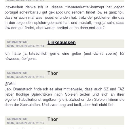
inzwischen denke ich ja, dieses “IV-viererkette”-konzept hat gegen
portugal scheinbar zu gut geklappt und seitdem findet löw es ganz toll,
dass er auch mal was neues erfunden hat. trotz der probleme, die das
in den folgenden spielen gebracht hat. und mustafi, mag ja sein, dass
löw den gut findet, aber warum sortiert er ihn dann erst aus?
Linksaussen
KOMMENTAR
MON, 30 JUN 2014, 21:14
ich hätte ja tatsächlich gerne eine gelbe (und damit sperre) für
höwedes, übrigens.
Thor
KOMMENTAR
MON, 30 JUN 2014, 21:15
@Willi
Jep. Dramatisch finde ich es aber mittlerweile, dass auch SZ und FAZ
lieber flockige Spielkritiken nach Spielen texten und sich an ihrer
eigenen Fabulierkunst ergötzen (sic!). Zwischen den Spielen frönen sie
dann der Spekulation. Und zwar lang und breit, aber halt nicht tief.
Thor
KOMMENTAR
MON, 30 JUN 2014, 21:17