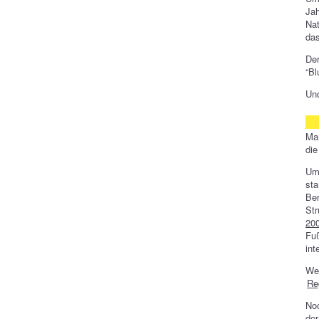
Ja
Nat
das
De
“Bl
Und
Mar
die
Um 
st
Be
Str
20
Fuß
int
We
Re
Noc
der