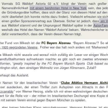
Vormals SG Walldorf Astoria 02 e.V. klingt der Verein nach großer 
Namensähnlichkeit
mit einem berühmten Hotel in New York
sein, das jedo
die Gründungsväter hofften, dass sich der Glanz von diesem Hotel auf den F
nicht überliefert (ich konnte nichts dazu finden). Vielleicht erfreuten sie si
einen großen Sponsorenvertrag aus Übersee. Sicher ist jedoch, dass
ein V
aus Walldorf stammt und der Ursprungsort Walldorf später in der
Astor-Fami
weshalb das Hotel den Namen “Waldorf-Astoria” bekam. Wahrscheinlicher ist
dafür verantwortlich, dass der Verein diesen Namen trägt.
tter Fund von Mikesh ist der
FC Bayern Alzenau
. “Bayern Alzenau”? So 
 1920 gegründeten Vereins
. Früher war das halt noch anders mit “Markenrec
 Mikesh nicht wusste und worauf mich zufällig ein Leser vor einigen Woc
endfußballturniers aufmerksam machte: es gibt noch ein zweites artverwa
ifornien, “
greatly inspired by the FC Bayern Munich Sports Club based o
tington sitzt, dem einstigen Wohnsitz von Jürgen Klinsmann, Zufall?
erhaupt das Ausland.
n Namen für den brasilianischen Verein “
Clube Atlético Hermann Aichi
sser ausdecken, der einen Thriller zum Aufspüren von Altnazis in den R
tzcarraldo
” von Werner Herzog, stelle ich mir einen wahnsinnigen deutschen
ant für die Rolle vor – der mitten im brasilianischen Dschungel eine Kopie
mit seinem Verein einmal gegen Bayern München zu spielen.
 aber keinen falschen Klang reinzubekommen:
Hermann Aichinger
ist ein