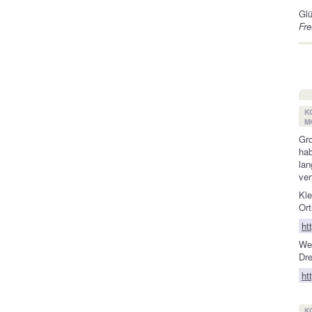
Glü
Fr
K
M
Gro
hab
lan
ver
Kl
Ort
ht
We
Dre
ht
K