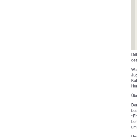
Dri
des
Was
Jug
Kal
Hun
Üb
De
be
“
Fi
Lor
um 
Um