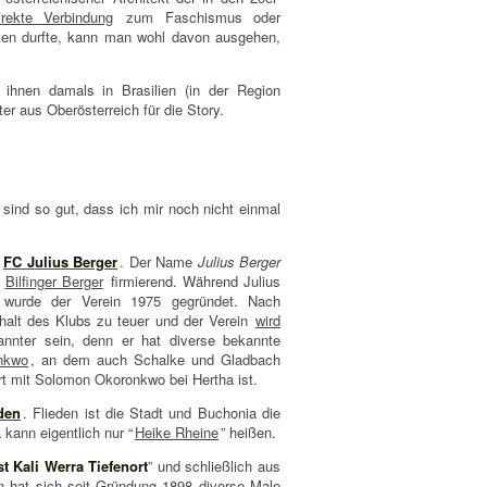
irekte Verbindung
zum Faschismus oder
lten durfte, kann man wohl davon ausgehen,
hnen damals in Brasilien (in der Region
er aus Oberösterreich für die Story.
sind so gut, dass ich mir noch nicht einmal
n
FC Julius Berger
. Der Name
Julius Berger
r
Bilfinger Berger
firmierend. Während Julius
, wurde der Verein 1975 gegründet. Nach
erhalt des Klubs zu teuer und der Verein
wird
annter sein, denn er hat diverse bekannte
nkwo
, an dem auch Schalke und Gladbach
rt mit Solomon Okoronkwo bei Hertha ist.
den
. Flieden ist die Stadt und Buchonia die
 kann eigentlich nur “
Heike Rheine
” heißen.
st Kali Werra Tiefenort
” und schließlich aus
in hat sich seit Gründung 1898 diverse Male