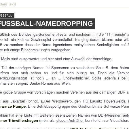
ltere Texte
USSBALL
FUSSBALL-NAMEDROPPING
läßlich des
Bundesliga-Sonderheft-Tests
und nachdem mir die “11 Freunde” a
e ich ein kleines Gewinnspiel veranstaltet. Es ging darum bizarre oder wi
iß zu machen dass der Name irgendeines malayischen Sechsligisten auf Af
te ich einige Einschränkungen vorgegeben.
 Mails sind ausgewertet und hier sind eine Auswahl der Vorschläge.
 Teil der schrägen Namen ist Sponsoren zu verdanken. So z.B. dem österr
tkorn
hört sich schon an und für sich putzig an. Doch die Verbi
erdigungsinstitut
ist noch … äh … ungewöhnlicher. Sollte jedenfalls bei 
rnalisten sorgen. Danke Roman aus Wien.
ne große Gruppe von Vorschlägen machen Vereinen aus der damaligen DDR a
s aus Jakarta(!) bringt, außer Wettbewerb, den
FC Lausitz Hoyerswerda
i
hwarze Pumpe
. Eine Betriebssportgruppe des Gaskombinats Schwarze Pum
akian hat eine
Liste mit weiteren lesenswerten Namen von DDR-Vereinen
aufg
nner Trinwillershagen
(mehr als
diesen Aufnäher
konnte ich zur Visualisieru