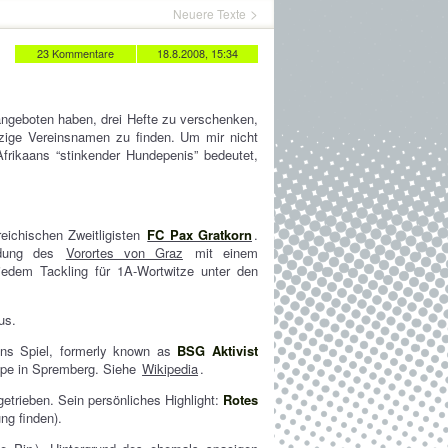
Neuere Texte
23 Kommentare
18.8.2008, 15:34
ngeboten haben, drei Hefte zu verschenken,
tzige Vereinsnamen zu finden. Um mir nicht
rikaans “stinkender Hundepenis” bedeutet,
eichischen Zweitligisten
FC Pax Gratkorn
.
ndung des
Vorortes von Graz
mit einem
jedem Tackling für 1A-Wortwitze unter den
us.
ns Spiel, formerly known as
BSG Aktivist
pe in Spremberg. Siehe
Wikipedia
.
etrieben. Sein persönliches Highlight:
Rotes
ng finden).