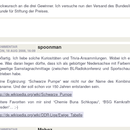
ckwunsch an die drei Gewinner. Ich versuche nun den Versand des Bundesli
eunde
für Stiftung der Preises.
spoonman
OMMENTAR
ON, 18 AUG 2008, 16:09
ßartig. Ich liebe solche Kuriositäten und Trivia-Ansammlungen. Wobei ich 
e. Was daran liegen dürfte, dass ich als gebürtiger Niedersachse mit Farb
gweilige Samstagnachmittage (zwischen BL-Radiokonferenz und Sportschau)
trieben habe.
eine Ergänzung: “Schwarze Pumpe” war nicht nur der Name des Kombinat
sname. Und der soll schon vor 150 Jahren entstanden sein.
tp://de.wikipedia.org/wiki/Schwarze_Pumpe
itere Favoriten von mir sind “Chemie Buna Schkopau”, “BSG Kernkraf
sden”… ;-)
tp://de.wikipedia.org/wiki/DDR-Liga/Ewige_Tabelle
Mahqz
OMMENTAR