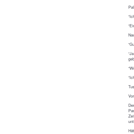
Pal
“Ic
“Ei
Nac
“Gu
“Ja
ge
“Wo
“Ic
Tu
Vo
D
Par
Zei
un
Hät