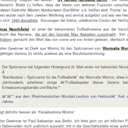
enannt. Bleibt zu hoffen, dass der Verein von weiteren Fusionen verschon
rdwest Südmitte Westen Nordostwest Süd-Mitte
” o.ä. heißen wird. Pointe: es
ein wurde nach dem zweiten Weltkrieg erst einmal aufgelöst und war wie He
n sich
1949 abspaltete
. Sozusagen der kleine, unbekannte Cousin der Herth
max NeuchÃ¢tel
ist einer der bekannteren Fußballvereine aus der franz
rkunft des Namens,
die auf den Gründer Max Abegglen zurückgeht
. Ihm 
lindrom
gemacht (ein Wort das von vorne und von hinten gelesen, identisch 
eiter Gewinner ist Dierk aus Worms für den Spitznamen von
Wormatia Wo
jährigen Vereins ist nichts anderes als eine Berufsbezeichnung:
Der Spitzname hat folgenden Hintergrund (lt. Mail eines mir bekannten Mund
Â
“Bachbudzer – Spitzname für die Fußballerâ€¨ der Wormatia Worms; etwa in d
Jahrhunderts arbeiteten einige â€¨Fußballspieler dieses Vereins 
Entwässerungskanäle und Bäche.”*
â€¨â€¨* aus dem Rheinhessischen Mundart-Lexikon von Hartmutâ€¨ Keil; 
Jahres.
ngt definitiv besser als “
Kanalisationa Worms
“.
tter Gewinner ist Paul-Sebastian aus Berlin. Ich bitte jetzt um ein bißchen 
i Hallervorden nicht unähnlich aussieht, tritt in die Geschäftsstelle eines auf