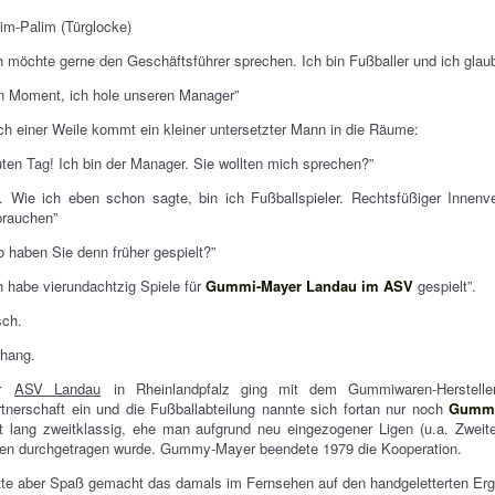
im-Palim (Türglocke)
h möchte gerne den Geschäftsführer sprechen. Ich bin Fußballer und ich gl
n Moment, ich hole unseren Manager”
h einer Weile kommt ein kleiner untersetzter Mann in die Räume:
ten Tag! Ich bin der Manager. Sie wollten mich sprechen?”
. Wie ich eben schon sagte, bin ich Fußballspieler. Rechtsfüßiger Innenv
brauchen”
 haben Sie denn früher gespielt?”
h habe vierundachtzig Spiele für
Gummi-Mayer Landau im ASV
gespielt”.
sch.
rhang.
er
ASV Landau
in Rheinlandpfalz ging mit dem Gummiwaren-Herstelle
tnerschaft ein und die Fußballabteilung nannte sich fortan nur noch
Gummi
t lang zweitklassig, ehe man aufgrund neu eingezogener Ligen (u.a. Zwei
ten durchgetragen wurde. Gummy-Mayer beendete 1979 die Kooperation.
te aber Spaß gemacht das damals im Fernsehen auf den handgeletterten Erge