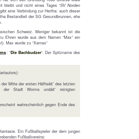
t bleibt und nicht eines Tages “
SV Norden
 gibt eine Verbindung zur Hertha: auch dieser
rtha Bestandteil der SG Gesundbrunnen, ehe
a.
ösischen Schweiz. Weniger bekannt ist die
zu Ehren wurde aus dem Namen “Max” ein
ist). Max wurde zu “Xamax”
rms
: “
Die Bachbudzer
“. Der Spitzname des
artautors):
er Mitte der ersten Hälfteâ€¨ des letzten
bei der Stadt Worms undâ€¨ reinigten
erscheint wahrscheinlich gegen Ende des
Phantasie. Ein Fußballspieler der dem jungen
strebenden Fußballvereins: