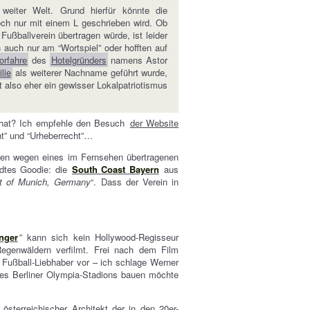
weiter Welt. Grund hierfür könnte die
ch nur mit einem L geschrieben wird. Ob
ußballverein übertragen würde, ist leider
ch auch nur am “Wortspiel” oder hofften auf
orfahre
des
Hotelgründers
namens Astor
lie
als weiterer Nachname geführt wurde,
 also eher ein gewisser Lokalpatriotismus
what? Ich empfehle den Besuch
der Website
ht” und “Urheberrecht”…
hen wegen eines im Fernsehen übertragenen
ndtes Goodie: die
South Coast Bayern
aus
ut of Munich, Germany
“. Dass der Verein in
nger
” kann sich kein Hollywood-Regisseur
egenwäldern verfilmt. Frei nach dem Film
 Fußball-Liebhaber vor – ich schlage Werner
 des Berliner Olympia-Stadions bauen möchte
 österreichischer Architekt der in den 20er-