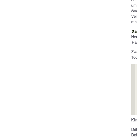
umb
No
Ver
ma
Xa
He
Pa
Zw
100
Kli
Dri
Did