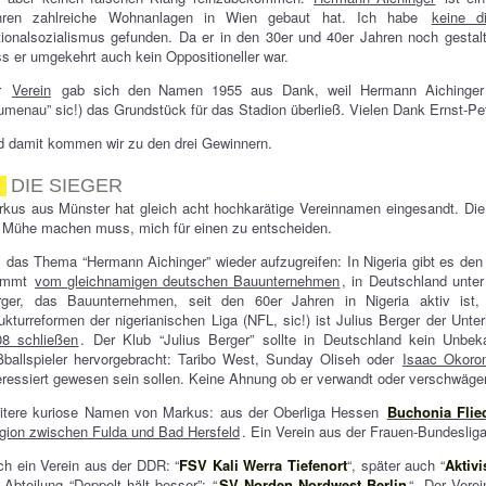
hren zahlreiche Wohnanlagen in Wien gebaut hat. Ich habe
keine d
ionalsozialismus gefunden. Da er in den 30er und 40er Jahren noch gesta
s er umgekehrt auch kein Oppositioneller war.
r
Verein
gab sich den Namen 1955 aus Dank, weil Hermann Aichinger i
umenau” sic!) das Grundstück für das Stadion überließ. Vielen Dank Ernst-Pet
 damit kommen wir zu den drei Gewinnern.
DIE SIEGER
kus aus Münster hat gleich acht hochkarätige Vereinnamen eingesandt. Die 
 Mühe machen muss, mich für einen zu entscheiden.
das Thema “Hermann Aichinger” wieder aufzugreifen: In Nigeria gibt es de
ammt
vom gleichnamigen deutschen Bauunternehmen
, in Deutschland unte
rger, das Bauunternehmen, seit den 60er Jahren in Nigeria aktiv ist
ukturreformen der nigerianischen Liga (NFL, sic!) ist Julius Berger der Unt
08 schließen
. Der Klub “Julius Berger” sollte in Deutschland kein Unbek
ballspieler hervorgebracht: Taribo West, Sunday Oliseh oder
Isaac Okoro
eressiert gewesen sein sollen. Keine Ahnung ob er verwandt oder verschwäge
itere kuriose Namen von Markus: aus der Oberliga Hessen
Buchonia Flie
gion zwischen Fulda und Bad Hersfeld
. Ein Verein aus der Frauen-Bundesliga
h ein Verein aus der DDR: “
FSV Kali Werra Tiefenort
“, später auch “
Aktivi
 Abteilung “Doppelt hält besser”: “
SV Norden Nordwest Berlin
“. Der Vere