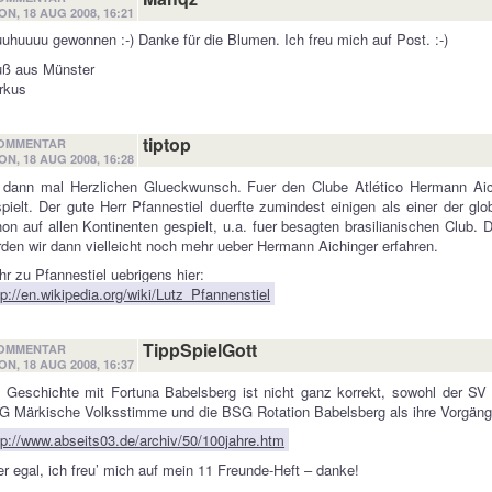
ON, 18 AUG 2008, 16:21
uhuuuu gewonnen :-) Danke für die Blumen. Ich freu mich auf Post. :-)
uß aus Münster
rkus
tiptop
OMMENTAR
ON, 18 AUG 2008, 16:28
 dann mal Herzlichen Glueckwunsch. Fuer den Clube Atlético Hermann Aich
pielt. Der gute Herr Pfannestiel duerfte zumindest einigen als einer der glo
on auf allen Kontinenten gespielt, u.a. fuer besagten brasilianischen Club. 
den wir dann vielleicht noch mehr ueber Hermann Aichinger erfahren.
r zu Pfannestiel uebrigens hier:
tp://en.wikipedia.org/wiki/Lutz_Pfannenstiel
TippSpielGott
OMMENTAR
ON, 18 AUG 2008, 16:37
 Geschichte mit Fortuna Babelsberg ist nicht ganz korrekt, sowohl der SV
 Märkische Volksstimme und die BSG Rotation Babelsberg als ihre Vorgänger
tp://www.abseits03.de/archiv/50/100jahre.htm
r egal, ich freu’ mich auf mein 11 Freunde-Heft – danke!