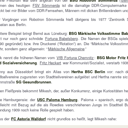
ine Freundin war sehr angetan von der
BSG Robotron Sömmerda
(
sie
men des heutigen
FSV Sömmerda
ist die damalige DDR-Computermarke 
kt bei mir Bilder vom DDR-Fernsehen, Männern mit dicken Brillenrändern un
r Vorgänger von Robotron Sömmerda hieß übrigens bis 1977 “Zentronik 
atan aus Berlin.
tere Beispiel bringt Bernd aus Lüneburg:
BSG Märkische Volksstimme Bab
tzt nur noch ganz schnöde
Fortuna Babelsberg
. Die Namen der BSGs spiele
90 gegründet) bzw. ihre Druckerei (“Rotation”) an. Die “Märkische Volkssti
r, sondern ganz allgemein: “
Märkische Allgemeine
”
ik nennt die früheren Namen vom
VfB Fortuna Chemnitz
:
BSG Motor Fritz H
d Sozialversicherung
.
Fritz Heckert
war Kommunist/Sozialist, verstarb 1936
nny aus Düsseldorf bringt ein Alias von
Hertha BSC Berlin
vor: nach de
ballvereine zugunsten von Stadtteilvereinen aufgelöst und Hertha nannte si
hmstraße
SG Gesundbrunnen
.
en Fleißpreis bekommt Mikesh, der, außer Konkurrenz, einige Kuriositäten h
ne Hamburgensie: der
USC Paloma Hamburg
. Paloma = spanisch, ergo d
lleicht mit Bezug auf die als Rowdies verschriehenen Jungs im Stadtteil B
ndung 1909 noch keine Rolle gespielt haben.
ss der
FC Astoria Walldorf
nicht grundlos so heißt, legt Mikesh nahe: