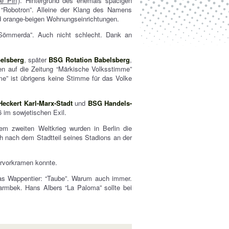
he Pin
). Hintergrund des ehemals spacigen
“Robotron”. Alleine der Klang des Namens
d orange-beigen Wohnungseinrichtungen.
Sömmerda”. Auch nicht schlecht. Dank an
elsberg
, später
BSG Rotation Babelsberg
,
n auf die Zeitung “Märkische Volksstimme”
mme” ist übrigens keine Stimme für das Volke
eckert Karl-Marx-Stadt
und
BSG Handels-
 im sowjetischen Exil.
m zweiten Weltkrieg wurden in Berlin die
ch nach dem Stadtteil seines Stadions an der
ervorkramen konnte.
as Wappentier: “Taube”. Warum auch immer.
armbek. Hans Albers “La Paloma” sollte bei