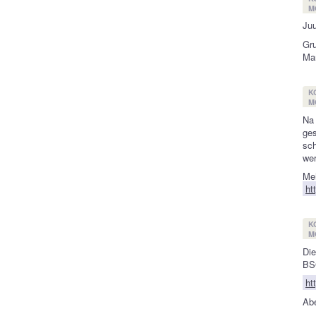
M
Juu
Gr
Ma
K
M
Na
ges
sch
wer
Meh
ht
K
M
Die
BSG
ht
Abe