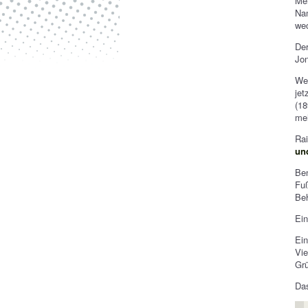
Me
Na
wec
De
Jon
Wei
je
(18
meh
Ra
un
Be
Fuß
Be
Ein
Ei
Vie
Grü
Da