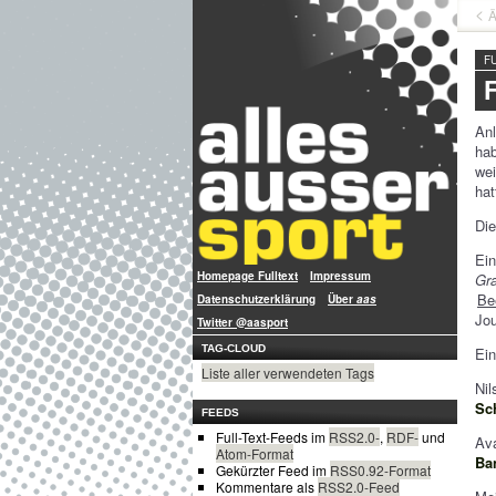
Ä
F
An
hab
we
hat
Die
Ein
Homepage Fulltext
Impressum
Gra
Be
Datenschutzerklärung
Über
aas
Jou
Twitter @aasport
TAG-CLOUD
Ei
Liste aller verwendeten Tags
Nil
Sc
FEEDS
Full-Text-Feeds im
RSS2.0-
,
RDF-
und
Av
Atom-Format
Ba
Gekürzter Feed im
RSS0.92-Format
Kommentare als
RSS2.0-Feed